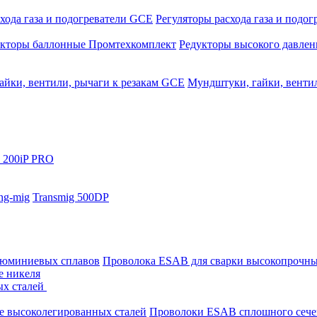
хода газа и подогреватели GCE
Регуляторы расхода газа и подо
укторы баллонные Промтехкомплект
Редукторы высокого давле
айки, вентили, рычаги к резакам GCE
Мундштуки, гайки, венти
 200iP PRO
ng-mig
Transmig 500DP
люминиевых сплавов
Проволока ESAB для сварки высокопрочны
е никеля
ых сталей
е высоколегированных сталей
Проволоки ESAB сплошного сече