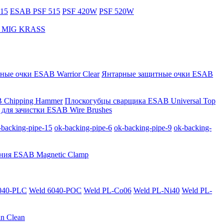
15
ESAB PSF 515
PSF 420W
PSF 520W
за MIG KRASS
ные очки ESAB Warrior Clear
Янтарные защитные очки ESAB
 Chipping Hammer
Плоскогубцы сварщика ESAB Universal Top
для зачистки ESAB Wire Brushes
-backing-pipe-15
ok-backing-pipe-6
ok-backing-pipe-9
ok-backing-
ния ESAB Magnetic Clamp
040-PLС
Weld 6040-POC
Weld PL-Co06
Weld PL-Ni40
Weld PL-
n Clean