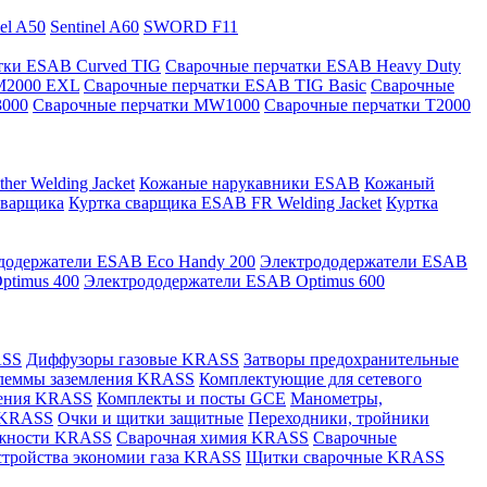
nel A50
Sentinel A60
SWORD F11
тки ESAB Curved TIG
Сварочные перчатки ESAB Heavy Duty
M2000 EXL
Сварочные перчатки ESAB TIG Basic
Сварочные
3000
Сварочные перчатки MW1000
Сварочные перчатки T2000
er Welding Jacket
Кожаные нарукавники ESAB
Кожаный
сварщика
Куртка сварщика ESAB FR Welding Jacket
Куртка
додержатели ESAB Eco Handy 200
Электрододержатели ESAB
ptimus 400
Электрододержатели ESAB Optimus 600
ASS
Диффузоры газовые KRASS
Затворы предохранительные
леммы заземления KRASS
Комплектующие для сетевого
ления KRASS
Комплекты и посты GCE
Манометры,
 KRASS
Очки и щитки защитные
Переходники, тройники
лежности KRASS
Сварочная химия KRASS
Сварочные
стройства экономии газа KRASS
Щитки сварочные KRASS