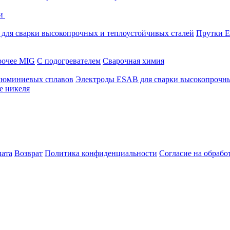
ки
для сварки высокопрочных и теплоустойчивых сталей
Прутки E
очее MIG
С подогревателем
Сварочная химия
люминиевых сплавов
Электроды ESAB для сварки высокопрочны
е никеля
лата
Возврат
Политика конфиденциальности
Согласие на обраб