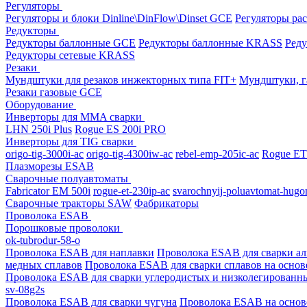
Регуляторы
Регуляторы и блоки Dinline\DinFlow\Dinset GCE
Регуляторы рас
Редукторы
Редукторы баллонные GCE
Редукторы баллонные KRASS
Ред
Редукторы сетевые KRASS
Резаки
Мундштуки для резаков инжекторных типа FIT+
Мундштуки, г
Резаки газовые GCE
Оборудование
Инверторы для MMA сварки
LHN 250i Plus
Rogue ES 200i PRO
Инверторы для TIG сварки
origo-tig-3000i-ac
origo-tig-4300iw-ac
rebel-emp-205ic-ac
Rogue ET
Плазморезы ESAB
Сварочные полуавтоматы
Fabricator EM 500i
rogue-et-230ip-ac
svarochnyij-poluavtomat-hugo
Сварочные тракторы SAW
Фабрикаторы
Проволока ESAB
Порошковые проволоки
ok-tubrodur-58-o
Проволока ESAB для наплавки
Проволока ESAB для сварки а
медных сплавов
Проволока ESAB для сварки сплавов на основ
Проволока ESAB для сварки углеродистых и низколегированн
sv-08g2s
Проволока ESAB для сварки чугуна
Проволока ESAB на основ