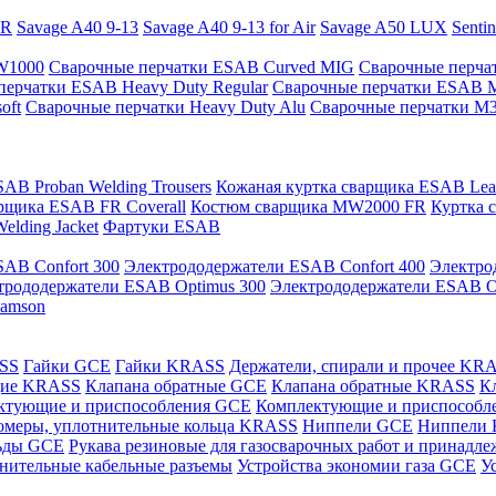
PR
Savage A40 9-13
Savage A40 9-13 for Air
Savage A50 LUX
Senti
 W1000
Сварочные перчатки ESAB Curved MIG
Сварочные перча
перчатки ESAB Heavy Duty Regular
Сварочные перчатки ESAB 
oft
Сварочные перчатки Heavy Duty Alu
Сварочные перчатки M
AB Proban Welding Trousers
Кожаная куртка сварщика ESAB Leath
рщика ESAB FR Coverall
Костюм сварщика MW2000 FR
Куртка 
lding Jacket
Фартуки ESAB
AB Confort 300
Электрододержатели ESAB Confort 400
Электро
трододержатели ESAB Optimus 300
Электрододержатели ESAB O
Samson
ASS
Гайки GCE
Гайки KRASS
Держатели, спирали и прочее KR
щие KRASS
Клапана обратные GCE
Клапана обратные KRASS
К
ктующие и приспособления GCE
Комплектующие и приспособ
омеры, уплотнительные кольца KRASS
Ниппели GCE
Ниппели
ьды GCE
Рукава резиновые для газосварочных работ и принад
нительные кабельные разъемы
Устройства экономии газа GCE
У