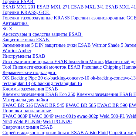
Горелки ESAB
ESAB MXL 201
ESAB MXL 271
ESAB MXL 341
ESAB MXL 4
Горелки KRASS, GCE
Горелки газовоздушные KRASS
Горелки газокислородные GC
Автоматика
SGX
Аксессуары и средства защиты ESAB
Защитные очки ESAB
Затемненные 5 DIN защитные очки ESAB Warrior Shade 5
Зате
Warrior Amber
Инструменты ESAB
Инспекционное зеркало ESAB Inspection Mirrors
Магнитный дер
Tool
Пневматический молоток ESAB Pneumatic Chipping Hamm
Керамические подкладки
OK Backing Pipe 20
ok-backing-concave-10
ok-backing-concave-13
rectangular-13
ok-backing-rectangular-16
Клеммы заземления ESAB
Клеммы заземления ESAB Eco 250
Клеммы заземления ESAB E
Материалы для пайки
EWAC BR 516
EWAC BR 545
EWAC BR 585
EWAC BR 590
EWA
Порошки наплавочные
EWAC 003P
EWAC 004P
ewac-001p
ewac-002p
Weld 500-PL
Weld
Ni50
Weld PL-Ni60
Weld PO-Ni20
Сварочная химия ESAB
Спрей и жидкость против брызг ESAB Aristo Fluid
Спрей и жид