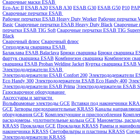
Сварочные маски ESAB
Eco-Arc II
ESAB A20
ESAB A30
ESAB G30
ESAB G50
P10
PA
Сварочные перчатки ESAB
Рабочие перчатки ESAB Heavy Duty Worker
Рабочие перчатки
Basic
Сварочные перчатки ESAB Heavy Duty Black
Сварочные 
перчатки ESAB TIG Soft
Сварочные перчатки ESAB TIG Supers
Black
Сварочный флюс
Сварочный флюс
Спецодежда сварщика ESAB
Балаклава ESAB Balaclava
Брюки сварщика
Брюки сварщика ES
фартук сварщика ESAB
Комбинезон сварщика
Комбинезон сва
сварщика ESAB Proban Welding Jacket
Куртка сварщика ESAB We
Электрододержатели ESAB
Электрододержатели ESAB Confort 200
Электрододержатели ES
Eco Handy 300
Электрододержатели ESAB Eco Handy 400
Элек
Электрододержатели ESAB Prima
Электрододержатели ESAB 
Газосварочное оборудование
Аксессуары и запчасти
Вольфрамовые электроды GCE
Вставки под наконечники KR
GCE
Затворы предохранительные KRASS
Каналы направляю
оборудования GCE
Комплектующие и приспособления
Компле
расходомеры, уплотнительные кольца GCE
Манометры, расход
KRASS
Прокладки GCE
Прокладки KRASS
Рампы и манифол
наконечники KRASS
Светофильтры и пластины KRASS
Соеди
Электрододержатели KRASS