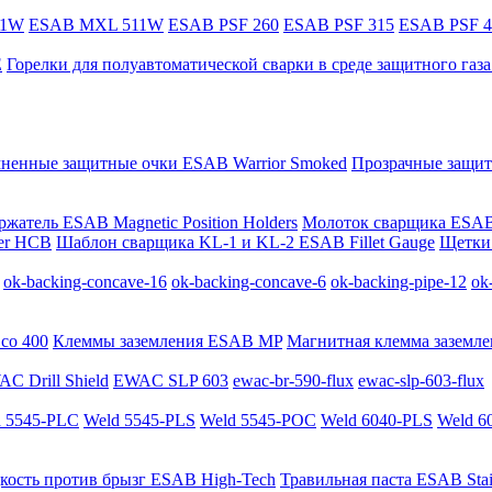
11W
ESAB MXL 511W
ESAB PSF 260
ESAB PSF 315
ESAB PSF 4
E
Горелки для полуавтоматической сварки в среде защитного га
мненные защитные очки ESAB Warrior Smoked
Прозрачные защит
жатель ESAB Magnetic Position Holders
Молоток сварщика ESAB
er HCB
Шаблон сварщика KL-1 и KL-2 ESAB Fillet Gauge
Щетки 
ok-backing-concave-16
ok-backing-concave-6
ok-backing-pipe-12
ok
co 400
Клеммы заземления ESAB MP
Магнитная клемма заземле
C Drill Shield
EWAC SLP 603
ewac-br-590-flux
ewac-slp-603-flux
 5545-PLC
Weld 5545-PLS
Weld 5545-POC
Weld 6040-PLS
Weld 6
кость против брызг ESAB High-Tech
Травильная паста ESAB Stai