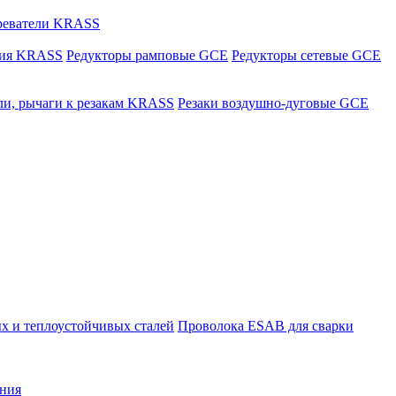
греватели KRASS
ния KRASS
Редукторы рамповые GCE
Редукторы сетевые GCE
ли, рычаги к резакам KRASS
Резаки воздушно-дуговые GCE
х и теплоустойчивых сталей
Проволока ESAB для сварки
ния