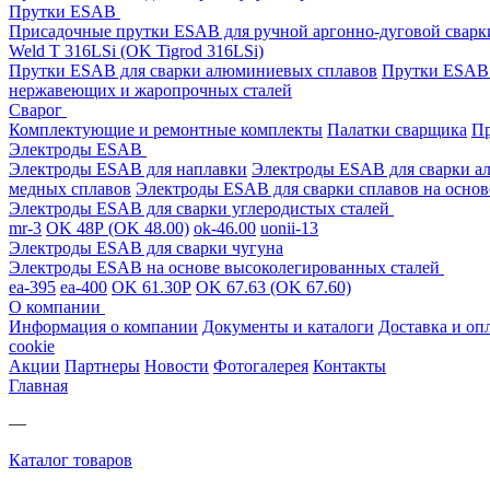
Прутки ESAB
Присадочные прутки ESAB для ручной аргонно-дуговой свар
Weld T 316LSi (OK Tigrod 316LSi)
Прутки ESAB для сварки алюминиевых сплавов
Прутки ESAB 
нержавеющих и жаропрочных сталей
Сварог
Комплектующие и ремонтные комплекты
Палатки сварщика
Пр
Электроды ESAB
Электроды ESAB для наплавки
Электроды ESAB для сварки а
медных сплавов
Электроды ESAB для сварки сплавов на основ
Электроды ESAB для сварки углеродистых сталей
mr-3
OK 48Р (OK 48.00)
ok-46.00
uonii-13
Электроды ESAB для сварки чугуна
Электроды ESAB на основе высоколегированных сталей
ea-395
ea-400
OK 61.30Р
OK 67.63 (OK 67.60)
О компании
Информация о компании
Документы и каталоги
Доставка и оп
cookie
Акции
Партнеры
Новости
Фотогалерея
Контакты
Главная
—
Каталог товаров