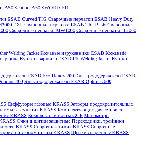
nel A50
Sentinel A60
SWORD F11
тки ESAB Curved TIG
Сварочные перчатки ESAB Heavy Duty
M2000 EXL
Сварочные перчатки ESAB TIG Basic
Сварочные
3000
Сварочные перчатки MW1000
Сварочные перчатки T2000
er Welding Jacket
Кожаные нарукавники ESAB
Кожаный
сварщика
Куртка сварщика ESAB FR Welding Jacket
Куртка
додержатели ESAB Eco Handy 200
Электрододержатели ESAB
ptimus 400
Электрододержатели ESAB Optimus 600
ASS
Диффузоры газовые KRASS
Затворы предохранительные
леммы заземления KRASS
Комплектующие для сетевого
ления KRASS
Комплекты и посты GCE
Манометры,
 KRASS
Очки и щитки защитные
Переходники, тройники
лежности KRASS
Сварочная химия KRASS
Сварочные
стройства экономии газа KRASS
Щитки сварочные KRASS