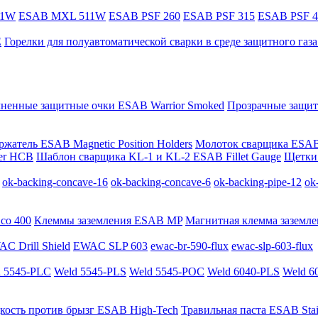
11W
ESAB MXL 511W
ESAB PSF 260
ESAB PSF 315
ESAB PSF 4
E
Горелки для полуавтоматической сварки в среде защитного га
мненные защитные очки ESAB Warrior Smoked
Прозрачные защит
жатель ESAB Magnetic Position Holders
Молоток сварщика ESAB
er HCB
Шаблон сварщика KL-1 и KL-2 ESAB Fillet Gauge
Щетки 
ok-backing-concave-16
ok-backing-concave-6
ok-backing-pipe-12
ok
co 400
Клеммы заземления ESAB MP
Магнитная клемма заземле
C Drill Shield
EWAC SLP 603
ewac-br-590-flux
ewac-slp-603-flux
 5545-PLC
Weld 5545-PLS
Weld 5545-POC
Weld 6040-PLS
Weld 6
кость против брызг ESAB High-Tech
Травильная паста ESAB Stai