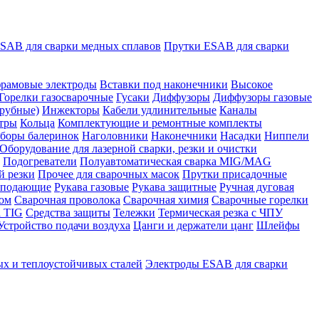
SAB для сварки медных сплавов
Прутки ESAB для сварки
рамовые электроды
Вставки под наконечники
Высокое
Горелки газосварочные
Гусаки
Диффузоры
Диффузоры газовые
рубные)
Инжекторы
Кабели удлинительные
Каналы
тры
Кольца
Комплектующие и ремонтные комплекты
боры балеринок
Наголовники
Наконечники
Насадки
Ниппели
Оборудование для лазерной сварки, резки и очистки
Подогреватели
Полуавтоматическая сварка MIG/MAG
й резки
Прочее для сварочных масок
Прутки присадочные
 подающие
Рукава газовые
Рукава защитные
Ручная дуговая
ром
Сварочная проволока
Сварочная химия
Сварочные горелки
 TIG
Средства защиты
Тележки
Термическая резка с ЧПУ
Устройство подачи воздуха
Цанги и держатели цанг
Шлейфы
х и теплоустойчивых сталей
Электроды ESAB для сварки