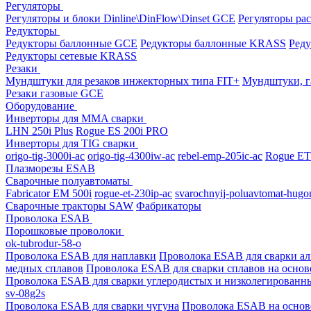
Регуляторы
Регуляторы и блоки Dinline\DinFlow\Dinset GCE
Регуляторы рас
Редукторы
Редукторы баллонные GCE
Редукторы баллонные KRASS
Ред
Редукторы сетевые KRASS
Резаки
Мундштуки для резаков инжекторных типа FIT+
Мундштуки, г
Резаки газовые GCE
Оборудование
Инверторы для MMA сварки
LHN 250i Plus
Rogue ES 200i PRO
Инверторы для TIG сварки
origo-tig-3000i-ac
origo-tig-4300iw-ac
rebel-emp-205ic-ac
Rogue ET
Плазморезы ESAB
Сварочные полуавтоматы
Fabricator EM 500i
rogue-et-230ip-ac
svarochnyij-poluavtomat-hugo
Сварочные тракторы SAW
Фабрикаторы
Проволока ESAB
Порошковые проволоки
ok-tubrodur-58-o
Проволока ESAB для наплавки
Проволока ESAB для сварки а
медных сплавов
Проволока ESAB для сварки сплавов на основ
Проволока ESAB для сварки углеродистых и низколегированн
sv-08g2s
Проволока ESAB для сварки чугуна
Проволока ESAB на основ