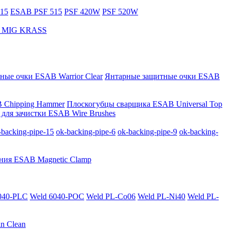
15
ESAB PSF 515
PSF 420W
PSF 520W
за MIG KRASS
ные очки ESAB Warrior Clear
Янтарные защитные очки ESAB
 Chipping Hammer
Плоскогубцы сварщика ESAB Universal Top
для зачистки ESAB Wire Brushes
-backing-pipe-15
ok-backing-pipe-6
ok-backing-pipe-9
ok-backing-
ния ESAB Magnetic Clamp
040-PLС
Weld 6040-POC
Weld PL-Co06
Weld PL-Ni40
Weld PL-
n Clean