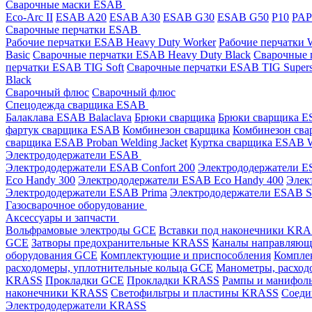
Сварочные маски ESAB
Eco-Arc II
ESAB A20
ESAB A30
ESAB G30
ESAB G50
P10
PA
Сварочные перчатки ESAB
Рабочие перчатки ESAB Heavy Duty Worker
Рабочие перчатки
Basic
Сварочные перчатки ESAB Heavy Duty Black
Сварочные 
перчатки ESAB TIG Soft
Сварочные перчатки ESAB TIG Supers
Black
Сварочный флюс
Сварочный флюс
Спецодежда сварщика ESAB
Балаклава ESAB Balaclava
Брюки сварщика
Брюки сварщика ES
фартук сварщика ESAB
Комбинезон сварщика
Комбинезон сва
сварщика ESAB Proban Welding Jacket
Куртка сварщика ESAB We
Электрододержатели ESAB
Электрододержатели ESAB Confort 200
Электрододержатели ES
Eco Handy 300
Электрододержатели ESAB Eco Handy 400
Элек
Электрододержатели ESAB Prima
Электрододержатели ESAB 
Газосварочное оборудование
Аксессуары и запчасти
Вольфрамовые электроды GCE
Вставки под наконечники KR
GCE
Затворы предохранительные KRASS
Каналы направляю
оборудования GCE
Комплектующие и приспособления
Компле
расходомеры, уплотнительные кольца GCE
Манометры, расход
KRASS
Прокладки GCE
Прокладки KRASS
Рампы и манифол
наконечники KRASS
Светофильтры и пластины KRASS
Соеди
Электрододержатели KRASS