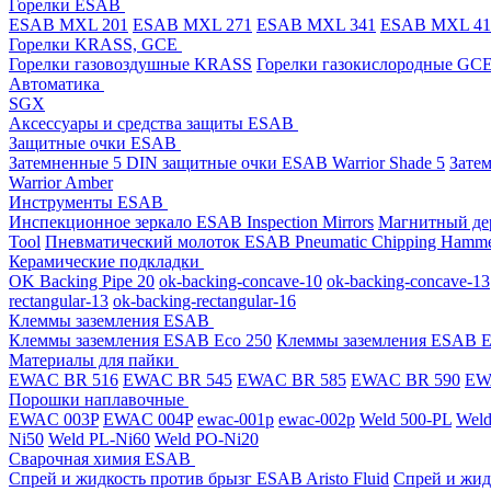
Горелки ESAB
ESAB MXL 201
ESAB MXL 271
ESAB MXL 341
ESAB MXL 4
Горелки KRASS, GCE
Горелки газовоздушные KRASS
Горелки газокислородные GC
Автоматика
SGX
Аксессуары и средства защиты ESAB
Защитные очки ESAB
Затемненные 5 DIN защитные очки ESAB Warrior Shade 5
Зате
Warrior Amber
Инструменты ESAB
Инспекционное зеркало ESAB Inspection Mirrors
Магнитный дер
Tool
Пневматический молоток ESAB Pneumatic Chipping Hamm
Керамические подкладки
OK Backing Pipe 20
ok-backing-concave-10
ok-backing-concave-13
rectangular-13
ok-backing-rectangular-16
Клеммы заземления ESAB
Клеммы заземления ESAB Eco 250
Клеммы заземления ESAB E
Материалы для пайки
EWAC BR 516
EWAC BR 545
EWAC BR 585
EWAC BR 590
EWA
Порошки наплавочные
EWAC 003P
EWAC 004P
ewac-001p
ewac-002p
Weld 500-PL
Weld
Ni50
Weld PL-Ni60
Weld PO-Ni20
Сварочная химия ESAB
Спрей и жидкость против брызг ESAB Aristo Fluid
Спрей и жид