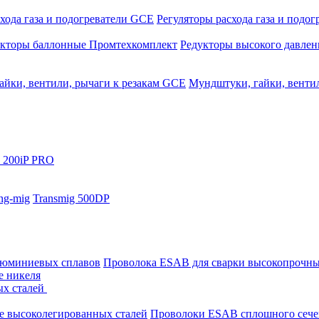
хода газа и подогреватели GCE
Регуляторы расхода газа и подо
укторы баллонные Промтехкомплект
Редукторы высокого давле
айки, вентили, рычаги к резакам GCE
Мундштуки, гайки, венти
 200iP PRO
ng-mig
Transmig 500DP
люминиевых сплавов
Проволока ESAB для сварки высокопрочны
е никеля
ых сталей
е высоколегированных сталей
Проволоки ESAB сплошного сече