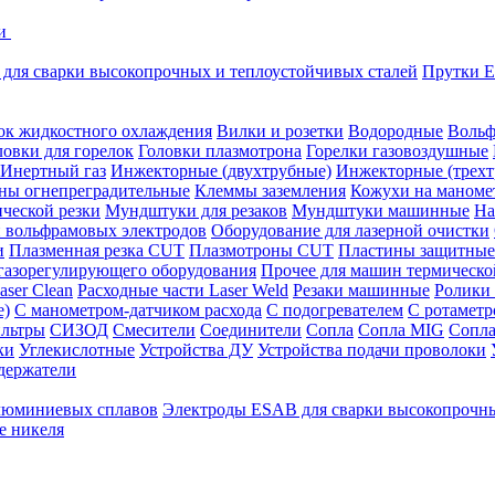
ки
для сварки высокопрочных и теплоустойчивых сталей
Прутки E
ок жидкостного охлаждения
Вилки и розетки
Водородные
Вольф
ловки для горелок
Головки плазмотрона
Горелки газовоздушные
Инертный газ
Инжекторные (двухтрубные)
Инжекторные (трехт
ны огнепреградительные
Клеммы заземления
Кожухи на маноме
ческой резки
Мундштуки для резаков
Мундштуки машинные
На
и вольфрамовых электродов
Оборудование для лазерной очистки
и
Плазменная резка CUT
Плазмотроны CUT
Пластины защитные
 газорегулирующего оборудования
Прочее для машин термическо
aser Clean
Расходные части Laser Weld
Резаки машинные
Ролики
е)
С манометром-датчиком расхода
С подогревателем
С ротамет
льтры
СИЗОД
Смесители
Соединители
Сопла
Сопла MIG
Сопла
ки
Углекислотные
Устройства ДУ
Устройства подачи проволоки
держатели
люминиевых сплавов
Электроды ESAB для сварки высокопрочны
е никеля