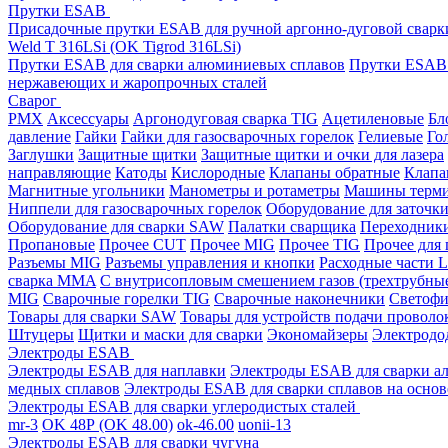
Прутки ESAB
Присадочные прутки ESAB для ручной аргонно-дуговой свар
Weld T 316LSi (OK Tigrod 316LSi)
Прутки ESAB для сварки алюминиевых сплавов
Прутки ESAB 
нержавеющих и жаропрочных сталей
Сварог
PMX
Аксессуары
Аргонодуговая сварка TIG
Ацетиленовые
Бл
давление
Гайки
Гайки для газосварочных горелок
Гелиевые
Го
Заглушки
Защитные щитки
Защитные щитки и очки для лазера
направляющие
Катоды
Кислородные
Клапаны обратные
Клапа
Магнитные угольники
Манометры и ротаметры
Машины терми
Ниппели для газосварочных горелок
Оборудование для заточк
Оборудование для сварки SAW
Палатки сварщика
Переходник
Пропановые
Прочее CUT
Прочее MIG
Прочее TIG
Прочее для
Разъемы MIG
Разъемы управления и кнопки
Расходные части L
сварка MMA
С внутрисопловым смешением газов (трехтрубны
MIG
Сварочные горелки TIG
Сварочные наконечники
Светофи
Товары для сварки SAW
Товары для устройств подачи проволо
Штуцеры
Щитки и маски для сварки
Экономайзеры
Электродо
Электроды ESAB
Электроды ESAB для наплавки
Электроды ESAB для сварки а
медных сплавов
Электроды ESAB для сварки сплавов на основ
Электроды ESAB для сварки углеродистых сталей
mr-3
OK 48Р (OK 48.00)
ok-46.00
uonii-13
Электроды ESAB для сварки чугуна