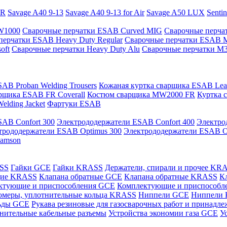
PR
Savage A40 9-13
Savage A40 9-13 for Air
Savage A50 LUX
Senti
 W1000
Сварочные перчатки ESAB Curved MIG
Сварочные перча
перчатки ESAB Heavy Duty Regular
Сварочные перчатки ESAB 
oft
Сварочные перчатки Heavy Duty Alu
Сварочные перчатки M
AB Proban Welding Trousers
Кожаная куртка сварщика ESAB Leath
рщика ESAB FR Coverall
Костюм сварщика MW2000 FR
Куртка 
lding Jacket
Фартуки ESAB
AB Confort 300
Электрододержатели ESAB Confort 400
Электро
трододержатели ESAB Optimus 300
Электрододержатели ESAB O
Samson
ASS
Гайки GCE
Гайки KRASS
Держатели, спирали и прочее KR
щие KRASS
Клапана обратные GCE
Клапана обратные KRASS
К
ктующие и приспособления GCE
Комплектующие и приспособ
омеры, уплотнительные кольца KRASS
Ниппели GCE
Ниппели
ьды GCE
Рукава резиновые для газосварочных работ и принад
нительные кабельные разъемы
Устройства экономии газа GCE
У