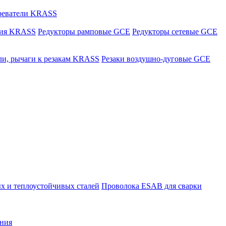
греватели KRASS
ния KRASS
Редукторы рамповые GCE
Редукторы сетевые GCE
ли, рычаги к резакам KRASS
Резаки воздушно-дуговые GCE
х и теплоустойчивых сталей
Проволока ESAB для сварки
ния