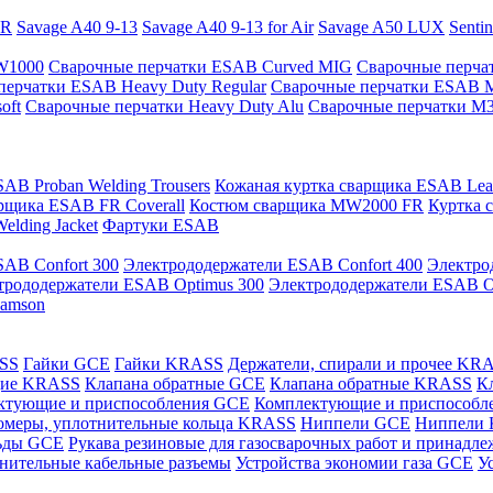
PR
Savage A40 9-13
Savage A40 9-13 for Air
Savage A50 LUX
Senti
 W1000
Сварочные перчатки ESAB Curved MIG
Сварочные перча
перчатки ESAB Heavy Duty Regular
Сварочные перчатки ESAB 
oft
Сварочные перчатки Heavy Duty Alu
Сварочные перчатки M
AB Proban Welding Trousers
Кожаная куртка сварщика ESAB Leath
рщика ESAB FR Coverall
Костюм сварщика MW2000 FR
Куртка 
lding Jacket
Фартуки ESAB
AB Confort 300
Электрододержатели ESAB Confort 400
Электро
трододержатели ESAB Optimus 300
Электрододержатели ESAB O
Samson
ASS
Гайки GCE
Гайки KRASS
Держатели, спирали и прочее KR
щие KRASS
Клапана обратные GCE
Клапана обратные KRASS
К
ктующие и приспособления GCE
Комплектующие и приспособ
омеры, уплотнительные кольца KRASS
Ниппели GCE
Ниппели
ьды GCE
Рукава резиновые для газосварочных работ и принад
нительные кабельные разъемы
Устройства экономии газа GCE
У