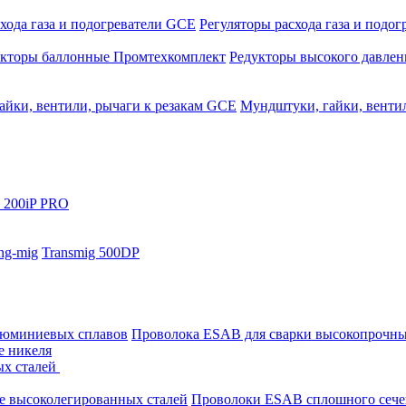
хода газа и подогреватели GCE
Регуляторы расхода газа и подо
укторы баллонные Промтехкомплект
Редукторы высокого давле
айки, вентили, рычаги к резакам GCE
Мундштуки, гайки, венти
 200iP PRO
ng-mig
Transmig 500DP
люминиевых сплавов
Проволока ESAB для сварки высокопрочны
е никеля
ых сталей
е высоколегированных сталей
Проволоки ESAB сплошного сече