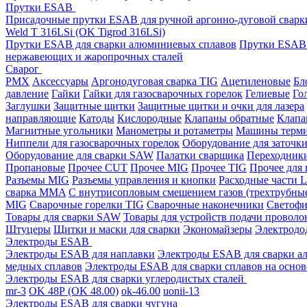
Прутки ESAB
Присадочные прутки ESAB для ручной аргонно-дуговой свар
Weld T 316LSi (OK Tigrod 316LSi)
Прутки ESAB для сварки алюминиевых сплавов
Прутки ESAB 
нержавеющих и жаропрочных сталей
Сварог
PMX
Аксессуары
Аргонодуговая сварка TIG
Ацетиленовые
Бл
давление
Гайки
Гайки для газосварочных горелок
Гелиевые
Го
Заглушки
Защитные щитки
Защитные щитки и очки для лазера
направляющие
Катоды
Кислородные
Клапаны обратные
Клапа
Магнитные угольники
Манометры и ротаметры
Машины терми
Ниппели для газосварочных горелок
Оборудование для заточк
Оборудование для сварки SAW
Палатки сварщика
Переходник
Пропановые
Прочее CUT
Прочее MIG
Прочее TIG
Прочее для
Разъемы MIG
Разъемы управления и кнопки
Расходные части L
сварка MMA
С внутрисопловым смешением газов (трехтрубны
MIG
Сварочные горелки TIG
Сварочные наконечники
Светофи
Товары для сварки SAW
Товары для устройств подачи проволо
Штуцеры
Щитки и маски для сварки
Экономайзеры
Электродо
Электроды ESAB
Электроды ESAB для наплавки
Электроды ESAB для сварки а
медных сплавов
Электроды ESAB для сварки сплавов на основ
Электроды ESAB для сварки углеродистых сталей
mr-3
OK 48Р (OK 48.00)
ok-46.00
uonii-13
Электроды ESAB для сварки чугуна