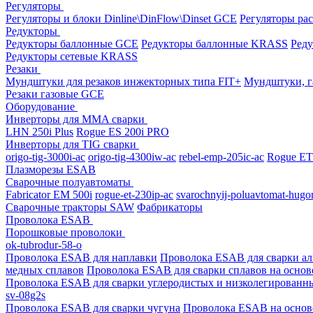
Регуляторы
Регуляторы и блоки Dinline\DinFlow\Dinset GCE
Регуляторы рас
Редукторы
Редукторы баллонные GCE
Редукторы баллонные KRASS
Ред
Редукторы сетевые KRASS
Резаки
Мундштуки для резаков инжекторных типа FIT+
Мундштуки, г
Резаки газовые GCE
Оборудование
Инверторы для MMA сварки
LHN 250i Plus
Rogue ES 200i PRO
Инверторы для TIG сварки
origo-tig-3000i-ac
origo-tig-4300iw-ac
rebel-emp-205ic-ac
Rogue ET
Плазморезы ESAB
Сварочные полуавтоматы
Fabricator EM 500i
rogue-et-230ip-ac
svarochnyij-poluavtomat-hugo
Сварочные тракторы SAW
Фабрикаторы
Проволока ESAB
Порошковые проволоки
ok-tubrodur-58-o
Проволока ESAB для наплавки
Проволока ESAB для сварки а
медных сплавов
Проволока ESAB для сварки сплавов на основ
Проволока ESAB для сварки углеродистых и низколегированн
sv-08g2s
Проволока ESAB для сварки чугуна
Проволока ESAB на основ