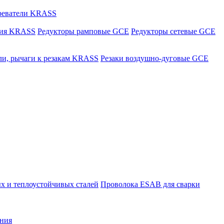
греватели KRASS
ния KRASS
Редукторы рамповые GCE
Редукторы сетевые GCE
ли, рычаги к резакам KRASS
Резаки воздушно-дуговые GCE
х и теплоустойчивых сталей
Проволока ESAB для сварки
ния