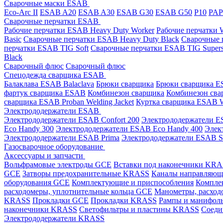
Сварочные маски ESAB
Eco-Arc II
ESAB A20
ESAB A30
ESAB G30
ESAB G50
P10
PA
Сварочные перчатки ESAB
Рабочие перчатки ESAB Heavy Duty Worker
Рабочие перчатки
Basic
Сварочные перчатки ESAB Heavy Duty Black
Сварочные 
перчатки ESAB TIG Soft
Сварочные перчатки ESAB TIG Supers
Black
Сварочный флюс
Сварочный флюс
Спецодежда сварщика ESAB
Балаклава ESAB Balaclava
Брюки сварщика
Брюки сварщика ES
фартук сварщика ESAB
Комбинезон сварщика
Комбинезон сва
сварщика ESAB Proban Welding Jacket
Куртка сварщика ESAB We
Электрододержатели ESAB
Электрододержатели ESAB Confort 200
Электрододержатели ES
Eco Handy 300
Электрододержатели ESAB Eco Handy 400
Элек
Электрододержатели ESAB Prima
Электрододержатели ESAB 
Газосварочное оборудование
Аксессуары и запчасти
Вольфрамовые электроды GCE
Вставки под наконечники KR
GCE
Затворы предохранительные KRASS
Каналы направляю
оборудования GCE
Комплектующие и приспособления
Компле
расходомеры, уплотнительные кольца GCE
Манометры, расход
KRASS
Прокладки GCE
Прокладки KRASS
Рампы и манифол
наконечники KRASS
Светофильтры и пластины KRASS
Соеди
Электрододержатели KRASS