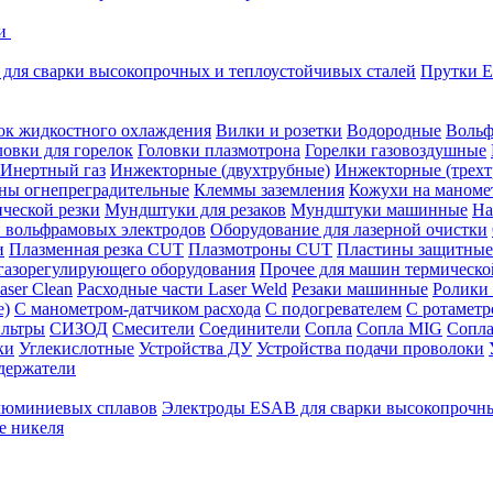
ки
для сварки высокопрочных и теплоустойчивых сталей
Прутки E
ок жидкостного охлаждения
Вилки и розетки
Водородные
Вольф
ловки для горелок
Головки плазмотрона
Горелки газовоздушные
Инертный газ
Инжекторные (двухтрубные)
Инжекторные (трехт
ны огнепреградительные
Клеммы заземления
Кожухи на маноме
ческой резки
Мундштуки для резаков
Мундштуки машинные
На
и вольфрамовых электродов
Оборудование для лазерной очистки
и
Плазменная резка CUT
Плазмотроны CUT
Пластины защитные
 газорегулирующего оборудования
Прочее для машин термическо
aser Clean
Расходные части Laser Weld
Резаки машинные
Ролики
е)
С манометром-датчиком расхода
С подогревателем
С ротамет
льтры
СИЗОД
Смесители
Соединители
Сопла
Сопла MIG
Сопла
ки
Углекислотные
Устройства ДУ
Устройства подачи проволоки
держатели
люминиевых сплавов
Электроды ESAB для сварки высокопрочны
е никеля