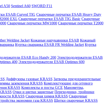
nel A50
Sentinel A60
SWORD F11
тки ESAB Curved TIG
Сварочные перчатки ESAB Heavy Duty
M2000 EXL
Сварочные перчатки ESAB TIG Basic
Сварочные
3000
Сварочные перчатки MW1000
Сварочные перчатки T2000
er Welding Jacket
Кожаные нарукавники ESAB
Кожаный
сварщика
Куртка сварщика ESAB FR Welding Jacket
Куртка
додержатели ESAB Eco Handy 200
Электрододержатели ESAB
ptimus 400
Электрододержатели ESAB Optimus 600
ASS
Диффузоры газовые KRASS
Затворы предохранительные
леммы заземления KRASS
Комплектующие для сетевого
ления KRASS
Комплекты и посты GCE
Манометры,
 KRASS
Очки и щитки защитные
Переходники, тройники
лежности KRASS
Сварочная химия KRASS
Сварочные
стройства экономии газа KRASS
Щитки сварочные KRASS