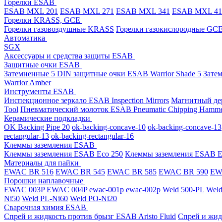
Горелки ESAB
ESAB MXL 201
ESAB MXL 271
ESAB MXL 341
ESAB MXL 4
Горелки KRASS, GCE
Горелки газовоздушные KRASS
Горелки газокислородные GC
Автоматика
SGX
Аксессуары и средства защиты ESAB
Защитные очки ESAB
Затемненные 5 DIN защитные очки ESAB Warrior Shade 5
Зате
Warrior Amber
Инструменты ESAB
Инспекционное зеркало ESAB Inspection Mirrors
Магнитный дер
Tool
Пневматический молоток ESAB Pneumatic Chipping Hamm
Керамические подкладки
OK Backing Pipe 20
ok-backing-concave-10
ok-backing-concave-13
rectangular-13
ok-backing-rectangular-16
Клеммы заземления ESAB
Клеммы заземления ESAB Eco 250
Клеммы заземления ESAB E
Материалы для пайки
EWAC BR 516
EWAC BR 545
EWAC BR 585
EWAC BR 590
EWA
Порошки наплавочные
EWAC 003P
EWAC 004P
ewac-001p
ewac-002p
Weld 500-PL
Weld
Ni50
Weld PL-Ni60
Weld PO-Ni20
Сварочная химия ESAB
Спрей и жидкость против брызг ESAB Aristo Fluid
Спрей и жид