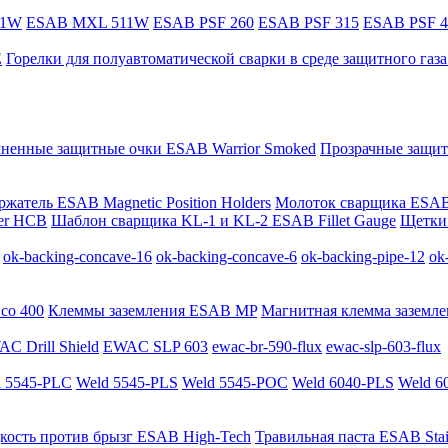
11W
ESAB MXL 511W
ESAB PSF 260
ESAB PSF 315
ESAB PSF 4
E
Горелки для полуавтоматической сварки в среде защитного га
мненные защитные очки ESAB Warrior Smoked
Прозрачные защит
жатель ESAB Magnetic Position Holders
Молоток сварщика ESAB
er HCB
Шаблон сварщика KL-1 и KL-2 ESAB Fillet Gauge
Щетки 
ok-backing-concave-16
ok-backing-concave-6
ok-backing-pipe-12
ok
co 400
Клеммы заземления ESAB MP
Магнитная клемма заземле
C Drill Shield
EWAC SLP 603
ewac-br-590-flux
ewac-slp-603-flux
 5545-PLC
Weld 5545-PLS
Weld 5545-POC
Weld 6040-PLS
Weld 6
кость против брызг ESAB High-Tech
Травильная паста ESAB Stai