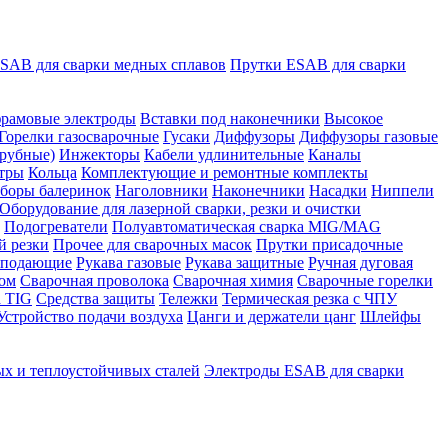
SAB для сварки медных сплавов
Прутки ESAB для сварки
рамовые электроды
Вставки под наконечники
Высокое
Горелки газосварочные
Гусаки
Диффузоры
Диффузоры газовые
рубные)
Инжекторы
Кабели удлинительные
Каналы
тры
Кольца
Комплектующие и ремонтные комплекты
боры балеринок
Наголовники
Наконечники
Насадки
Ниппели
Оборудование для лазерной сварки, резки и очистки
Подогреватели
Полуавтоматическая сварка MIG/MAG
й резки
Прочее для сварочных масок
Прутки присадочные
 подающие
Рукава газовые
Рукава защитные
Ручная дуговая
ром
Сварочная проволока
Сварочная химия
Сварочные горелки
 TIG
Средства защиты
Тележки
Термическая резка с ЧПУ
Устройство подачи воздуха
Цанги и держатели цанг
Шлейфы
х и теплоустойчивых сталей
Электроды ESAB для сварки