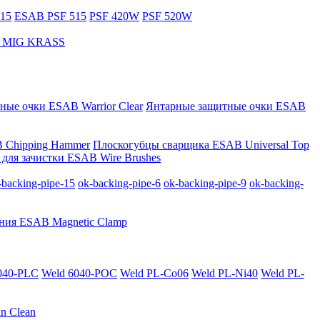
15
ESAB PSF 515
PSF 420W
PSF 520W
за MIG KRASS
ные очки ESAB Warrior Clear
Янтарные защитные очки ESAB
 Chipping Hammer
Плоскогубцы сварщика ESAB Universal Top
для зачистки ESAB Wire Brushes
-backing-pipe-15
ok-backing-pipe-6
ok-backing-pipe-9
ok-backing-
ния ESAB Magnetic Clamp
040-PLС
Weld 6040-POC
Weld PL-Co06
Weld PL-Ni40
Weld PL-
n Clean