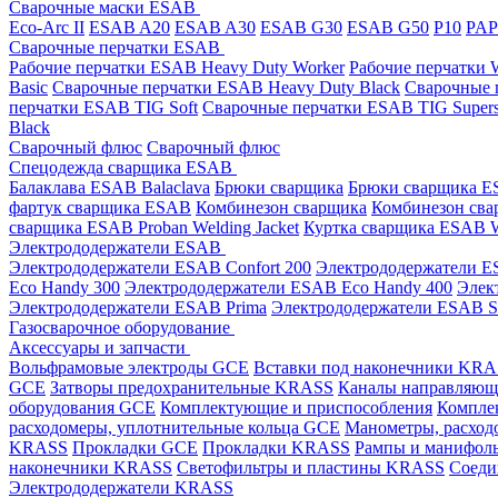
Сварочные маски ESAB
Eco-Arc II
ESAB A20
ESAB A30
ESAB G30
ESAB G50
P10
PA
Сварочные перчатки ESAB
Рабочие перчатки ESAB Heavy Duty Worker
Рабочие перчатки
Basic
Сварочные перчатки ESAB Heavy Duty Black
Сварочные 
перчатки ESAB TIG Soft
Сварочные перчатки ESAB TIG Supers
Black
Сварочный флюс
Сварочный флюс
Спецодежда сварщика ESAB
Балаклава ESAB Balaclava
Брюки сварщика
Брюки сварщика ES
фартук сварщика ESAB
Комбинезон сварщика
Комбинезон сва
сварщика ESAB Proban Welding Jacket
Куртка сварщика ESAB We
Электрододержатели ESAB
Электрододержатели ESAB Confort 200
Электрододержатели ES
Eco Handy 300
Электрододержатели ESAB Eco Handy 400
Элек
Электрододержатели ESAB Prima
Электрододержатели ESAB 
Газосварочное оборудование
Аксессуары и запчасти
Вольфрамовые электроды GCE
Вставки под наконечники KR
GCE
Затворы предохранительные KRASS
Каналы направляю
оборудования GCE
Комплектующие и приспособления
Компле
расходомеры, уплотнительные кольца GCE
Манометры, расход
KRASS
Прокладки GCE
Прокладки KRASS
Рампы и манифол
наконечники KRASS
Светофильтры и пластины KRASS
Соеди
Электрододержатели KRASS