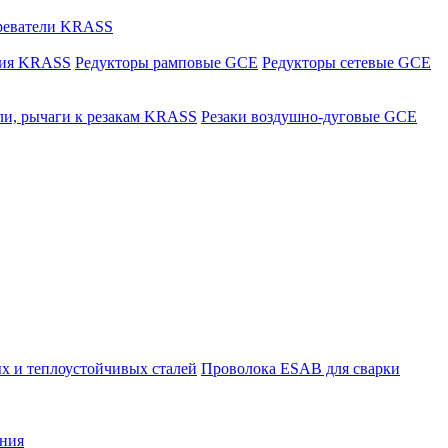
греватели KRASS
ния KRASS
Редукторы рамповые GCE
Редукторы сетевые GCE
ли, рычаги к резакам KRASS
Резаки воздушно-дуговые GCE
х и теплоустойчивых сталей
Проволока ESAB для сварки
ния