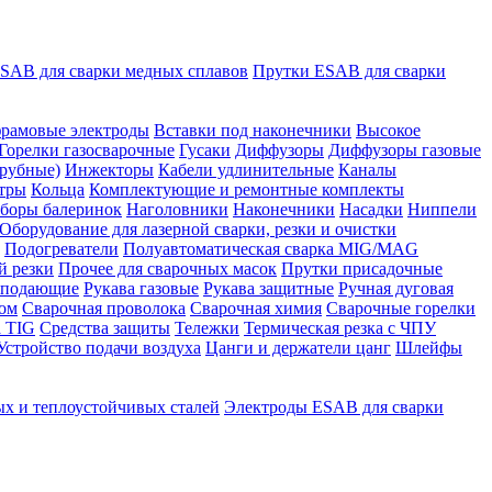
SAB для сварки медных сплавов
Прутки ESAB для сварки
рамовые электроды
Вставки под наконечники
Высокое
Горелки газосварочные
Гусаки
Диффузоры
Диффузоры газовые
рубные)
Инжекторы
Кабели удлинительные
Каналы
тры
Кольца
Комплектующие и ремонтные комплекты
боры балеринок
Наголовники
Наконечники
Насадки
Ниппели
Оборудование для лазерной сварки, резки и очистки
Подогреватели
Полуавтоматическая сварка MIG/MAG
й резки
Прочее для сварочных масок
Прутки присадочные
 подающие
Рукава газовые
Рукава защитные
Ручная дуговая
ром
Сварочная проволока
Сварочная химия
Сварочные горелки
 TIG
Средства защиты
Тележки
Термическая резка с ЧПУ
Устройство подачи воздуха
Цанги и держатели цанг
Шлейфы
х и теплоустойчивых сталей
Электроды ESAB для сварки