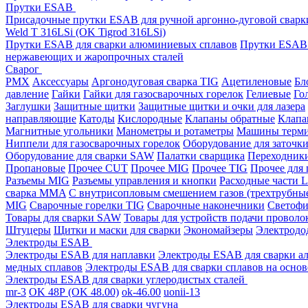
Прутки ESAB
Присадочные прутки ESAB для ручной аргонно-дуговой свар
Weld T 316LSi (OK Tigrod 316LSi)
Прутки ESAB для сварки алюминиевых сплавов
Прутки ESAB 
нержавеющих и жаропрочных сталей
Сварог
PMX
Аксессуары
Аргонодуговая сварка TIG
Ацетиленовые
Бл
давление
Гайки
Гайки для газосварочных горелок
Гелиевые
Го
Заглушки
Защитные щитки
Защитные щитки и очки для лазера
направляющие
Катоды
Кислородные
Клапаны обратные
Клапа
Магнитные угольники
Манометры и ротаметры
Машины терми
Ниппели для газосварочных горелок
Оборудование для заточк
Оборудование для сварки SAW
Палатки сварщика
Переходник
Пропановые
Прочее CUT
Прочее MIG
Прочее TIG
Прочее для
Разъемы MIG
Разъемы управления и кнопки
Расходные части L
сварка MMA
С внутрисопловым смешением газов (трехтрубны
MIG
Сварочные горелки TIG
Сварочные наконечники
Светофи
Товары для сварки SAW
Товары для устройств подачи проволо
Штуцеры
Щитки и маски для сварки
Экономайзеры
Электродо
Электроды ESAB
Электроды ESAB для наплавки
Электроды ESAB для сварки а
медных сплавов
Электроды ESAB для сварки сплавов на основ
Электроды ESAB для сварки углеродистых сталей
mr-3
OK 48Р (OK 48.00)
ok-46.00
uonii-13
Электроды ESAB для сварки чугуна