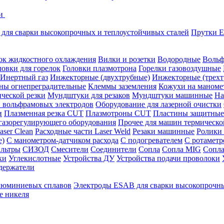
ки
для сварки высокопрочных и теплоустойчивых сталей
Прутки E
ок жидкостного охлаждения
Вилки и розетки
Водородные
Вольф
ловки для горелок
Головки плазмотрона
Горелки газовоздушные
Инертный газ
Инжекторные (двухтрубные)
Инжекторные (трехт
ны огнепреградительные
Клеммы заземления
Кожухи на маноме
ческой резки
Мундштуки для резаков
Мундштуки машинные
На
и вольфрамовых электродов
Оборудование для лазерной очистки
и
Плазменная резка CUT
Плазмотроны CUT
Пластины защитные
 газорегулирующего оборудования
Прочее для машин термическо
aser Clean
Расходные части Laser Weld
Резаки машинные
Ролики
е)
С манометром-датчиком расхода
С подогревателем
С ротамет
льтры
СИЗОД
Смесители
Соединители
Сопла
Сопла MIG
Сопла
ки
Углекислотные
Устройства ДУ
Устройства подачи проволоки
держатели
люминиевых сплавов
Электроды ESAB для сварки высокопрочны
е никеля