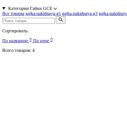
Категории
Гайки GCE
Все товары
gajka-nakidnaya-g1
gajka-nakidnaya-g3
gajka-nakidna
Сортировать:
По названию
По цене
Всего товаров: 4