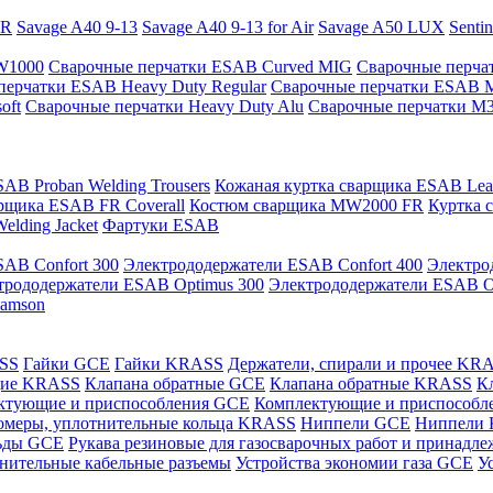
PR
Savage A40 9-13
Savage A40 9-13 for Air
Savage A50 LUX
Senti
 W1000
Сварочные перчатки ESAB Curved MIG
Сварочные перча
перчатки ESAB Heavy Duty Regular
Сварочные перчатки ESAB 
oft
Сварочные перчатки Heavy Duty Alu
Сварочные перчатки M
AB Proban Welding Trousers
Кожаная куртка сварщика ESAB Leath
рщика ESAB FR Coverall
Костюм сварщика MW2000 FR
Куртка 
lding Jacket
Фартуки ESAB
AB Confort 300
Электрододержатели ESAB Confort 400
Электро
трододержатели ESAB Optimus 300
Электрододержатели ESAB O
Samson
ASS
Гайки GCE
Гайки KRASS
Держатели, спирали и прочее KR
щие KRASS
Клапана обратные GCE
Клапана обратные KRASS
К
ктующие и приспособления GCE
Комплектующие и приспособ
омеры, уплотнительные кольца KRASS
Ниппели GCE
Ниппели
ьды GCE
Рукава резиновые для газосварочных работ и принад
нительные кабельные разъемы
Устройства экономии газа GCE
У