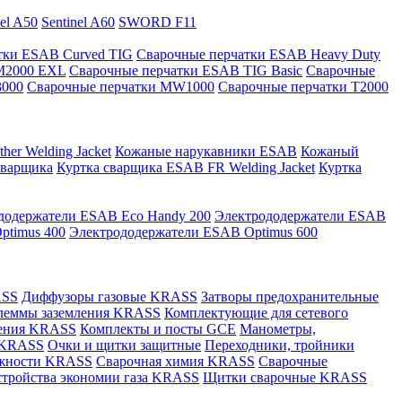
nel A50
Sentinel A60
SWORD F11
тки ESAB Curved TIG
Сварочные перчатки ESAB Heavy Duty
M2000 EXL
Сварочные перчатки ESAB TIG Basic
Сварочные
3000
Сварочные перчатки MW1000
Сварочные перчатки T2000
er Welding Jacket
Кожаные нарукавники ESAB
Кожаный
сварщика
Куртка сварщика ESAB FR Welding Jacket
Куртка
додержатели ESAB Eco Handy 200
Электрододержатели ESAB
ptimus 400
Электрододержатели ESAB Optimus 600
ASS
Диффузоры газовые KRASS
Затворы предохранительные
леммы заземления KRASS
Комплектующие для сетевого
ления KRASS
Комплекты и посты GCE
Манометры,
 KRASS
Очки и щитки защитные
Переходники, тройники
лежности KRASS
Сварочная химия KRASS
Сварочные
стройства экономии газа KRASS
Щитки сварочные KRASS