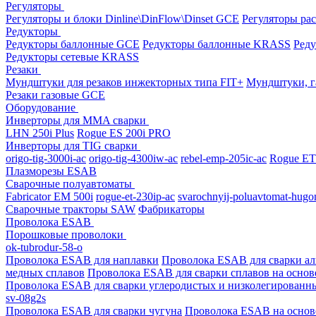
Регуляторы
Регуляторы и блоки Dinline\DinFlow\Dinset GCE
Регуляторы рас
Редукторы
Редукторы баллонные GCE
Редукторы баллонные KRASS
Ред
Редукторы сетевые KRASS
Резаки
Мундштуки для резаков инжекторных типа FIT+
Мундштуки, г
Резаки газовые GCE
Оборудование
Инверторы для MMA сварки
LHN 250i Plus
Rogue ES 200i PRO
Инверторы для TIG сварки
origo-tig-3000i-ac
origo-tig-4300iw-ac
rebel-emp-205ic-ac
Rogue ET
Плазморезы ESAB
Сварочные полуавтоматы
Fabricator EM 500i
rogue-et-230ip-ac
svarochnyij-poluavtomat-hugo
Сварочные тракторы SAW
Фабрикаторы
Проволока ESAB
Порошковые проволоки
ok-tubrodur-58-o
Проволока ESAB для наплавки
Проволока ESAB для сварки а
медных сплавов
Проволока ESAB для сварки сплавов на основ
Проволока ESAB для сварки углеродистых и низколегированн
sv-08g2s
Проволока ESAB для сварки чугуна
Проволока ESAB на основ