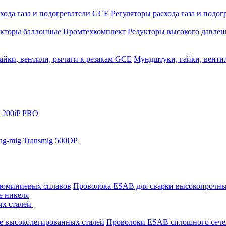
хода газа и подогреватели GCE
Регуляторы расхода газа и подо
укторы баллонные Промтехкомплект
Редукторы высокого давле
айки, вентили, рычаги к резакам GCE
Мундштуки, гайки, венти
 200iP PRO
ng-mig
Transmig 500DP
люминиевых сплавов
Проволока ESAB для сварки высокопрочны
е никеля
ых сталей
е высоколегированных сталей
Проволоки ESAB сплошного сече