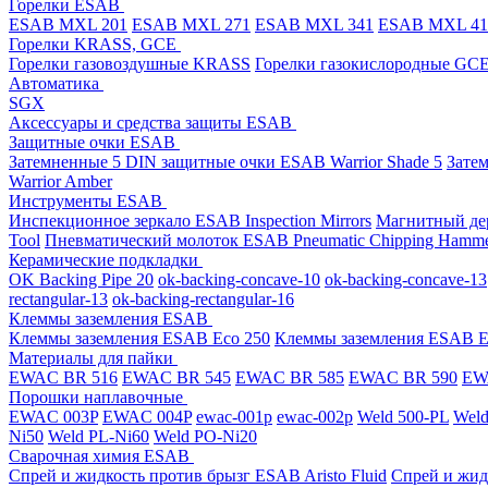
Горелки ESAB
ESAB MXL 201
ESAB MXL 271
ESAB MXL 341
ESAB MXL 4
Горелки KRASS, GCE
Горелки газовоздушные KRASS
Горелки газокислородные GC
Автоматика
SGX
Аксессуары и средства защиты ESAB
Защитные очки ESAB
Затемненные 5 DIN защитные очки ESAB Warrior Shade 5
Зате
Warrior Amber
Инструменты ESAB
Инспекционное зеркало ESAB Inspection Mirrors
Магнитный дер
Tool
Пневматический молоток ESAB Pneumatic Chipping Hamm
Керамические подкладки
OK Backing Pipe 20
ok-backing-concave-10
ok-backing-concave-13
rectangular-13
ok-backing-rectangular-16
Клеммы заземления ESAB
Клеммы заземления ESAB Eco 250
Клеммы заземления ESAB E
Материалы для пайки
EWAC BR 516
EWAC BR 545
EWAC BR 585
EWAC BR 590
EWA
Порошки наплавочные
EWAC 003P
EWAC 004P
ewac-001p
ewac-002p
Weld 500-PL
Weld
Ni50
Weld PL-Ni60
Weld PO-Ni20
Сварочная химия ESAB
Спрей и жидкость против брызг ESAB Aristo Fluid
Спрей и жид