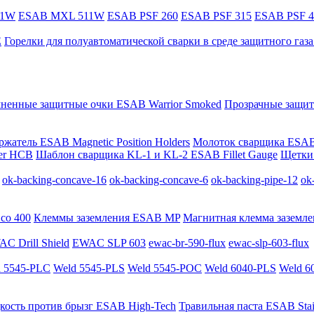
11W
ESAB MXL 511W
ESAB PSF 260
ESAB PSF 315
ESAB PSF 4
E
Горелки для полуавтоматической сварки в среде защитного га
мненные защитные очки ESAB Warrior Smoked
Прозрачные защит
жатель ESAB Magnetic Position Holders
Молоток сварщика ESAB
er HCB
Шаблон сварщика KL-1 и KL-2 ESAB Fillet Gauge
Щетки 
ok-backing-concave-16
ok-backing-concave-6
ok-backing-pipe-12
ok
co 400
Клеммы заземления ESAB MP
Магнитная клемма заземле
C Drill Shield
EWAC SLP 603
ewac-br-590-flux
ewac-slp-603-flux
 5545-PLC
Weld 5545-PLS
Weld 5545-POC
Weld 6040-PLS
Weld 6
кость против брызг ESAB High-Tech
Травильная паста ESAB Stai