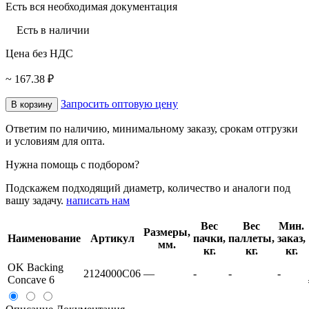
Есть вся необходимая документация
Есть в наличии
Цена без НДС
~ 167.38 ₽
Запросить оптовую цену
В корзину
Ответим по наличию, минимальному заказу, срокам отгрузки
и условиям для опта.
Нужна помощь с подбором?
Подскажем подходящий диаметр, количество и аналоги под
вашу задачу.
написать нам
Вес
Вес
Мин.
Размеры,
Наименование
Артикул
пачки,
паллеты,
заказ,
мм.
кг.
кг.
кг.
OK Backing
2124000C06
—
-
-
-
Concave 6