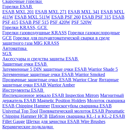
Cварочные горелки
Горелки ESAB
ESAB MXL 201
ESAB MXL 271
ESAB MXL 341
ESAB MXL
411W
ESAB MXL 511W
ESAB PSF 260
ESAB PSF 315
ESAB
PSF 415
ESAB PSF 515
PSF 420W
PSF 520W
Горелки KRASS, GCE
Горелки газовоздушные KRASS
Горелки газокислородные
GCE
Горелки для полуавтоматической сварки в среде
защитного газа MIG KRASS
Автоматика
SGX
Аксессуары и средства защиты ESAB
Защитные очки ESAB
Затемненные 5 DIN защитные очки ESAB Warrior Shade 5
Затемненные защитные очки ESAB Warrior Smoked
Прозрачные защитные очки ESAB Warrior Clear
Янтарные
защитные очки ESAB Warrior Amber
Инструменты ESAB
Инспекционное зеркало ESAB Inspection Mirrors
Магнитный
держатель ESAB Magnetic Position Holders
Молоток сварщика
ESAB Chipping Hammer
Плоскогубцы сварщика ESAB
Universal Top Tool
Пневматический молоток ESAB Pneumatic
Chipping Hammer HCB
Шаблон сварщика KL-1 и KL-2 ESAB
Fillet Gauge
Щетки для зачистки ESAB Wire Brushes
Керамические подкладки