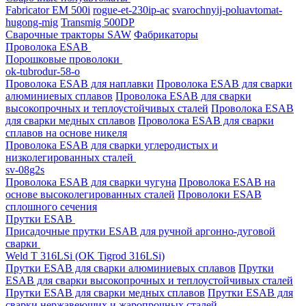
Fabricator EM 500i
rogue-et-230ip-ac
svarochnyij-poluavtomat-
hugong-mig
Transmig 500DP
Сварочные тракторы SAW
Фабрикаторы
Проволока ESAB
Порошковые проволоки
ok-tubrodur-58-o
Проволока ESAB для наплавки
Проволока ESAB для сварки
алюминиевых сплавов
Проволока ESAB для сварки
высокопрочных и теплоустойчивых сталей
Проволока ESAB
для сварки медных сплавов
Проволока ESAB для сварки
сплавов на основе никеля
Проволока ESAB для сварки углеродистых и
низколегированных сталей
sv-08g2s
Проволока ESAB для сварки чугуна
Проволока ESAB на
основе высоколегированных сталей
Проволоки ESAB
сплошного сечения
Прутки ESAB
Присадочные прутки ESAB для ручной аргонно-дуговой
сварки
Weld T 316LSi (OK Tigrod 316LSi)
Прутки ESAB для сварки алюминиевых сплавов
Прутки
ESAB для сварки высокопрочных и теплоустойчивых сталей
Прутки ESAB для сварки медных сплавов
Прутки ESAB для
сварки нержавеющих и жаропрочных сталей