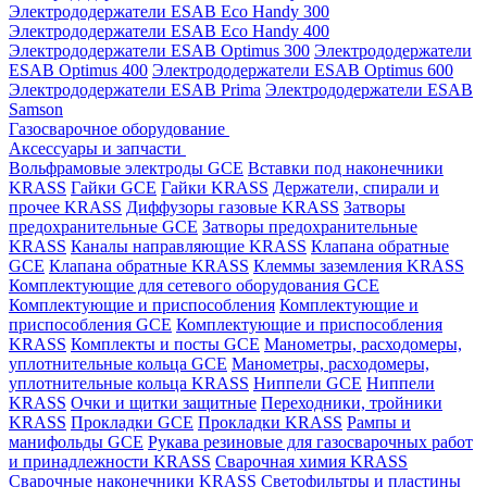
Электрододержатели ESAB Eco Handy 300
Электрододержатели ESAB Eco Handy 400
Электрододержатели ESAB Optimus 300
Электрододержатели
ESAB Optimus 400
Электрододержатели ESAB Optimus 600
Электрододержатели ESAB Prima
Электрододержатели ESAB
Samson
Газосварочное оборудование
Аксессуары и запчасти
Вольфрамовые электроды GCE
Вставки под наконечники
KRASS
Гайки GCE
Гайки KRASS
Держатели, спирали и
прочее KRASS
Диффузоры газовые KRASS
Затворы
предохранительные GCE
Затворы предохранительные
KRASS
Каналы направляющие KRASS
Клапана обратные
GCE
Клапана обратные KRASS
Клеммы заземления KRASS
Комплектующие для сетевого оборудования GCE
Комплектующие и приспособления
Комплектующие и
приспособления GCE
Комплектующие и приспособления
KRASS
Комплекты и посты GCE
Манометры, расходомеры,
уплотнительные кольца GCE
Манометры, расходомеры,
уплотнительные кольца KRASS
Ниппели GCE
Ниппели
KRASS
Очки и щитки защитные
Переходники, тройники
KRASS
Прокладки GCE
Прокладки KRASS
Рампы и
манифольды GCE
Рукава резиновые для газосварочных работ
и принадлежности KRASS
Сварочная химия KRASS
Сварочные наконечники KRASS
Светофильтры и пластины