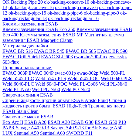
OK Backing Pipe 20
ok-backing-concave-10
ok-backing-concave-
13
ok-backing-concave-16
ok-backing-concave-6
ok-backing-pipe-
12
ok-backing-pipe-15
ok-backing-pipe-6
ok-backing-pipe-9
ok-
backing-rectangular-13
ok-backing-rectangular-16
Клеммы заземления ESAB
Клеммы заземления ESAB Eco 250
Клеммы заземления ESAB
Eco 400
Клеммы заземления ESAB MP
Магнитная клемма
заземления ESAB Magnetic Clamp
Материалы для пайки
EWAC BR 516
EWAC BR 545
EWAC BR 585
EWAC BR 590
EWAC Drill Shield
EWAC SLP 603
ewac-br-590-flux
ewac-slp-
603-flux
Порошки наплавочные
EWAC 003P
EWAC 004P
ewac-001p
ewac-002p
Weld 500-PL
Weld 5545-PLC
Weld 5545-PLS
Weld 5545-POC
Weld 6040-PLS
Weld 6040-PLС
Weld 6040-POC
Weld PL-Co06
Weld PL-Ni40
Weld PL-Ni50
Weld PL-Ni60
Weld PO-Ni20
Сварочная химия ESAB
Спрей и жидкость против брызг ESAB Aristo Fluid
Спрей и
жидкость против брызг ESAB High-Tech
Травильная паста
ESAB Stain Clean
Сварочные маски ESAB
Eco-Arc II
ESAB A20
ESAB A30
ESAB G30
ESAB G50
P10
PAPR
Savage A40 9-13
Savage A40 9-13 for Air
Savage A50
LUX
Sentinel A50
Sentinel A60
SWORD F11