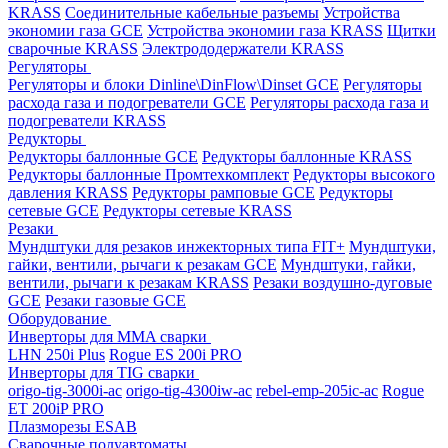
KRASS
Соединительные кабельные разъемы
Устройства
экономии газа GCE
Устройства экономии газа KRASS
Щитки
сварочные KRASS
Электрододержатели KRASS
Регуляторы
Регуляторы и блоки Dinline\DinFlow\Dinset GCE
Регуляторы
расхода газа и подогреватели GCE
Регуляторы расхода газа и
подогреватели KRASS
Редукторы
Редукторы баллонные GCE
Редукторы баллонные KRASS
Редукторы баллонные Промтехкомплект
Редукторы высокого
давления KRASS
Редукторы рамповые GCE
Редукторы
сетевые GCE
Редукторы сетевые KRASS
Резаки
Мундштуки для резаков инжекторных типа FIT+
Мундштуки,
гайки, вентили, рычаги к резакам GCE
Мундштуки, гайки,
вентили, рычаги к резакам KRASS
Резаки воздушно-дуговые
GCE
Резаки газовые GCE
Оборудование
Инверторы для MMA сварки
LHN 250i Plus
Rogue ES 200i PRO
Инверторы для TIG сварки
origo-tig-3000i-ac
origo-tig-4300iw-ac
rebel-emp-205ic-ac
Rogue
ET 200iP PRO
Плазморезы ESAB
Сварочные полуавтоматы