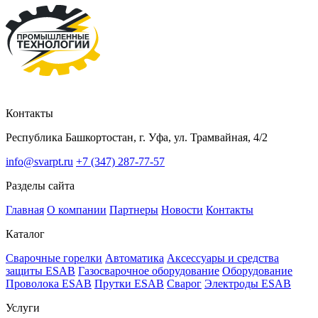
Контакты
Республика Башкортостан, г. Уфа, ул. Трамвайная, 4/2
info@svarpt.ru
+7 (347) 287-77-57
Разделы сайта
Главная
О компании
Партнеры
Новости
Контакты
Каталог
Cварочные горелки
Автоматика
Аксессуары и средства
защиты ESAB
Газосварочное оборудование
Оборудование
Проволока ESAB
Прутки ESAB
Сварог
Электроды ESAB
Услуги