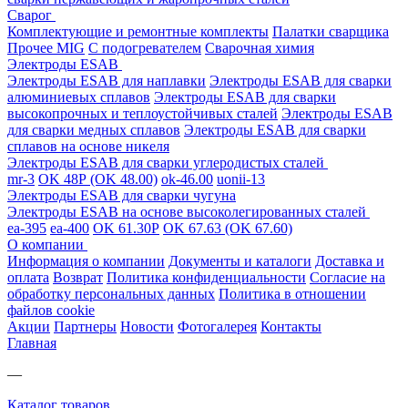
Сварог
Комплектующие и ремонтные комплекты
Палатки сварщика
Прочее MIG
С подогревателем
Сварочная химия
Электроды ESAB
Электроды ESAB для наплавки
Электроды ESAB для сварки
алюминиевых сплавов
Электроды ESAB для сварки
высокопрочных и теплоустойчивых сталей
Электроды ESAB
для сварки медных сплавов
Электроды ESAB для сварки
сплавов на основе никеля
Электроды ESAB для сварки углеродистых сталей
mr-3
OK 48Р (OK 48.00)
ok-46.00
uonii-13
Электроды ESAB для сварки чугуна
Электроды ESAB на основе высоколегированных сталей
ea-395
ea-400
OK 61.30Р
OK 67.63 (OK 67.60)
О компании
Информация о компании
Документы и каталоги
Доставка и
оплата
Возврат
Политика конфиденциальности
Согласие на
обработку персональных данных
Политика в отношении
файлов cookie
Акции
Партнеры
Новости
Фотогалерея
Контакты
Главная
—
Каталог товаров