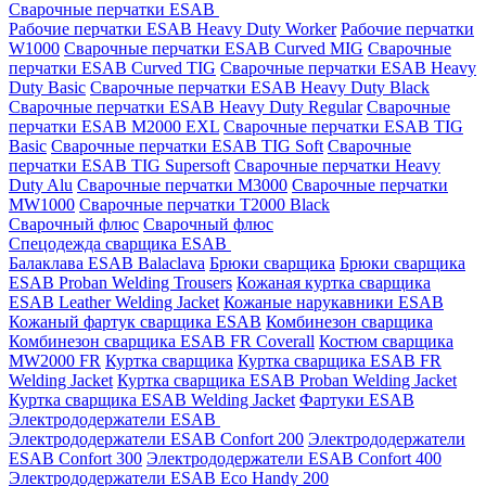
Сварочные перчатки ESAB
Рабочие перчатки ESAB Heavy Duty Worker
Рабочие перчатки
W1000
Сварочные перчатки ESAB Curved MIG
Сварочные
перчатки ESAB Curved TIG
Сварочные перчатки ESAB Heavy
Duty Basic
Сварочные перчатки ESAB Heavy Duty Black
Сварочные перчатки ESAB Heavy Duty Regular
Сварочные
перчатки ESAB M2000 EXL
Сварочные перчатки ESAB TIG
Basic
Сварочные перчатки ESAB TIG Soft
Сварочные
перчатки ESAB TIG Supersoft
Сварочные перчатки Heavy
Duty Alu
Сварочные перчатки M3000
Сварочные перчатки
MW1000
Сварочные перчатки T2000 Black
Сварочный флюс
Сварочный флюс
Спецодежда сварщика ESAB
Балаклава ESAB Balaclava
Брюки сварщика
Брюки сварщика
ESAB Proban Welding Trousers
Кожаная куртка сварщика
ESAB Leather Welding Jacket
Кожаные нарукавники ESAB
Кожаный фартук сварщика ESAB
Комбинезон сварщика
Комбинезон сварщика ESAB FR Coverall
Костюм сварщика
MW2000 FR
Куртка сварщика
Куртка сварщика ESAB FR
Welding Jacket
Куртка сварщика ESAB Proban Welding Jacket
Куртка сварщика ESAB Welding Jacket
Фартуки ESAB
Электрододержатели ESAB
Электрододержатели ESAB Confort 200
Электрододержатели
ESAB Confort 300
Электрододержатели ESAB Confort 400
Электрододержатели ESAB Eco Handy 200