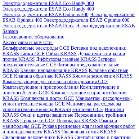
Электрододержатели ESAB Eco Handy 300
Электрододержатели ESAB Eco Handy 400
Электрододержатели ESAB Optimus 300
Электрододержатели
ESAB Optimus 400
Электрододержатели ESAB Optimus 600
Электрододержатели ESAB Prima
Электрододержатели ESAB
Samson
Газосварочное оборудование
Аксессуары и запчасти
Вольфрамовые электроды GCE
Вставки под наконечники
KRASS
Гайки GCE
Гайки KRASS
Держатели, спирали и
прочее KRASS
Диффузоры газовые KRASS
Затворы
предохранительные GCE
Затворы предохранительные
KRASS
Каналы направляющие KRASS
Клапана обратные
GCE
Клапана обратные KRASS
Клеммы заземления KRASS
Комплектующие для сетевого оборудования GCE
Комплектующие и приспособления
Комплектующие и
приспособления GCE
Комплектующие и приспособления
KRASS
Комплекты и посты GCE
Манометры, расходомеры,
уплотнительные кольца GCE
Манометры, расходомеры,
уплотнительные кольца KRASS
Ниппели GCE
Ниппели
KRASS
Очки и щитки защитные
Переходники, тройники
KRASS
Прокладки GCE
Прокладки KRASS
Рампы и
манифольды GCE
Рукава резиновые для газосварочных работ
и принадлежности KRASS
Сварочная химия KRASS
Сварочные наконечники KRASS
Светофильтры и пластины