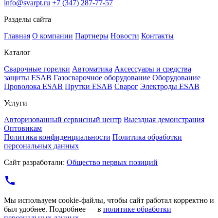
info@svarpt.ru
+7 (347) 287-77-57
Разделы сайта
Главная
О компании
Партнеры
Новости
Контакты
Каталог
Cварочные горелки
Автоматика
Аксессуары и средства
защиты ESAB
Газосварочное оборудование
Оборудование
Проволока ESAB
Прутки ESAB
Сварог
Электроды ESAB
Услуги
Авторизованный сервисный центр
Выездная демонстрация
Оптовикам
Политика конфиденциальности
Политика обработки
персональных данных
Сайт разработали:
Общество первых позиций
Мы используем cookie-файлы, чтобы сайт работал корректно и
был удобнее. Подробнее — в
политике обработки
персональных данных
.