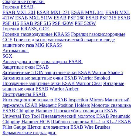
Cварочные горелки
Горелки ESAB
ESAB MXL 201
ESAB MXL 271
ESAB MXL 341
ESAB MXL
411W
ESAB MXL 511W
ESAB PSF 260
ESAB PSF 315
ESAB
PSF 415
ESAB PSF 515
PSF 420W
PSF 520W
Горелки KRASS, GCE
Горелки газовоздушные KRASS
Горелки газокислородные
GCE
Горелки для полуавтоматической сварки в среде
защитного газа MIG KRASS
Автоматика
SGX
Аксессуары и средства защиты ESAB
Защитные очки ESAB
Затемненные 5 DIN защитные очки ESAB Warrior Shade 5
Затемненные защитные очки ESAB Warrior Smoked
Прозрачные защитные очки ESAB Warrior Clear
Янтарные
защитные очки ESAB Warrior Amber
Инструменты ESAB
Инспекционное зеркало ESAB Inspection Mirrors
Магнитный
держатель ESAB Magnetic Position Holders
Молоток сварщика
ESAB Chipping Hammer
Плоскогубцы сварщика ESAB
Universal Top Tool
Пневматический молоток ESAB Pneumatic
Chipping Hammer HCB
Шаблон сварщика KL-1 и KL-2 ESAB
Fillet Gauge
Щетки для зачистки ESAB Wire Brushes
Керамические подкладки