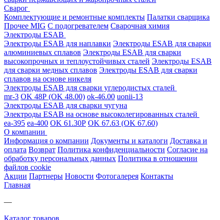
Сварог
Комплектующие и ремонтные комплекты
Палатки сварщика
Прочее MIG
С подогревателем
Сварочная химия
Электроды ESAB
Электроды ESAB для наплавки
Электроды ESAB для сварки
алюминиевых сплавов
Электроды ESAB для сварки
высокопрочных и теплоустойчивых сталей
Электроды ESAB
для сварки медных сплавов
Электроды ESAB для сварки
сплавов на основе никеля
Электроды ESAB для сварки углеродистых сталей
mr-3
OK 48Р (OK 48.00)
ok-46.00
uonii-13
Электроды ESAB для сварки чугуна
Электроды ESAB на основе высоколегированных сталей
ea-395
ea-400
OK 61.30Р
OK 67.63 (OK 67.60)
О компании
Информация о компании
Документы и каталоги
Доставка и
оплата
Возврат
Политика конфиденциальности
Согласие на
обработку персональных данных
Политика в отношении
файлов cookie
Акции
Партнеры
Новости
Фотогалерея
Контакты
Главная
—
Каталог товаров