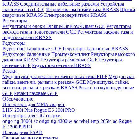
KRASS
Соединительные кабельные разъемы
Устройства
экономии газа GCE
Устройства экономии газа KRASS
Щитки
сварочные KRASS
Электрододержатели KRASS
Регуляторы
Регуляторы и блоки Dinline\DinFlow\Dinset GCE
Регуляторы
расхода газа и подогреватели GCE
Регуляторы расхода газа и
подогреватели KRASS
Редукторы
Редукторы баллонные GCE
Редукторы баллонные KRASS
Редукторы баллонные Промтехкомплект
Редукторы высокого
давления KRASS
Редукторы рамповые GCE
Редукторы
сетевые GCE
Редукторы сетевые KRASS
Резаки
Мундштуки для резаков инжекторных типа FIT+
Мундштуки,
гайки, вентили, рычаги к резакам GCE
Мундштуки, гайки,
вентили, рычаги к резакам KRASS
Резаки воздушно-дуговые
GCE
Резаки газовые GCE
Оборудование
Инверторы для MMA сварки
LHN 250i Plus
Rogue ES 200i PRO
Инверторы для TIG сварки
origo-tig-3000i-ac
origo-tig-4300iw-ac
rebel-emp-205ic-ac
Rogue
ET 200iP PRO
Плазморезы ESAB
Сварочные полуавтоматы