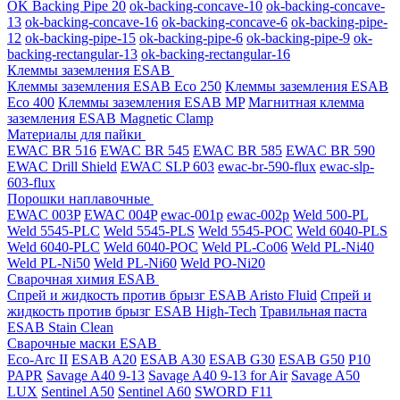
OK Backing Pipe 20
ok-backing-concave-10
ok-backing-concave-
13
ok-backing-concave-16
ok-backing-concave-6
ok-backing-pipe-
12
ok-backing-pipe-15
ok-backing-pipe-6
ok-backing-pipe-9
ok-
backing-rectangular-13
ok-backing-rectangular-16
Клеммы заземления ESAB
Клеммы заземления ESAB Eco 250
Клеммы заземления ESAB
Eco 400
Клеммы заземления ESAB MP
Магнитная клемма
заземления ESAB Magnetic Clamp
Материалы для пайки
EWAC BR 516
EWAC BR 545
EWAC BR 585
EWAC BR 590
EWAC Drill Shield
EWAC SLP 603
ewac-br-590-flux
ewac-slp-
603-flux
Порошки наплавочные
EWAC 003P
EWAC 004P
ewac-001p
ewac-002p
Weld 500-PL
Weld 5545-PLC
Weld 5545-PLS
Weld 5545-POC
Weld 6040-PLS
Weld 6040-PLС
Weld 6040-POC
Weld PL-Co06
Weld PL-Ni40
Weld PL-Ni50
Weld PL-Ni60
Weld PO-Ni20
Сварочная химия ESAB
Спрей и жидкость против брызг ESAB Aristo Fluid
Спрей и
жидкость против брызг ESAB High-Tech
Травильная паста
ESAB Stain Clean
Сварочные маски ESAB
Eco-Arc II
ESAB A20
ESAB A30
ESAB G30
ESAB G50
P10
PAPR
Savage A40 9-13
Savage A40 9-13 for Air
Savage A50
LUX
Sentinel A50
Sentinel A60
SWORD F11