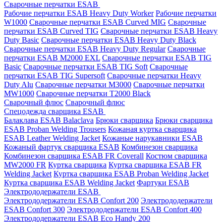
Сварочные перчатки ESAB
Рабочие перчатки ESAB Heavy Duty Worker
Рабочие перчатки
W1000
Сварочные перчатки ESAB Curved MIG
Сварочные
перчатки ESAB Curved TIG
Сварочные перчатки ESAB Heavy
Duty Basic
Сварочные перчатки ESAB Heavy Duty Black
Сварочные перчатки ESAB Heavy Duty Regular
Сварочные
перчатки ESAB M2000 EXL
Сварочные перчатки ESAB TIG
Basic
Сварочные перчатки ESAB TIG Soft
Сварочные
перчатки ESAB TIG Supersoft
Сварочные перчатки Heavy
Duty Alu
Сварочные перчатки M3000
Сварочные перчатки
MW1000
Сварочные перчатки T2000 Black
Сварочный флюс
Сварочный флюс
Спецодежда сварщика ESAB
Балаклава ESAB Balaclava
Брюки сварщика
Брюки сварщика
ESAB Proban Welding Trousers
Кожаная куртка сварщика
ESAB Leather Welding Jacket
Кожаные нарукавники ESAB
Кожаный фартук сварщика ESAB
Комбинезон сварщика
Комбинезон сварщика ESAB FR Coverall
Костюм сварщика
MW2000 FR
Куртка сварщика
Куртка сварщика ESAB FR
Welding Jacket
Куртка сварщика ESAB Proban Welding Jacket
Куртка сварщика ESAB Welding Jacket
Фартуки ESAB
Электрододержатели ESAB
Электрододержатели ESAB Confort 200
Электрододержатели
ESAB Confort 300
Электрододержатели ESAB Confort 400
Электрододержатели ESAB Eco Handy 200