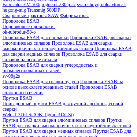
Fabricator EM 500i
rogue-et-230ip-ac
svarochnyij-poluavtomat-
hugong-mig
Transmig 500DP
Сварочные тракторы SAW
Фабрикаторы
Проволока ESAB
Порошковые проволоки
ok-tubrodur-58-o
Проволока ESAB для наплавки
Проволока ESAB для сварки
алюминиевых сплавов
Проволока ESAB для сварки
высокопрочных и теплоустойчивых сталей
Проволока ESAB
для сварки медных сплавов
Проволока ESAB для сварки
сплавов на основе никеля
Проволока ESAB для сварки углеродистых и
низколегированных сталей
sv-08g2s
Проволока ESAB для сварки чугуна
Проволока ESAB на
основе высоколегированных сталей
Проволоки ESAB
сплошного сечения
Прутки ESAB
Присадочные прутки ESAB для ручной аргонно-дуговой
сварки
Weld T 316LSi (OK Tigrod 316LSi)
Прутки ESAB для сварки алюминиевых сплавов
Прутки
ESAB для сварки высокопрочных и теплоустойчивых сталей
Прутки ESAB для сварки медных сплавов
Прутки ESAB для
сварки нержавеющих и жаропрочных сталей