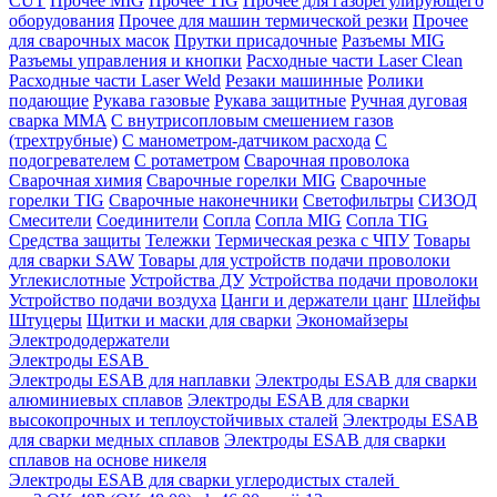
CUT
Прочее MIG
Прочее TIG
Прочее для газорегулирующего
оборудования
Прочее для машин термической резки
Прочее
для сварочных масок
Прутки присадочные
Разъемы MIG
Разъемы управления и кнопки
Расходные части Laser Clean
Расходные части Laser Weld
Резаки машинные
Ролики
подающие
Рукава газовые
Рукава защитные
Ручная дуговая
сварка MMA
С внутрисопловым смешением газов
(трехтрубные)
С манометром-датчиком расхода
С
подогревателем
С ротаметром
Сварочная проволока
Сварочная химия
Сварочные горелки MIG
Сварочные
горелки TIG
Сварочные наконечники
Светофильтры
СИЗОД
Смесители
Соединители
Сопла
Сопла MIG
Сопла TIG
Средства защиты
Тележки
Термическая резка с ЧПУ
Товары
для сварки SAW
Товары для устройств подачи проволоки
Углекислотные
Устройства ДУ
Устройства подачи проволоки
Устройство подачи воздуха
Цанги и держатели цанг
Шлейфы
Штуцеры
Щитки и маски для сварки
Экономайзеры
Электрододержатели
Электроды ESAB
Электроды ESAB для наплавки
Электроды ESAB для сварки
алюминиевых сплавов
Электроды ESAB для сварки
высокопрочных и теплоустойчивых сталей
Электроды ESAB
для сварки медных сплавов
Электроды ESAB для сварки
сплавов на основе никеля
Электроды ESAB для сварки углеродистых сталей