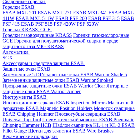
Cварочные горелки
Горелки ESAB
ESAB MXL 201
ESAB MXL 271
ESAB MXL 341
ESAB MXL
411W
ESAB MXL 511W
ESAB PSF 260
ESAB PSF 315
ESAB
PSF 415
ESAB PSF 515
PSF 420W
PSF 520W
Горелки KRASS, GCE
Горелки газовоздушные KRASS
Горелки газокислородные
GCE
Горелки для полуавтоматической сварки в среде
защитного газа MIG KRASS
Автоматика
SGX
Аксессуары и средства защиты ESAB
Защитные очки ESAB
Затемненные 5 DIN защитные очки ESAB Warrior Shade 5
Затемненные защитные очки ESAB Warrior Smoked
Прозрачные защитные очки ESAB Warrior Clear
Янтарные
защитные очки ESAB Warrior Amber
Инструменты ESAB
Инспекционное зеркало ESAB Inspection Mirrors
Магнитный
держатель ESAB Magnetic Position Holders
Молоток сварщика
ESAB Chipping Hammer
Плоскогубцы сварщика ESAB
Universal Top Tool
Пневматический молоток ESAB Pneumatic
Chipping Hammer HCB
Шаблон сварщика KL-1 и KL-2 ESAB
Fillet Gauge
Щетки для зачистки ESAB Wire Brushes
Керамические подкладки