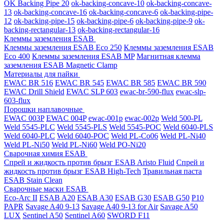
OK Backing Pipe 20
ok-backing-concave-10
ok-backing-concave-
13
ok-backing-concave-16
ok-backing-concave-6
ok-backing-pipe-
12
ok-backing-pipe-15
ok-backing-pipe-6
ok-backing-pipe-9
ok-
backing-rectangular-13
ok-backing-rectangular-16
Клеммы заземления ESAB
Клеммы заземления ESAB Eco 250
Клеммы заземления ESAB
Eco 400
Клеммы заземления ESAB MP
Магнитная клемма
заземления ESAB Magnetic Clamp
Материалы для пайки
EWAC BR 516
EWAC BR 545
EWAC BR 585
EWAC BR 590
EWAC Drill Shield
EWAC SLP 603
ewac-br-590-flux
ewac-slp-
603-flux
Порошки наплавочные
EWAC 003P
EWAC 004P
ewac-001p
ewac-002p
Weld 500-PL
Weld 5545-PLC
Weld 5545-PLS
Weld 5545-POC
Weld 6040-PLS
Weld 6040-PLС
Weld 6040-POC
Weld PL-Co06
Weld PL-Ni40
Weld PL-Ni50
Weld PL-Ni60
Weld PO-Ni20
Сварочная химия ESAB
Спрей и жидкость против брызг ESAB Aristo Fluid
Спрей и
жидкость против брызг ESAB High-Tech
Травильная паста
ESAB Stain Clean
Сварочные маски ESAB
Eco-Arc II
ESAB A20
ESAB A30
ESAB G30
ESAB G50
P10
PAPR
Savage A40 9-13
Savage A40 9-13 for Air
Savage A50
LUX
Sentinel A50
Sentinel A60
SWORD F11