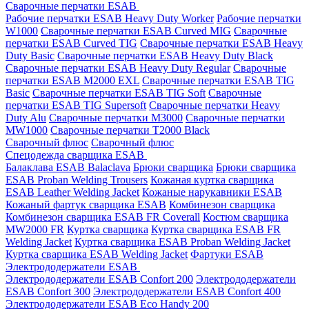
Сварочные перчатки ESAB
Рабочие перчатки ESAB Heavy Duty Worker
Рабочие перчатки
W1000
Сварочные перчатки ESAB Curved MIG
Сварочные
перчатки ESAB Curved TIG
Сварочные перчатки ESAB Heavy
Duty Basic
Сварочные перчатки ESAB Heavy Duty Black
Сварочные перчатки ESAB Heavy Duty Regular
Сварочные
перчатки ESAB M2000 EXL
Сварочные перчатки ESAB TIG
Basic
Сварочные перчатки ESAB TIG Soft
Сварочные
перчатки ESAB TIG Supersoft
Сварочные перчатки Heavy
Duty Alu
Сварочные перчатки M3000
Сварочные перчатки
MW1000
Сварочные перчатки T2000 Black
Сварочный флюс
Сварочный флюс
Спецодежда сварщика ESAB
Балаклава ESAB Balaclava
Брюки сварщика
Брюки сварщика
ESAB Proban Welding Trousers
Кожаная куртка сварщика
ESAB Leather Welding Jacket
Кожаные нарукавники ESAB
Кожаный фартук сварщика ESAB
Комбинезон сварщика
Комбинезон сварщика ESAB FR Coverall
Костюм сварщика
MW2000 FR
Куртка сварщика
Куртка сварщика ESAB FR
Welding Jacket
Куртка сварщика ESAB Proban Welding Jacket
Куртка сварщика ESAB Welding Jacket
Фартуки ESAB
Электрододержатели ESAB
Электрододержатели ESAB Confort 200
Электрододержатели
ESAB Confort 300
Электрододержатели ESAB Confort 400
Электрододержатели ESAB Eco Handy 200