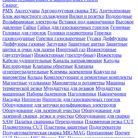
Сварог
PMX
Аксессуары
Аргонодуговая сварка TIG
Ацетиленовые
Блок жидкостного охлаждения
Вилки и розетки
Водородные
Вольфрамовые электроды
Вставки под наконечники
Высокое
давление
Гайки
Гайки для газосварочных горелок
Гелиевые
Головки для горелок
Головки плазмотрона
Горелки
газовоздушные
Горелки газосварочные
Гусаки
Диффузоры
Диффузоры газовые
Заглушки
Защитные щитки
Защитные
щитки и очки для лазера
Инертный газ
Инжекторные
(двухтрубные)
Инжекторные (трехтрубные)
Инжекторы
Кабели удлинительные
Каналы направляющие
Катоды
Кислородные
Клапаны обратные
Клапаны
огнепреградительные
Клеммы заземления
Кожухи на
манометры
Кольца
Комплектующие и ремонтные комплекты
Магнитные угольники
Манометры и ротаметры
Машины
термической резки
Мундштуки для резаков
Мундштуки
машинные
Наборы балеринок
Наголовники
Наконечники
Насадки
Ниппели
Ниппели для газосварочных горелок
Оборудование для заточки вольфрамовых электродов
Оборудование для лазерной очистки
Оборудование для
лазерной сварки, резки и очистки
Оборудование для сварки
SAW
Палатки сварщика
Переходники
Плазменная резка CUT
Плазмотроны CUT
Пластины защитные
Подогреватели
Полуавтоматическая сварка MIG/MAG
Пропановые
Прочее