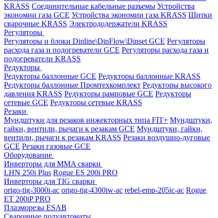
KRASS
Соединительные кабельные разъемы
Устройства
экономии газа GCE
Устройства экономии газа KRASS
Щитки
сварочные KRASS
Электрододержатели KRASS
Регуляторы
Регуляторы и блоки Dinline\DinFlow\Dinset GCE
Регуляторы
расхода газа и подогреватели GCE
Регуляторы расхода газа и
подогреватели KRASS
Редукторы
Редукторы баллонные GCE
Редукторы баллонные KRASS
Редукторы баллонные Промтехкомплект
Редукторы высокого
давления KRASS
Редукторы рамповые GCE
Редукторы
сетевые GCE
Редукторы сетевые KRASS
Резаки
Мундштуки для резаков инжекторных типа FIT+
Мундштуки,
гайки, вентили, рычаги к резакам GCE
Мундштуки, гайки,
вентили, рычаги к резакам KRASS
Резаки воздушно-дуговые
GCE
Резаки газовые GCE
Оборудование
Инверторы для MMA сварки
LHN 250i Plus
Rogue ES 200i PRO
Инверторы для TIG сварки
origo-tig-3000i-ac
origo-tig-4300iw-ac
rebel-emp-205ic-ac
Rogue
ET 200iP PRO
Плазморезы ESAB
Сварочные полуавтоматы