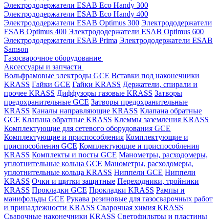
Электрододержатели ESAB Eco Handy 300
Электрододержатели ESAB Eco Handy 400
Электрододержатели ESAB Optimus 300
Электрододержатели
ESAB Optimus 400
Электрододержатели ESAB Optimus 600
Электрододержатели ESAB Prima
Электрододержатели ESAB
Samson
Газосварочное оборудование
Аксессуары и запчасти
Вольфрамовые электроды GCE
Вставки под наконечники
KRASS
Гайки GCE
Гайки KRASS
Держатели, спирали и
прочее KRASS
Диффузоры газовые KRASS
Затворы
предохранительные GCE
Затворы предохранительные
KRASS
Каналы направляющие KRASS
Клапана обратные
GCE
Клапана обратные KRASS
Клеммы заземления KRASS
Комплектующие для сетевого оборудования GCE
Комплектующие и приспособления
Комплектующие и
приспособления GCE
Комплектующие и приспособления
KRASS
Комплекты и посты GCE
Манометры, расходомеры,
уплотнительные кольца GCE
Манометры, расходомеры,
уплотнительные кольца KRASS
Ниппели GCE
Ниппели
KRASS
Очки и щитки защитные
Переходники, тройники
KRASS
Прокладки GCE
Прокладки KRASS
Рампы и
манифольды GCE
Рукава резиновые для газосварочных работ
и принадлежности KRASS
Сварочная химия KRASS
Сварочные наконечники KRASS
Светофильтры и пластины