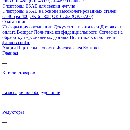
mr-3
OK 48Р (OK 48.00)
ok-46.00
uonii-13
Электроды ESAB для сварки чугуна
Электроды ESAB на основе высоколегированных сталей
ea-395
ea-400
OK 61.30Р
OK 67.63 (OK 67.60)
О компании
Информация о компании
Документы и каталоги
Доставка и
оплата
Возврат
Политика конфиденциальности
Согласие на
обработку персональных данных
Политика в отношении
файлов cookie
Акции
Партнеры
Новости
Фотогалерея
Контакты
Главная
—
Каталог товаров
—
Газосварочное оборудование
—
Редукторы
—