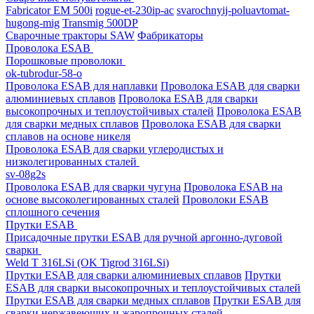
Fabricator EM 500i
rogue-et-230ip-ac
svarochnyij-poluavtomat-
hugong-mig
Transmig 500DP
Сварочные тракторы SAW
Фабрикаторы
Проволока ESAB
Порошковые проволоки
ok-tubrodur-58-o
Проволока ESAB для наплавки
Проволока ESAB для сварки
алюминиевых сплавов
Проволока ESAB для сварки
высокопрочных и теплоустойчивых сталей
Проволока ESAB
для сварки медных сплавов
Проволока ESAB для сварки
сплавов на основе никеля
Проволока ESAB для сварки углеродистых и
низколегированных сталей
sv-08g2s
Проволока ESAB для сварки чугуна
Проволока ESAB на
основе высоколегированных сталей
Проволоки ESAB
сплошного сечения
Прутки ESAB
Присадочные прутки ESAB для ручной аргонно-дуговой
сварки
Weld T 316LSi (OK Tigrod 316LSi)
Прутки ESAB для сварки алюминиевых сплавов
Прутки
ESAB для сварки высокопрочных и теплоустойчивых сталей
Прутки ESAB для сварки медных сплавов
Прутки ESAB для
сварки нержавеющих и жаропрочных сталей