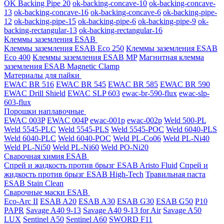
OK Backing Pipe 20
ok-backing-concave-10
ok-backing-concave-
13
ok-backing-concave-16
ok-backing-concave-6
ok-backing-pipe-
12
ok-backing-pipe-15
ok-backing-pipe-6
ok-backing-pipe-9
ok-
backing-rectangular-13
ok-backing-rectangular-16
Клеммы заземления ESAB
Клеммы заземления ESAB Eco 250
Клеммы заземления ESAB
Eco 400
Клеммы заземления ESAB MP
Магнитная клемма
заземления ESAB Magnetic Clamp
Материалы для пайки
EWAC BR 516
EWAC BR 545
EWAC BR 585
EWAC BR 590
EWAC Drill Shield
EWAC SLP 603
ewac-br-590-flux
ewac-slp-
603-flux
Порошки наплавочные
EWAC 003P
EWAC 004P
ewac-001p
ewac-002p
Weld 500-PL
Weld 5545-PLC
Weld 5545-PLS
Weld 5545-POC
Weld 6040-PLS
Weld 6040-PLС
Weld 6040-POC
Weld PL-Co06
Weld PL-Ni40
Weld PL-Ni50
Weld PL-Ni60
Weld PO-Ni20
Сварочная химия ESAB
Спрей и жидкость против брызг ESAB Aristo Fluid
Спрей и
жидкость против брызг ESAB High-Tech
Травильная паста
ESAB Stain Clean
Сварочные маски ESAB
Eco-Arc II
ESAB A20
ESAB A30
ESAB G30
ESAB G50
P10
PAPR
Savage A40 9-13
Savage A40 9-13 for Air
Savage A50
LUX
Sentinel A50
Sentinel A60
SWORD F11