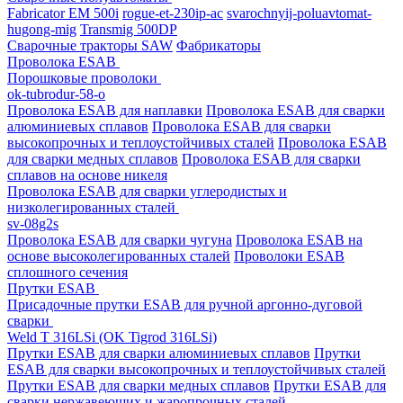
Fabricator EM 500i
rogue-et-230ip-ac
svarochnyij-poluavtomat-
hugong-mig
Transmig 500DP
Сварочные тракторы SAW
Фабрикаторы
Проволока ESAB
Порошковые проволоки
ok-tubrodur-58-o
Проволока ESAB для наплавки
Проволока ESAB для сварки
алюминиевых сплавов
Проволока ESAB для сварки
высокопрочных и теплоустойчивых сталей
Проволока ESAB
для сварки медных сплавов
Проволока ESAB для сварки
сплавов на основе никеля
Проволока ESAB для сварки углеродистых и
низколегированных сталей
sv-08g2s
Проволока ESAB для сварки чугуна
Проволока ESAB на
основе высоколегированных сталей
Проволоки ESAB
сплошного сечения
Прутки ESAB
Присадочные прутки ESAB для ручной аргонно-дуговой
сварки
Weld T 316LSi (OK Tigrod 316LSi)
Прутки ESAB для сварки алюминиевых сплавов
Прутки
ESAB для сварки высокопрочных и теплоустойчивых сталей
Прутки ESAB для сварки медных сплавов
Прутки ESAB для
сварки нержавеющих и жаропрочных сталей