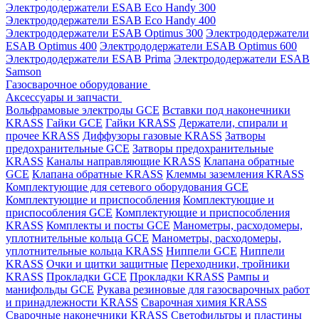
Электрододержатели ESAB Eco Handy 300
Электрододержатели ESAB Eco Handy 400
Электрододержатели ESAB Optimus 300
Электрододержатели
ESAB Optimus 400
Электрододержатели ESAB Optimus 600
Электрододержатели ESAB Prima
Электрододержатели ESAB
Samson
Газосварочное оборудование
Аксессуары и запчасти
Вольфрамовые электроды GCE
Вставки под наконечники
KRASS
Гайки GCE
Гайки KRASS
Держатели, спирали и
прочее KRASS
Диффузоры газовые KRASS
Затворы
предохранительные GCE
Затворы предохранительные
KRASS
Каналы направляющие KRASS
Клапана обратные
GCE
Клапана обратные KRASS
Клеммы заземления KRASS
Комплектующие для сетевого оборудования GCE
Комплектующие и приспособления
Комплектующие и
приспособления GCE
Комплектующие и приспособления
KRASS
Комплекты и посты GCE
Манометры, расходомеры,
уплотнительные кольца GCE
Манометры, расходомеры,
уплотнительные кольца KRASS
Ниппели GCE
Ниппели
KRASS
Очки и щитки защитные
Переходники, тройники
KRASS
Прокладки GCE
Прокладки KRASS
Рампы и
манифольды GCE
Рукава резиновые для газосварочных работ
и принадлежности KRASS
Сварочная химия KRASS
Сварочные наконечники KRASS
Светофильтры и пластины