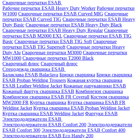
Сварочные перчатки ESAB
Рабочие перчатки ESAB Heavy Duty Worker
Рабочие перчатки
W1000
Сварочные перчатки ESAB Curved MIG
Сварочные
перчатки ESAB Curved TIG
Сварочные перчатки ESAB Heavy
Duty Basic
Сварочные перчатки ESAB Heavy Duty Black
Сварочные перчатки ESAB Heavy Duty Regular
Сварочные
перчатки ESAB M2000 EXL
Сварочные перчатки ESAB TIG
Basic
Сварочные перчатки ESAB TIG Soft
Сварочные
перчатки ESAB TIG Supersoft
Сварочные перчатки Heavy
Duty Alu
Сварочные перчатки M3000
Сварочные перчатки
MW1000
Сварочные перчатки T2000 Black
Сварочный флюс
Сварочный флюс
Спецодежда сварщика ESAB
Балаклава ESAB Balaclava
Брюки сварщика
Брюки сварщика
ESAB Proban Welding Trousers
Кожаная куртка сварщика
ESAB Leather Welding Jacket
Кожаные нарукавники ESAB
Кожаный фартук сварщика ESAB
Комбинезон сварщика
Комбинезон сварщика ESAB FR Coverall
Костюм сварщика
MW2000 FR
Куртка сварщика
Куртка сварщика ESAB FR
Welding Jacket
Куртка сварщика ESAB Proban Welding Jacket
Куртка сварщика ESAB Welding Jacket
Фартуки ESAB
Электрододержатели ESAB
Электрододержатели ESAB Confort 200
Электрододержатели
ESAB Confort 300
Электрододержатели ESAB Confort 400
Электрододержатели ESAB Eco Handy 200