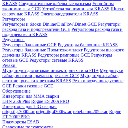
KRASS
Соединительные кабельные разъемы
Устройства
экономии газа GCE
Устройства экономии газа KRASS
Щитки
сварочные KRASS
Электрододержатели KRASS
Регуляторы
Регуляторы и блоки Dinline\DinFlow\Dinset GCE
Регуляторы
расхода газа и подогреватели GCE
Регуляторы расхода газа и
подогреватели KRASS
Редукторы
Редукторы баллонные GCE
Редукторы баллонные KRASS
Редукторы баллонные Промтехкомплект
Редукторы высокого
давления KRASS
Редукторы рамповые GCE
Редукторы
сетевые GCE
Редукторы сетевые KRASS
Резаки
Мундштуки для резаков инжекторных типа FIT+
Мундштуки,
гайки, вентили, рычаги к резакам GCE
Мундштуки, гайки,
вентили, рычаги к резакам KRASS
Резаки воздушно-дуговые
GCE
Резаки газовые GCE
Оборудование
Инверторы для MMA сварки
LHN 250i Plus
Rogue ES 200i PRO
Инверторы для TIG сварки
origo-tig-3000i-ac
origo-tig-4300iw-ac
rebel-emp-205ic-ac
Rogue
ET 200iP PRO
Плазморезы ESAB
Сварочные полуавтоматы