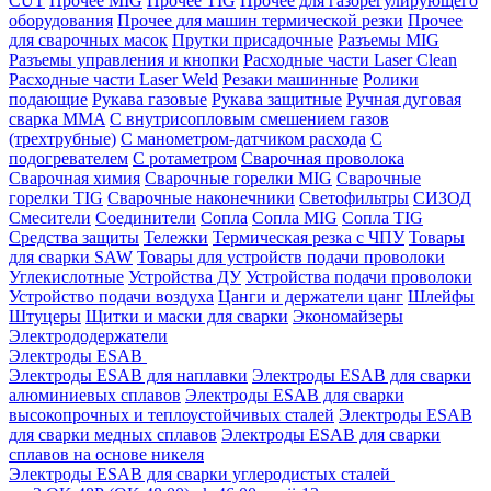
CUT
Прочее MIG
Прочее TIG
Прочее для газорегулирующего
оборудования
Прочее для машин термической резки
Прочее
для сварочных масок
Прутки присадочные
Разъемы MIG
Разъемы управления и кнопки
Расходные части Laser Clean
Расходные части Laser Weld
Резаки машинные
Ролики
подающие
Рукава газовые
Рукава защитные
Ручная дуговая
сварка MMA
С внутрисопловым смешением газов
(трехтрубные)
С манометром-датчиком расхода
С
подогревателем
С ротаметром
Сварочная проволока
Сварочная химия
Сварочные горелки MIG
Сварочные
горелки TIG
Сварочные наконечники
Светофильтры
СИЗОД
Смесители
Соединители
Сопла
Сопла MIG
Сопла TIG
Средства защиты
Тележки
Термическая резка с ЧПУ
Товары
для сварки SAW
Товары для устройств подачи проволоки
Углекислотные
Устройства ДУ
Устройства подачи проволоки
Устройство подачи воздуха
Цанги и держатели цанг
Шлейфы
Штуцеры
Щитки и маски для сварки
Экономайзеры
Электрододержатели
Электроды ESAB
Электроды ESAB для наплавки
Электроды ESAB для сварки
алюминиевых сплавов
Электроды ESAB для сварки
высокопрочных и теплоустойчивых сталей
Электроды ESAB
для сварки медных сплавов
Электроды ESAB для сварки
сплавов на основе никеля
Электроды ESAB для сварки углеродистых сталей