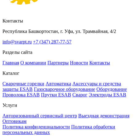
Контакты
Республика Башкортостан, г. Уфа, ул. Трамвайная, 4/2
info@svarpt.ru
+7 (347) 287-77-57
Разделы сайта
Главная
О компании
Партнеры
Новости
Контакты
Каталог
Cварочные горелки
Автоматика
Аксессуары и средства
защиты ESAB
Газосварочное оборудование
Оборудование
Проволока ESAB
Прутки ESAB
Сварог
Электроды ESAB
Услуги
Авторизованный сервисный центр
Выездная демонстрация
Оптовикам
Политика конфиденциальности
Политика обработки
персональных данных