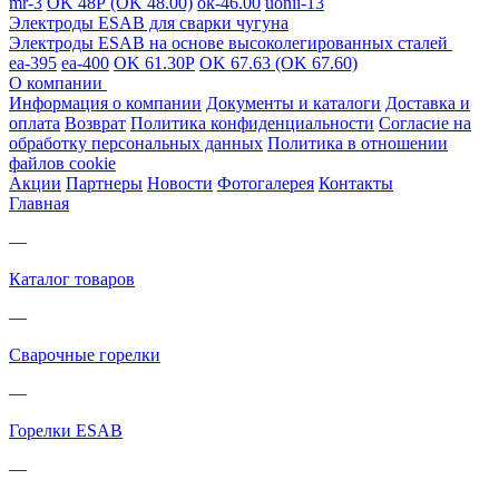
mr-3
OK 48Р (OK 48.00)
ok-46.00
uonii-13
Электроды ESAB для сварки чугуна
Электроды ESAB на основе высоколегированных сталей
ea-395
ea-400
OK 61.30Р
OK 67.63 (OK 67.60)
О компании
Информация о компании
Документы и каталоги
Доставка и
оплата
Возврат
Политика конфиденциальности
Согласие на
обработку персональных данных
Политика в отношении
файлов cookie
Акции
Партнеры
Новости
Фотогалерея
Контакты
Главная
—
Каталог товаров
—
Cварочные горелки
—
Горелки ESAB
—