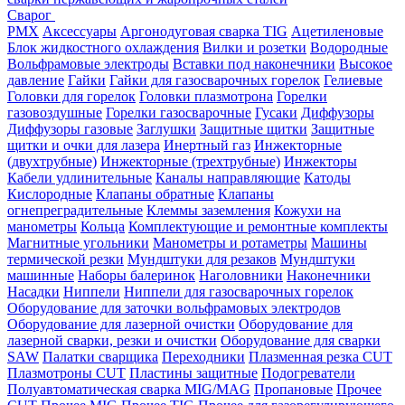
Сварог
PMX
Аксессуары
Аргонодуговая сварка TIG
Ацетиленовые
Блок жидкостного охлаждения
Вилки и розетки
Водородные
Вольфрамовые электроды
Вставки под наконечники
Высокое
давление
Гайки
Гайки для газосварочных горелок
Гелиевые
Головки для горелок
Головки плазмотрона
Горелки
газовоздушные
Горелки газосварочные
Гусаки
Диффузоры
Диффузоры газовые
Заглушки
Защитные щитки
Защитные
щитки и очки для лазера
Инертный газ
Инжекторные
(двухтрубные)
Инжекторные (трехтрубные)
Инжекторы
Кабели удлинительные
Каналы направляющие
Катоды
Кислородные
Клапаны обратные
Клапаны
огнепреградительные
Клеммы заземления
Кожухи на
манометры
Кольца
Комплектующие и ремонтные комплекты
Магнитные угольники
Манометры и ротаметры
Машины
термической резки
Мундштуки для резаков
Мундштуки
машинные
Наборы балеринок
Наголовники
Наконечники
Насадки
Ниппели
Ниппели для газосварочных горелок
Оборудование для заточки вольфрамовых электродов
Оборудование для лазерной очистки
Оборудование для
лазерной сварки, резки и очистки
Оборудование для сварки
SAW
Палатки сварщика
Переходники
Плазменная резка CUT
Плазмотроны CUT
Пластины защитные
Подогреватели
Полуавтоматическая сварка MIG/MAG
Пропановые
Прочее