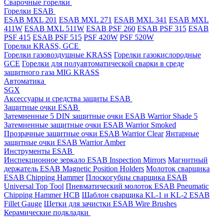
Cварочные горелки
Горелки ESAB
ESAB MXL 201
ESAB MXL 271
ESAB MXL 341
ESAB MXL
411W
ESAB MXL 511W
ESAB PSF 260
ESAB PSF 315
ESAB
PSF 415
ESAB PSF 515
PSF 420W
PSF 520W
Горелки KRASS, GCE
Горелки газовоздушные KRASS
Горелки газокислородные
GCE
Горелки для полуавтоматической сварки в среде
защитного газа MIG KRASS
Автоматика
SGX
Аксессуары и средства защиты ESAB
Защитные очки ESAB
Затемненные 5 DIN защитные очки ESAB Warrior Shade 5
Затемненные защитные очки ESAB Warrior Smoked
Прозрачные защитные очки ESAB Warrior Clear
Янтарные
защитные очки ESAB Warrior Amber
Инструменты ESAB
Инспекционное зеркало ESAB Inspection Mirrors
Магнитный
держатель ESAB Magnetic Position Holders
Молоток сварщика
ESAB Chipping Hammer
Плоскогубцы сварщика ESAB
Universal Top Tool
Пневматический молоток ESAB Pneumatic
Chipping Hammer HCB
Шаблон сварщика KL-1 и KL-2 ESAB
Fillet Gauge
Щетки для зачистки ESAB Wire Brushes
Керамические подкладки