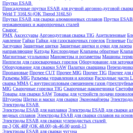
Прутки ESAB
Присадочные прутки ESAB для ручной аргонно-дуговой свар
Weld T 316LSi (OK Tigrod 316LSi)
Прутки ESAB для сварки алюминиевых сплавов
Прутки ESAB 
нержавеющих и жаропрочных сталей
Сварог
PMX
Аксессуары
Аргонодуговая сварка TIG
Ацетиленовые
Бл
давление
Гайки
Гайки для газосварочных горелок
Гелиевые
Го
Заглушки
Защитные щитки
Защитные щитки и очки для лазера
направляющие
Катоды
Кислородные
Клапаны обратные
Клапа
Магнитные угольники
Манометры и ротаметры
Машины терми
Ниппели для газосварочных горелок
Оборудование для заточк
Оборудование для сварки SAW
Палатки сварщика
Переходник
Пропановые
Прочее CUT
Прочее MIG
Прочее TIG
Прочее для
Разъемы MIG
Разъемы управления и кнопки
Расходные части L
сварка MMA
С внутрисопловым смешением газов (трехтрубны
MIG
Сварочные горелки TIG
Сварочные наконечники
Светофи
Товары для сварки SAW
Товары для устройств подачи проволо
Штуцеры
Щитки и маски для сварки
Экономайзеры
Электродо
Электроды ESAB
Электроды ESAB для наплавки
Электроды ESAB для сварки а
медных сплавов
Электроды ESAB для сварки сплавов на основ
Электроды ESAB для сварки углеродистых сталей
mr-3
OK 48Р (OK 48.00)
ok-46.00
uonii-13
Электроды ESAB для сварки чугуна