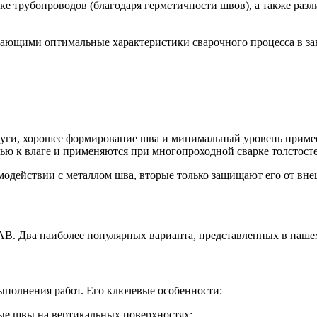
ке трубопроводов (благодаря герметичности швов), а также раз
ающими оптимальные характеристики сварочного процесса в зав
дуги, хорошее формирование шва и минимальный уровень приме
ью к влаге и применяются при многопроходной сварке толстост
одействии с металлом шва, вторые только защищают его от вне
AB. Два наиболее популярных варианта, представленных в наше
ыполнения работ. Его ключевые особенности:
ые швы на вертикальных поверхностях;