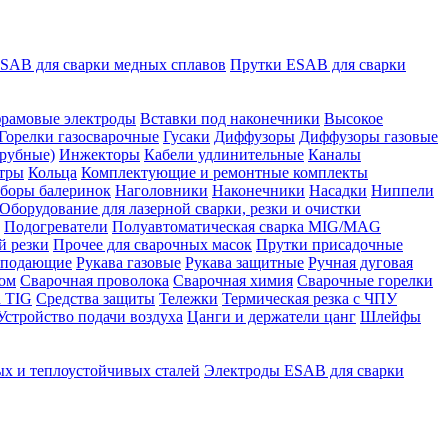
SAB для сварки медных сплавов
Прутки ESAB для сварки
рамовые электроды
Вставки под наконечники
Высокое
Горелки газосварочные
Гусаки
Диффузоры
Диффузоры газовые
рубные)
Инжекторы
Кабели удлинительные
Каналы
тры
Кольца
Комплектующие и ремонтные комплекты
боры балеринок
Наголовники
Наконечники
Насадки
Ниппели
Оборудование для лазерной сварки, резки и очистки
Подогреватели
Полуавтоматическая сварка MIG/MAG
й резки
Прочее для сварочных масок
Прутки присадочные
 подающие
Рукава газовые
Рукава защитные
Ручная дуговая
ром
Сварочная проволока
Сварочная химия
Сварочные горелки
 TIG
Средства защиты
Тележки
Термическая резка с ЧПУ
Устройство подачи воздуха
Цанги и держатели цанг
Шлейфы
х и теплоустойчивых сталей
Электроды ESAB для сварки