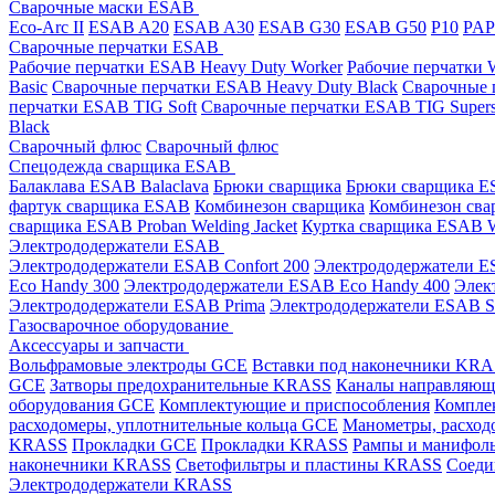
Сварочные маски ESAB
Eco-Arc II
ESAB A20
ESAB A30
ESAB G30
ESAB G50
P10
PA
Сварочные перчатки ESAB
Рабочие перчатки ESAB Heavy Duty Worker
Рабочие перчатки
Basic
Сварочные перчатки ESAB Heavy Duty Black
Сварочные 
перчатки ESAB TIG Soft
Сварочные перчатки ESAB TIG Supers
Black
Сварочный флюс
Сварочный флюс
Спецодежда сварщика ESAB
Балаклава ESAB Balaclava
Брюки сварщика
Брюки сварщика ES
фартук сварщика ESAB
Комбинезон сварщика
Комбинезон сва
сварщика ESAB Proban Welding Jacket
Куртка сварщика ESAB We
Электрододержатели ESAB
Электрододержатели ESAB Confort 200
Электрододержатели ES
Eco Handy 300
Электрододержатели ESAB Eco Handy 400
Элек
Электрододержатели ESAB Prima
Электрододержатели ESAB 
Газосварочное оборудование
Аксессуары и запчасти
Вольфрамовые электроды GCE
Вставки под наконечники KR
GCE
Затворы предохранительные KRASS
Каналы направляю
оборудования GCE
Комплектующие и приспособления
Компле
расходомеры, уплотнительные кольца GCE
Манометры, расход
KRASS
Прокладки GCE
Прокладки KRASS
Рампы и манифол
наконечники KRASS
Светофильтры и пластины KRASS
Соеди
Электрододержатели KRASS