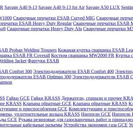
PR
Savage A40 9-13
Savage A40 9-13 for Air
Savage A50 LUX
Senti
 W1000
Сварочные перчатки ESAB Curved MIG
Сварочные перча
перчатки ESAB Heavy Duty Regular
Сварочные перчатки ESAB 
oft
Сварочные перчатки Heavy Duty Alu
Сварочные перчатки M
AB Proban Welding Trousers
Кожаная куртка сварщика ESAB Leath
рщика ESAB FR Coverall
Костюм сварщика MW2000 FR
Куртка 
lding Jacket
Фартуки ESAB
AB Confort 300
Электрододержатели ESAB Confort 400
Электро
трододержатели ESAB Optimus 300
Электрододержатели ESAB O
Samson
ASS
Гайки GCE
Гайки KRASS
Держатели, спирали и прочее KR
щие KRASS
Клапана обратные GCE
Клапана обратные KRASS
К
ктующие и приспособления GCE
Комплектующие и приспособ
омеры, уплотнительные кольца KRASS
Ниппели GCE
Ниппели
ьды GCE
Рукава резиновые для газосварочных работ и принад
нительные кабельные разъемы
Устройства экономии газа GCE
У