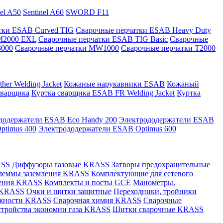
nel A50
Sentinel A60
SWORD F11
тки ESAB Curved TIG
Сварочные перчатки ESAB Heavy Duty
M2000 EXL
Сварочные перчатки ESAB TIG Basic
Сварочные
3000
Сварочные перчатки MW1000
Сварочные перчатки T2000
er Welding Jacket
Кожаные нарукавники ESAB
Кожаный
сварщика
Куртка сварщика ESAB FR Welding Jacket
Куртка
додержатели ESAB Eco Handy 200
Электрододержатели ESAB
ptimus 400
Электрододержатели ESAB Optimus 600
ASS
Диффузоры газовые KRASS
Затворы предохранительные
леммы заземления KRASS
Комплектующие для сетевого
ления KRASS
Комплекты и посты GCE
Манометры,
 KRASS
Очки и щитки защитные
Переходники, тройники
лежности KRASS
Сварочная химия KRASS
Сварочные
стройства экономии газа KRASS
Щитки сварочные KRASS