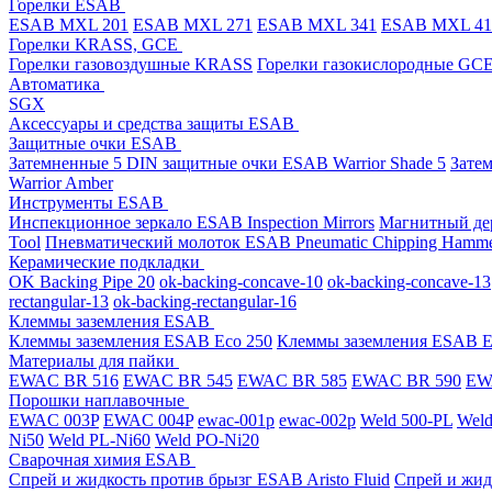
Горелки ESAB
ESAB MXL 201
ESAB MXL 271
ESAB MXL 341
ESAB MXL 4
Горелки KRASS, GCE
Горелки газовоздушные KRASS
Горелки газокислородные GC
Автоматика
SGX
Аксессуары и средства защиты ESAB
Защитные очки ESAB
Затемненные 5 DIN защитные очки ESAB Warrior Shade 5
Зате
Warrior Amber
Инструменты ESAB
Инспекционное зеркало ESAB Inspection Mirrors
Магнитный дер
Tool
Пневматический молоток ESAB Pneumatic Chipping Hamm
Керамические подкладки
OK Backing Pipe 20
ok-backing-concave-10
ok-backing-concave-13
rectangular-13
ok-backing-rectangular-16
Клеммы заземления ESAB
Клеммы заземления ESAB Eco 250
Клеммы заземления ESAB E
Материалы для пайки
EWAC BR 516
EWAC BR 545
EWAC BR 585
EWAC BR 590
EWA
Порошки наплавочные
EWAC 003P
EWAC 004P
ewac-001p
ewac-002p
Weld 500-PL
Weld
Ni50
Weld PL-Ni60
Weld PO-Ni20
Сварочная химия ESAB
Спрей и жидкость против брызг ESAB Aristo Fluid
Спрей и жид