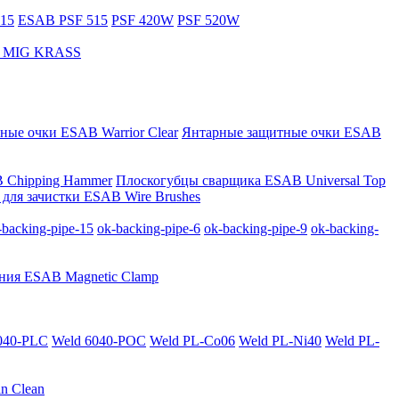
15
ESAB PSF 515
PSF 420W
PSF 520W
за MIG KRASS
ные очки ESAB Warrior Clear
Янтарные защитные очки ESAB
 Chipping Hammer
Плоскогубцы сварщика ESAB Universal Top
для зачистки ESAB Wire Brushes
-backing-pipe-15
ok-backing-pipe-6
ok-backing-pipe-9
ok-backing-
ния ESAB Magnetic Clamp
040-PLС
Weld 6040-POC
Weld PL-Co06
Weld PL-Ni40
Weld PL-
n Clean