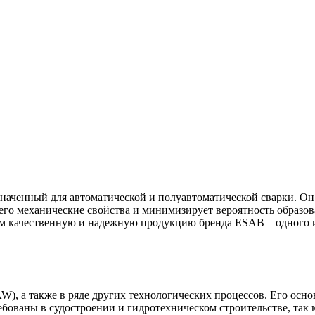
аченный для автоматической и полуавтоматической сварки. Он 
его механические свойства и минимизирует вероятность образо
 качественную и надежную продукцию бренда ESAB – одного и
W), а также в ряде других технологических процессов. Его осн
ебованы в судостроении и гидротехническом строительстве, так