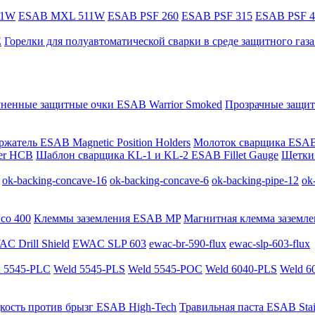
11W
ESAB MXL 511W
ESAB PSF 260
ESAB PSF 315
ESAB PSF 4
E
Горелки для полуавтоматической сварки в среде защитного га
мненные защитные очки ESAB Warrior Smoked
Прозрачные защит
жатель ESAB Magnetic Position Holders
Молоток сварщика ESAB
er HCB
Шаблон сварщика KL-1 и KL-2 ESAB Fillet Gauge
Щетки 
ok-backing-concave-16
ok-backing-concave-6
ok-backing-pipe-12
ok
co 400
Клеммы заземления ESAB MP
Магнитная клемма заземле
C Drill Shield
EWAC SLP 603
ewac-br-590-flux
ewac-slp-603-flux
 5545-PLC
Weld 5545-PLS
Weld 5545-POC
Weld 6040-PLS
Weld 6
кость против брызг ESAB High-Tech
Травильная паста ESAB Stai