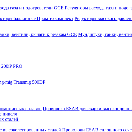
хода газа и подогреватели GCE
Регуляторы расхода газа и подо
укторы баллонные Промтехкомплект
Редукторы высокого давле
айки, вентили, рычаги к резакам GCE
Мундштуки, гайки, венти
 200iP PRO
ng-mig
Transmig 500DP
люминиевых сплавов
Проволока ESAB для сварки высокопрочны
е никеля
ых сталей
е высоколегированных сталей
Проволоки ESAB сплошного сече