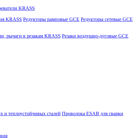
греватели KRASS
ния KRASS
Редукторы рамповые GCE
Редукторы сетевые GCE
ли, рычаги к резакам KRASS
Резаки воздушно-дуговые GCE
х и теплоустойчивых сталей
Проволока ESAB для сварки
ния