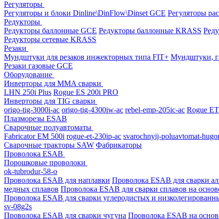
Регуляторы
Регуляторы и блоки Dinline\DinFlow\Dinset GCE
Регуляторы рас
Редукторы
Редукторы баллонные GCE
Редукторы баллонные KRASS
Ред
Редукторы сетевые KRASS
Резаки
Мундштуки для резаков инжекторных типа FIT+
Мундштуки, г
Резаки газовые GCE
Оборудование
Инверторы для MMA сварки
LHN 250i Plus
Rogue ES 200i PRO
Инверторы для TIG сварки
origo-tig-3000i-ac
origo-tig-4300iw-ac
rebel-emp-205ic-ac
Rogue ET
Плазморезы ESAB
Сварочные полуавтоматы
Fabricator EM 500i
rogue-et-230ip-ac
svarochnyij-poluavtomat-hugo
Сварочные тракторы SAW
Фабрикаторы
Проволока ESAB
Порошковые проволоки
ok-tubrodur-58-o
Проволока ESAB для наплавки
Проволока ESAB для сварки а
медных сплавов
Проволока ESAB для сварки сплавов на основ
Проволока ESAB для сварки углеродистых и низколегированн
sv-08g2s
Проволока ESAB для сварки чугуна
Проволока ESAB на основ