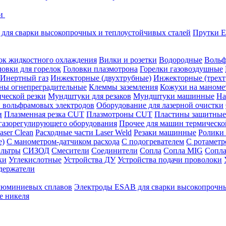
ки
для сварки высокопрочных и теплоустойчивых сталей
Прутки E
ок жидкостного охлаждения
Вилки и розетки
Водородные
Вольф
ловки для горелок
Головки плазмотрона
Горелки газовоздушные
Инертный газ
Инжекторные (двухтрубные)
Инжекторные (трехт
ны огнепреградительные
Клеммы заземления
Кожухи на маноме
ческой резки
Мундштуки для резаков
Мундштуки машинные
На
и вольфрамовых электродов
Оборудование для лазерной очистки
и
Плазменная резка CUT
Плазмотроны CUT
Пластины защитные
 газорегулирующего оборудования
Прочее для машин термическо
aser Clean
Расходные части Laser Weld
Резаки машинные
Ролики
е)
С манометром-датчиком расхода
С подогревателем
С ротамет
льтры
СИЗОД
Смесители
Соединители
Сопла
Сопла MIG
Сопла
ки
Углекислотные
Устройства ДУ
Устройства подачи проволоки
держатели
люминиевых сплавов
Электроды ESAB для сварки высокопрочны
е никеля