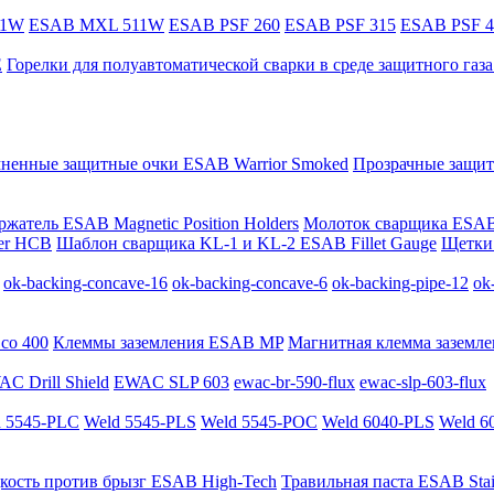
11W
ESAB MXL 511W
ESAB PSF 260
ESAB PSF 315
ESAB PSF 4
E
Горелки для полуавтоматической сварки в среде защитного га
мненные защитные очки ESAB Warrior Smoked
Прозрачные защит
жатель ESAB Magnetic Position Holders
Молоток сварщика ESAB
er HCB
Шаблон сварщика KL-1 и KL-2 ESAB Fillet Gauge
Щетки 
ok-backing-concave-16
ok-backing-concave-6
ok-backing-pipe-12
ok
co 400
Клеммы заземления ESAB MP
Магнитная клемма заземле
C Drill Shield
EWAC SLP 603
ewac-br-590-flux
ewac-slp-603-flux
 5545-PLC
Weld 5545-PLS
Weld 5545-POC
Weld 6040-PLS
Weld 6
кость против брызг ESAB High-Tech
Травильная паста ESAB Stai