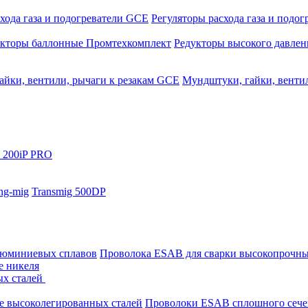
хода газа и подогреватели GCE
Регуляторы расхода газа и подо
укторы баллонные Промтехкомплект
Редукторы высокого давле
айки, вентили, рычаги к резакам GCE
Мундштуки, гайки, венти
 200iP PRO
ng-mig
Transmig 500DP
люминиевых сплавов
Проволока ESAB для сварки высокопрочны
е никеля
ых сталей
е высоколегированных сталей
Проволоки ESAB сплошного сече