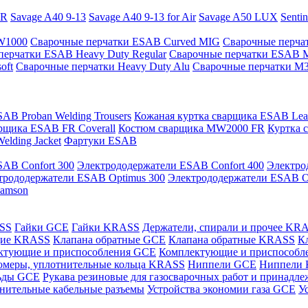
PR
Savage A40 9-13
Savage A40 9-13 for Air
Savage A50 LUX
Senti
 W1000
Сварочные перчатки ESAB Curved MIG
Сварочные перча
перчатки ESAB Heavy Duty Regular
Сварочные перчатки ESAB 
oft
Сварочные перчатки Heavy Duty Alu
Сварочные перчатки M
AB Proban Welding Trousers
Кожаная куртка сварщика ESAB Leath
рщика ESAB FR Coverall
Костюм сварщика MW2000 FR
Куртка 
lding Jacket
Фартуки ESAB
AB Confort 300
Электрододержатели ESAB Confort 400
Электро
трододержатели ESAB Optimus 300
Электрододержатели ESAB O
Samson
ASS
Гайки GCE
Гайки KRASS
Держатели, спирали и прочее KR
щие KRASS
Клапана обратные GCE
Клапана обратные KRASS
К
ктующие и приспособления GCE
Комплектующие и приспособ
омеры, уплотнительные кольца KRASS
Ниппели GCE
Ниппели
ьды GCE
Рукава резиновые для газосварочных работ и принад
нительные кабельные разъемы
Устройства экономии газа GCE
У