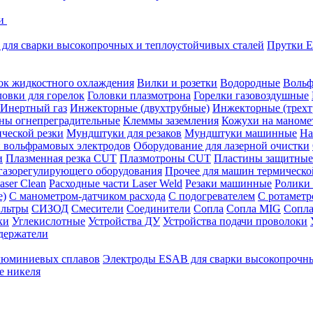
ки
для сварки высокопрочных и теплоустойчивых сталей
Прутки E
ок жидкостного охлаждения
Вилки и розетки
Водородные
Вольф
ловки для горелок
Головки плазмотрона
Горелки газовоздушные
Инертный газ
Инжекторные (двухтрубные)
Инжекторные (трехт
ны огнепреградительные
Клеммы заземления
Кожухи на маноме
ческой резки
Мундштуки для резаков
Мундштуки машинные
На
и вольфрамовых электродов
Оборудование для лазерной очистки
и
Плазменная резка CUT
Плазмотроны CUT
Пластины защитные
 газорегулирующего оборудования
Прочее для машин термическо
aser Clean
Расходные части Laser Weld
Резаки машинные
Ролики
е)
С манометром-датчиком расхода
С подогревателем
С ротамет
льтры
СИЗОД
Смесители
Соединители
Сопла
Сопла MIG
Сопла
ки
Углекислотные
Устройства ДУ
Устройства подачи проволоки
держатели
люминиевых сплавов
Электроды ESAB для сварки высокопрочны
е никеля