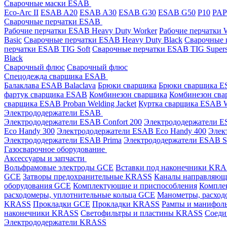
Сварочные маски ESAB
Eco-Arc II
ESAB A20
ESAB A30
ESAB G30
ESAB G50
P10
PA
Сварочные перчатки ESAB
Рабочие перчатки ESAB Heavy Duty Worker
Рабочие перчатки
Basic
Сварочные перчатки ESAB Heavy Duty Black
Сварочные 
перчатки ESAB TIG Soft
Сварочные перчатки ESAB TIG Supers
Black
Сварочный флюс
Сварочный флюс
Спецодежда сварщика ESAB
Балаклава ESAB Balaclava
Брюки сварщика
Брюки сварщика ES
фартук сварщика ESAB
Комбинезон сварщика
Комбинезон сва
сварщика ESAB Proban Welding Jacket
Куртка сварщика ESAB We
Электрододержатели ESAB
Электрододержатели ESAB Confort 200
Электрододержатели ES
Eco Handy 300
Электрододержатели ESAB Eco Handy 400
Элек
Электрододержатели ESAB Prima
Электрододержатели ESAB 
Газосварочное оборудование
Аксессуары и запчасти
Вольфрамовые электроды GCE
Вставки под наконечники KR
GCE
Затворы предохранительные KRASS
Каналы направляю
оборудования GCE
Комплектующие и приспособления
Компле
расходомеры, уплотнительные кольца GCE
Манометры, расход
KRASS
Прокладки GCE
Прокладки KRASS
Рампы и манифол
наконечники KRASS
Светофильтры и пластины KRASS
Соеди
Электрододержатели KRASS