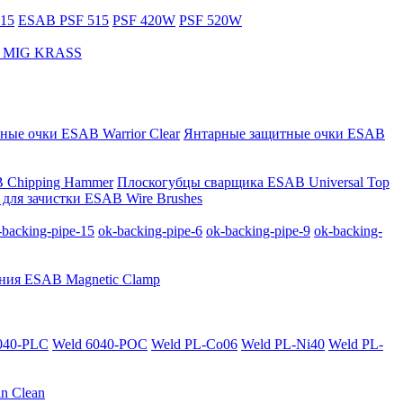
15
ESAB PSF 515
PSF 420W
PSF 520W
за MIG KRASS
ные очки ESAB Warrior Clear
Янтарные защитные очки ESAB
 Chipping Hammer
Плоскогубцы сварщика ESAB Universal Top
для зачистки ESAB Wire Brushes
-backing-pipe-15
ok-backing-pipe-6
ok-backing-pipe-9
ok-backing-
ния ESAB Magnetic Clamp
040-PLС
Weld 6040-POC
Weld PL-Co06
Weld PL-Ni40
Weld PL-
n Clean