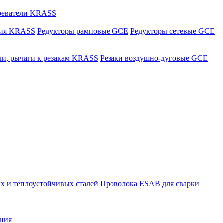
греватели KRASS
ния KRASS
Редукторы рамповые GCE
Редукторы сетевые GCE
ли, рычаги к резакам KRASS
Резаки воздушно-дуговые GCE
х и теплоустойчивых сталей
Проволока ESAB для сварки
ния