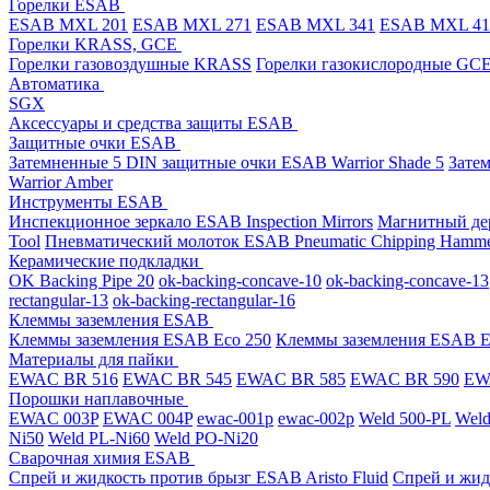
Горелки ESAB
ESAB MXL 201
ESAB MXL 271
ESAB MXL 341
ESAB MXL 4
Горелки KRASS, GCE
Горелки газовоздушные KRASS
Горелки газокислородные GC
Автоматика
SGX
Аксессуары и средства защиты ESAB
Защитные очки ESAB
Затемненные 5 DIN защитные очки ESAB Warrior Shade 5
Зате
Warrior Amber
Инструменты ESAB
Инспекционное зеркало ESAB Inspection Mirrors
Магнитный дер
Tool
Пневматический молоток ESAB Pneumatic Chipping Hamm
Керамические подкладки
OK Backing Pipe 20
ok-backing-concave-10
ok-backing-concave-13
rectangular-13
ok-backing-rectangular-16
Клеммы заземления ESAB
Клеммы заземления ESAB Eco 250
Клеммы заземления ESAB E
Материалы для пайки
EWAC BR 516
EWAC BR 545
EWAC BR 585
EWAC BR 590
EWA
Порошки наплавочные
EWAC 003P
EWAC 004P
ewac-001p
ewac-002p
Weld 500-PL
Weld
Ni50
Weld PL-Ni60
Weld PO-Ni20
Сварочная химия ESAB
Спрей и жидкость против брызг ESAB Aristo Fluid
Спрей и жид