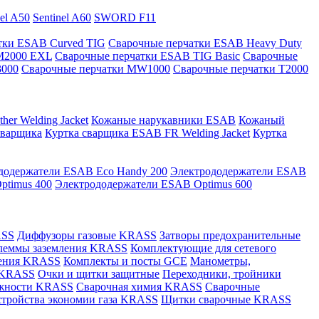
nel A50
Sentinel A60
SWORD F11
тки ESAB Curved TIG
Сварочные перчатки ESAB Heavy Duty
M2000 EXL
Сварочные перчатки ESAB TIG Basic
Сварочные
3000
Сварочные перчатки MW1000
Сварочные перчатки T2000
er Welding Jacket
Кожаные нарукавники ESAB
Кожаный
сварщика
Куртка сварщика ESAB FR Welding Jacket
Куртка
додержатели ESAB Eco Handy 200
Электрододержатели ESAB
ptimus 400
Электрододержатели ESAB Optimus 600
ASS
Диффузоры газовые KRASS
Затворы предохранительные
леммы заземления KRASS
Комплектующие для сетевого
ления KRASS
Комплекты и посты GCE
Манометры,
 KRASS
Очки и щитки защитные
Переходники, тройники
лежности KRASS
Сварочная химия KRASS
Сварочные
стройства экономии газа KRASS
Щитки сварочные KRASS