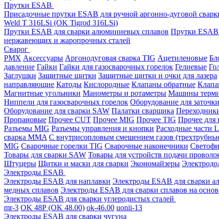
Прутки ESAB
Присадочные прутки ESAB для ручной аргонно-дуговой свар
Weld T 316LSi (OK Tigrod 316LSi)
Прутки ESAB для сварки алюминиевых сплавов
Прутки ESAB 
нержавеющих и жаропрочных сталей
Сварог
PMX
Аксессуары
Аргонодуговая сварка TIG
Ацетиленовые
Бл
давление
Гайки
Гайки для газосварочных горелок
Гелиевые
Го
Заглушки
Защитные щитки
Защитные щитки и очки для лазера
направляющие
Катоды
Кислородные
Клапаны обратные
Клапа
Магнитные угольники
Манометры и ротаметры
Машины терми
Ниппели для газосварочных горелок
Оборудование для заточк
Оборудование для сварки SAW
Палатки сварщика
Переходник
Пропановые
Прочее CUT
Прочее MIG
Прочее TIG
Прочее для
Разъемы MIG
Разъемы управления и кнопки
Расходные части L
сварка MMA
С внутрисопловым смешением газов (трехтрубны
MIG
Сварочные горелки TIG
Сварочные наконечники
Светофи
Товары для сварки SAW
Товары для устройств подачи проволо
Штуцеры
Щитки и маски для сварки
Экономайзеры
Электродо
Электроды ESAB
Электроды ESAB для наплавки
Электроды ESAB для сварки а
медных сплавов
Электроды ESAB для сварки сплавов на основ
Электроды ESAB для сварки углеродистых сталей
mr-3
OK 48Р (OK 48.00)
ok-46.00
uonii-13
Электроды ESAB для сварки чугуна