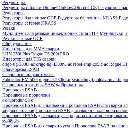
Регуляторы
Регуляторы и блоки Dinline\DinFlow\Dinset GCE
Регуляторы рас
Редукторы
Редукторы баллонные GCE
Редукторы баллонные KRASS
Ред
Редукторы сетевые KRASS
Резаки
Мундштуки для резаков инжекторных типа FIT+
Мундштуки, г
Резаки газовые GCE
Оборудование
Инверторы для MMA сварки
LHN 250i Plus
Rogue ES 200i PRO
Инверторы для TIG сварки
origo-tig-3000i-ac
origo-tig-4300iw-ac
rebel-emp-205ic-ac
Rogue ET
Плазморезы ESAB
Сварочные полуавтоматы
Fabricator EM 500i
rogue-et-230ip-ac
svarochnyij-poluavtomat-hugo
Сварочные тракторы SAW
Фабрикаторы
Проволока ESAB
Порошковые проволоки
ok-tubrodur-58-o
Проволока ESAB для наплавки
Проволока ESAB для сварки а
медных сплавов
Проволока ESAB для сварки сплавов на основ
Проволока ESAB для сварки углеродистых и низколегированн
sv-08g2s
Проволока ESAB для сварки чугуна
Проволока ESAB на основ