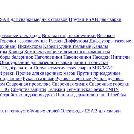
SAB для сварки медных сплавов
Прутки ESAB для сварки
рамовые электроды
Вставки под наконечники
Высокое
Горелки газосварочные
Гусаки
Диффузоры
Диффузоры газовые
рубные)
Инжекторы
Кабели удлинительные
Каналы
тры
Кольца
Комплектующие и ремонтные комплекты
боры балеринок
Наголовники
Наконечники
Насадки
Ниппели
Оборудование для лазерной сварки, резки и очистки
Подогреватели
Полуавтоматическая сварка MIG/MAG
й резки
Прочее для сварочных масок
Прутки присадочные
 подающие
Рукава газовые
Рукава защитные
Ручная дуговая
ром
Сварочная проволока
Сварочная химия
Сварочные горелки
 TIG
Средства защиты
Тележки
Термическая резка с ЧПУ
Устройство подачи воздуха
Цанги и держатели цанг
Шлейфы
х и теплоустойчивых сталей
Электроды ESAB для сварки