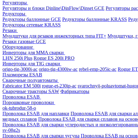
Регуляторы
Регуляторы и блоки Dinline\DinFlow\Dinset GCE
Регуляторы рас
Редукторы
Редукторы баллонные GCE
Редукторы баллонные KRASS
Ред
Редукторы сетевые KRASS
Резаки
Мундштуки для резаков инжекторных типа FIT+
Мундштуки, г
Резаки газовые GCE
Оборудование
Инверторы для MMA сварки
LHN 250i Plus
Rogue ES 200i PRO
Инверторы для TIG сварки
origo-tig-3000i-ac
origo-tig-4300iw-ac
rebel-emp-205ic-ac
Rogue ET
Плазморезы ESAB
Сварочные полуавтоматы
Fabricator EM 500i
rogue-et-230ip-ac
svarochnyij-poluavtomat-hugo
Сварочные тракторы SAW
Фабрикаторы
Проволока ESAB
Порошковые проволоки
ok-tubrodur-58-o
Проволока ESAB для наплавки
Проволока ESAB для сварки а
медных сплавов
Проволока ESAB для сварки сплавов на основ
Проволока ESAB для сварки углеродистых и низколегированн
sv-08g2s
Проволока ESAB для сварки чугуна
Проволока ESAB на основ