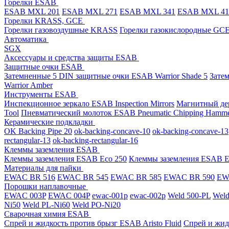
Горелки ESAB
ESAB MXL 201
ESAB MXL 271
ESAB MXL 341
ESAB MXL 4
Горелки KRASS, GCE
Горелки газовоздушные KRASS
Горелки газокислородные GC
Автоматика
SGX
Аксессуары и средства защиты ESAB
Защитные очки ESAB
Затемненные 5 DIN защитные очки ESAB Warrior Shade 5
Зате
Warrior Amber
Инструменты ESAB
Инспекционное зеркало ESAB Inspection Mirrors
Магнитный дер
Tool
Пневматический молоток ESAB Pneumatic Chipping Hamm
Керамические подкладки
OK Backing Pipe 20
ok-backing-concave-10
ok-backing-concave-13
rectangular-13
ok-backing-rectangular-16
Клеммы заземления ESAB
Клеммы заземления ESAB Eco 250
Клеммы заземления ESAB E
Материалы для пайки
EWAC BR 516
EWAC BR 545
EWAC BR 585
EWAC BR 590
EWA
Порошки наплавочные
EWAC 003P
EWAC 004P
ewac-001p
ewac-002p
Weld 500-PL
Weld
Ni50
Weld PL-Ni60
Weld PO-Ni20
Сварочная химия ESAB
Спрей и жидкость против брызг ESAB Aristo Fluid
Спрей и жид