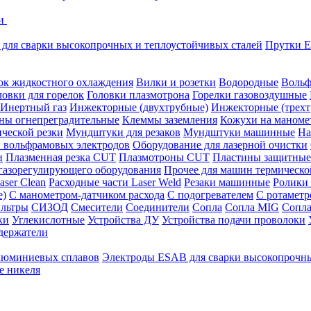
ки
для сварки высокопрочных и теплоустойчивых сталей
Прутки E
ок жидкостного охлаждения
Вилки и розетки
Водородные
Вольф
ловки для горелок
Головки плазмотрона
Горелки газовоздушные
Инертный газ
Инжекторные (двухтрубные)
Инжекторные (трехт
ны огнепреградительные
Клеммы заземления
Кожухи на маноме
ческой резки
Мундштуки для резаков
Мундштуки машинные
На
и вольфрамовых электродов
Оборудование для лазерной очистки
и
Плазменная резка CUT
Плазмотроны CUT
Пластины защитные
 газорегулирующего оборудования
Прочее для машин термическо
aser Clean
Расходные части Laser Weld
Резаки машинные
Ролики
е)
С манометром-датчиком расхода
С подогревателем
С ротамет
льтры
СИЗОД
Смесители
Соединители
Сопла
Сопла MIG
Сопла
ки
Углекислотные
Устройства ДУ
Устройства подачи проволоки
держатели
люминиевых сплавов
Электроды ESAB для сварки высокопрочны
е никеля