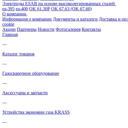
Электроды ESAB на основе высоколегированных сталей
ea-395
ea-400
OK 61.30Р
OK 67.63 (OK 67.60)
О компании
Информация о компании
Документы и каталоги
Доставка и оп
cookie
Акции
Партнеры
Новости
Фотогалерея
Контакты
Главная
—
Каталог товаров
—
Газосварочное оборудование
—
Аксессуары и запчасти
—
Устройства экономии газа KRASS
—