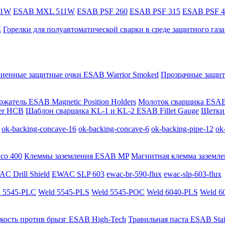
11W
ESAB MXL 511W
ESAB PSF 260
ESAB PSF 315
ESAB PSF 4
E
Горелки для полуавтоматической сварки в среде защитного га
мненные защитные очки ESAB Warrior Smoked
Прозрачные защит
жатель ESAB Magnetic Position Holders
Молоток сварщика ESAB
er HCB
Шаблон сварщика KL-1 и KL-2 ESAB Fillet Gauge
Щетки 
ok-backing-concave-16
ok-backing-concave-6
ok-backing-pipe-12
ok
co 400
Клеммы заземления ESAB MP
Магнитная клемма заземле
C Drill Shield
EWAC SLP 603
ewac-br-590-flux
ewac-slp-603-flux
 5545-PLC
Weld 5545-PLS
Weld 5545-POC
Weld 6040-PLS
Weld 6
кость против брызг ESAB High-Tech
Травильная паста ESAB Stai