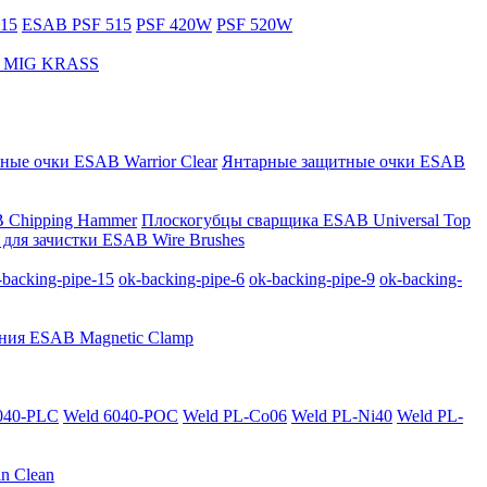
15
ESAB PSF 515
PSF 420W
PSF 520W
за MIG KRASS
ные очки ESAB Warrior Clear
Янтарные защитные очки ESAB
 Chipping Hammer
Плоскогубцы сварщика ESAB Universal Top
для зачистки ESAB Wire Brushes
-backing-pipe-15
ok-backing-pipe-6
ok-backing-pipe-9
ok-backing-
ния ESAB Magnetic Clamp
040-PLС
Weld 6040-POC
Weld PL-Co06
Weld PL-Ni40
Weld PL-
n Clean