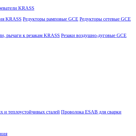
греватели KRASS
ния KRASS
Редукторы рамповые GCE
Редукторы сетевые GCE
ли, рычаги к резакам KRASS
Резаки воздушно-дуговые GCE
х и теплоустойчивых сталей
Проволока ESAB для сварки
ния