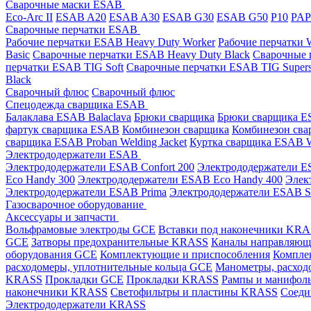
Сварочные маски ESAB
Eco-Arc II
ESAB A20
ESAB A30
ESAB G30
ESAB G50
P10
PA
Сварочные перчатки ESAB
Рабочие перчатки ESAB Heavy Duty Worker
Рабочие перчатки
Basic
Сварочные перчатки ESAB Heavy Duty Black
Сварочные 
перчатки ESAB TIG Soft
Сварочные перчатки ESAB TIG Supers
Black
Сварочный флюс
Сварочный флюс
Спецодежда сварщика ESAB
Балаклава ESAB Balaclava
Брюки сварщика
Брюки сварщика ES
фартук сварщика ESAB
Комбинезон сварщика
Комбинезон сва
сварщика ESAB Proban Welding Jacket
Куртка сварщика ESAB We
Электрододержатели ESAB
Электрододержатели ESAB Confort 200
Электрододержатели ES
Eco Handy 300
Электрододержатели ESAB Eco Handy 400
Элек
Электрододержатели ESAB Prima
Электрододержатели ESAB 
Газосварочное оборудование
Аксессуары и запчасти
Вольфрамовые электроды GCE
Вставки под наконечники KR
GCE
Затворы предохранительные KRASS
Каналы направляю
оборудования GCE
Комплектующие и приспособления
Компле
расходомеры, уплотнительные кольца GCE
Манометры, расход
KRASS
Прокладки GCE
Прокладки KRASS
Рампы и манифол
наконечники KRASS
Светофильтры и пластины KRASS
Соеди
Электрододержатели KRASS