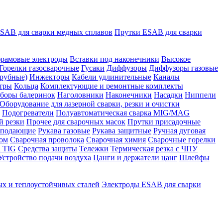
SAB для сварки медных сплавов
Прутки ESAB для сварки
рамовые электроды
Вставки под наконечники
Высокое
Горелки газосварочные
Гусаки
Диффузоры
Диффузоры газовые
рубные)
Инжекторы
Кабели удлинительные
Каналы
тры
Кольца
Комплектующие и ремонтные комплекты
боры балеринок
Наголовники
Наконечники
Насадки
Ниппели
Оборудование для лазерной сварки, резки и очистки
Подогреватели
Полуавтоматическая сварка MIG/MAG
й резки
Прочее для сварочных масок
Прутки присадочные
 подающие
Рукава газовые
Рукава защитные
Ручная дуговая
ром
Сварочная проволока
Сварочная химия
Сварочные горелки
 TIG
Средства защиты
Тележки
Термическая резка с ЧПУ
Устройство подачи воздуха
Цанги и держатели цанг
Шлейфы
х и теплоустойчивых сталей
Электроды ESAB для сварки