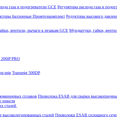
хода газа и подогреватели GCE
Регуляторы расхода газа и подо
укторы баллонные Промтехкомплект
Редукторы высокого давле
айки, вентили, рычаги к резакам GCE
Мундштуки, гайки, венти
 200iP PRO
ng-mig
Transmig 500DP
люминиевых сплавов
Проволока ESAB для сварки высокопрочны
е никеля
ых сталей
е высоколегированных сталей
Проволоки ESAB сплошного сече