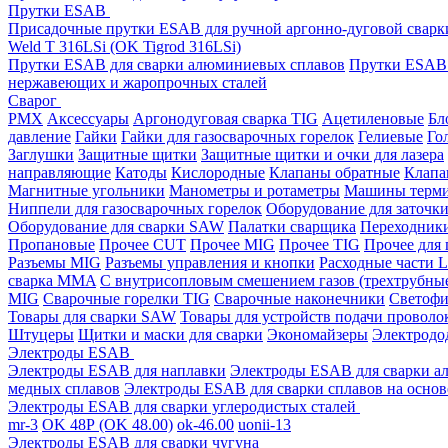
Прутки ESAB
Присадочные прутки ESAB для ручной аргонно-дуговой свар
Weld T 316LSi (OK Tigrod 316LSi)
Прутки ESAB для сварки алюминиевых сплавов
Прутки ESAB 
нержавеющих и жаропрочных сталей
Сварог
PMX
Аксессуары
Аргонодуговая сварка TIG
Ацетиленовые
Бл
давление
Гайки
Гайки для газосварочных горелок
Гелиевые
Го
Заглушки
Защитные щитки
Защитные щитки и очки для лазера
направляющие
Катоды
Кислородные
Клапаны обратные
Клапа
Магнитные угольники
Манометры и ротаметры
Машины терми
Ниппели для газосварочных горелок
Оборудование для заточк
Оборудование для сварки SAW
Палатки сварщика
Переходник
Пропановые
Прочее CUT
Прочее MIG
Прочее TIG
Прочее для
Разъемы MIG
Разъемы управления и кнопки
Расходные части L
сварка MMA
С внутрисопловым смешением газов (трехтрубны
MIG
Сварочные горелки TIG
Сварочные наконечники
Светофи
Товары для сварки SAW
Товары для устройств подачи проволо
Штуцеры
Щитки и маски для сварки
Экономайзеры
Электродо
Электроды ESAB
Электроды ESAB для наплавки
Электроды ESAB для сварки а
медных сплавов
Электроды ESAB для сварки сплавов на основ
Электроды ESAB для сварки углеродистых сталей
mr-3
OK 48Р (OK 48.00)
ok-46.00
uonii-13
Электроды ESAB для сварки чугуна