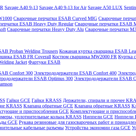
PR
Savage A40 9-13
Savage A40 9-13 for Air
Savage A50 LUX
Senti
 W1000
Сварочные перчатки ESAB Curved MIG
Сварочные перча
перчатки ESAB Heavy Duty Regular
Сварочные перчатки ESAB 
oft
Сварочные перчатки Heavy Duty Alu
Сварочные перчатки M
AB Proban Welding Trousers
Кожаная куртка сварщика ESAB Leath
рщика ESAB FR Coverall
Костюм сварщика MW2000 FR
Куртка 
lding Jacket
Фартуки ESAB
AB Confort 300
Электрододержатели ESAB Confort 400
Электро
трододержатели ESAB Optimus 300
Электрододержатели ESAB O
Samson
ASS
Гайки GCE
Гайки KRASS
Держатели, спирали и прочее KR
щие KRASS
Клапана обратные GCE
Клапана обратные KRASS
К
ктующие и приспособления GCE
Комплектующие и приспособ
омеры, уплотнительные кольца KRASS
Ниппели GCE
Ниппели
ьды GCE
Рукава резиновые для газосварочных работ и принад
нительные кабельные разъемы
Устройства экономии газа GCE
У