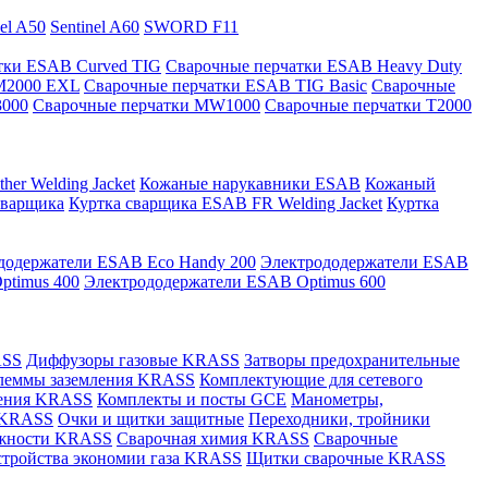
nel A50
Sentinel A60
SWORD F11
тки ESAB Curved TIG
Сварочные перчатки ESAB Heavy Duty
M2000 EXL
Сварочные перчатки ESAB TIG Basic
Сварочные
3000
Сварочные перчатки MW1000
Сварочные перчатки T2000
er Welding Jacket
Кожаные нарукавники ESAB
Кожаный
сварщика
Куртка сварщика ESAB FR Welding Jacket
Куртка
додержатели ESAB Eco Handy 200
Электрододержатели ESAB
ptimus 400
Электрододержатели ESAB Optimus 600
ASS
Диффузоры газовые KRASS
Затворы предохранительные
леммы заземления KRASS
Комплектующие для сетевого
ления KRASS
Комплекты и посты GCE
Манометры,
 KRASS
Очки и щитки защитные
Переходники, тройники
лежности KRASS
Сварочная химия KRASS
Сварочные
стройства экономии газа KRASS
Щитки сварочные KRASS