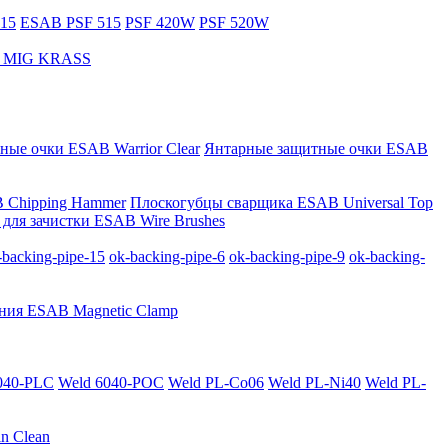
15
ESAB PSF 515
PSF 420W
PSF 520W
за MIG KRASS
ные очки ESAB Warrior Clear
Янтарные защитные очки ESAB
 Chipping Hammer
Плоскогубцы сварщика ESAB Universal Top
для зачистки ESAB Wire Brushes
-backing-pipe-15
ok-backing-pipe-6
ok-backing-pipe-9
ok-backing-
ния ESAB Magnetic Clamp
040-PLС
Weld 6040-POC
Weld PL-Co06
Weld PL-Ni40
Weld PL-
n Clean