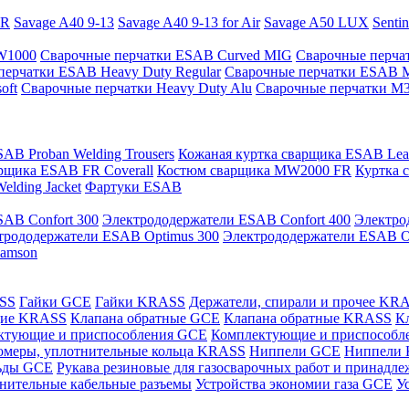
PR
Savage A40 9-13
Savage A40 9-13 for Air
Savage A50 LUX
Senti
 W1000
Сварочные перчатки ESAB Curved MIG
Сварочные перча
перчатки ESAB Heavy Duty Regular
Сварочные перчатки ESAB 
oft
Сварочные перчатки Heavy Duty Alu
Сварочные перчатки M
AB Proban Welding Trousers
Кожаная куртка сварщика ESAB Leath
рщика ESAB FR Coverall
Костюм сварщика MW2000 FR
Куртка 
lding Jacket
Фартуки ESAB
AB Confort 300
Электрододержатели ESAB Confort 400
Электро
трододержатели ESAB Optimus 300
Электрододержатели ESAB O
Samson
ASS
Гайки GCE
Гайки KRASS
Держатели, спирали и прочее KR
щие KRASS
Клапана обратные GCE
Клапана обратные KRASS
К
ктующие и приспособления GCE
Комплектующие и приспособ
омеры, уплотнительные кольца KRASS
Ниппели GCE
Ниппели
ьды GCE
Рукава резиновые для газосварочных работ и принад
нительные кабельные разъемы
Устройства экономии газа GCE
У