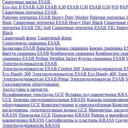
Сварочные маски ESAB
Eco-Arc II
ESAB A20
ESAB A30
ESAB G30
ESAB G50
P10
PA
Сварочные перчатки ESAB
Рабочие перчатки ESAB Heavy Duty Worker
Рабочие перчатки
Basic
Сварочные перчатки ESAB Heavy Duty Black
Сварочные 
перчатки ESAB TIG Soft
Сварочные перчатки ESAB TIG Supers
Black
Сварочный флюс
Сварочный флюс
Спецодежда сварщика ESAB
Балаклава ESAB Balaclava
Брюки сварщика
Брюки сварщика ES
фартук сварщика ESAB
Комбинезон сварщика
Комбинезон сва
сварщика ESAB Proban Welding Jacket
Куртка сварщика ESAB We
Электрододержатели ESAB
Электрододержатели ESAB Confort 200
Электрододержатели ES
Eco Handy 300
Электрододержатели ESAB Eco Handy 400
Элек
Электрододержатели ESAB Prima
Электрододержатели ESAB 
Газосварочное оборудование
Аксессуары и запчасти
Вольфрамовые электроды GCE
Вставки под наконечники KR
GCE
Затворы предохранительные KRASS
Каналы направляю
оборудования GCE
Комплектующие и приспособления
Компле
расходомеры, уплотнительные кольца GCE
Манометры, расход
KRASS
Прокладки GCE
Прокладки KRASS
Рампы и манифол
наконечники KRASS
Светофильтры и пластины KRASS
Соеди
Электрододержатели KRASS