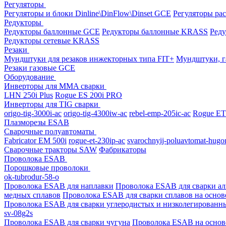
Регуляторы
Регуляторы и блоки Dinline\DinFlow\Dinset GCE
Регуляторы рас
Редукторы
Редукторы баллонные GCE
Редукторы баллонные KRASS
Ред
Редукторы сетевые KRASS
Резаки
Мундштуки для резаков инжекторных типа FIT+
Мундштуки, г
Резаки газовые GCE
Оборудование
Инверторы для MMA сварки
LHN 250i Plus
Rogue ES 200i PRO
Инверторы для TIG сварки
origo-tig-3000i-ac
origo-tig-4300iw-ac
rebel-emp-205ic-ac
Rogue ET
Плазморезы ESAB
Сварочные полуавтоматы
Fabricator EM 500i
rogue-et-230ip-ac
svarochnyij-poluavtomat-hugo
Сварочные тракторы SAW
Фабрикаторы
Проволока ESAB
Порошковые проволоки
ok-tubrodur-58-o
Проволока ESAB для наплавки
Проволока ESAB для сварки а
медных сплавов
Проволока ESAB для сварки сплавов на основ
Проволока ESAB для сварки углеродистых и низколегированн
sv-08g2s
Проволока ESAB для сварки чугуна
Проволока ESAB на основ