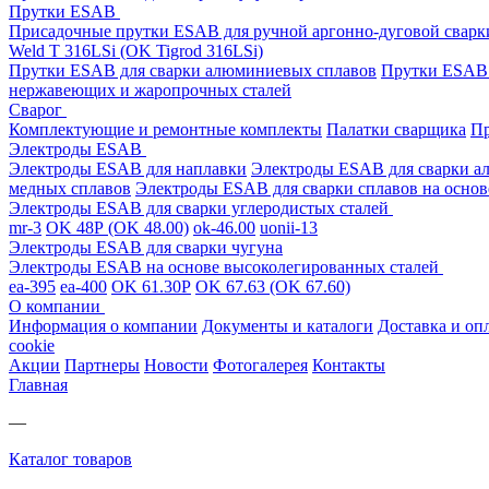
Прутки ESAB
Присадочные прутки ESAB для ручной аргонно-дуговой свар
Weld T 316LSi (OK Tigrod 316LSi)
Прутки ESAB для сварки алюминиевых сплавов
Прутки ESAB 
нержавеющих и жаропрочных сталей
Сварог
Комплектующие и ремонтные комплекты
Палатки сварщика
Пр
Электроды ESAB
Электроды ESAB для наплавки
Электроды ESAB для сварки а
медных сплавов
Электроды ESAB для сварки сплавов на основ
Электроды ESAB для сварки углеродистых сталей
mr-3
OK 48Р (OK 48.00)
ok-46.00
uonii-13
Электроды ESAB для сварки чугуна
Электроды ESAB на основе высоколегированных сталей
ea-395
ea-400
OK 61.30Р
OK 67.63 (OK 67.60)
О компании
Информация о компании
Документы и каталоги
Доставка и оп
cookie
Акции
Партнеры
Новости
Фотогалерея
Контакты
Главная
—
Каталог товаров