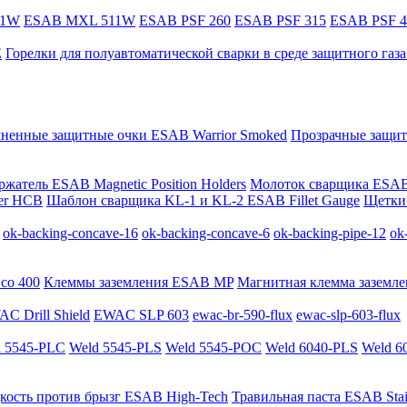
11W
ESAB MXL 511W
ESAB PSF 260
ESAB PSF 315
ESAB PSF 4
E
Горелки для полуавтоматической сварки в среде защитного га
мненные защитные очки ESAB Warrior Smoked
Прозрачные защит
жатель ESAB Magnetic Position Holders
Молоток сварщика ESAB
er HCB
Шаблон сварщика KL-1 и KL-2 ESAB Fillet Gauge
Щетки 
ok-backing-concave-16
ok-backing-concave-6
ok-backing-pipe-12
ok
co 400
Клеммы заземления ESAB MP
Магнитная клемма заземле
C Drill Shield
EWAC SLP 603
ewac-br-590-flux
ewac-slp-603-flux
 5545-PLC
Weld 5545-PLS
Weld 5545-POC
Weld 6040-PLS
Weld 6
кость против брызг ESAB High-Tech
Травильная паста ESAB Stai