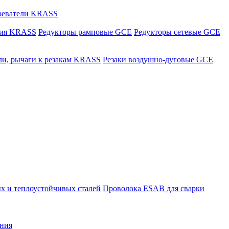
греватели KRASS
ния KRASS
Редукторы рамповые GCE
Редукторы сетевые GCE
ли, рычаги к резакам KRASS
Резаки воздушно-дуговые GCE
х и теплоустойчивых сталей
Проволока ESAB для сварки
ния