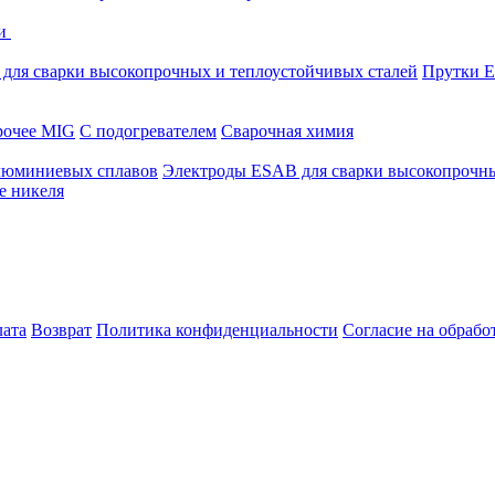
ки
для сварки высокопрочных и теплоустойчивых сталей
Прутки E
очее MIG
С подогревателем
Сварочная химия
люминиевых сплавов
Электроды ESAB для сварки высокопрочны
е никеля
лата
Возврат
Политика конфиденциальности
Согласие на обраб