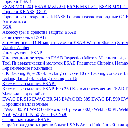
Горелки ESAB
ESAB MXL 201
ESAB MXL 271
ESAB MXL 341
ESAB MXL 4
Горелки KRASS, GCE
Горелки газовоздушные KRASS
Горелки газокислородные GC
Автоматика
SGX
Аксессуары и средства защиты ESAB
Защитные очки ESAB
Затемненные 5 DIN защитные очки ESAB Warrior Shade 5
Зате
Warrior Amber
Инструменты ESAB
Инспекционное зеркало ESAB Inspection Mirrors
Магнитный дер
Tool
Пневматический молоток ESAB Pneumatic Chipping Hamm
Керамические подкладки
OK Backing Pipe 20
ok-backing-concave-10
ok-backing-concave-13
rectangular-13
ok-backing-rectangular-16
Клеммы заземления ESAB
Клеммы заземления ESAB Eco 250
Клеммы заземления ESAB E
Материалы для пайки
EWAC BR 516
EWAC BR 545
EWAC BR 585
EWAC BR 590
EWA
Порошки наплавочные
EWAC 003P
EWAC 004P
ewac-001p
ewac-002p
Weld 500-PL
Weld
Ni50
Weld PL-Ni60
Weld PO-Ni20
Сварочная химия ESAB
Спрей и жидкость против брызг ESAB Aristo Fluid
Спрей и жид