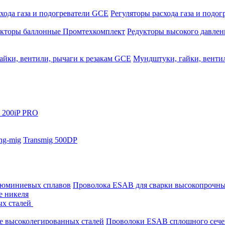
хода газа и подогреватели GCE
Регуляторы расхода газа и подо
укторы баллонные Промтехкомплект
Редукторы высокого давле
айки, вентили, рычаги к резакам GCE
Мундштуки, гайки, венти
 200iP PRO
ng-mig
Transmig 500DP
люминиевых сплавов
Проволока ESAB для сварки высокопрочны
е никеля
ых сталей
е высоколегированных сталей
Проволоки ESAB сплошного сече