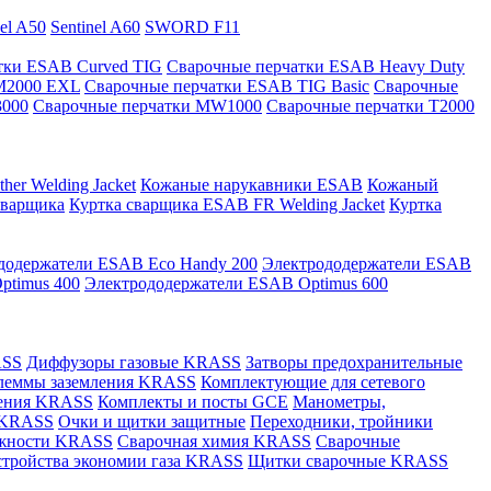
nel A50
Sentinel A60
SWORD F11
тки ESAB Curved TIG
Сварочные перчатки ESAB Heavy Duty
M2000 EXL
Сварочные перчатки ESAB TIG Basic
Сварочные
3000
Сварочные перчатки MW1000
Сварочные перчатки T2000
er Welding Jacket
Кожаные нарукавники ESAB
Кожаный
сварщика
Куртка сварщика ESAB FR Welding Jacket
Куртка
додержатели ESAB Eco Handy 200
Электрододержатели ESAB
ptimus 400
Электрододержатели ESAB Optimus 600
ASS
Диффузоры газовые KRASS
Затворы предохранительные
леммы заземления KRASS
Комплектующие для сетевого
ления KRASS
Комплекты и посты GCE
Манометры,
 KRASS
Очки и щитки защитные
Переходники, тройники
лежности KRASS
Сварочная химия KRASS
Сварочные
стройства экономии газа KRASS
Щитки сварочные KRASS