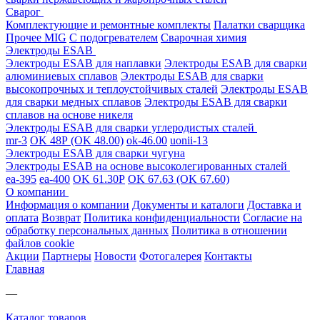
Сварог
Комплектующие и ремонтные комплекты
Палатки сварщика
Прочее MIG
С подогревателем
Сварочная химия
Электроды ESAB
Электроды ESAB для наплавки
Электроды ESAB для сварки
алюминиевых сплавов
Электроды ESAB для сварки
высокопрочных и теплоустойчивых сталей
Электроды ESAB
для сварки медных сплавов
Электроды ESAB для сварки
сплавов на основе никеля
Электроды ESAB для сварки углеродистых сталей
mr-3
OK 48Р (OK 48.00)
ok-46.00
uonii-13
Электроды ESAB для сварки чугуна
Электроды ESAB на основе высоколегированных сталей
ea-395
ea-400
OK 61.30Р
OK 67.63 (OK 67.60)
О компании
Информация о компании
Документы и каталоги
Доставка и
оплата
Возврат
Политика конфиденциальности
Согласие на
обработку персональных данных
Политика в отношении
файлов cookie
Акции
Партнеры
Новости
Фотогалерея
Контакты
Главная
—
Каталог товаров