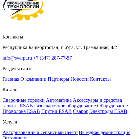
Контакты
Республика Башкортостан, г. Уфа, ул. Трамвайная, 4/2
info@svarpt.ru
+7 (347) 287-77-57
Разделы сайта
Главная
О компании
Партнеры
Новости
Контакты
Каталог
Cварочные горелки
Автоматика
Аксессуары и средства
защиты ESAB
Газосварочное оборудование
Оборудование
Проволока ESAB
Прутки ESAB
Сварог
Электроды ESAB
Услуги
Авторизованный сервисный центр
Выездная демонстрация
Оптовикам