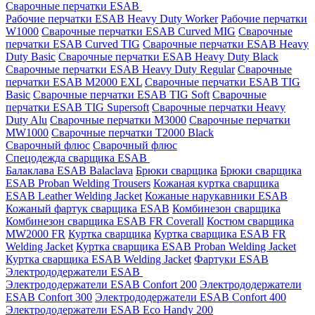
Сварочные перчатки ESAB
Рабочие перчатки ESAB Heavy Duty Worker
Рабочие перчатки
W1000
Сварочные перчатки ESAB Curved MIG
Сварочные
перчатки ESAB Curved TIG
Сварочные перчатки ESAB Heavy
Duty Basic
Сварочные перчатки ESAB Heavy Duty Black
Сварочные перчатки ESAB Heavy Duty Regular
Сварочные
перчатки ESAB M2000 EXL
Сварочные перчатки ESAB TIG
Basic
Сварочные перчатки ESAB TIG Soft
Сварочные
перчатки ESAB TIG Supersoft
Сварочные перчатки Heavy
Duty Alu
Сварочные перчатки M3000
Сварочные перчатки
MW1000
Сварочные перчатки T2000 Black
Сварочный флюс
Сварочный флюс
Спецодежда сварщика ESAB
Балаклава ESAB Balaclava
Брюки сварщика
Брюки сварщика
ESAB Proban Welding Trousers
Кожаная куртка сварщика
ESAB Leather Welding Jacket
Кожаные нарукавники ESAB
Кожаный фартук сварщика ESAB
Комбинезон сварщика
Комбинезон сварщика ESAB FR Coverall
Костюм сварщика
MW2000 FR
Куртка сварщика
Куртка сварщика ESAB FR
Welding Jacket
Куртка сварщика ESAB Proban Welding Jacket
Куртка сварщика ESAB Welding Jacket
Фартуки ESAB
Электрододержатели ESAB
Электрододержатели ESAB Confort 200
Электрододержатели
ESAB Confort 300
Электрододержатели ESAB Confort 400
Электрододержатели ESAB Eco Handy 200