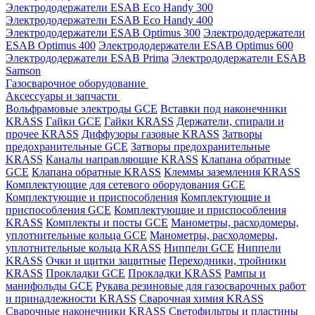
Электрододержатели ESAB Eco Handy 300
Электрододержатели ESAB Eco Handy 400
Электрододержатели ESAB Optimus 300
Электрододержатели
ESAB Optimus 400
Электрододержатели ESAB Optimus 600
Электрододержатели ESAB Prima
Электрододержатели ESAB
Samson
Газосварочное оборудование
Аксессуары и запчасти
Вольфрамовые электроды GCE
Вставки под наконечники
KRASS
Гайки GCE
Гайки KRASS
Держатели, спирали и
прочее KRASS
Диффузоры газовые KRASS
Затворы
предохранительные GCE
Затворы предохранительные
KRASS
Каналы направляющие KRASS
Клапана обратные
GCE
Клапана обратные KRASS
Клеммы заземления KRASS
Комплектующие для сетевого оборудования GCE
Комплектующие и приспособления
Комплектующие и
приспособления GCE
Комплектующие и приспособления
KRASS
Комплекты и посты GCE
Манометры, расходомеры,
уплотнительные кольца GCE
Манометры, расходомеры,
уплотнительные кольца KRASS
Ниппели GCE
Ниппели
KRASS
Очки и щитки защитные
Переходники, тройники
KRASS
Прокладки GCE
Прокладки KRASS
Рампы и
манифольды GCE
Рукава резиновые для газосварочных работ
и принадлежности KRASS
Сварочная химия KRASS
Сварочные наконечники KRASS
Светофильтры и пластины