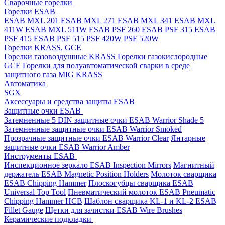
Cварочные горелки
Горелки ESAB
ESAB MXL 201
ESAB MXL 271
ESAB MXL 341
ESAB MXL
411W
ESAB MXL 511W
ESAB PSF 260
ESAB PSF 315
ESAB
PSF 415
ESAB PSF 515
PSF 420W
PSF 520W
Горелки KRASS, GCE
Горелки газовоздушные KRASS
Горелки газокислородные
GCE
Горелки для полуавтоматической сварки в среде
защитного газа MIG KRASS
Автоматика
SGX
Аксессуары и средства защиты ESAB
Защитные очки ESAB
Затемненные 5 DIN защитные очки ESAB Warrior Shade 5
Затемненные защитные очки ESAB Warrior Smoked
Прозрачные защитные очки ESAB Warrior Clear
Янтарные
защитные очки ESAB Warrior Amber
Инструменты ESAB
Инспекционное зеркало ESAB Inspection Mirrors
Магнитный
держатель ESAB Magnetic Position Holders
Молоток сварщика
ESAB Chipping Hammer
Плоскогубцы сварщика ESAB
Universal Top Tool
Пневматический молоток ESAB Pneumatic
Chipping Hammer HCB
Шаблон сварщика KL-1 и KL-2 ESAB
Fillet Gauge
Щетки для зачистки ESAB Wire Brushes
Керамические подкладки