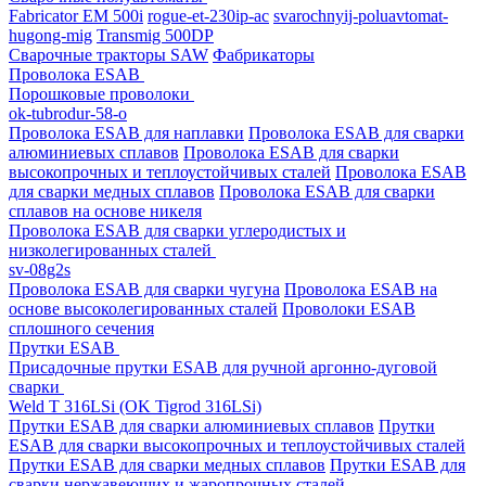
Fabricator EM 500i
rogue-et-230ip-ac
svarochnyij-poluavtomat-
hugong-mig
Transmig 500DP
Сварочные тракторы SAW
Фабрикаторы
Проволока ESAB
Порошковые проволоки
ok-tubrodur-58-o
Проволока ESAB для наплавки
Проволока ESAB для сварки
алюминиевых сплавов
Проволока ESAB для сварки
высокопрочных и теплоустойчивых сталей
Проволока ESAB
для сварки медных сплавов
Проволока ESAB для сварки
сплавов на основе никеля
Проволока ESAB для сварки углеродистых и
низколегированных сталей
sv-08g2s
Проволока ESAB для сварки чугуна
Проволока ESAB на
основе высоколегированных сталей
Проволоки ESAB
сплошного сечения
Прутки ESAB
Присадочные прутки ESAB для ручной аргонно-дуговой
сварки
Weld T 316LSi (OK Tigrod 316LSi)
Прутки ESAB для сварки алюминиевых сплавов
Прутки
ESAB для сварки высокопрочных и теплоустойчивых сталей
Прутки ESAB для сварки медных сплавов
Прутки ESAB для
сварки нержавеющих и жаропрочных сталей