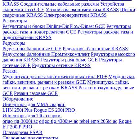
KRASS
Соединительные кабельные разъемы
Устройства
экономии газа GCE
Устройства экономии газа KRASS
Щитки
сварочные KRASS
Электрододержатели KRASS
Регуляторы
Регуляторы и блоки Dinline\DinFlow\Dinset GCE
Регуляторы
расхода газа и подогреватели GCE
Регуляторы расхода газа и
подогреватели KRASS
Редукторы
Редукторы баллонные GCE
Редукторы баллонные KRASS
Редукторы баллонные Промтехкомплект
Редукторы высокого
давления KRASS
Редукторы рамповые GCE
Редукторы
сетевые GCE
Редукторы сетевые KRASS
Резаки
Мундштуки для резаков инжекторных типа FIT+
Мундштуки,
гайки, вентили, рычаги к резакам GCE
Мундштуки, гайки,
вентили, рычаги к резакам KRASS
Резаки воздушно-дуговые
GCE
Резаки газовые GCE
Оборудование
Инверторы для MMA сварки
LHN 250i Plus
Rogue ES 200i PRO
Инверторы для TIG сварки
origo-tig-3000i-ac
origo-tig-4300iw-ac
rebel-emp-205ic-ac
Rogue
ET 200iP PRO
Плазморезы ESAB
Сварочные полуавтоматы