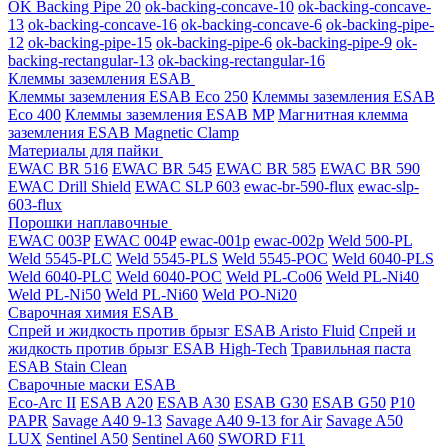
OK Backing Pipe 20
ok-backing-concave-10
ok-backing-concave-
13
ok-backing-concave-16
ok-backing-concave-6
ok-backing-pipe-
12
ok-backing-pipe-15
ok-backing-pipe-6
ok-backing-pipe-9
ok-
backing-rectangular-13
ok-backing-rectangular-16
Клеммы заземления ESAB
Клеммы заземления ESAB Eco 250
Клеммы заземления ESAB
Eco 400
Клеммы заземления ESAB MP
Магнитная клемма
заземления ESAB Magnetic Clamp
Материалы для пайки
EWAC BR 516
EWAC BR 545
EWAC BR 585
EWAC BR 590
EWAC Drill Shield
EWAC SLP 603
ewac-br-590-flux
ewac-slp-
603-flux
Порошки наплавочные
EWAC 003P
EWAC 004P
ewac-001p
ewac-002p
Weld 500-PL
Weld 5545-PLC
Weld 5545-PLS
Weld 5545-POC
Weld 6040-PLS
Weld 6040-PLС
Weld 6040-POC
Weld PL-Co06
Weld PL-Ni40
Weld PL-Ni50
Weld PL-Ni60
Weld PO-Ni20
Сварочная химия ESAB
Спрей и жидкость против брызг ESAB Aristo Fluid
Спрей и
жидкость против брызг ESAB High-Tech
Травильная паста
ESAB Stain Clean
Сварочные маски ESAB
Eco-Arc II
ESAB A20
ESAB A30
ESAB G30
ESAB G50
P10
PAPR
Savage A40 9-13
Savage A40 9-13 for Air
Savage A50
LUX
Sentinel A50
Sentinel A60
SWORD F11