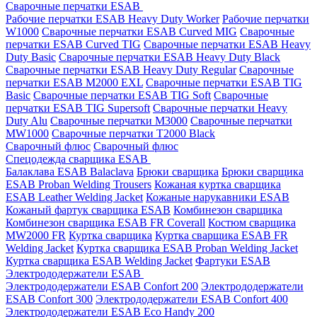
Сварочные перчатки ESAB
Рабочие перчатки ESAB Heavy Duty Worker
Рабочие перчатки
W1000
Сварочные перчатки ESAB Curved MIG
Сварочные
перчатки ESAB Curved TIG
Сварочные перчатки ESAB Heavy
Duty Basic
Сварочные перчатки ESAB Heavy Duty Black
Сварочные перчатки ESAB Heavy Duty Regular
Сварочные
перчатки ESAB M2000 EXL
Сварочные перчатки ESAB TIG
Basic
Сварочные перчатки ESAB TIG Soft
Сварочные
перчатки ESAB TIG Supersoft
Сварочные перчатки Heavy
Duty Alu
Сварочные перчатки M3000
Сварочные перчатки
MW1000
Сварочные перчатки T2000 Black
Сварочный флюс
Сварочный флюс
Спецодежда сварщика ESAB
Балаклава ESAB Balaclava
Брюки сварщика
Брюки сварщика
ESAB Proban Welding Trousers
Кожаная куртка сварщика
ESAB Leather Welding Jacket
Кожаные нарукавники ESAB
Кожаный фартук сварщика ESAB
Комбинезон сварщика
Комбинезон сварщика ESAB FR Coverall
Костюм сварщика
MW2000 FR
Куртка сварщика
Куртка сварщика ESAB FR
Welding Jacket
Куртка сварщика ESAB Proban Welding Jacket
Куртка сварщика ESAB Welding Jacket
Фартуки ESAB
Электрододержатели ESAB
Электрододержатели ESAB Confort 200
Электрододержатели
ESAB Confort 300
Электрододержатели ESAB Confort 400
Электрододержатели ESAB Eco Handy 200