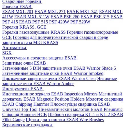
Cварочные горелки
Горелки ESAB
ESAB MXL 201
ESAB MXL 271
ESAB MXL 341
ESAB MXL
411W
ESAB MXL 511W
ESAB PSF 260
ESAB PSF 315
ESAB
PSF 415
ESAB PSF 515
PSF 420W
PSF 520W
Горелки KRASS, GCE
Горелки газовоздушные KRASS
Горелки газокислородные
GCE
Горелки для полуавтоматической сварки в среде
защитного газа MIG KRASS
Автоматика
SGX
Аксессуары и средства защиты ESAB
Защитные очки ESAB
Затемненные 5 DIN защитные очки ESAB Warrior Shade 5
Затемненные защитные очки ESAB Warrior Smoked
Прозрачные защитные очки ESAB Warrior Clear
Янтарные
защитные очки ESAB Warrior Amber
Инструменты ESAB
Инспекционное зеркало ESAB Inspection Mirrors
Магнитный
держатель ESAB Magnetic Position Holders
Молоток сварщика
ESAB Chipping Hammer
Плоскогубцы сварщика ESAB
Universal Top Tool
Пневматический молоток ESAB Pneumatic
Chipping Hammer HCB
Шаблон сварщика KL-1 и KL-2 ESAB
Fillet Gauge
Щетки для зачистки ESAB Wire Brushes
Керамические подкладки