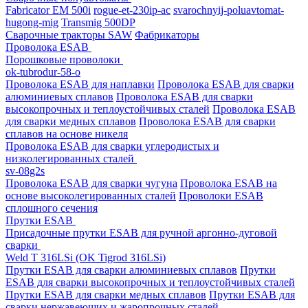
Fabricator EM 500i
rogue-et-230ip-ac
svarochnyij-poluavtomat-
hugong-mig
Transmig 500DP
Сварочные тракторы SAW
Фабрикаторы
Проволока ESAB
Порошковые проволоки
ok-tubrodur-58-o
Проволока ESAB для наплавки
Проволока ESAB для сварки
алюминиевых сплавов
Проволока ESAB для сварки
высокопрочных и теплоустойчивых сталей
Проволока ESAB
для сварки медных сплавов
Проволока ESAB для сварки
сплавов на основе никеля
Проволока ESAB для сварки углеродистых и
низколегированных сталей
sv-08g2s
Проволока ESAB для сварки чугуна
Проволока ESAB на
основе высоколегированных сталей
Проволоки ESAB
сплошного сечения
Прутки ESAB
Присадочные прутки ESAB для ручной аргонно-дуговой
сварки
Weld T 316LSi (OK Tigrod 316LSi)
Прутки ESAB для сварки алюминиевых сплавов
Прутки
ESAB для сварки высокопрочных и теплоустойчивых сталей
Прутки ESAB для сварки медных сплавов
Прутки ESAB для
сварки нержавеющих и жаропрочных сталей