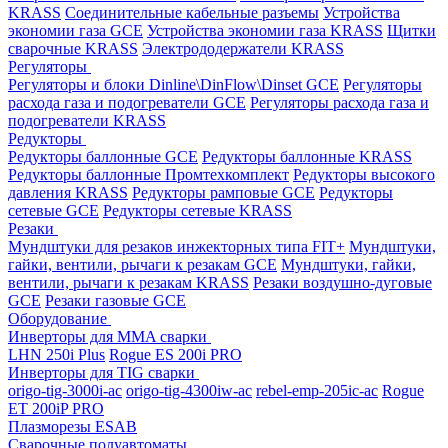
KRASS
Соединительные кабельные разъемы
Устройства
экономии газа GCE
Устройства экономии газа KRASS
Щитки
сварочные KRASS
Электрододержатели KRASS
Регуляторы
Регуляторы и блоки Dinline\DinFlow\Dinset GCE
Регуляторы
расхода газа и подогреватели GCE
Регуляторы расхода газа и
подогреватели KRASS
Редукторы
Редукторы баллонные GCE
Редукторы баллонные KRASS
Редукторы баллонные Промтехкомплект
Редукторы высокого
давления KRASS
Редукторы рамповые GCE
Редукторы
сетевые GCE
Редукторы сетевые KRASS
Резаки
Мундштуки для резаков инжекторных типа FIT+
Мундштуки,
гайки, вентили, рычаги к резакам GCE
Мундштуки, гайки,
вентили, рычаги к резакам KRASS
Резаки воздушно-дуговые
GCE
Резаки газовые GCE
Оборудование
Инверторы для MMA сварки
LHN 250i Plus
Rogue ES 200i PRO
Инверторы для TIG сварки
origo-tig-3000i-ac
origo-tig-4300iw-ac
rebel-emp-205ic-ac
Rogue
ET 200iP PRO
Плазморезы ESAB
Сварочные полуавтоматы