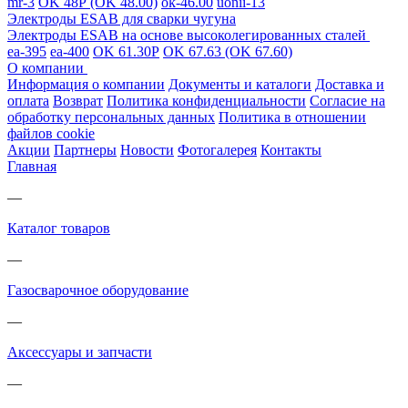
mr-3
OK 48Р (OK 48.00)
ok-46.00
uonii-13
Электроды ESAB для сварки чугуна
Электроды ESAB на основе высоколегированных сталей
ea-395
ea-400
OK 61.30Р
OK 67.63 (OK 67.60)
О компании
Информация о компании
Документы и каталоги
Доставка и
оплата
Возврат
Политика конфиденциальности
Согласие на
обработку персональных данных
Политика в отношении
файлов cookie
Акции
Партнеры
Новости
Фотогалерея
Контакты
Главная
—
Каталог товаров
—
Газосварочное оборудование
—
Аксессуары и запчасти
—