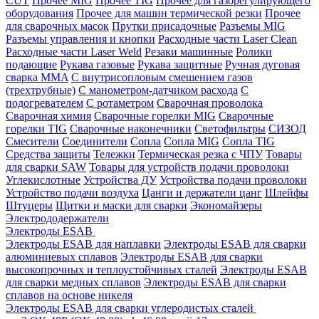
CUT
Прочее MIG
Прочее TIG
Прочее для газорегулирующего
оборудования
Прочее для машин термической резки
Прочее
для сварочных масок
Прутки присадочные
Разъемы MIG
Разъемы управления и кнопки
Расходные части Laser Clean
Расходные части Laser Weld
Резаки машинные
Ролики
подающие
Рукава газовые
Рукава защитные
Ручная дуговая
сварка MMA
С внутрисопловым смешением газов
(трехтрубные)
С манометром-датчиком расхода
С
подогревателем
С ротаметром
Сварочная проволока
Сварочная химия
Сварочные горелки MIG
Сварочные
горелки TIG
Сварочные наконечники
Светофильтры
СИЗОД
Смесители
Соединители
Сопла
Сопла MIG
Сопла TIG
Средства защиты
Тележки
Термическая резка с ЧПУ
Товары
для сварки SAW
Товары для устройств подачи проволоки
Углекислотные
Устройства ДУ
Устройства подачи проволоки
Устройство подачи воздуха
Цанги и держатели цанг
Шлейфы
Штуцеры
Щитки и маски для сварки
Экономайзеры
Электрододержатели
Электроды ESAB
Электроды ESAB для наплавки
Электроды ESAB для сварки
алюминиевых сплавов
Электроды ESAB для сварки
высокопрочных и теплоустойчивых сталей
Электроды ESAB
для сварки медных сплавов
Электроды ESAB для сварки
сплавов на основе никеля
Электроды ESAB для сварки углеродистых сталей