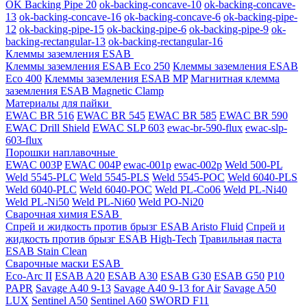
OK Backing Pipe 20
ok-backing-concave-10
ok-backing-concave-
13
ok-backing-concave-16
ok-backing-concave-6
ok-backing-pipe-
12
ok-backing-pipe-15
ok-backing-pipe-6
ok-backing-pipe-9
ok-
backing-rectangular-13
ok-backing-rectangular-16
Клеммы заземления ESAB
Клеммы заземления ESAB Eco 250
Клеммы заземления ESAB
Eco 400
Клеммы заземления ESAB MP
Магнитная клемма
заземления ESAB Magnetic Clamp
Материалы для пайки
EWAC BR 516
EWAC BR 545
EWAC BR 585
EWAC BR 590
EWAC Drill Shield
EWAC SLP 603
ewac-br-590-flux
ewac-slp-
603-flux
Порошки наплавочные
EWAC 003P
EWAC 004P
ewac-001p
ewac-002p
Weld 500-PL
Weld 5545-PLC
Weld 5545-PLS
Weld 5545-POC
Weld 6040-PLS
Weld 6040-PLС
Weld 6040-POC
Weld PL-Co06
Weld PL-Ni40
Weld PL-Ni50
Weld PL-Ni60
Weld PO-Ni20
Сварочная химия ESAB
Спрей и жидкость против брызг ESAB Aristo Fluid
Спрей и
жидкость против брызг ESAB High-Tech
Травильная паста
ESAB Stain Clean
Сварочные маски ESAB
Eco-Arc II
ESAB A20
ESAB A30
ESAB G30
ESAB G50
P10
PAPR
Savage A40 9-13
Savage A40 9-13 for Air
Savage A50
LUX
Sentinel A50
Sentinel A60
SWORD F11