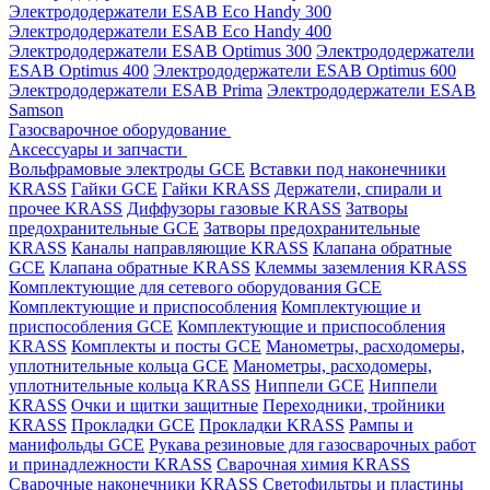
Электрододержатели ESAB Eco Handy 300
Электрододержатели ESAB Eco Handy 400
Электрододержатели ESAB Optimus 300
Электрододержатели
ESAB Optimus 400
Электрододержатели ESAB Optimus 600
Электрододержатели ESAB Prima
Электрододержатели ESAB
Samson
Газосварочное оборудование
Аксессуары и запчасти
Вольфрамовые электроды GCE
Вставки под наконечники
KRASS
Гайки GCE
Гайки KRASS
Держатели, спирали и
прочее KRASS
Диффузоры газовые KRASS
Затворы
предохранительные GCE
Затворы предохранительные
KRASS
Каналы направляющие KRASS
Клапана обратные
GCE
Клапана обратные KRASS
Клеммы заземления KRASS
Комплектующие для сетевого оборудования GCE
Комплектующие и приспособления
Комплектующие и
приспособления GCE
Комплектующие и приспособления
KRASS
Комплекты и посты GCE
Манометры, расходомеры,
уплотнительные кольца GCE
Манометры, расходомеры,
уплотнительные кольца KRASS
Ниппели GCE
Ниппели
KRASS
Очки и щитки защитные
Переходники, тройники
KRASS
Прокладки GCE
Прокладки KRASS
Рампы и
манифольды GCE
Рукава резиновые для газосварочных работ
и принадлежности KRASS
Сварочная химия KRASS
Сварочные наконечники KRASS
Светофильтры и пластины