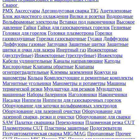
Сварог
PMX
Аксессуары
Аргонодуговая сварка TIG
Ацетиленовые
Блок жидкостного охлаждения
Вилки и розетки
Водородные
Вольфрамовые электроды
Вставки под наконечники
Высокое
давление
Гайки
Гайки для газосварочных горелок
Гелиевые
Головки для горелок
Головки плазмотрона
Горелки
газовоздушные
Горелки газосварочные
Гусаки
Диффузоры
Диффузоры газовые
Заглушки
Защитные щитки
Защитные
щитки и очки для лазера
Инертный газ
Инжекторные
(двухтрубные)
Инжекторные (трехтрубные)
Инжекторы
Кабели удлинительные
Каналы направляющие
Катоды
Кислородные
Клапаны обратные
Клапаны
огнепреградительные
Клеммы заземления
Кожухи на
манометры
Кольца
Комплектующие и ремонтные комплекты
Магнитные угольники
Манометры и ротаметры
Машины
термической резки
Мундштуки для резаков
Мундштуки
машинные
Наборы балеринок
Наголовники
Наконечники
Насадки
Ниппели
Ниппели для газосварочных горелок
Оборудование для заточки вольфрамовых электродов
Оборудование для лазерной очистки
Оборудование для
лазерной сварки, резки и очистки
Оборудование для сварки
SAW
Палатки сварщика
Переходники
Плазменная резка CUT
Плазмотроны CUT
Пластины защитные
Подогреватели
Полуавтоматическая сварка MIG/MAG
Пропановые
Прочее