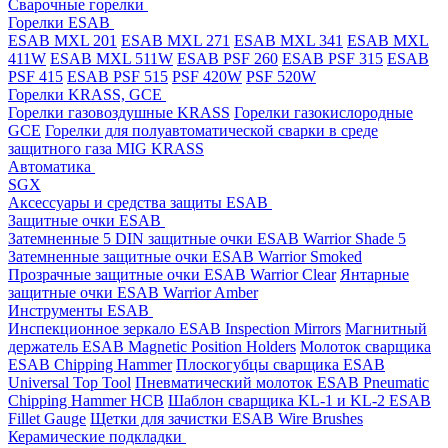
Cварочные горелки
Горелки ESAB
ESAB MXL 201
ESAB MXL 271
ESAB MXL 341
ESAB MXL
411W
ESAB MXL 511W
ESAB PSF 260
ESAB PSF 315
ESAB
PSF 415
ESAB PSF 515
PSF 420W
PSF 520W
Горелки KRASS, GCE
Горелки газовоздушные KRASS
Горелки газокислородные
GCE
Горелки для полуавтоматической сварки в среде
защитного газа MIG KRASS
Автоматика
SGX
Аксессуары и средства защиты ESAB
Защитные очки ESAB
Затемненные 5 DIN защитные очки ESAB Warrior Shade 5
Затемненные защитные очки ESAB Warrior Smoked
Прозрачные защитные очки ESAB Warrior Clear
Янтарные
защитные очки ESAB Warrior Amber
Инструменты ESAB
Инспекционное зеркало ESAB Inspection Mirrors
Магнитный
держатель ESAB Magnetic Position Holders
Молоток сварщика
ESAB Chipping Hammer
Плоскогубцы сварщика ESAB
Universal Top Tool
Пневматический молоток ESAB Pneumatic
Chipping Hammer HCB
Шаблон сварщика KL-1 и KL-2 ESAB
Fillet Gauge
Щетки для зачистки ESAB Wire Brushes
Керамические подкладки