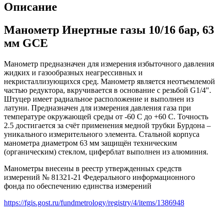
Описание
Манометр Инертные газы 10/16 бар, 63
мм GCE
Манометр предназначен для измерения избыточного давления
жидких и газообразных неагрессивных и
некристаллизующихся сред. Манометр является неотъемлемой
частью редуктора, вкручивается в основание с резьбой G1/4".
Штуцер имеет радиальное расположение и выполнен из
латуни. Предназначен для измерения давления газа при
температуре окружающей среды от -60 С до +60 С. Точность
2.5 достигается за счёт применения медной трубки Бурдона –
уникального измерительного элемента. Стальной корпуса
манометра диаметром 63 мм защищён техническим
(органическим) стеклом, циферблат выполнен из алюминия.
Манометры внесены в реестр утвержденных средств
измерений № 81321-21 Федерального информационного
фонда по обеспечению единства измерений
https://fgis.gost.ru/fundmetrology/registry/4/items/1386948