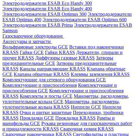
Электрододержатели ESAB Eco Handy 300
Электрододержатели ESAB Eco Handy 400
Электрододержатели ESAB Optimus 300
Электрододержатели
ESAB Optimus 400
Электрододержатели ESAB Optimus 600
Электрододержатели ESAB Prima
Электрододержатели ESAB
Samson
Газосварочное оборудование
Аксессуары и запчасти
Вольфрамовые электроды GCE
Вставки под наконечники
KRASS
Гайки GCE
Гайки KRASS
Держатели, спирали и
прочее KRASS
Диффузоры газовые KRASS
Затворы
предохранительные GCE
Затворы предохранительные
KRASS
Каналы направляющие KRASS
Клапана обратные
GCE
Клапана обратные KRASS
Клеммы заземления KRASS
Комплектующие для сетевого оборудования GCE
Комплектующие и приспособления
Комплектующие и
приспособления GCE
Комплектующие и приспособления
KRASS
Комплекты и посты GCE
Манометры, расходомеры,
уплотнительные кольца GCE
Манометры, расходомеры,
уплотнительные кольца KRASS
Ниппели GCE
Ниппели
KRASS
Очки и щитки защитные
Переходники, тройники
KRASS
Прокладки GCE
Прокладки KRASS
Рампы и
манифольды GCE
Рукава резиновые для газосварочных работ
и принадлежности KRASS
Сварочная химия KRASS
Сварочные наконечники KRASS
Светофильтры и пластины