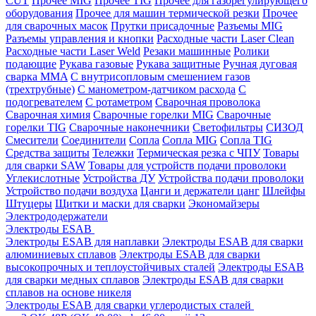
CUT
Прочее MIG
Прочее TIG
Прочее для газорегулирующего
оборудования
Прочее для машин термической резки
Прочее
для сварочных масок
Прутки присадочные
Разъемы MIG
Разъемы управления и кнопки
Расходные части Laser Clean
Расходные части Laser Weld
Резаки машинные
Ролики
подающие
Рукава газовые
Рукава защитные
Ручная дуговая
сварка MMA
С внутрисопловым смешением газов
(трехтрубные)
С манометром-датчиком расхода
С
подогревателем
С ротаметром
Сварочная проволока
Сварочная химия
Сварочные горелки MIG
Сварочные
горелки TIG
Сварочные наконечники
Светофильтры
СИЗОД
Смесители
Соединители
Сопла
Сопла MIG
Сопла TIG
Средства защиты
Тележки
Термическая резка с ЧПУ
Товары
для сварки SAW
Товары для устройств подачи проволоки
Углекислотные
Устройства ДУ
Устройства подачи проволоки
Устройство подачи воздуха
Цанги и держатели цанг
Шлейфы
Штуцеры
Щитки и маски для сварки
Экономайзеры
Электрододержатели
Электроды ESAB
Электроды ESAB для наплавки
Электроды ESAB для сварки
алюминиевых сплавов
Электроды ESAB для сварки
высокопрочных и теплоустойчивых сталей
Электроды ESAB
для сварки медных сплавов
Электроды ESAB для сварки
сплавов на основе никеля
Электроды ESAB для сварки углеродистых сталей