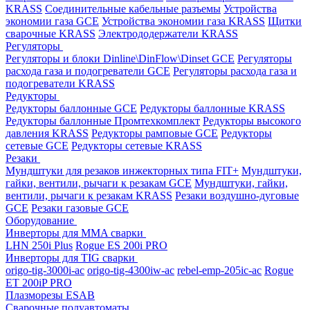
KRASS
Соединительные кабельные разъемы
Устройства
экономии газа GCE
Устройства экономии газа KRASS
Щитки
сварочные KRASS
Электрододержатели KRASS
Регуляторы
Регуляторы и блоки Dinline\DinFlow\Dinset GCE
Регуляторы
расхода газа и подогреватели GCE
Регуляторы расхода газа и
подогреватели KRASS
Редукторы
Редукторы баллонные GCE
Редукторы баллонные KRASS
Редукторы баллонные Промтехкомплект
Редукторы высокого
давления KRASS
Редукторы рамповые GCE
Редукторы
сетевые GCE
Редукторы сетевые KRASS
Резаки
Мундштуки для резаков инжекторных типа FIT+
Мундштуки,
гайки, вентили, рычаги к резакам GCE
Мундштуки, гайки,
вентили, рычаги к резакам KRASS
Резаки воздушно-дуговые
GCE
Резаки газовые GCE
Оборудование
Инверторы для MMA сварки
LHN 250i Plus
Rogue ES 200i PRO
Инверторы для TIG сварки
origo-tig-3000i-ac
origo-tig-4300iw-ac
rebel-emp-205ic-ac
Rogue
ET 200iP PRO
Плазморезы ESAB
Сварочные полуавтоматы