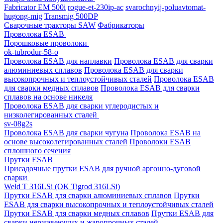
Fabricator EM 500i
rogue-et-230ip-ac
svarochnyij-poluavtomat-
hugong-mig
Transmig 500DP
Сварочные тракторы SAW
Фабрикаторы
Проволока ESAB
Порошковые проволоки
ok-tubrodur-58-o
Проволока ESAB для наплавки
Проволока ESAB для сварки
алюминиевых сплавов
Проволока ESAB для сварки
высокопрочных и теплоустойчивых сталей
Проволока ESAB
для сварки медных сплавов
Проволока ESAB для сварки
сплавов на основе никеля
Проволока ESAB для сварки углеродистых и
низколегированных сталей
sv-08g2s
Проволока ESAB для сварки чугуна
Проволока ESAB на
основе высоколегированных сталей
Проволоки ESAB
сплошного сечения
Прутки ESAB
Присадочные прутки ESAB для ручной аргонно-дуговой
сварки
Weld T 316LSi (OK Tigrod 316LSi)
Прутки ESAB для сварки алюминиевых сплавов
Прутки
ESAB для сварки высокопрочных и теплоустойчивых сталей
Прутки ESAB для сварки медных сплавов
Прутки ESAB для
сварки нержавеющих и жаропрочных сталей