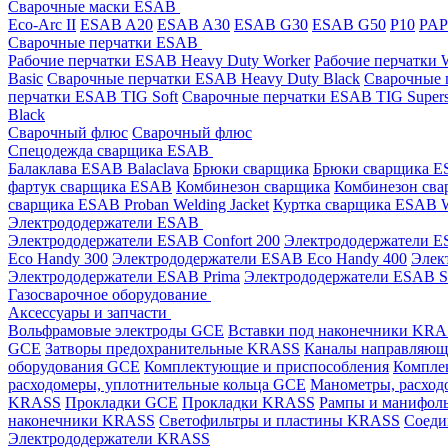
Сварочные маски ESAB
Eco-Arc II
ESAB A20
ESAB A30
ESAB G30
ESAB G50
P10
PA
Сварочные перчатки ESAB
Рабочие перчатки ESAB Heavy Duty Worker
Рабочие перчатки
Basic
Сварочные перчатки ESAB Heavy Duty Black
Сварочные 
перчатки ESAB TIG Soft
Сварочные перчатки ESAB TIG Supers
Black
Сварочный флюс
Сварочный флюс
Спецодежда сварщика ESAB
Балаклава ESAB Balaclava
Брюки сварщика
Брюки сварщика ES
фартук сварщика ESAB
Комбинезон сварщика
Комбинезон сва
сварщика ESAB Proban Welding Jacket
Куртка сварщика ESAB We
Электрододержатели ESAB
Электрододержатели ESAB Confort 200
Электрододержатели ES
Eco Handy 300
Электрододержатели ESAB Eco Handy 400
Элек
Электрододержатели ESAB Prima
Электрододержатели ESAB 
Газосварочное оборудование
Аксессуары и запчасти
Вольфрамовые электроды GCE
Вставки под наконечники KR
GCE
Затворы предохранительные KRASS
Каналы направляю
оборудования GCE
Комплектующие и приспособления
Компле
расходомеры, уплотнительные кольца GCE
Манометры, расход
KRASS
Прокладки GCE
Прокладки KRASS
Рампы и манифол
наконечники KRASS
Светофильтры и пластины KRASS
Соеди
Электрододержатели KRASS