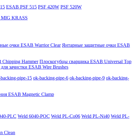
15
ESAB PSF 515
PSF 420W
PSF 520W
за MIG KRASS
ные очки ESAB Warrior Clear
Янтарные защитные очки ESAB
 Chipping Hammer
Плоскогубцы сварщика ESAB Universal Top
для зачистки ESAB Wire Brushes
-backing-pipe-15
ok-backing-pipe-6
ok-backing-pipe-9
ok-backing-
ния ESAB Magnetic Clamp
040-PLС
Weld 6040-POC
Weld PL-Co06
Weld PL-Ni40
Weld PL-
n Clean