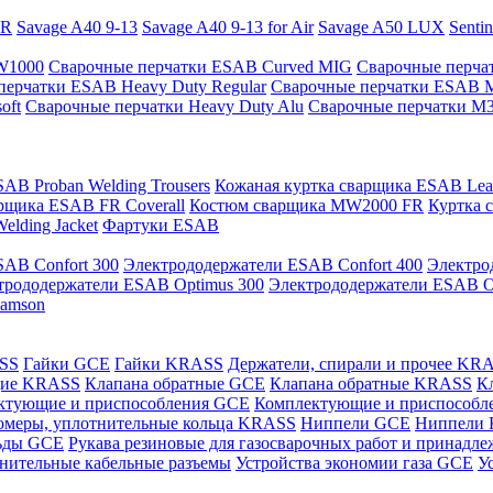
PR
Savage A40 9-13
Savage A40 9-13 for Air
Savage A50 LUX
Senti
 W1000
Сварочные перчатки ESAB Curved MIG
Сварочные перча
перчатки ESAB Heavy Duty Regular
Сварочные перчатки ESAB 
oft
Сварочные перчатки Heavy Duty Alu
Сварочные перчатки M
AB Proban Welding Trousers
Кожаная куртка сварщика ESAB Leath
рщика ESAB FR Coverall
Костюм сварщика MW2000 FR
Куртка 
lding Jacket
Фартуки ESAB
AB Confort 300
Электрододержатели ESAB Confort 400
Электро
трододержатели ESAB Optimus 300
Электрододержатели ESAB O
Samson
ASS
Гайки GCE
Гайки KRASS
Держатели, спирали и прочее KR
щие KRASS
Клапана обратные GCE
Клапана обратные KRASS
К
ктующие и приспособления GCE
Комплектующие и приспособ
омеры, уплотнительные кольца KRASS
Ниппели GCE
Ниппели
ьды GCE
Рукава резиновые для газосварочных работ и принад
нительные кабельные разъемы
Устройства экономии газа GCE
У