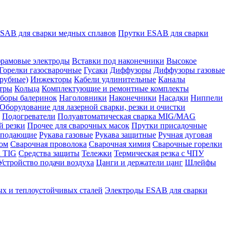
SAB для сварки медных сплавов
Прутки ESAB для сварки
рамовые электроды
Вставки под наконечники
Высокое
Горелки газосварочные
Гусаки
Диффузоры
Диффузоры газовые
рубные)
Инжекторы
Кабели удлинительные
Каналы
тры
Кольца
Комплектующие и ремонтные комплекты
боры балеринок
Наголовники
Наконечники
Насадки
Ниппели
Оборудование для лазерной сварки, резки и очистки
Подогреватели
Полуавтоматическая сварка MIG/MAG
й резки
Прочее для сварочных масок
Прутки присадочные
 подающие
Рукава газовые
Рукава защитные
Ручная дуговая
ром
Сварочная проволока
Сварочная химия
Сварочные горелки
 TIG
Средства защиты
Тележки
Термическая резка с ЧПУ
Устройство подачи воздуха
Цанги и держатели цанг
Шлейфы
х и теплоустойчивых сталей
Электроды ESAB для сварки