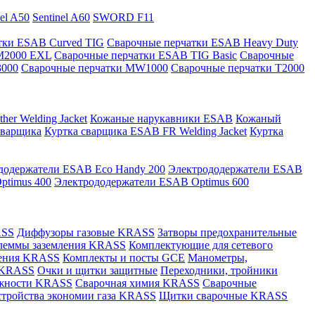
nel A50
Sentinel A60
SWORD F11
тки ESAB Curved TIG
Сварочные перчатки ESAB Heavy Duty
M2000 EXL
Сварочные перчатки ESAB TIG Basic
Сварочные
3000
Сварочные перчатки MW1000
Сварочные перчатки T2000
er Welding Jacket
Кожаные нарукавники ESAB
Кожаный
сварщика
Куртка сварщика ESAB FR Welding Jacket
Куртка
додержатели ESAB Eco Handy 200
Электрододержатели ESAB
ptimus 400
Электрододержатели ESAB Optimus 600
ASS
Диффузоры газовые KRASS
Затворы предохранительные
леммы заземления KRASS
Комплектующие для сетевого
ления KRASS
Комплекты и посты GCE
Манометры,
 KRASS
Очки и щитки защитные
Переходники, тройники
лежности KRASS
Сварочная химия KRASS
Сварочные
стройства экономии газа KRASS
Щитки сварочные KRASS