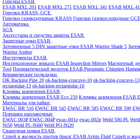
Горелки ESAB
ESAB MXL 201
ESAB MXL 271
ESAB MXL 341
ESAB MXL 4
Горелки KRASS, GCE
Горелки газовоздушные KRASS
Горелки газокислородные GC
Автоматика
SGX
Аксессуары и средства защиты ESAB
Защитные очки ESAB
Затемненные 5 DIN защитные очки ESAB Warrior Shade 5
Зате
Warrior Amber
Инструменты ESAB
Инспекционное зеркало ESAB Inspection Mirrors
Магнитный дер
Tool
Пневматический молоток ESAB Pneumatic Chipping Hamm
Керамические подкладки
OK Backing Pipe 20
ok-backing-concave-10
ok-backing-concave-13
rectangular-13
ok-backing-rectangular-16
Клеммы заземления ESAB
Клеммы заземления ESAB Eco 250
Клеммы заземления ESAB E
Материалы для пайки
EWAC BR 516
EWAC BR 545
EWAC BR 585
EWAC BR 590
EWA
Порошки наплавочные
EWAC 003P
EWAC 004P
ewac-001p
ewac-002p
Weld 500-PL
Weld
Ni50
Weld PL-Ni60
Weld PO-Ni20
Сварочная химия ESAB
Спрей и жидкость против брызг ESAB Aristo Fluid
Спрей и жид