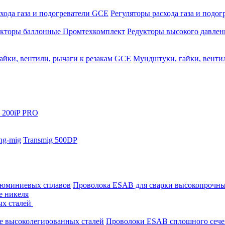
хода газа и подогреватели GCE
Регуляторы расхода газа и подо
укторы баллонные Промтехкомплект
Редукторы высокого давле
айки, вентили, рычаги к резакам GCE
Мундштуки, гайки, венти
 200iP PRO
ng-mig
Transmig 500DP
люминиевых сплавов
Проволока ESAB для сварки высокопрочны
е никеля
ых сталей
е высоколегированных сталей
Проволоки ESAB сплошного сече