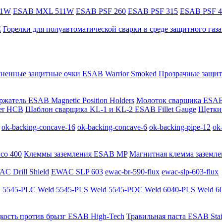
11W
ESAB MXL 511W
ESAB PSF 260
ESAB PSF 315
ESAB PSF 4
E
Горелки для полуавтоматической сварки в среде защитного га
мненные защитные очки ESAB Warrior Smoked
Прозрачные защит
жатель ESAB Magnetic Position Holders
Молоток сварщика ESAB
er HCB
Шаблон сварщика KL-1 и KL-2 ESAB Fillet Gauge
Щетки 
ok-backing-concave-16
ok-backing-concave-6
ok-backing-pipe-12
ok
co 400
Клеммы заземления ESAB MP
Магнитная клемма заземле
C Drill Shield
EWAC SLP 603
ewac-br-590-flux
ewac-slp-603-flux
 5545-PLC
Weld 5545-PLS
Weld 5545-POC
Weld 6040-PLS
Weld 6
кость против брызг ESAB High-Tech
Травильная паста ESAB Stai