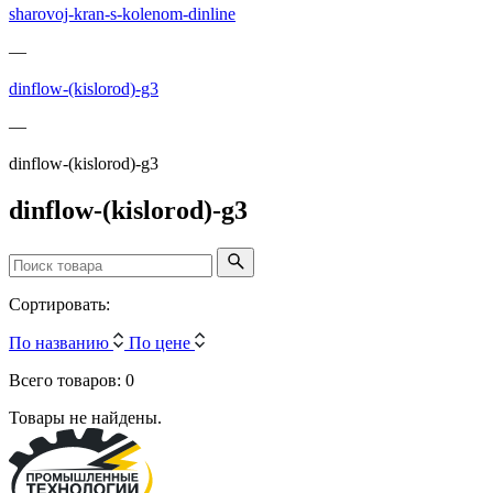
sharovoj-kran-s-kolenom-dinline
—
dinflow-(kislorod)-g3
—
dinflow-(kislorod)-g3
dinflow-(kislorod)-g3
Сортировать:
По названию
По цене
Всего товаров: 0
Товары не найдены.