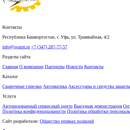
Контакты
Республика Башкортостан, г. Уфа, ул. Трамвайная, 4/2
info@svarpt.ru
+7 (347) 287-77-57
Разделы сайта
Главная
О компании
Партнеры
Новости
Контакты
Каталог
Cварочные горелки
Автоматика
Аксессуары и средства защит
Услуги
Авторизованный сервисный центр
Выездная демонстрация
Оп
Политика конфиденциальности
Политика обработки персонал
Сайт разработали:
Общество первых позиций