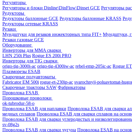
Регуляторы
Регуляторы и блоки Dinline\DinFlow\Dinset GCE
Регуляторы рас
Редукторы
Редукторы баллонные GCE
Редукторы баллонные KRASS
Ред
Редукторы сетевые KRASS
Резаки
Мундштуки для резаков инжекторных типа FIT+
Мундштуки, г
Резаки газовые GCE
Оборудование
Инверторы для MMA сварки
LHN 250i Plus
Rogue ES 200i PRO
Инверторы для TIG сварки
origo-tig-3000i-ac
origo-tig-4300iw-ac
rebel-emp-205ic-ac
Rogue ET
Плазморезы ESAB
Сварочные полуавтоматы
Fabricator EM 500i
rogue-et-230ip-ac
svarochnyij-poluavtomat-hugo
Сварочные тракторы SAW
Фабрикаторы
Проволока ESAB
Порошковые проволоки
ok-tubrodur-58-o
Проволока ESAB для наплавки
Проволока ESAB для сварки а
медных сплавов
Проволока ESAB для сварки сплавов на основ
Проволока ESAB для сварки углеродистых и низколегированн
sv-08g2s
Проволока ESAB для сварки чугуна
Проволока ESAB на основ