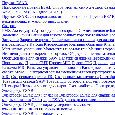
Прутки ESAB
Присадочные прутки ESAB для ручной аргонно-дуговой свар
Weld T 316LSi (OK Tigrod 316LSi)
Прутки ESAB для сварки алюминиевых сплавов
Прутки ESAB 
нержавеющих и жаропрочных сталей
Сварог
PMX
Аксессуары
Аргонодуговая сварка TIG
Ацетиленовые
Бл
давление
Гайки
Гайки для газосварочных горелок
Гелиевые
Го
Заглушки
Защитные щитки
Защитные щитки и очки для лазера
направляющие
Катоды
Кислородные
Клапаны обратные
Клапа
Магнитные угольники
Манометры и ротаметры
Машины терми
Ниппели для газосварочных горелок
Оборудование для заточк
Оборудование для сварки SAW
Палатки сварщика
Переходник
Пропановые
Прочее CUT
Прочее MIG
Прочее TIG
Прочее для
Разъемы MIG
Разъемы управления и кнопки
Расходные части L
сварка MMA
С внутрисопловым смешением газов (трехтрубны
MIG
Сварочные горелки TIG
Сварочные наконечники
Светофи
Товары для сварки SAW
Товары для устройств подачи проволо
Штуцеры
Щитки и маски для сварки
Экономайзеры
Электродо
Электроды ESAB
Электроды ESAB для наплавки
Электроды ESAB для сварки а
медных сплавов
Электроды ESAB для сварки сплавов на основ
Электроды ESAB для сварки углеродистых сталей
mr-3
OK 48Р (OK 48.00)
ok-46.00
uonii-13
Электроды ESAB для сварки чугуна