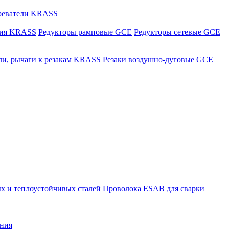
греватели KRASS
ния KRASS
Редукторы рамповые GCE
Редукторы сетевые GCE
ли, рычаги к резакам KRASS
Резаки воздушно-дуговые GCE
х и теплоустойчивых сталей
Проволока ESAB для сварки
ния