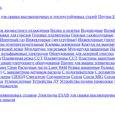
ки
для сварки высокопрочных и теплоустойчивых сталей
Прутки E
ок жидкостного охлаждения
Вилки и розетки
Водородные
Вольф
ловки для горелок
Головки плазмотрона
Горелки газовоздушные
Инертный газ
Инжекторные (двухтрубные)
Инжекторные (трехт
ны огнепреградительные
Клеммы заземления
Кожухи на маноме
ческой резки
Мундштуки для резаков
Мундштуки машинные
На
и вольфрамовых электродов
Оборудование для лазерной очистки
и
Плазменная резка CUT
Плазмотроны CUT
Пластины защитные
 газорегулирующего оборудования
Прочее для машин термическо
aser Clean
Расходные части Laser Weld
Резаки машинные
Ролики
е)
С манометром-датчиком расхода
С подогревателем
С ротамет
льтры
СИЗОД
Смесители
Соединители
Сопла
Сопла MIG
Сопла
ки
Углекислотные
Устройства ДУ
Устройства подачи проволоки
держатели
люминиевых сплавов
Электроды ESAB для сварки высокопрочны
е никеля