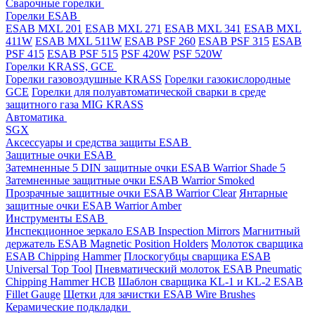
Cварочные горелки
Горелки ESAB
ESAB MXL 201
ESAB MXL 271
ESAB MXL 341
ESAB MXL
411W
ESAB MXL 511W
ESAB PSF 260
ESAB PSF 315
ESAB
PSF 415
ESAB PSF 515
PSF 420W
PSF 520W
Горелки KRASS, GCE
Горелки газовоздушные KRASS
Горелки газокислородные
GCE
Горелки для полуавтоматической сварки в среде
защитного газа MIG KRASS
Автоматика
SGX
Аксессуары и средства защиты ESAB
Защитные очки ESAB
Затемненные 5 DIN защитные очки ESAB Warrior Shade 5
Затемненные защитные очки ESAB Warrior Smoked
Прозрачные защитные очки ESAB Warrior Clear
Янтарные
защитные очки ESAB Warrior Amber
Инструменты ESAB
Инспекционное зеркало ESAB Inspection Mirrors
Магнитный
держатель ESAB Magnetic Position Holders
Молоток сварщика
ESAB Chipping Hammer
Плоскогубцы сварщика ESAB
Universal Top Tool
Пневматический молоток ESAB Pneumatic
Chipping Hammer HCB
Шаблон сварщика KL-1 и KL-2 ESAB
Fillet Gauge
Щетки для зачистки ESAB Wire Brushes
Керамические подкладки