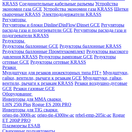
KRASS
Соединительные кабельные разъемы
Устройства
экономии газа GCE
Устройства экономии газа KRASS
Щитки
сварочные KRASS
Электрододержатели KRASS
Регуляторы
Регуляторы и блоки Dinline\DinFlow\Dinset GCE
Регуляторы
расхода газа и подогреватели GCE
Регуляторы расхода газа и
подогреватели KRASS
Редукторы
Редукторы баллонные GCE
Редукторы баллонные KRASS
Редукторы баллонные Промтехкомплект
Редукторы высокого
давления KRASS
Редукторы рамповые GCE
Редукторы
сетевые GCE
Редукторы сетевые KRASS
Резаки
Мундштуки для резаков инжекторных типа FIT+
Мундштуки,
гайки, вентили, рычаги к резакам GCE
Мундштуки, гайки,
вентили, рычаги к резакам KRASS
Резаки воздушно-дуговые
GCE
Резаки газовые GCE
Оборудование
Инверторы для MMA сварки
LHN 250i Plus
Rogue ES 200i PRO
Инверторы для TIG сварки
origo-tig-3000i-ac
origo-tig-4300iw-ac
rebel-emp-205ic-ac
Rogue
ET 200iP PRO
Плазморезы ESAB
Сварочные полуавтоматы