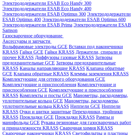
Электрододержатели ESAB Eco Handy 300
Электрододержатели ESAB Eco Handy 400
Электрододержатели ESAB Optimus 300
Электрододержатели
ESAB Optimus 400
Электрододержатели ESAB Optimus 600
Электрододержатели ESAB Prima
Электрододержатели ESAB
Samson
Газосварочное оборудование
Аксессуары и запчасти
Вольфрамовые электроды GCE
Вставки под наконечники
KRASS
Гайки GCE
Гайки KRASS
Держатели, спирали и
прочее KRASS
Диффузоры газовые KRASS
Затворы
предохранительные GCE
Затворы предохранительные
KRASS
Каналы направляющие KRASS
Клапана обратные
GCE
Клапана обратные KRASS
Клеммы заземления KRASS
Комплектующие для сетевого оборудования GCE
Комплектующие и приспособления
Комплектующие и
приспособления GCE
Комплектующие и приспособления
KRASS
Комплекты и посты GCE
Манометры, расходомеры,
уплотнительные кольца GCE
Манометры, расходомеры,
уплотнительные кольца KRASS
Ниппели GCE
Ниппели
KRASS
Очки и щитки защитные
Переходники, тройники
KRASS
Прокладки GCE
Прокладки KRASS
Рампы и
манифольды GCE
Рукава резиновые для газосварочных работ
и принадлежности KRASS
Сварочная химия KRASS
Сварочные наконечники KRASS
Светофильтры и пластины