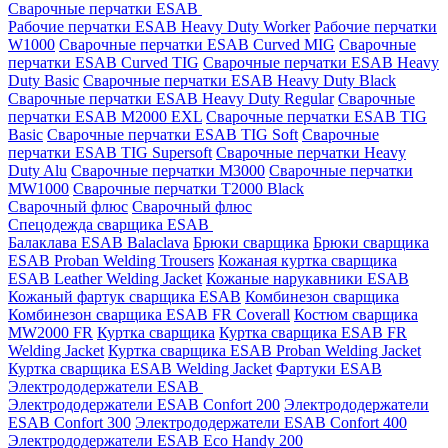
Сварочные перчатки ESAB
Рабочие перчатки ESAB Heavy Duty Worker
Рабочие перчатки
W1000
Сварочные перчатки ESAB Curved MIG
Сварочные
перчатки ESAB Curved TIG
Сварочные перчатки ESAB Heavy
Duty Basic
Сварочные перчатки ESAB Heavy Duty Black
Сварочные перчатки ESAB Heavy Duty Regular
Сварочные
перчатки ESAB M2000 EXL
Сварочные перчатки ESAB TIG
Basic
Сварочные перчатки ESAB TIG Soft
Сварочные
перчатки ESAB TIG Supersoft
Сварочные перчатки Heavy
Duty Alu
Сварочные перчатки M3000
Сварочные перчатки
MW1000
Сварочные перчатки T2000 Black
Сварочный флюс
Сварочный флюс
Спецодежда сварщика ESAB
Балаклава ESAB Balaclava
Брюки сварщика
Брюки сварщика
ESAB Proban Welding Trousers
Кожаная куртка сварщика
ESAB Leather Welding Jacket
Кожаные нарукавники ESAB
Кожаный фартук сварщика ESAB
Комбинезон сварщика
Комбинезон сварщика ESAB FR Coverall
Костюм сварщика
MW2000 FR
Куртка сварщика
Куртка сварщика ESAB FR
Welding Jacket
Куртка сварщика ESAB Proban Welding Jacket
Куртка сварщика ESAB Welding Jacket
Фартуки ESAB
Электрододержатели ESAB
Электрододержатели ESAB Confort 200
Электрододержатели
ESAB Confort 300
Электрододержатели ESAB Confort 400
Электрододержатели ESAB Eco Handy 200