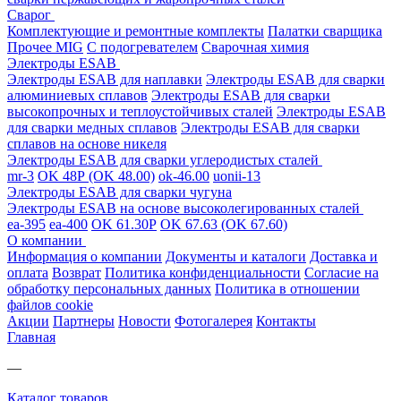
Сварог
Комплектующие и ремонтные комплекты
Палатки сварщика
Прочее MIG
С подогревателем
Сварочная химия
Электроды ESAB
Электроды ESAB для наплавки
Электроды ESAB для сварки
алюминиевых сплавов
Электроды ESAB для сварки
высокопрочных и теплоустойчивых сталей
Электроды ESAB
для сварки медных сплавов
Электроды ESAB для сварки
сплавов на основе никеля
Электроды ESAB для сварки углеродистых сталей
mr-3
OK 48Р (OK 48.00)
ok-46.00
uonii-13
Электроды ESAB для сварки чугуна
Электроды ESAB на основе высоколегированных сталей
ea-395
ea-400
OK 61.30Р
OK 67.63 (OK 67.60)
О компании
Информация о компании
Документы и каталоги
Доставка и
оплата
Возврат
Политика конфиденциальности
Согласие на
обработку персональных данных
Политика в отношении
файлов cookie
Акции
Партнеры
Новости
Фотогалерея
Контакты
Главная
—
Каталог товаров