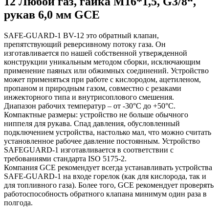
12 Любой газ, гайка M16*1,5, G3/8“,
рукав 6,0 мм GCE
SAFE-GUARD-1 BV-12 это обратный клапан,
препятствующий реверсивному потоку газа. Он
изготавливается по нашей собственной утвержденной
конструкции уникальным методом сборки, исключающим
применение паяных или обжимных соединений. Устройство
может применяться при работе с кислородом, ацетиленом,
пропаном и природным газом, совместно с резаками
инжекторного типа и внутрисоплового смешения.
Диапазон рабочих температур – от -30°C до +50°C.
Компактные размеры: устройство не больше обычного
ниппеля для рукава. Спад давления, обусловленный
подключением устройства, настолько мал, что можно считать
установленное рабочее давление постоянным. Устройство
SAFEGUARD-1 изготавливается в соответствии с
требованиями стандарта ISO 5175-2.
Компания GCE рекомендует всегда устанавливать устройства
SAFE-GUARD-1 на входе горелок (как для кислорода, так и
для топливного газа). Более того, GCE рекомендует проверять
работоспособность обратного клапана минимум один раза в
полгода.