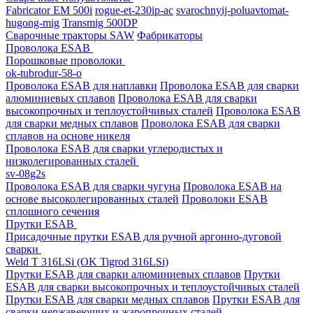
Fabricator EM 500i
rogue-et-230ip-ac
svarochnyij-poluavtomat-
hugong-mig
Transmig 500DP
Сварочные тракторы SAW
Фабрикаторы
Проволока ESAB
Порошковые проволоки
ok-tubrodur-58-o
Проволока ESAB для наплавки
Проволока ESAB для сварки
алюминиевых сплавов
Проволока ESAB для сварки
высокопрочных и теплоустойчивых сталей
Проволока ESAB
для сварки медных сплавов
Проволока ESAB для сварки
сплавов на основе никеля
Проволока ESAB для сварки углеродистых и
низколегированных сталей
sv-08g2s
Проволока ESAB для сварки чугуна
Проволока ESAB на
основе высоколегированных сталей
Проволоки ESAB
сплошного сечения
Прутки ESAB
Присадочные прутки ESAB для ручной аргонно-дуговой
сварки
Weld T 316LSi (OK Tigrod 316LSi)
Прутки ESAB для сварки алюминиевых сплавов
Прутки
ESAB для сварки высокопрочных и теплоустойчивых сталей
Прутки ESAB для сварки медных сплавов
Прутки ESAB для
сварки нержавеющих и жаропрочных сталей