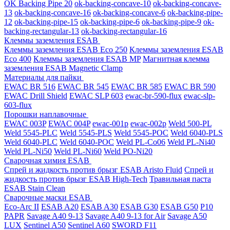
OK Backing Pipe 20
ok-backing-concave-10
ok-backing-concave-
13
ok-backing-concave-16
ok-backing-concave-6
ok-backing-pipe-
12
ok-backing-pipe-15
ok-backing-pipe-6
ok-backing-pipe-9
ok-
backing-rectangular-13
ok-backing-rectangular-16
Клеммы заземления ESAB
Клеммы заземления ESAB Eco 250
Клеммы заземления ESAB
Eco 400
Клеммы заземления ESAB MP
Магнитная клемма
заземления ESAB Magnetic Clamp
Материалы для пайки
EWAC BR 516
EWAC BR 545
EWAC BR 585
EWAC BR 590
EWAC Drill Shield
EWAC SLP 603
ewac-br-590-flux
ewac-slp-
603-flux
Порошки наплавочные
EWAC 003P
EWAC 004P
ewac-001p
ewac-002p
Weld 500-PL
Weld 5545-PLC
Weld 5545-PLS
Weld 5545-POC
Weld 6040-PLS
Weld 6040-PLС
Weld 6040-POC
Weld PL-Co06
Weld PL-Ni40
Weld PL-Ni50
Weld PL-Ni60
Weld PO-Ni20
Сварочная химия ESAB
Спрей и жидкость против брызг ESAB Aristo Fluid
Спрей и
жидкость против брызг ESAB High-Tech
Травильная паста
ESAB Stain Clean
Сварочные маски ESAB
Eco-Arc II
ESAB A20
ESAB A30
ESAB G30
ESAB G50
P10
PAPR
Savage A40 9-13
Savage A40 9-13 for Air
Savage A50
LUX
Sentinel A50
Sentinel A60
SWORD F11