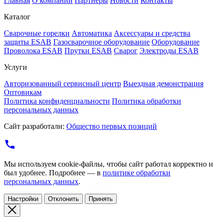
Главная
О компании
Партнеры
Новости
Контакты
Каталог
Cварочные горелки
Автоматика
Аксессуары и средства
защиты ESAB
Газосварочное оборудование
Оборудование
Проволока ESAB
Прутки ESAB
Сварог
Электроды ESAB
Услуги
Авторизованный сервисный центр
Выездная демонстрация
Оптовикам
Политика конфиденциальности
Политика обработки
персональных данных
Сайт разработали:
Общество первых позиций
Мы используем cookie-файлы, чтобы сайт работал корректно и
был удобнее. Подробнее — в
политике обработки
персональных данных
.
Настройки
Отклонить
Принять