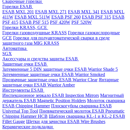
Cварочные горелки
Горелки ESAB
ESAB MXL 201
ESAB MXL 271
ESAB MXL 341
ESAB MXL
411W
ESAB MXL 511W
ESAB PSF 260
ESAB PSF 315
ESAB
PSF 415
ESAB PSF 515
PSF 420W
PSF 520W
Горелки KRASS, GCE
Горелки газовоздушные KRASS
Горелки газокислородные
GCE
Горелки для полуавтоматической сварки в среде
защитного газа MIG KRASS
Автоматика
SGX
Аксессуары и средства защиты ESAB
Защитные очки ESAB
Затемненные 5 DIN защитные очки ESAB Warrior Shade 5
Затемненные защитные очки ESAB Warrior Smoked
Прозрачные защитные очки ESAB Warrior Clear
Янтарные
защитные очки ESAB Warrior Amber
Инструменты ESAB
Инспекционное зеркало ESAB Inspection Mirrors
Магнитный
держатель ESAB Magnetic Position Holders
Молоток сварщика
ESAB Chipping Hammer
Плоскогубцы сварщика ESAB
Universal Top Tool
Пневматический молоток ESAB Pneumatic
Chipping Hammer HCB
Шаблон сварщика KL-1 и KL-2 ESAB
Fillet Gauge
Щетки для зачистки ESAB Wire Brushes
Керамические подкладки