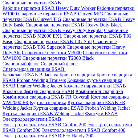
Сварочные перчатки ESAB
Рабочие перчатки ESAB Heavy Duty Worker
Рабочие перчатки
W1000
Сварочные перчатки ESAB Curved MIG
Сварочные
перчатки ESAB Curved TIG
Сварочные перчатки ESAB Heavy
Duty Basic
Сварочные перчатки ESAB Heavy Duty Black
Сварочные перчатки ESAB Heavy Duty Regular
Сварочные
перчатки ESAB M2000 EXL
Сварочные перчатки ESAB TIG
Basic
Сварочные перчатки ESAB TIG Soft
Сварочные
перчатки ESAB TIG Supersoft
Сварочные перчатки Heavy
Duty Alu
Сварочные перчатки M3000
Сварочные перчатки
MW1000
Сварочные перчатки T2000 Black
Сварочный флюс
Сварочный флюс
Спецодежда сварщика ESAB
Балаклава ESAB Balaclava
Брюки сварщика
Брюки сварщика
ESAB Proban Welding Trousers
Кожаная куртка сварщика
ESAB Leather Welding Jacket
Кожаные нарукавники ESAB
Кожаный фартук сварщика ESAB
Комбинезон сварщика
Комбинезон сварщика ESAB FR Coverall
Костюм сварщика
MW2000 FR
Куртка сварщика
Куртка сварщика ESAB FR
Welding Jacket
Куртка сварщика ESAB Proban Welding Jacket
Куртка сварщика ESAB Welding Jacket
Фартуки ESAB
Электрододержатели ESAB
Электрододержатели ESAB Confort 200
Электрододержатели
ESAB Confort 300
Электрододержатели ESAB Confort 400
Электрододержатели ESAB Eco Handy 200