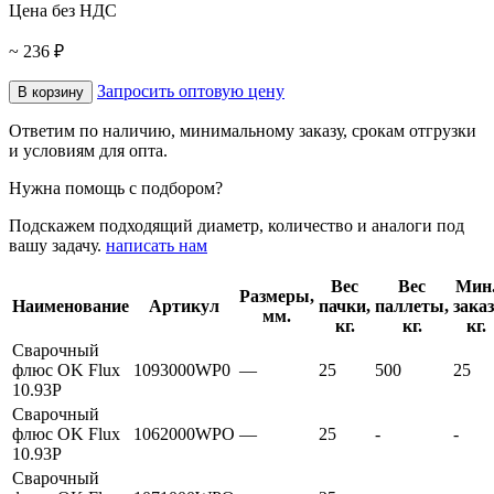
Цена без НДС
~ 236 ₽
Запросить оптовую цену
В корзину
Ответим по наличию, минимальному заказу, срокам отгрузки
и условиям для опта.
Нужна помощь с подбором?
Подскажем подходящий диаметр, количество и аналоги под
вашу задачу.
написать нам
Вес
Вес
Мин
Размеры,
Наименование
Артикул
пачки,
паллеты,
заказ
мм.
кг.
кг.
кг.
Сварочный
флюс OK Flux
1093000WP0
—
25
500
25
10.93P
Сварочный
флюс OK Flux
1062000WPO
—
25
-
-
10.93P
Сварочный