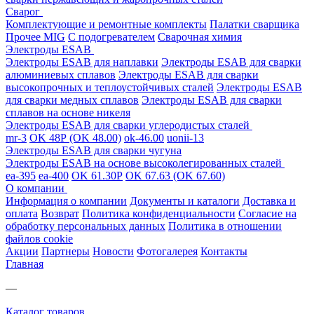
Сварог
Комплектующие и ремонтные комплекты
Палатки сварщика
Прочее MIG
С подогревателем
Сварочная химия
Электроды ESAB
Электроды ESAB для наплавки
Электроды ESAB для сварки
алюминиевых сплавов
Электроды ESAB для сварки
высокопрочных и теплоустойчивых сталей
Электроды ESAB
для сварки медных сплавов
Электроды ESAB для сварки
сплавов на основе никеля
Электроды ESAB для сварки углеродистых сталей
mr-3
OK 48Р (OK 48.00)
ok-46.00
uonii-13
Электроды ESAB для сварки чугуна
Электроды ESAB на основе высоколегированных сталей
ea-395
ea-400
OK 61.30Р
OK 67.63 (OK 67.60)
О компании
Информация о компании
Документы и каталоги
Доставка и
оплата
Возврат
Политика конфиденциальности
Согласие на
обработку персональных данных
Политика в отношении
файлов cookie
Акции
Партнеры
Новости
Фотогалерея
Контакты
Главная
—
Каталог товаров