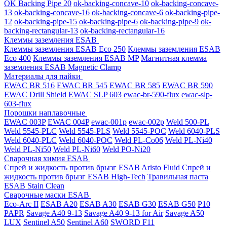
OK Backing Pipe 20
ok-backing-concave-10
ok-backing-concave-
13
ok-backing-concave-16
ok-backing-concave-6
ok-backing-pipe-
12
ok-backing-pipe-15
ok-backing-pipe-6
ok-backing-pipe-9
ok-
backing-rectangular-13
ok-backing-rectangular-16
Клеммы заземления ESAB
Клеммы заземления ESAB Eco 250
Клеммы заземления ESAB
Eco 400
Клеммы заземления ESAB MP
Магнитная клемма
заземления ESAB Magnetic Clamp
Материалы для пайки
EWAC BR 516
EWAC BR 545
EWAC BR 585
EWAC BR 590
EWAC Drill Shield
EWAC SLP 603
ewac-br-590-flux
ewac-slp-
603-flux
Порошки наплавочные
EWAC 003P
EWAC 004P
ewac-001p
ewac-002p
Weld 500-PL
Weld 5545-PLC
Weld 5545-PLS
Weld 5545-POC
Weld 6040-PLS
Weld 6040-PLС
Weld 6040-POC
Weld PL-Co06
Weld PL-Ni40
Weld PL-Ni50
Weld PL-Ni60
Weld PO-Ni20
Сварочная химия ESAB
Спрей и жидкость против брызг ESAB Aristo Fluid
Спрей и
жидкость против брызг ESAB High-Tech
Травильная паста
ESAB Stain Clean
Сварочные маски ESAB
Eco-Arc II
ESAB A20
ESAB A30
ESAB G30
ESAB G50
P10
PAPR
Savage A40 9-13
Savage A40 9-13 for Air
Savage A50
LUX
Sentinel A50
Sentinel A60
SWORD F11