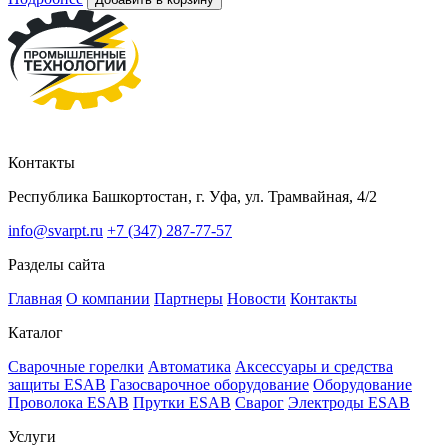
Контакты
Республика Башкортостан, г. Уфа, ул. Трамвайная, 4/2
info@svarpt.ru
+7 (347) 287-77-57
Разделы сайта
Главная
О компании
Партнеры
Новости
Контакты
Каталог
Cварочные горелки
Автоматика
Аксессуары и средства
защиты ESAB
Газосварочное оборудование
Оборудование
Проволока ESAB
Прутки ESAB
Сварог
Электроды ESAB
Услуги