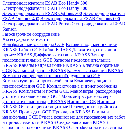
Электрододержатели ESAB Eco Handy 300
Электрододержатели ESAB Eco Handy 400
Электрододержатели ESAB Optimus 300
Электрододержатели
ESAB Optimus 400
Электрододержатели ESAB Optimus 600
Электрододержатели ESAB Prima
Электрододержатели ESAB
Samson
Газосварочное оборудование
Аксессуары и запчасти
Вольфрамовые электроды GCE
Вставки под наконечники
KRASS
Гайки GCE
Гайки KRASS
Держатели, спирали и
прочее KRASS
Диффузоры газовые KRASS
Затворы
предохранительные GCE
Затворы предохранительные
KRASS
Каналы направляющие KRASS
Клапана обратные
GCE
Клапана обратные KRASS
Клеммы заземления KRASS
Комплектующие для сетевого оборудования GCE
Комплектующие и приспособления
Комплектующие и
приспособления GCE
Комплектующие и приспособления
KRASS
Комплекты и посты GCE
Манометры, расходомеры,
уплотнительные кольца GCE
Манометры, расходомеры,
уплотнительные кольца KRASS
Ниппели GCE
Ниппели
KRASS
Очки и щитки защитные
Переходники, тройники
KRASS
Прокладки GCE
Прокладки KRASS
Рампы и
манифольды GCE
Рукава резиновые для газосварочных работ
и принадлежности KRASS
Сварочная химия KRASS
Сварочные наконечники KRASS
Светофильтры и пластины