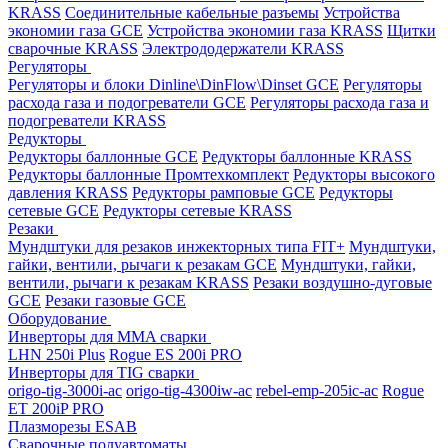
KRASS
Соединительные кабельные разъемы
Устройства
экономии газа GCE
Устройства экономии газа KRASS
Щитки
сварочные KRASS
Электрододержатели KRASS
Регуляторы
Регуляторы и блоки Dinline\DinFlow\Dinset GCE
Регуляторы
расхода газа и подогреватели GCE
Регуляторы расхода газа и
подогреватели KRASS
Редукторы
Редукторы баллонные GCE
Редукторы баллонные KRASS
Редукторы баллонные Промтехкомплект
Редукторы высокого
давления KRASS
Редукторы рамповые GCE
Редукторы
сетевые GCE
Редукторы сетевые KRASS
Резаки
Мундштуки для резаков инжекторных типа FIT+
Мундштуки,
гайки, вентили, рычаги к резакам GCE
Мундштуки, гайки,
вентили, рычаги к резакам KRASS
Резаки воздушно-дуговые
GCE
Резаки газовые GCE
Оборудование
Инверторы для MMA сварки
LHN 250i Plus
Rogue ES 200i PRO
Инверторы для TIG сварки
origo-tig-3000i-ac
origo-tig-4300iw-ac
rebel-emp-205ic-ac
Rogue
ET 200iP PRO
Плазморезы ESAB
Сварочные полуавтоматы