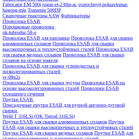
Fabricator EM 500i
rogue-et-230ip-ac
svarochnyij-poluavtomat-
hugong-mig
Transmig 500DP
Сварочные тракторы SAW
Фабрикаторы
Проволока ESAB
Порошковые проволоки
ok-tubrodur-58-o
Проволока ESAB для наплавки
Проволока ESAB для сварки
алюминиевых сплавов
Проволока ESAB для сварки
высокопрочных и теплоустойчивых сталей
Проволока ESAB
для сварки медных сплавов
Проволока ESAB для сварки
сплавов на основе никеля
Проволока ESAB для сварки углеродистых и
низколегированных сталей
sv-08g2s
Проволока ESAB для сварки чугуна
Проволока ESAB на
основе высоколегированных сталей
Проволоки ESAB
сплошного сечения
Прутки ESAB
Присадочные прутки ESAB для ручной аргонно-дуговой
сварки
Weld T 316LSi (OK Tigrod 316LSi)
Прутки ESAB для сварки алюминиевых сплавов
Прутки
ESAB для сварки высокопрочных и теплоустойчивых сталей
Прутки ESAB для сварки медных сплавов
Прутки ESAB для
сварки нержавеющих и жаропрочных сталей