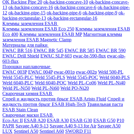
OK Backing Pipe 20
ok-backing-concave-10
ok-backing-concave-
13
ok-backing-concave-16
ok-backing-concave-6
ok-backing-pipe-
12
ok-backing-pipe-15
ok-backing-pipe-6
ok-backing-pipe-9
ok-
backing-rectangular-13
ok-backing-rectangular-16
Клеммы заземления ESAB
Клеммы заземления ESAB Eco 250
Клеммы заземления ESAB
Eco 400
Клеммы заземления ESAB MP
Магнитная клемма
заземления ESAB Magnetic Clamp
Материалы для пайки
EWAC BR 516
EWAC BR 545
EWAC BR 585
EWAC BR 590
EWAC Drill Shield
EWAC SLP 603
ewac-br-590-flux
ewac-slp-
603-flux
Порошки наплавочные
EWAC 003P
EWAC 004P
ewac-001p
ewac-002p
Weld 500-PL
Weld 5545-PLC
Weld 5545-PLS
Weld 5545-POC
Weld 6040-PLS
Weld 6040-PLС
Weld 6040-POC
Weld PL-Co06
Weld PL-Ni40
Weld PL-Ni50
Weld PL-Ni60
Weld PO-Ni20
Сварочная химия ESAB
Спрей и жидкость против брызг ESAB Aristo Fluid
Спрей и
жидкость против брызг ESAB High-Tech
Травильная паста
ESAB Stain Clean
Сварочные маски ESAB
Eco-Arc II
ESAB A20
ESAB A30
ESAB G30
ESAB G50
P10
PAPR
Savage A40 9-13
Savage A40 9-13 for Air
Savage A50
LUX
Sentinel A50
Sentinel A60
SWORD F11