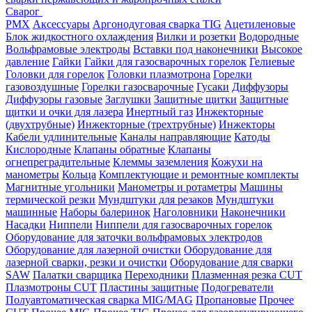
Сварог
PMX
Аксессуары
Аргонодуговая сварка TIG
Ацетиленовые
Блок жидкостного охлаждения
Вилки и розетки
Водородные
Вольфрамовые электроды
Вставки под наконечники
Высокое
давление
Гайки
Гайки для газосварочных горелок
Гелиевые
Головки для горелок
Головки плазмотрона
Горелки
газовоздушные
Горелки газосварочные
Гусаки
Диффузоры
Диффузоры газовые
Заглушки
Защитные щитки
Защитные
щитки и очки для лазера
Инертный газ
Инжекторные
(двухтрубные)
Инжекторные (трехтрубные)
Инжекторы
Кабели удлинительные
Каналы направляющие
Катоды
Кислородные
Клапаны обратные
Клапаны
огнепреградительные
Клеммы заземления
Кожухи на
манометры
Кольца
Комплектующие и ремонтные комплекты
Магнитные угольники
Манометры и ротаметры
Машины
термической резки
Мундштуки для резаков
Мундштуки
машинные
Наборы балеринок
Наголовники
Наконечники
Насадки
Ниппели
Ниппели для газосварочных горелок
Оборудование для заточки вольфрамовых электродов
Оборудование для лазерной очистки
Оборудование для
лазерной сварки, резки и очистки
Оборудование для сварки
SAW
Палатки сварщика
Переходники
Плазменная резка CUT
Плазмотроны CUT
Пластины защитные
Подогреватели
Полуавтоматическая сварка MIG/MAG
Пропановые
Прочее