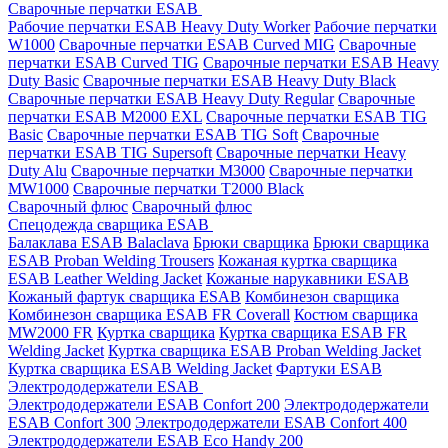
Сварочные перчатки ESAB
Рабочие перчатки ESAB Heavy Duty Worker
Рабочие перчатки
W1000
Сварочные перчатки ESAB Curved MIG
Сварочные
перчатки ESAB Curved TIG
Сварочные перчатки ESAB Heavy
Duty Basic
Сварочные перчатки ESAB Heavy Duty Black
Сварочные перчатки ESAB Heavy Duty Regular
Сварочные
перчатки ESAB M2000 EXL
Сварочные перчатки ESAB TIG
Basic
Сварочные перчатки ESAB TIG Soft
Сварочные
перчатки ESAB TIG Supersoft
Сварочные перчатки Heavy
Duty Alu
Сварочные перчатки M3000
Сварочные перчатки
MW1000
Сварочные перчатки T2000 Black
Сварочный флюс
Сварочный флюс
Спецодежда сварщика ESAB
Балаклава ESAB Balaclava
Брюки сварщика
Брюки сварщика
ESAB Proban Welding Trousers
Кожаная куртка сварщика
ESAB Leather Welding Jacket
Кожаные нарукавники ESAB
Кожаный фартук сварщика ESAB
Комбинезон сварщика
Комбинезон сварщика ESAB FR Coverall
Костюм сварщика
MW2000 FR
Куртка сварщика
Куртка сварщика ESAB FR
Welding Jacket
Куртка сварщика ESAB Proban Welding Jacket
Куртка сварщика ESAB Welding Jacket
Фартуки ESAB
Электрододержатели ESAB
Электрододержатели ESAB Confort 200
Электрододержатели
ESAB Confort 300
Электрододержатели ESAB Confort 400
Электрододержатели ESAB Eco Handy 200