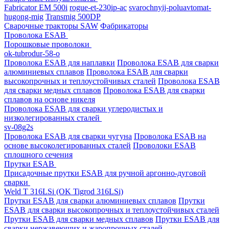
Fabricator EM 500i
rogue-et-230ip-ac
svarochnyij-poluavtomat-
hugong-mig
Transmig 500DP
Сварочные тракторы SAW
Фабрикаторы
Проволока ESAB
Порошковые проволоки
ok-tubrodur-58-o
Проволока ESAB для наплавки
Проволока ESAB для сварки
алюминиевых сплавов
Проволока ESAB для сварки
высокопрочных и теплоустойчивых сталей
Проволока ESAB
для сварки медных сплавов
Проволока ESAB для сварки
сплавов на основе никеля
Проволока ESAB для сварки углеродистых и
низколегированных сталей
sv-08g2s
Проволока ESAB для сварки чугуна
Проволока ESAB на
основе высоколегированных сталей
Проволоки ESAB
сплошного сечения
Прутки ESAB
Присадочные прутки ESAB для ручной аргонно-дуговой
сварки
Weld T 316LSi (OK Tigrod 316LSi)
Прутки ESAB для сварки алюминиевых сплавов
Прутки
ESAB для сварки высокопрочных и теплоустойчивых сталей
Прутки ESAB для сварки медных сплавов
Прутки ESAB для
сварки нержавеющих и жаропрочных сталей