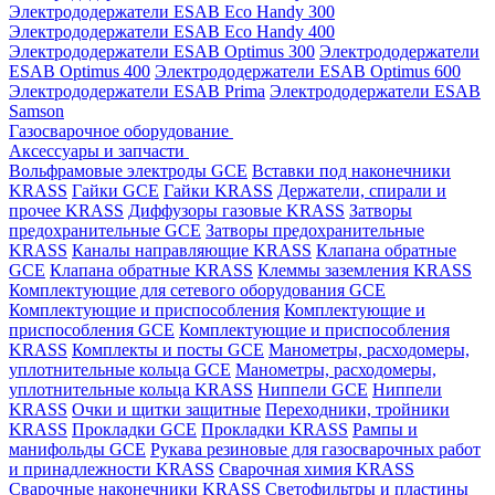
Электрододержатели ESAB Eco Handy 300
Электрододержатели ESAB Eco Handy 400
Электрододержатели ESAB Optimus 300
Электрододержатели
ESAB Optimus 400
Электрододержатели ESAB Optimus 600
Электрододержатели ESAB Prima
Электрододержатели ESAB
Samson
Газосварочное оборудование
Аксессуары и запчасти
Вольфрамовые электроды GCE
Вставки под наконечники
KRASS
Гайки GCE
Гайки KRASS
Держатели, спирали и
прочее KRASS
Диффузоры газовые KRASS
Затворы
предохранительные GCE
Затворы предохранительные
KRASS
Каналы направляющие KRASS
Клапана обратные
GCE
Клапана обратные KRASS
Клеммы заземления KRASS
Комплектующие для сетевого оборудования GCE
Комплектующие и приспособления
Комплектующие и
приспособления GCE
Комплектующие и приспособления
KRASS
Комплекты и посты GCE
Манометры, расходомеры,
уплотнительные кольца GCE
Манометры, расходомеры,
уплотнительные кольца KRASS
Ниппели GCE
Ниппели
KRASS
Очки и щитки защитные
Переходники, тройники
KRASS
Прокладки GCE
Прокладки KRASS
Рампы и
манифольды GCE
Рукава резиновые для газосварочных работ
и принадлежности KRASS
Сварочная химия KRASS
Сварочные наконечники KRASS
Светофильтры и пластины