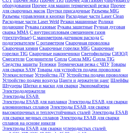
CUT
Прочее MIG
Прочее TIG
Прочее для газорегулирующего
оборудования
Прочее для машин термической резки
Прочее
для сварочных масок
Прутки присадочные
Разъемы MIG
Разъемы управления и кнопки
Расходные части Laser Clean
Расходные части Laser Weld
Резаки машинные
Ролики
подающие
Рукава газовые
Рукава защитные
Ручная дуговая
сварка MMA
С внутрисопловым смешением газов
(трехтрубные)
С манометром-датчиком расхода
С
подогревателем
С ротаметром
Сварочная проволока
Сварочная химия
Сварочные горелки MIG
Сварочные
горелки TIG
Сварочные наконечники
Светофильтры
СИЗОД
Смесители
Соединители
Сопла
Сопла MIG
Сопла TIG
Средства защиты
Тележки
Термическая резка с ЧПУ
Товары
для сварки SAW
Товары для устройств подачи проволоки
Углекислотные
Устройства ДУ
Устройства подачи проволоки
Устройство подачи воздуха
Цанги и держатели цанг
Шлейфы
Штуцеры
Щитки и маски для сварки
Экономайзеры
Электрододержатели
Электроды ESAB
Электроды ESAB для наплавки
Электроды ESAB для сварки
алюминиевых сплавов
Электроды ESAB для сварки
высокопрочных и теплоустойчивых сталей
Электроды ESAB
для сварки медных сплавов
Электроды ESAB для сварки
сплавов на основе никеля
Электроды ESAB для сварки углеродистых сталей