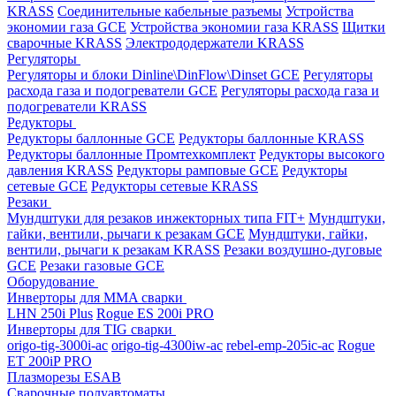
KRASS
Соединительные кабельные разъемы
Устройства
экономии газа GCE
Устройства экономии газа KRASS
Щитки
сварочные KRASS
Электрододержатели KRASS
Регуляторы
Регуляторы и блоки Dinline\DinFlow\Dinset GCE
Регуляторы
расхода газа и подогреватели GCE
Регуляторы расхода газа и
подогреватели KRASS
Редукторы
Редукторы баллонные GCE
Редукторы баллонные KRASS
Редукторы баллонные Промтехкомплект
Редукторы высокого
давления KRASS
Редукторы рамповые GCE
Редукторы
сетевые GCE
Редукторы сетевые KRASS
Резаки
Мундштуки для резаков инжекторных типа FIT+
Мундштуки,
гайки, вентили, рычаги к резакам GCE
Мундштуки, гайки,
вентили, рычаги к резакам KRASS
Резаки воздушно-дуговые
GCE
Резаки газовые GCE
Оборудование
Инверторы для MMA сварки
LHN 250i Plus
Rogue ES 200i PRO
Инверторы для TIG сварки
origo-tig-3000i-ac
origo-tig-4300iw-ac
rebel-emp-205ic-ac
Rogue
ET 200iP PRO
Плазморезы ESAB
Сварочные полуавтоматы