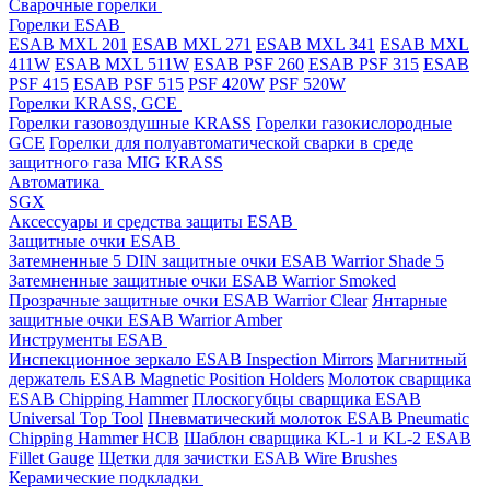
Cварочные горелки
Горелки ESAB
ESAB MXL 201
ESAB MXL 271
ESAB MXL 341
ESAB MXL
411W
ESAB MXL 511W
ESAB PSF 260
ESAB PSF 315
ESAB
PSF 415
ESAB PSF 515
PSF 420W
PSF 520W
Горелки KRASS, GCE
Горелки газовоздушные KRASS
Горелки газокислородные
GCE
Горелки для полуавтоматической сварки в среде
защитного газа MIG KRASS
Автоматика
SGX
Аксессуары и средства защиты ESAB
Защитные очки ESAB
Затемненные 5 DIN защитные очки ESAB Warrior Shade 5
Затемненные защитные очки ESAB Warrior Smoked
Прозрачные защитные очки ESAB Warrior Clear
Янтарные
защитные очки ESAB Warrior Amber
Инструменты ESAB
Инспекционное зеркало ESAB Inspection Mirrors
Магнитный
держатель ESAB Magnetic Position Holders
Молоток сварщика
ESAB Chipping Hammer
Плоскогубцы сварщика ESAB
Universal Top Tool
Пневматический молоток ESAB Pneumatic
Chipping Hammer HCB
Шаблон сварщика KL-1 и KL-2 ESAB
Fillet Gauge
Щетки для зачистки ESAB Wire Brushes
Керамические подкладки