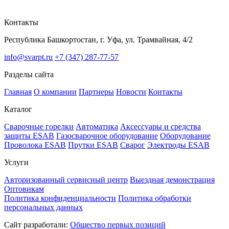
Контакты
Республика Башкортостан, г. Уфа, ул. Трамвайная, 4/2
info@svarpt.ru
+7 (347) 287-77-57
Разделы сайта
Главная
О компании
Партнеры
Новости
Контакты
Каталог
Cварочные горелки
Автоматика
Аксессуары и средства
защиты ESAB
Газосварочное оборудование
Оборудование
Проволока ESAB
Прутки ESAB
Сварог
Электроды ESAB
Услуги
Авторизованный сервисный центр
Выездная демонстрация
Оптовикам
Политика конфиденциальности
Политика обработки
персональных данных
Сайт разработали:
Общество первых позиций