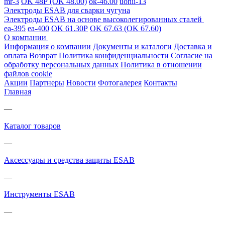
mr-3
OK 48Р (OK 48.00)
ok-46.00
uonii-13
Электроды ESAB для сварки чугуна
Электроды ESAB на основе высоколегированных сталей
ea-395
ea-400
OK 61.30Р
OK 67.63 (OK 67.60)
О компании
Информация о компании
Документы и каталоги
Доставка и
оплата
Возврат
Политика конфиденциальности
Согласие на
обработку персональных данных
Политика в отношении
файлов cookie
Акции
Партнеры
Новости
Фотогалерея
Контакты
Главная
—
Каталог товаров
—
Аксессуары и средства защиты ESAB
—
Инструменты ESAB
—