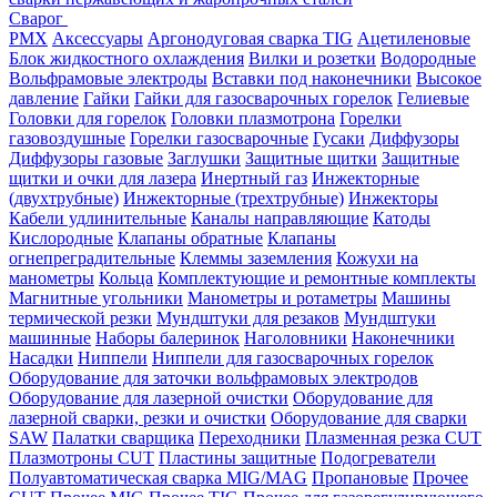
Сварог
PMX
Аксессуары
Аргонодуговая сварка TIG
Ацетиленовые
Блок жидкостного охлаждения
Вилки и розетки
Водородные
Вольфрамовые электроды
Вставки под наконечники
Высокое
давление
Гайки
Гайки для газосварочных горелок
Гелиевые
Головки для горелок
Головки плазмотрона
Горелки
газовоздушные
Горелки газосварочные
Гусаки
Диффузоры
Диффузоры газовые
Заглушки
Защитные щитки
Защитные
щитки и очки для лазера
Инертный газ
Инжекторные
(двухтрубные)
Инжекторные (трехтрубные)
Инжекторы
Кабели удлинительные
Каналы направляющие
Катоды
Кислородные
Клапаны обратные
Клапаны
огнепреградительные
Клеммы заземления
Кожухи на
манометры
Кольца
Комплектующие и ремонтные комплекты
Магнитные угольники
Манометры и ротаметры
Машины
термической резки
Мундштуки для резаков
Мундштуки
машинные
Наборы балеринок
Наголовники
Наконечники
Насадки
Ниппели
Ниппели для газосварочных горелок
Оборудование для заточки вольфрамовых электродов
Оборудование для лазерной очистки
Оборудование для
лазерной сварки, резки и очистки
Оборудование для сварки
SAW
Палатки сварщика
Переходники
Плазменная резка CUT
Плазмотроны CUT
Пластины защитные
Подогреватели
Полуавтоматическая сварка MIG/MAG
Пропановые
Прочее