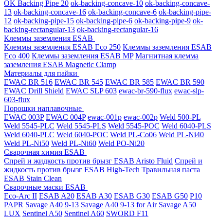
OK Backing Pipe 20
ok-backing-concave-10
ok-backing-concave-
13
ok-backing-concave-16
ok-backing-concave-6
ok-backing-pipe-
12
ok-backing-pipe-15
ok-backing-pipe-6
ok-backing-pipe-9
ok-
backing-rectangular-13
ok-backing-rectangular-16
Клеммы заземления ESAB
Клеммы заземления ESAB Eco 250
Клеммы заземления ESAB
Eco 400
Клеммы заземления ESAB MP
Магнитная клемма
заземления ESAB Magnetic Clamp
Материалы для пайки
EWAC BR 516
EWAC BR 545
EWAC BR 585
EWAC BR 590
EWAC Drill Shield
EWAC SLP 603
ewac-br-590-flux
ewac-slp-
603-flux
Порошки наплавочные
EWAC 003P
EWAC 004P
ewac-001p
ewac-002p
Weld 500-PL
Weld 5545-PLC
Weld 5545-PLS
Weld 5545-POC
Weld 6040-PLS
Weld 6040-PLС
Weld 6040-POC
Weld PL-Co06
Weld PL-Ni40
Weld PL-Ni50
Weld PL-Ni60
Weld PO-Ni20
Сварочная химия ESAB
Спрей и жидкость против брызг ESAB Aristo Fluid
Спрей и
жидкость против брызг ESAB High-Tech
Травильная паста
ESAB Stain Clean
Сварочные маски ESAB
Eco-Arc II
ESAB A20
ESAB A30
ESAB G30
ESAB G50
P10
PAPR
Savage A40 9-13
Savage A40 9-13 for Air
Savage A50
LUX
Sentinel A50
Sentinel A60
SWORD F11