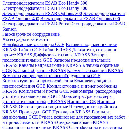
Электрододержатели ESAB Eco Handy 300
Электрододержатели ESAB Eco Handy 400
Электрододержатели ESAB Optimus 300
Электрододержатели
ESAB Optimus 400
Электрододержатели ESAB Optimus 600
Электрододержатели ESAB Prima
Электрододержатели ESAB
Samson
Газосварочное оборудование
Аксессуары и запчасти
Вольфрамовые электроды GCE
Вставки под наконечники
KRASS
Гайки GCE
Гайки KRASS
Держатели, спирали и
прочее KRASS
Диффузоры газовые KRASS
Затворы
предохранительные GCE
Затворы предохранительные
KRASS
Каналы направляющие KRASS
Клапана обратные
GCE
Клапана обратные KRASS
Клеммы заземления KRASS
Комплектующие для сетевого оборудования GCE
Комплектующие и приспособления
Комплектующие и
приспособления GCE
Комплектующие и приспособления
KRASS
Комплекты и посты GCE
Манометры, расходомеры,
уплотнительные кольца GCE
Манометры, расходомеры,
уплотнительные кольца KRASS
Ниппели GCE
Ниппели
KRASS
Очки и щитки защитные
Переходники, тройники
KRASS
Прокладки GCE
Прокладки KRASS
Рампы и
манифольды GCE
Рукава резиновые для газосварочных работ
и принадлежности KRASS
Сварочная химия KRASS
Сварочные наконечники KRASS
Светофильтры и пластины