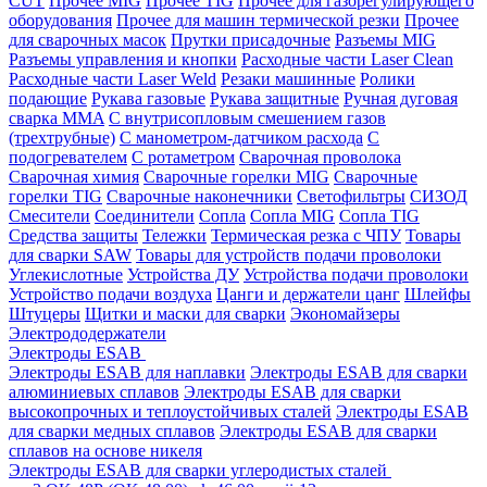
CUT
Прочее MIG
Прочее TIG
Прочее для газорегулирующего
оборудования
Прочее для машин термической резки
Прочее
для сварочных масок
Прутки присадочные
Разъемы MIG
Разъемы управления и кнопки
Расходные части Laser Clean
Расходные части Laser Weld
Резаки машинные
Ролики
подающие
Рукава газовые
Рукава защитные
Ручная дуговая
сварка MMA
С внутрисопловым смешением газов
(трехтрубные)
С манометром-датчиком расхода
С
подогревателем
С ротаметром
Сварочная проволока
Сварочная химия
Сварочные горелки MIG
Сварочные
горелки TIG
Сварочные наконечники
Светофильтры
СИЗОД
Смесители
Соединители
Сопла
Сопла MIG
Сопла TIG
Средства защиты
Тележки
Термическая резка с ЧПУ
Товары
для сварки SAW
Товары для устройств подачи проволоки
Углекислотные
Устройства ДУ
Устройства подачи проволоки
Устройство подачи воздуха
Цанги и держатели цанг
Шлейфы
Штуцеры
Щитки и маски для сварки
Экономайзеры
Электрододержатели
Электроды ESAB
Электроды ESAB для наплавки
Электроды ESAB для сварки
алюминиевых сплавов
Электроды ESAB для сварки
высокопрочных и теплоустойчивых сталей
Электроды ESAB
для сварки медных сплавов
Электроды ESAB для сварки
сплавов на основе никеля
Электроды ESAB для сварки углеродистых сталей