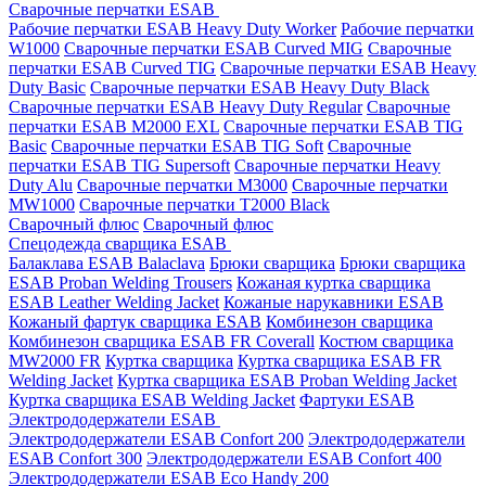
Сварочные перчатки ESAB
Рабочие перчатки ESAB Heavy Duty Worker
Рабочие перчатки
W1000
Сварочные перчатки ESAB Curved MIG
Сварочные
перчатки ESAB Curved TIG
Сварочные перчатки ESAB Heavy
Duty Basic
Сварочные перчатки ESAB Heavy Duty Black
Сварочные перчатки ESAB Heavy Duty Regular
Сварочные
перчатки ESAB M2000 EXL
Сварочные перчатки ESAB TIG
Basic
Сварочные перчатки ESAB TIG Soft
Сварочные
перчатки ESAB TIG Supersoft
Сварочные перчатки Heavy
Duty Alu
Сварочные перчатки M3000
Сварочные перчатки
MW1000
Сварочные перчатки T2000 Black
Сварочный флюс
Сварочный флюс
Спецодежда сварщика ESAB
Балаклава ESAB Balaclava
Брюки сварщика
Брюки сварщика
ESAB Proban Welding Trousers
Кожаная куртка сварщика
ESAB Leather Welding Jacket
Кожаные нарукавники ESAB
Кожаный фартук сварщика ESAB
Комбинезон сварщика
Комбинезон сварщика ESAB FR Coverall
Костюм сварщика
MW2000 FR
Куртка сварщика
Куртка сварщика ESAB FR
Welding Jacket
Куртка сварщика ESAB Proban Welding Jacket
Куртка сварщика ESAB Welding Jacket
Фартуки ESAB
Электрододержатели ESAB
Электрододержатели ESAB Confort 200
Электрододержатели
ESAB Confort 300
Электрододержатели ESAB Confort 400
Электрододержатели ESAB Eco Handy 200