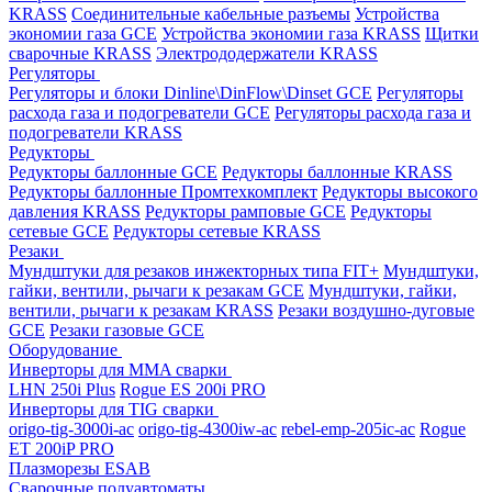
KRASS
Соединительные кабельные разъемы
Устройства
экономии газа GCE
Устройства экономии газа KRASS
Щитки
сварочные KRASS
Электрододержатели KRASS
Регуляторы
Регуляторы и блоки Dinline\DinFlow\Dinset GCE
Регуляторы
расхода газа и подогреватели GCE
Регуляторы расхода газа и
подогреватели KRASS
Редукторы
Редукторы баллонные GCE
Редукторы баллонные KRASS
Редукторы баллонные Промтехкомплект
Редукторы высокого
давления KRASS
Редукторы рамповые GCE
Редукторы
сетевые GCE
Редукторы сетевые KRASS
Резаки
Мундштуки для резаков инжекторных типа FIT+
Мундштуки,
гайки, вентили, рычаги к резакам GCE
Мундштуки, гайки,
вентили, рычаги к резакам KRASS
Резаки воздушно-дуговые
GCE
Резаки газовые GCE
Оборудование
Инверторы для MMA сварки
LHN 250i Plus
Rogue ES 200i PRO
Инверторы для TIG сварки
origo-tig-3000i-ac
origo-tig-4300iw-ac
rebel-emp-205ic-ac
Rogue
ET 200iP PRO
Плазморезы ESAB
Сварочные полуавтоматы