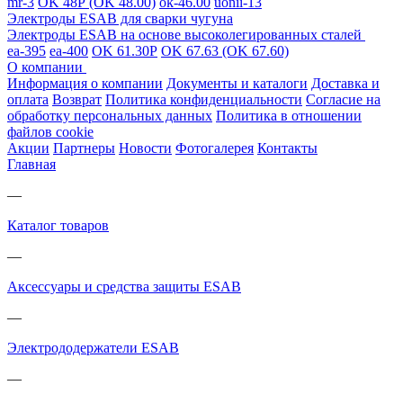
mr-3
OK 48Р (OK 48.00)
ok-46.00
uonii-13
Электроды ESAB для сварки чугуна
Электроды ESAB на основе высоколегированных сталей
ea-395
ea-400
OK 61.30Р
OK 67.63 (OK 67.60)
О компании
Информация о компании
Документы и каталоги
Доставка и
оплата
Возврат
Политика конфиденциальности
Согласие на
обработку персональных данных
Политика в отношении
файлов cookie
Акции
Партнеры
Новости
Фотогалерея
Контакты
Главная
—
Каталог товаров
—
Аксессуары и средства защиты ESAB
—
Электрододержатели ESAB
—