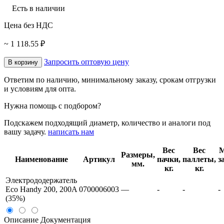
Есть в наличии
Цена без НДС
~ 1 118.55 ₽
Запросить оптовую цену
В корзину
Ответим по наличию, минимальному заказу, срокам отгрузки
и условиям для опта.
Нужна помощь с подбором?
Подскажем подходящий диаметр, количество и аналоги под
вашу задачу.
написать нам
Вес
Вес
М
Размеры,
Наименование
Артикул
пачки,
паллеты,
з
мм.
кг.
кг.
Электрододержатель
Eco Handy 200, 200A
0700006003
—
-
-
-
(35%)
Описание
Документация