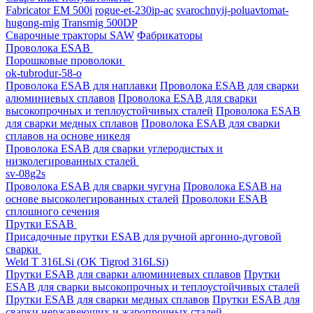
Fabricator EM 500i
rogue-et-230ip-ac
svarochnyij-poluavtomat-
hugong-mig
Transmig 500DP
Сварочные тракторы SAW
Фабрикаторы
Проволока ESAB
Порошковые проволоки
ok-tubrodur-58-o
Проволока ESAB для наплавки
Проволока ESAB для сварки
алюминиевых сплавов
Проволока ESAB для сварки
высокопрочных и теплоустойчивых сталей
Проволока ESAB
для сварки медных сплавов
Проволока ESAB для сварки
сплавов на основе никеля
Проволока ESAB для сварки углеродистых и
низколегированных сталей
sv-08g2s
Проволока ESAB для сварки чугуна
Проволока ESAB на
основе высоколегированных сталей
Проволоки ESAB
сплошного сечения
Прутки ESAB
Присадочные прутки ESAB для ручной аргонно-дуговой
сварки
Weld T 316LSi (OK Tigrod 316LSi)
Прутки ESAB для сварки алюминиевых сплавов
Прутки
ESAB для сварки высокопрочных и теплоустойчивых сталей
Прутки ESAB для сварки медных сплавов
Прутки ESAB для
сварки нержавеющих и жаропрочных сталей