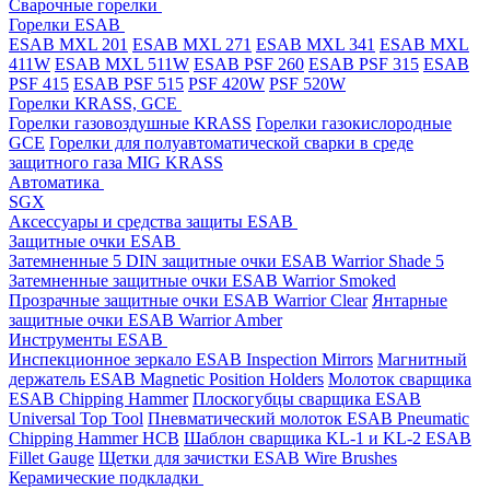
Cварочные горелки
Горелки ESAB
ESAB MXL 201
ESAB MXL 271
ESAB MXL 341
ESAB MXL
411W
ESAB MXL 511W
ESAB PSF 260
ESAB PSF 315
ESAB
PSF 415
ESAB PSF 515
PSF 420W
PSF 520W
Горелки KRASS, GCE
Горелки газовоздушные KRASS
Горелки газокислородные
GCE
Горелки для полуавтоматической сварки в среде
защитного газа MIG KRASS
Автоматика
SGX
Аксессуары и средства защиты ESAB
Защитные очки ESAB
Затемненные 5 DIN защитные очки ESAB Warrior Shade 5
Затемненные защитные очки ESAB Warrior Smoked
Прозрачные защитные очки ESAB Warrior Clear
Янтарные
защитные очки ESAB Warrior Amber
Инструменты ESAB
Инспекционное зеркало ESAB Inspection Mirrors
Магнитный
держатель ESAB Magnetic Position Holders
Молоток сварщика
ESAB Chipping Hammer
Плоскогубцы сварщика ESAB
Universal Top Tool
Пневматический молоток ESAB Pneumatic
Chipping Hammer HCB
Шаблон сварщика KL-1 и KL-2 ESAB
Fillet Gauge
Щетки для зачистки ESAB Wire Brushes
Керамические подкладки