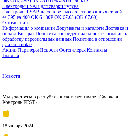
mr-3
OK 48Р (OK 48.00)
ok-46.00
uonii-13
Электроды ESAB для сварки чугуна
Электроды ESAB на основе высоколегированных сталей
ea-395
ea-400
OK 61.30Р
OK 67.63 (OK 67.60)
О компании
Информация о компании
Документы и каталоги
Доставка и
оплата
Возврат
Политика конфиденциальности
Согласие на
обработку персональных данных
Политика в отношении
файлов cookie
Акции
Партнеры
Новости
Фотогалерея
Контакты
Главная
—
Новости
—
Мы участвуем в республиканском фестивале «Сварка и
Контроль FEST»
18 января 2024