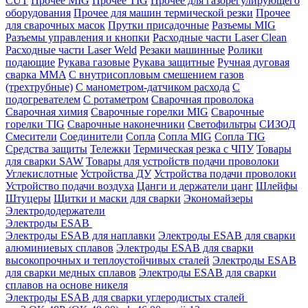
CUT
Прочее MIG
Прочее TIG
Прочее для газорегулирующего
оборудования
Прочее для машин термической резки
Прочее
для сварочных масок
Прутки присадочные
Разъемы MIG
Разъемы управления и кнопки
Расходные части Laser Clean
Расходные части Laser Weld
Резаки машинные
Ролики
подающие
Рукава газовые
Рукава защитные
Ручная дуговая
сварка MMA
С внутрисопловым смешением газов
(трехтрубные)
С манометром-датчиком расхода
С
подогревателем
С ротаметром
Сварочная проволока
Сварочная химия
Сварочные горелки MIG
Сварочные
горелки TIG
Сварочные наконечники
Светофильтры
СИЗОД
Смесители
Соединители
Сопла
Сопла MIG
Сопла TIG
Средства защиты
Тележки
Термическая резка с ЧПУ
Товары
для сварки SAW
Товары для устройств подачи проволоки
Углекислотные
Устройства ДУ
Устройства подачи проволоки
Устройство подачи воздуха
Цанги и держатели цанг
Шлейфы
Штуцеры
Щитки и маски для сварки
Экономайзеры
Электрододержатели
Электроды ESAB
Электроды ESAB для наплавки
Электроды ESAB для сварки
алюминиевых сплавов
Электроды ESAB для сварки
высокопрочных и теплоустойчивых сталей
Электроды ESAB
для сварки медных сплавов
Электроды ESAB для сварки
сплавов на основе никеля
Электроды ESAB для сварки углеродистых сталей