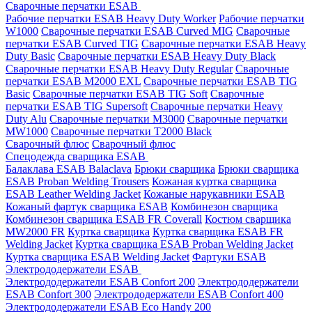
Сварочные перчатки ESAB
Рабочие перчатки ESAB Heavy Duty Worker
Рабочие перчатки
W1000
Сварочные перчатки ESAB Curved MIG
Сварочные
перчатки ESAB Curved TIG
Сварочные перчатки ESAB Heavy
Duty Basic
Сварочные перчатки ESAB Heavy Duty Black
Сварочные перчатки ESAB Heavy Duty Regular
Сварочные
перчатки ESAB M2000 EXL
Сварочные перчатки ESAB TIG
Basic
Сварочные перчатки ESAB TIG Soft
Сварочные
перчатки ESAB TIG Supersoft
Сварочные перчатки Heavy
Duty Alu
Сварочные перчатки M3000
Сварочные перчатки
MW1000
Сварочные перчатки T2000 Black
Сварочный флюс
Сварочный флюс
Спецодежда сварщика ESAB
Балаклава ESAB Balaclava
Брюки сварщика
Брюки сварщика
ESAB Proban Welding Trousers
Кожаная куртка сварщика
ESAB Leather Welding Jacket
Кожаные нарукавники ESAB
Кожаный фартук сварщика ESAB
Комбинезон сварщика
Комбинезон сварщика ESAB FR Coverall
Костюм сварщика
MW2000 FR
Куртка сварщика
Куртка сварщика ESAB FR
Welding Jacket
Куртка сварщика ESAB Proban Welding Jacket
Куртка сварщика ESAB Welding Jacket
Фартуки ESAB
Электрододержатели ESAB
Электрододержатели ESAB Confort 200
Электрододержатели
ESAB Confort 300
Электрододержатели ESAB Confort 400
Электрододержатели ESAB Eco Handy 200