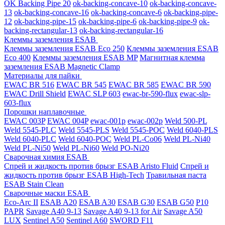
OK Backing Pipe 20
ok-backing-concave-10
ok-backing-concave-
13
ok-backing-concave-16
ok-backing-concave-6
ok-backing-pipe-
12
ok-backing-pipe-15
ok-backing-pipe-6
ok-backing-pipe-9
ok-
backing-rectangular-13
ok-backing-rectangular-16
Клеммы заземления ESAB
Клеммы заземления ESAB Eco 250
Клеммы заземления ESAB
Eco 400
Клеммы заземления ESAB MP
Магнитная клемма
заземления ESAB Magnetic Clamp
Материалы для пайки
EWAC BR 516
EWAC BR 545
EWAC BR 585
EWAC BR 590
EWAC Drill Shield
EWAC SLP 603
ewac-br-590-flux
ewac-slp-
603-flux
Порошки наплавочные
EWAC 003P
EWAC 004P
ewac-001p
ewac-002p
Weld 500-PL
Weld 5545-PLC
Weld 5545-PLS
Weld 5545-POC
Weld 6040-PLS
Weld 6040-PLС
Weld 6040-POC
Weld PL-Co06
Weld PL-Ni40
Weld PL-Ni50
Weld PL-Ni60
Weld PO-Ni20
Сварочная химия ESAB
Спрей и жидкость против брызг ESAB Aristo Fluid
Спрей и
жидкость против брызг ESAB High-Tech
Травильная паста
ESAB Stain Clean
Сварочные маски ESAB
Eco-Arc II
ESAB A20
ESAB A30
ESAB G30
ESAB G50
P10
PAPR
Savage A40 9-13
Savage A40 9-13 for Air
Savage A50
LUX
Sentinel A50
Sentinel A60
SWORD F11