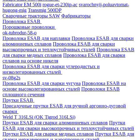
Fabricator EM 500i
rogue-et-230ip-ac
svarochnyij-poluavtomat-
hugong-mig
Transmig 500DP
Сварочные тракторы SAW
Фабрикаторы
Проволока ESAB
Порошковые проволоки
ok-tubrodur-58-o
Проволока ESAB для наплавки
Проволока ESAB для сварки
алюминиевых сплавов
Проволока ESAB для сварки
высокопрочных и теплоустойчивых сталей
Проволока ESAB
для сварки медных сплавов
Проволока ESAB для сварки
сплавов на основе никеля
Проволока ESAB для сварки углеродистых и
низколегированных сталей
sv-08g2s
Проволока ESAB для сварки чугуна
Проволока ESAB на
основе высоколегированных сталей
Проволоки ESAB
сплошного сечения
Прутки ESAB
Присадочные прутки ESAB для ручной аргонно-дуговой
сварки
Weld T 316LSi (OK Tigrod 316LSi)
Прутки ESAB для сварки алюминиевых сплавов
Прутки
ESAB для сварки высокопрочных и теплоустойчивых сталей
Прутки ESAB для сварки медных сплавов
Прутки ESAB для
сварки нержавеющих и жаропрочных сталей