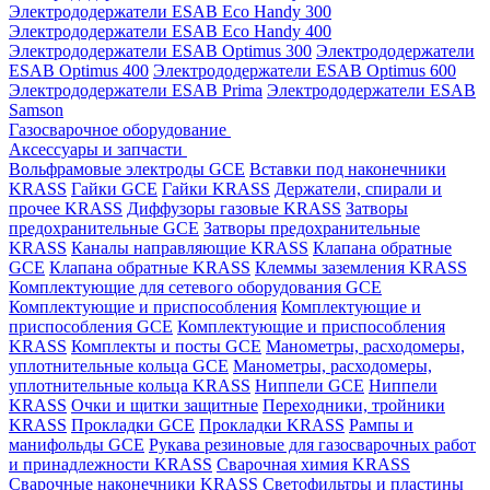
Электрододержатели ESAB Eco Handy 300
Электрододержатели ESAB Eco Handy 400
Электрододержатели ESAB Optimus 300
Электрододержатели
ESAB Optimus 400
Электрододержатели ESAB Optimus 600
Электрододержатели ESAB Prima
Электрододержатели ESAB
Samson
Газосварочное оборудование
Аксессуары и запчасти
Вольфрамовые электроды GCE
Вставки под наконечники
KRASS
Гайки GCE
Гайки KRASS
Держатели, спирали и
прочее KRASS
Диффузоры газовые KRASS
Затворы
предохранительные GCE
Затворы предохранительные
KRASS
Каналы направляющие KRASS
Клапана обратные
GCE
Клапана обратные KRASS
Клеммы заземления KRASS
Комплектующие для сетевого оборудования GCE
Комплектующие и приспособления
Комплектующие и
приспособления GCE
Комплектующие и приспособления
KRASS
Комплекты и посты GCE
Манометры, расходомеры,
уплотнительные кольца GCE
Манометры, расходомеры,
уплотнительные кольца KRASS
Ниппели GCE
Ниппели
KRASS
Очки и щитки защитные
Переходники, тройники
KRASS
Прокладки GCE
Прокладки KRASS
Рампы и
манифольды GCE
Рукава резиновые для газосварочных работ
и принадлежности KRASS
Сварочная химия KRASS
Сварочные наконечники KRASS
Светофильтры и пластины