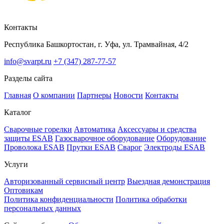
Контакты
Республика Башкортостан, г. Уфа, ул. Трамвайная, 4/2
info@svarpt.ru
+7 (347) 287-77-57
Разделы сайта
Главная
О компании
Партнеры
Новости
Контакты
Каталог
Cварочные горелки
Автоматика
Аксессуары и средства
защиты ESAB
Газосварочное оборудование
Оборудование
Проволока ESAB
Прутки ESAB
Сварог
Электроды ESAB
Услуги
Авторизованный сервисный центр
Выездная демонстрация
Оптовикам
Политика конфиденциальности
Политика обработки
персональных данных