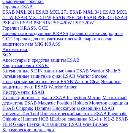
Cварочные горелки
Горелки ESAB
ESAB MXL 201
ESAB MXL 271
ESAB MXL 341
ESAB MXL
411W
ESAB MXL 511W
ESAB PSF 260
ESAB PSF 315
ESAB
PSF 415
ESAB PSF 515
PSF 420W
PSF 520W
Горелки KRASS, GCE
Горелки газовоздушные KRASS
Горелки газокислородные
GCE
Горелки для полуавтоматической сварки в среде
защитного газа MIG KRASS
Автоматика
SGX
Аксессуары и средства защиты ESAB
Защитные очки ESAB
Затемненные 5 DIN защитные очки ESAB Warrior Shade 5
Затемненные защитные очки ESAB Warrior Smoked
Прозрачные защитные очки ESAB Warrior Clear
Янтарные
защитные очки ESAB Warrior Amber
Инструменты ESAB
Инспекционное зеркало ESAB Inspection Mirrors
Магнитный
держатель ESAB Magnetic Position Holders
Молоток сварщика
ESAB Chipping Hammer
Плоскогубцы сварщика ESAB
Universal Top Tool
Пневматический молоток ESAB Pneumatic
Chipping Hammer HCB
Шаблон сварщика KL-1 и KL-2 ESAB
Fillet Gauge
Щетки для зачистки ESAB Wire Brushes
Керамические подкладки