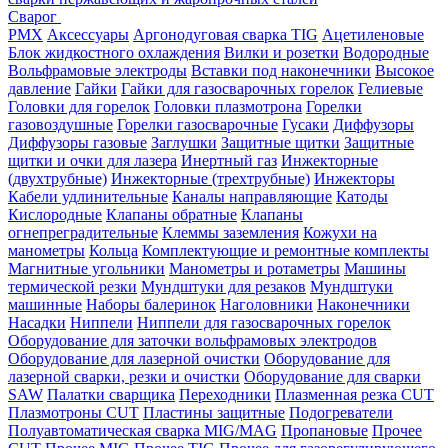
Сварог
PMX
Аксессуары
Аргонодуговая сварка TIG
Ацетиленовые
Блок жидкостного охлаждения
Вилки и розетки
Водородные
Вольфрамовые электроды
Вставки под наконечники
Высокое
давление
Гайки
Гайки для газосварочных горелок
Гелиевые
Головки для горелок
Головки плазмотрона
Горелки
газовоздушные
Горелки газосварочные
Гусаки
Диффузоры
Диффузоры газовые
Заглушки
Защитные щитки
Защитные
щитки и очки для лазера
Инертный газ
Инжекторные
(двухтрубные)
Инжекторные (трехтрубные)
Инжекторы
Кабели удлинительные
Каналы направляющие
Катоды
Кислородные
Клапаны обратные
Клапаны
огнепреградительные
Клеммы заземления
Кожухи на
манометры
Кольца
Комплектующие и ремонтные комплекты
Магнитные угольники
Манометры и ротаметры
Машины
термической резки
Мундштуки для резаков
Мундштуки
машинные
Наборы балеринок
Наголовники
Наконечники
Насадки
Ниппели
Ниппели для газосварочных горелок
Оборудование для заточки вольфрамовых электродов
Оборудование для лазерной очистки
Оборудование для
лазерной сварки, резки и очистки
Оборудование для сварки
SAW
Палатки сварщика
Переходники
Плазменная резка CUT
Плазмотроны CUT
Пластины защитные
Подогреватели
Полуавтоматическая сварка MIG/MAG
Пропановые
Прочее