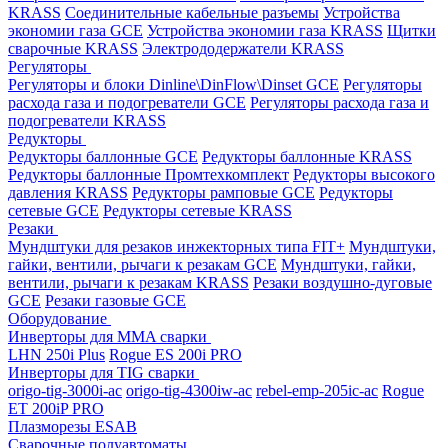
KRASS
Соединительные кабельные разъемы
Устройства
экономии газа GCE
Устройства экономии газа KRASS
Щитки
сварочные KRASS
Электрододержатели KRASS
Регуляторы
Регуляторы и блоки Dinline\DinFlow\Dinset GCE
Регуляторы
расхода газа и подогреватели GCE
Регуляторы расхода газа и
подогреватели KRASS
Редукторы
Редукторы баллонные GCE
Редукторы баллонные KRASS
Редукторы баллонные Промтехкомплект
Редукторы высокого
давления KRASS
Редукторы рамповые GCE
Редукторы
сетевые GCE
Редукторы сетевые KRASS
Резаки
Мундштуки для резаков инжекторных типа FIT+
Мундштуки,
гайки, вентили, рычаги к резакам GCE
Мундштуки, гайки,
вентили, рычаги к резакам KRASS
Резаки воздушно-дуговые
GCE
Резаки газовые GCE
Оборудование
Инверторы для MMA сварки
LHN 250i Plus
Rogue ES 200i PRO
Инверторы для TIG сварки
origo-tig-3000i-ac
origo-tig-4300iw-ac
rebel-emp-205ic-ac
Rogue
ET 200iP PRO
Плазморезы ESAB
Сварочные полуавтоматы