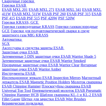
Cварочные горелки
Горелки ESAB
ESAB MXL 201
ESAB MXL 271
ESAB MXL 341
ESAB MXL
411W
ESAB MXL 511W
ESAB PSF 260
ESAB PSF 315
ESAB
PSF 415
ESAB PSF 515
PSF 420W
PSF 520W
Горелки KRASS, GCE
Горелки газовоздушные KRASS
Горелки газокислородные
GCE
Горелки для полуавтоматической сварки в среде
защитного газа MIG KRASS
Автоматика
SGX
Аксессуары и средства защиты ESAB
Защитные очки ESAB
Затемненные 5 DIN защитные очки ESAB Warrior Shade 5
Затемненные защитные очки ESAB Warrior Smoked
Прозрачные защитные очки ESAB Warrior Clear
Янтарные
защитные очки ESAB Warrior Amber
Инструменты ESAB
Инспекционное зеркало ESAB Inspection Mirrors
Магнитный
держатель ESAB Magnetic Position Holders
Молоток сварщика
ESAB Chipping Hammer
Плоскогубцы сварщика ESAB
Universal Top Tool
Пневматический молоток ESAB Pneumatic
Chipping Hammer HCB
Шаблон сварщика KL-1 и KL-2 ESAB
Fillet Gauge
Щетки для зачистки ESAB Wire Brushes
Керамические подкладки