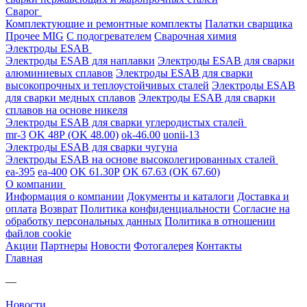
Сварог
Комплектующие и ремонтные комплекты
Палатки сварщика
Прочее MIG
С подогревателем
Сварочная химия
Электроды ESAB
Электроды ESAB для наплавки
Электроды ESAB для сварки
алюминиевых сплавов
Электроды ESAB для сварки
высокопрочных и теплоустойчивых сталей
Электроды ESAB
для сварки медных сплавов
Электроды ESAB для сварки
сплавов на основе никеля
Электроды ESAB для сварки углеродистых сталей
mr-3
OK 48Р (OK 48.00)
ok-46.00
uonii-13
Электроды ESAB для сварки чугуна
Электроды ESAB на основе высоколегированных сталей
ea-395
ea-400
OK 61.30Р
OK 67.63 (OK 67.60)
О компании
Информация о компании
Документы и каталоги
Доставка и
оплата
Возврат
Политика конфиденциальности
Согласие на
обработку персональных данных
Политика в отношении
файлов cookie
Акции
Партнеры
Новости
Фотогалерея
Контакты
Главная
—
Новости