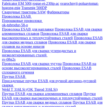
Fabricator EM 500i
rogue-et-230ip-ac
svarochnyij-poluavtomat-
hugong-mig
Transmig 500DP
Сварочные тракторы SAW
Фабрикаторы
Проволока ESAB
Порошковые проволоки
ok-tubrodur-58-o
Проволока ESAB для наплавки
Проволока ESAB для сварки
алюминиевых сплавов
Проволока ESAB для сварки
высокопрочных и теплоустойчивых сталей
Проволока ESAB
для сварки медных сплавов
Проволока ESAB для сварки
сплавов на основе никеля
Проволока ESAB для сварки углеродистых и
низколегированных сталей
sv-08g2s
Проволока ESAB для сварки чугуна
Проволока ESAB на
основе высоколегированных сталей
Проволоки ESAB
сплошного сечения
Прутки ESAB
Присадочные прутки ESAB для ручной аргонно-дуговой
сварки
Weld T 316LSi (OK Tigrod 316LSi)
Прутки ESAB для сварки алюминиевых сплавов
Прутки
ESAB для сварки высокопрочных и теплоустойчивых сталей
Прутки ESAB для сварки медных сплавов
Прутки ESAB для
сварки нержавеющих и жаропрочных сталей