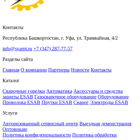
Контакты
Республика Башкортостан, г. Уфа, ул. Трамвайная, 4/2
info@svarpt.ru
+7 (347) 287-77-57
Разделы сайта
Главная
О компании
Партнеры
Новости
Контакты
Каталог
Cварочные горелки
Автоматика
Аксессуары и средства
защиты ESAB
Газосварочное оборудование
Оборудование
Проволока ESAB
Прутки ESAB
Сварог
Электроды ESAB
Услуги
Авторизованный сервисный центр
Выездная демонстрация
Оптовикам
Политика конфиденциальности
Политика обработки