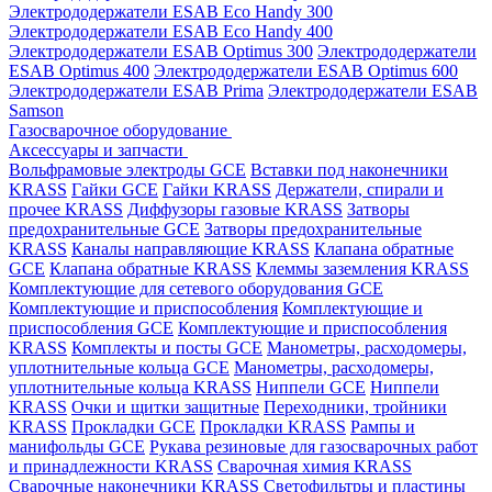
Электрододержатели ESAB Eco Handy 300
Электрододержатели ESAB Eco Handy 400
Электрододержатели ESAB Optimus 300
Электрододержатели
ESAB Optimus 400
Электрододержатели ESAB Optimus 600
Электрододержатели ESAB Prima
Электрододержатели ESAB
Samson
Газосварочное оборудование
Аксессуары и запчасти
Вольфрамовые электроды GCE
Вставки под наконечники
KRASS
Гайки GCE
Гайки KRASS
Держатели, спирали и
прочее KRASS
Диффузоры газовые KRASS
Затворы
предохранительные GCE
Затворы предохранительные
KRASS
Каналы направляющие KRASS
Клапана обратные
GCE
Клапана обратные KRASS
Клеммы заземления KRASS
Комплектующие для сетевого оборудования GCE
Комплектующие и приспособления
Комплектующие и
приспособления GCE
Комплектующие и приспособления
KRASS
Комплекты и посты GCE
Манометры, расходомеры,
уплотнительные кольца GCE
Манометры, расходомеры,
уплотнительные кольца KRASS
Ниппели GCE
Ниппели
KRASS
Очки и щитки защитные
Переходники, тройники
KRASS
Прокладки GCE
Прокладки KRASS
Рампы и
манифольды GCE
Рукава резиновые для газосварочных работ
и принадлежности KRASS
Сварочная химия KRASS
Сварочные наконечники KRASS
Светофильтры и пластины