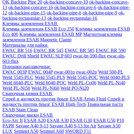
OK Backing Pipe 20
ok-backing-concave-10
ok-backing-concave-
13
ok-backing-concave-16
ok-backing-concave-6
ok-backing-pipe-
12
ok-backing-pipe-15
ok-backing-pipe-6
ok-backing-pipe-9
ok-
backing-rectangular-13
ok-backing-rectangular-16
Клеммы заземления ESAB
Клеммы заземления ESAB Eco 250
Клеммы заземления ESAB
Eco 400
Клеммы заземления ESAB MP
Магнитная клемма
заземления ESAB Magnetic Clamp
Материалы для пайки
EWAC BR 516
EWAC BR 545
EWAC BR 585
EWAC BR 590
EWAC Drill Shield
EWAC SLP 603
ewac-br-590-flux
ewac-slp-
603-flux
Порошки наплавочные
EWAC 003P
EWAC 004P
ewac-001p
ewac-002p
Weld 500-PL
Weld 5545-PLC
Weld 5545-PLS
Weld 5545-POC
Weld 6040-PLS
Weld 6040-PLС
Weld 6040-POC
Weld PL-Co06
Weld PL-Ni40
Weld PL-Ni50
Weld PL-Ni60
Weld PO-Ni20
Сварочная химия ESAB
Спрей и жидкость против брызг ESAB Aristo Fluid
Спрей и
жидкость против брызг ESAB High-Tech
Травильная паста
ESAB Stain Clean
Сварочные маски ESAB
Eco-Arc II
ESAB A20
ESAB A30
ESAB G30
ESAB G50
P10
PAPR
Savage A40 9-13
Savage A40 9-13 for Air
Savage A50
LUX
Sentinel A50
Sentinel A60
SWORD F11