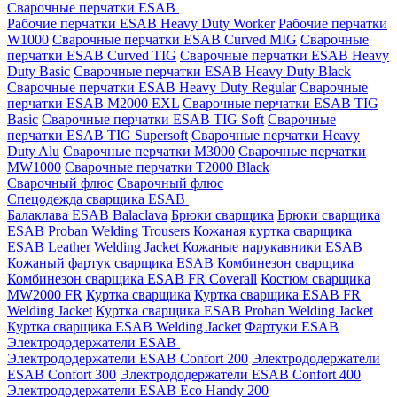
Сварочные перчатки ESAB
Рабочие перчатки ESAB Heavy Duty Worker
Рабочие перчатки
W1000
Сварочные перчатки ESAB Curved MIG
Сварочные
перчатки ESAB Curved TIG
Сварочные перчатки ESAB Heavy
Duty Basic
Сварочные перчатки ESAB Heavy Duty Black
Сварочные перчатки ESAB Heavy Duty Regular
Сварочные
перчатки ESAB M2000 EXL
Сварочные перчатки ESAB TIG
Basic
Сварочные перчатки ESAB TIG Soft
Сварочные
перчатки ESAB TIG Supersoft
Сварочные перчатки Heavy
Duty Alu
Сварочные перчатки M3000
Сварочные перчатки
MW1000
Сварочные перчатки T2000 Black
Сварочный флюс
Сварочный флюс
Спецодежда сварщика ESAB
Балаклава ESAB Balaclava
Брюки сварщика
Брюки сварщика
ESAB Proban Welding Trousers
Кожаная куртка сварщика
ESAB Leather Welding Jacket
Кожаные нарукавники ESAB
Кожаный фартук сварщика ESAB
Комбинезон сварщика
Комбинезон сварщика ESAB FR Coverall
Костюм сварщика
MW2000 FR
Куртка сварщика
Куртка сварщика ESAB FR
Welding Jacket
Куртка сварщика ESAB Proban Welding Jacket
Куртка сварщика ESAB Welding Jacket
Фартуки ESAB
Электрододержатели ESAB
Электрододержатели ESAB Confort 200
Электрододержатели
ESAB Confort 300
Электрододержатели ESAB Confort 400
Электрододержатели ESAB Eco Handy 200