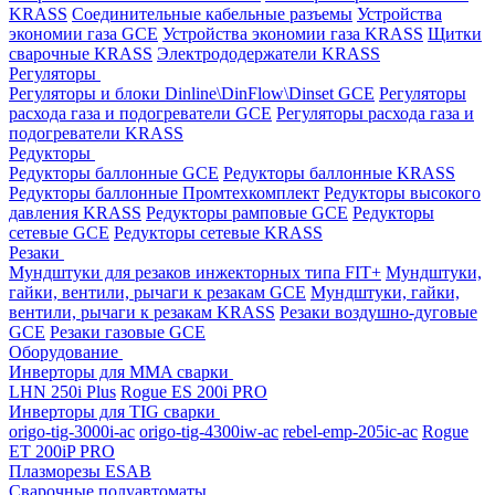
KRASS
Соединительные кабельные разъемы
Устройства
экономии газа GCE
Устройства экономии газа KRASS
Щитки
сварочные KRASS
Электрододержатели KRASS
Регуляторы
Регуляторы и блоки Dinline\DinFlow\Dinset GCE
Регуляторы
расхода газа и подогреватели GCE
Регуляторы расхода газа и
подогреватели KRASS
Редукторы
Редукторы баллонные GCE
Редукторы баллонные KRASS
Редукторы баллонные Промтехкомплект
Редукторы высокого
давления KRASS
Редукторы рамповые GCE
Редукторы
сетевые GCE
Редукторы сетевые KRASS
Резаки
Мундштуки для резаков инжекторных типа FIT+
Мундштуки,
гайки, вентили, рычаги к резакам GCE
Мундштуки, гайки,
вентили, рычаги к резакам KRASS
Резаки воздушно-дуговые
GCE
Резаки газовые GCE
Оборудование
Инверторы для MMA сварки
LHN 250i Plus
Rogue ES 200i PRO
Инверторы для TIG сварки
origo-tig-3000i-ac
origo-tig-4300iw-ac
rebel-emp-205ic-ac
Rogue
ET 200iP PRO
Плазморезы ESAB
Сварочные полуавтоматы