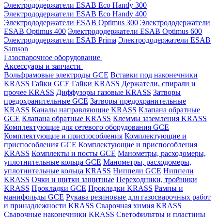
Электрододержатели ESAB Eco Handy 300
Электрододержатели ESAB Eco Handy 400
Электрододержатели ESAB Optimus 300
Электрододержатели
ESAB Optimus 400
Электрододержатели ESAB Optimus 600
Электрододержатели ESAB Prima
Электрододержатели ESAB
Samson
Газосварочное оборудование
Аксессуары и запчасти
Вольфрамовые электроды GCE
Вставки под наконечники
KRASS
Гайки GCE
Гайки KRASS
Держатели, спирали и
прочее KRASS
Диффузоры газовые KRASS
Затворы
предохранительные GCE
Затворы предохранительные
KRASS
Каналы направляющие KRASS
Клапана обратные
GCE
Клапана обратные KRASS
Клеммы заземления KRASS
Комплектующие для сетевого оборудования GCE
Комплектующие и приспособления
Комплектующие и
приспособления GCE
Комплектующие и приспособления
KRASS
Комплекты и посты GCE
Манометры, расходомеры,
уплотнительные кольца GCE
Манометры, расходомеры,
уплотнительные кольца KRASS
Ниппели GCE
Ниппели
KRASS
Очки и щитки защитные
Переходники, тройники
KRASS
Прокладки GCE
Прокладки KRASS
Рампы и
манифольды GCE
Рукава резиновые для газосварочных работ
и принадлежности KRASS
Сварочная химия KRASS
Сварочные наконечники KRASS
Светофильтры и пластины