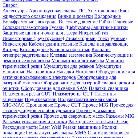
Сварог
Аксессуары
Аргонодуговая сварка TIG
Ацетиленовые
Блок
жидкостного охлаждения
Вилки и розетки
Водородные
Вольфрамовые электроды
Высокое давление
Гайки
Гелиевые
Головки плазмотрона
Гусаки
Диффузоры
Защитные щитки
Защитные щитки и очки для лазера
Инертный газ
Инжекторные (двухтрубные)
Инжекторные (трехтрубные)
Инжекторы
Кабели удлинительные
Каналы направляющие
Катоды
Кислородные
Клапаны обратные
Клапаны
огнепреградительные
Клеммы заземления
Комплектующие и
ремонтные комплекты
Манометры и ротаметры
Машины
термической резки
Мундштуки для резаков
Мундштуки
машинные
Наголовники
Насадки
Ниппели
Оборудование для
заточки вольфрамовых электродов
Оборудование для
лазерной очистки
Оборудование для лазерной сварки, резки и
очистки
Оборудование для сварки SAW
Палатки сварщика
Плазменная резка CUT
Плазмотроны CUT
Пластины
защитные
Подогреватели
Полуавтоматическая сварка
MIG/MAG
Пропановые
Прочее CUT
Прочее MIG
Прочее для
газорегулирующего оборудования
Прочее для машин
термической резки
Прочее для сварочных масок
Разъемы MIG
Разъемы управления и кнопки
Расходные части Laser Clean
Расходные части Laser Weld
Резаки машинные
Ролики
подающие
Ручная дуговая сварка MMA
С внутрисопловым