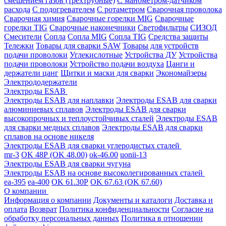
смешением газов (трехтрубные)
С манометром-датчиком
расхода
С подогревателем
С ротаметром
Сварочная проволока
Сварочная химия
Сварочные горелки MIG
Сварочные
горелки TIG
Сварочные наконечники
Светофильтры
СИЗОД
Смесители
Сопла
Сопла MIG
Сопла TIG
Средства защиты
Тележки
Товары для сварки SAW
Товары для устройств
подачи проволоки
Углекислотные
Устройства ДУ
Устройства
подачи проволоки
Устройство подачи воздуха
Цанги и
держатели цанг
Щитки и маски для сварки
Экономайзеры
Электрододержатели
Электроды ESAB
Электроды ESAB для наплавки
Электроды ESAB для сварки
алюминиевых сплавов
Электроды ESAB для сварки
высокопрочных и теплоустойчивых сталей
Электроды ESAB
для сварки медных сплавов
Электроды ESAB для сварки
сплавов на основе никеля
Электроды ESAB для сварки углеродистых сталей
mr-3
OK 48Р (OK 48.00)
ok-46.00
uonii-13
Электроды ESAB для сварки чугуна
Электроды ESAB на основе высоколегированных сталей
ea-395
ea-400
OK 61.30Р
OK 67.63 (OK 67.60)
О компании
Информация о компании
Документы и каталоги
Доставка и
оплата
Возврат
Политика конфиденциальности
Согласие на
обработку персональных данных
Политика в отношении