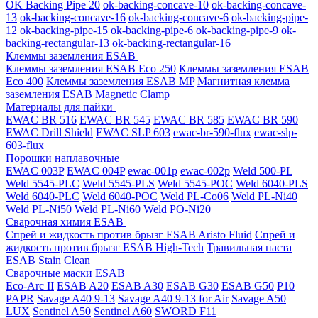
OK Backing Pipe 20
ok-backing-concave-10
ok-backing-concave-
13
ok-backing-concave-16
ok-backing-concave-6
ok-backing-pipe-
12
ok-backing-pipe-15
ok-backing-pipe-6
ok-backing-pipe-9
ok-
backing-rectangular-13
ok-backing-rectangular-16
Клеммы заземления ESAB
Клеммы заземления ESAB Eco 250
Клеммы заземления ESAB
Eco 400
Клеммы заземления ESAB MP
Магнитная клемма
заземления ESAB Magnetic Clamp
Материалы для пайки
EWAC BR 516
EWAC BR 545
EWAC BR 585
EWAC BR 590
EWAC Drill Shield
EWAC SLP 603
ewac-br-590-flux
ewac-slp-
603-flux
Порошки наплавочные
EWAC 003P
EWAC 004P
ewac-001p
ewac-002p
Weld 500-PL
Weld 5545-PLC
Weld 5545-PLS
Weld 5545-POC
Weld 6040-PLS
Weld 6040-PLС
Weld 6040-POC
Weld PL-Co06
Weld PL-Ni40
Weld PL-Ni50
Weld PL-Ni60
Weld PO-Ni20
Сварочная химия ESAB
Спрей и жидкость против брызг ESAB Aristo Fluid
Спрей и
жидкость против брызг ESAB High-Tech
Травильная паста
ESAB Stain Clean
Сварочные маски ESAB
Eco-Arc II
ESAB A20
ESAB A30
ESAB G30
ESAB G50
P10
PAPR
Savage A40 9-13
Savage A40 9-13 for Air
Savage A50
LUX
Sentinel A50
Sentinel A60
SWORD F11