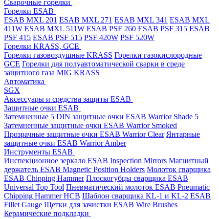
Cварочные горелки
Горелки ESAB
ESAB MXL 201
ESAB MXL 271
ESAB MXL 341
ESAB MXL
411W
ESAB MXL 511W
ESAB PSF 260
ESAB PSF 315
ESAB
PSF 415
ESAB PSF 515
PSF 420W
PSF 520W
Горелки KRASS, GCE
Горелки газовоздушные KRASS
Горелки газокислородные
GCE
Горелки для полуавтоматической сварки в среде
защитного газа MIG KRASS
Автоматика
SGX
Аксессуары и средства защиты ESAB
Защитные очки ESAB
Затемненные 5 DIN защитные очки ESAB Warrior Shade 5
Затемненные защитные очки ESAB Warrior Smoked
Прозрачные защитные очки ESAB Warrior Clear
Янтарные
защитные очки ESAB Warrior Amber
Инструменты ESAB
Инспекционное зеркало ESAB Inspection Mirrors
Магнитный
держатель ESAB Magnetic Position Holders
Молоток сварщика
ESAB Chipping Hammer
Плоскогубцы сварщика ESAB
Universal Top Tool
Пневматический молоток ESAB Pneumatic
Chipping Hammer HCB
Шаблон сварщика KL-1 и KL-2 ESAB
Fillet Gauge
Щетки для зачистки ESAB Wire Brushes
Керамические подкладки