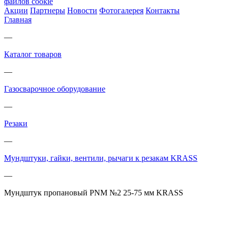
файлов cookie
Акции
Партнеры
Новости
Фотогалерея
Контакты
Главная
—
Каталог товаров
—
Газосварочное оборудование
—
Резаки
—
Мундштуки, гайки, вентили, рычаги к резакам KRASS
—
Мундштук пропановый PNM №2 25-75 мм KRASS