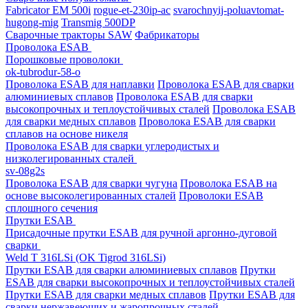
Fabricator EM 500i
rogue-et-230ip-ac
svarochnyij-poluavtomat-
hugong-mig
Transmig 500DP
Сварочные тракторы SAW
Фабрикаторы
Проволока ESAB
Порошковые проволоки
ok-tubrodur-58-o
Проволока ESAB для наплавки
Проволока ESAB для сварки
алюминиевых сплавов
Проволока ESAB для сварки
высокопрочных и теплоустойчивых сталей
Проволока ESAB
для сварки медных сплавов
Проволока ESAB для сварки
сплавов на основе никеля
Проволока ESAB для сварки углеродистых и
низколегированных сталей
sv-08g2s
Проволока ESAB для сварки чугуна
Проволока ESAB на
основе высоколегированных сталей
Проволоки ESAB
сплошного сечения
Прутки ESAB
Присадочные прутки ESAB для ручной аргонно-дуговой
сварки
Weld T 316LSi (OK Tigrod 316LSi)
Прутки ESAB для сварки алюминиевых сплавов
Прутки
ESAB для сварки высокопрочных и теплоустойчивых сталей
Прутки ESAB для сварки медных сплавов
Прутки ESAB для
сварки нержавеющих и жаропрочных сталей