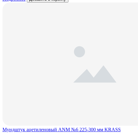
Мундштук ацетиленовый ANM №6 225-300 мм KRASS