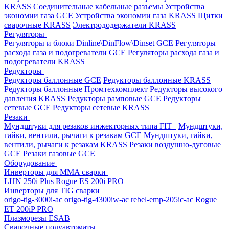
KRASS
Соединительные кабельные разъемы
Устройства
экономии газа GCE
Устройства экономии газа KRASS
Щитки
сварочные KRASS
Электрододержатели KRASS
Регуляторы
Регуляторы и блоки Dinline\DinFlow\Dinset GCE
Регуляторы
расхода газа и подогреватели GCE
Регуляторы расхода газа и
подогреватели KRASS
Редукторы
Редукторы баллонные GCE
Редукторы баллонные KRASS
Редукторы баллонные Промтехкомплект
Редукторы высокого
давления KRASS
Редукторы рамповые GCE
Редукторы
сетевые GCE
Редукторы сетевые KRASS
Резаки
Мундштуки для резаков инжекторных типа FIT+
Мундштуки,
гайки, вентили, рычаги к резакам GCE
Мундштуки, гайки,
вентили, рычаги к резакам KRASS
Резаки воздушно-дуговые
GCE
Резаки газовые GCE
Оборудование
Инверторы для MMA сварки
LHN 250i Plus
Rogue ES 200i PRO
Инверторы для TIG сварки
origo-tig-3000i-ac
origo-tig-4300iw-ac
rebel-emp-205ic-ac
Rogue
ET 200iP PRO
Плазморезы ESAB
Сварочные полуавтоматы