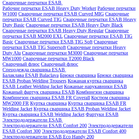
Сварочные перчатки ESAB
Рабочие перчатки ESAB Heavy Duty Worker
Рабочие перчатки
W1000
Сварочные перчатки ESAB Curved MIG
Сварочные
перчатки ESAB Curved TIG
Сварочные перчатки ESAB Heavy
Duty Basic
Сварочные перчатки ESAB Heavy Duty Black
Сварочные перчатки ESAB Heavy Duty Regular
Сварочные
перчатки ESAB M2000 EXL
Сварочные перчатки ESAB TIG
Basic
Сварочные перчатки ESAB TIG Soft
Сварочные
перчатки ESAB TIG Supersoft
Сварочные перчатки Heavy
Duty Alu
Сварочные перчатки M3000
Сварочные перчатки
MW1000
Сварочные перчатки T2000 Black
Сварочный флюс
Сварочный флюс
Спецодежда сварщика ESAB
Балаклава ESAB Balaclava
Брюки сварщика
Брюки сварщика
ESAB Proban Welding Trousers
Кожаная куртка сварщика
ESAB Leather Welding Jacket
Кожаные нарукавники ESAB
Кожаный фартук сварщика ESAB
Комбинезон сварщика
Комбинезон сварщика ESAB FR Coverall
Костюм сварщика
MW2000 FR
Куртка сварщика
Куртка сварщика ESAB FR
Welding Jacket
Куртка сварщика ESAB Proban Welding Jacket
Куртка сварщика ESAB Welding Jacket
Фартуки ESAB
Электрододержатели ESAB
Электрододержатели ESAB Confort 200
Электрододержатели
ESAB Confort 300
Электрододержатели ESAB Confort 400
Электрододержатели ESAB Eco Handy 200