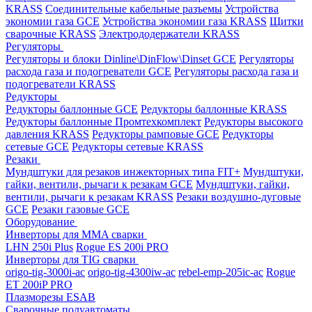
KRASS
Соединительные кабельные разъемы
Устройства
экономии газа GCE
Устройства экономии газа KRASS
Щитки
сварочные KRASS
Электрододержатели KRASS
Регуляторы
Регуляторы и блоки Dinline\DinFlow\Dinset GCE
Регуляторы
расхода газа и подогреватели GCE
Регуляторы расхода газа и
подогреватели KRASS
Редукторы
Редукторы баллонные GCE
Редукторы баллонные KRASS
Редукторы баллонные Промтехкомплект
Редукторы высокого
давления KRASS
Редукторы рамповые GCE
Редукторы
сетевые GCE
Редукторы сетевые KRASS
Резаки
Мундштуки для резаков инжекторных типа FIT+
Мундштуки,
гайки, вентили, рычаги к резакам GCE
Мундштуки, гайки,
вентили, рычаги к резакам KRASS
Резаки воздушно-дуговые
GCE
Резаки газовые GCE
Оборудование
Инверторы для MMA сварки
LHN 250i Plus
Rogue ES 200i PRO
Инверторы для TIG сварки
origo-tig-3000i-ac
origo-tig-4300iw-ac
rebel-emp-205ic-ac
Rogue
ET 200iP PRO
Плазморезы ESAB
Сварочные полуавтоматы