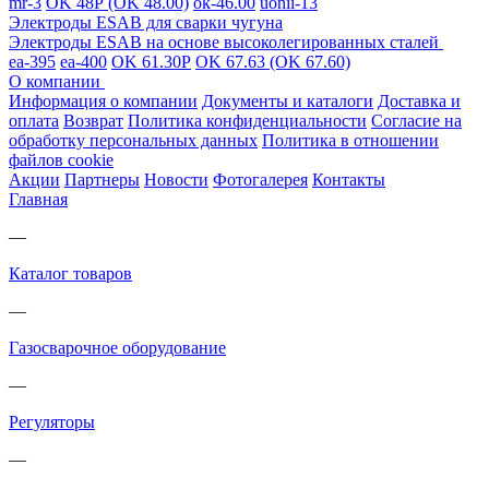
mr-3
OK 48Р (OK 48.00)
ok-46.00
uonii-13
Электроды ESAB для сварки чугуна
Электроды ESAB на основе высоколегированных сталей
ea-395
ea-400
OK 61.30Р
OK 67.63 (OK 67.60)
О компании
Информация о компании
Документы и каталоги
Доставка и
оплата
Возврат
Политика конфиденциальности
Согласие на
обработку персональных данных
Политика в отношении
файлов cookie
Акции
Партнеры
Новости
Фотогалерея
Контакты
Главная
—
Каталог товаров
—
Газосварочное оборудование
—
Регуляторы
—