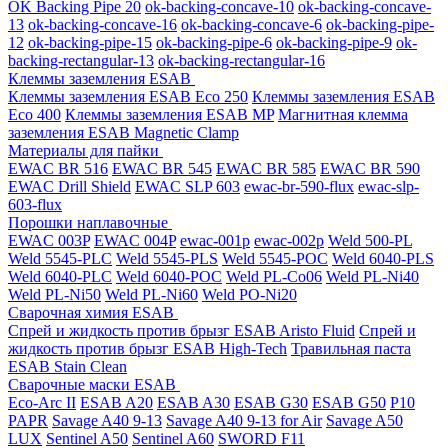
OK Backing Pipe 20
ok-backing-concave-10
ok-backing-concave-
13
ok-backing-concave-16
ok-backing-concave-6
ok-backing-pipe-
12
ok-backing-pipe-15
ok-backing-pipe-6
ok-backing-pipe-9
ok-
backing-rectangular-13
ok-backing-rectangular-16
Клеммы заземления ESAB
Клеммы заземления ESAB Eco 250
Клеммы заземления ESAB
Eco 400
Клеммы заземления ESAB MP
Магнитная клемма
заземления ESAB Magnetic Clamp
Материалы для пайки
EWAC BR 516
EWAC BR 545
EWAC BR 585
EWAC BR 590
EWAC Drill Shield
EWAC SLP 603
ewac-br-590-flux
ewac-slp-
603-flux
Порошки наплавочные
EWAC 003P
EWAC 004P
ewac-001p
ewac-002p
Weld 500-PL
Weld 5545-PLC
Weld 5545-PLS
Weld 5545-POC
Weld 6040-PLS
Weld 6040-PLС
Weld 6040-POC
Weld PL-Co06
Weld PL-Ni40
Weld PL-Ni50
Weld PL-Ni60
Weld PO-Ni20
Сварочная химия ESAB
Спрей и жидкость против брызг ESAB Aristo Fluid
Спрей и
жидкость против брызг ESAB High-Tech
Травильная паста
ESAB Stain Clean
Сварочные маски ESAB
Eco-Arc II
ESAB A20
ESAB A30
ESAB G30
ESAB G50
P10
PAPR
Savage A40 9-13
Savage A40 9-13 for Air
Savage A50
LUX
Sentinel A50
Sentinel A60
SWORD F11