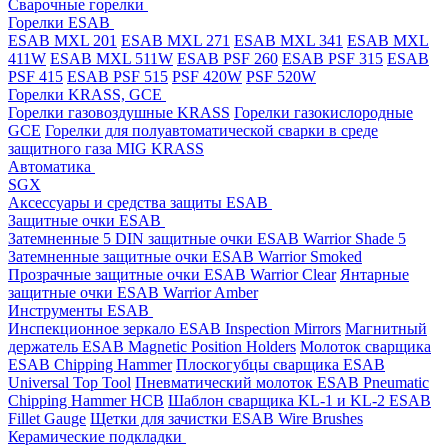
Cварочные горелки
Горелки ESAB
ESAB MXL 201
ESAB MXL 271
ESAB MXL 341
ESAB MXL
411W
ESAB MXL 511W
ESAB PSF 260
ESAB PSF 315
ESAB
PSF 415
ESAB PSF 515
PSF 420W
PSF 520W
Горелки KRASS, GCE
Горелки газовоздушные KRASS
Горелки газокислородные
GCE
Горелки для полуавтоматической сварки в среде
защитного газа MIG KRASS
Автоматика
SGX
Аксессуары и средства защиты ESAB
Защитные очки ESAB
Затемненные 5 DIN защитные очки ESAB Warrior Shade 5
Затемненные защитные очки ESAB Warrior Smoked
Прозрачные защитные очки ESAB Warrior Clear
Янтарные
защитные очки ESAB Warrior Amber
Инструменты ESAB
Инспекционное зеркало ESAB Inspection Mirrors
Магнитный
держатель ESAB Magnetic Position Holders
Молоток сварщика
ESAB Chipping Hammer
Плоскогубцы сварщика ESAB
Universal Top Tool
Пневматический молоток ESAB Pneumatic
Chipping Hammer HCB
Шаблон сварщика KL-1 и KL-2 ESAB
Fillet Gauge
Щетки для зачистки ESAB Wire Brushes
Керамические подкладки