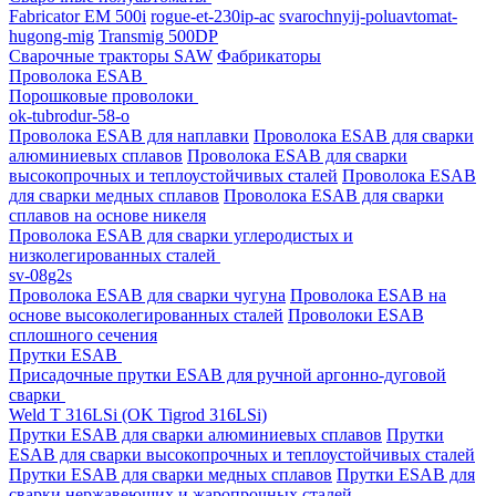
Fabricator EM 500i
rogue-et-230ip-ac
svarochnyij-poluavtomat-
hugong-mig
Transmig 500DP
Сварочные тракторы SAW
Фабрикаторы
Проволока ESAB
Порошковые проволоки
ok-tubrodur-58-o
Проволока ESAB для наплавки
Проволока ESAB для сварки
алюминиевых сплавов
Проволока ESAB для сварки
высокопрочных и теплоустойчивых сталей
Проволока ESAB
для сварки медных сплавов
Проволока ESAB для сварки
сплавов на основе никеля
Проволока ESAB для сварки углеродистых и
низколегированных сталей
sv-08g2s
Проволока ESAB для сварки чугуна
Проволока ESAB на
основе высоколегированных сталей
Проволоки ESAB
сплошного сечения
Прутки ESAB
Присадочные прутки ESAB для ручной аргонно-дуговой
сварки
Weld T 316LSi (OK Tigrod 316LSi)
Прутки ESAB для сварки алюминиевых сплавов
Прутки
ESAB для сварки высокопрочных и теплоустойчивых сталей
Прутки ESAB для сварки медных сплавов
Прутки ESAB для
сварки нержавеющих и жаропрочных сталей