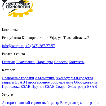
Контакты
Республика Башкортостан, г. Уфа, ул. Трамвайная, 4/2
info@svarpt.ru
+7 (347) 287-77-57
Разделы сайта
Главная
О компании
Партнеры
Новости
Контакты
Каталог
Cварочные горелки
Автоматика
Аксессуары и средства
защиты ESAB
Газосварочное оборудование
Оборудование
Проволока ESAB
Прутки ESAB
Сварог
Электроды ESAB
Услуги
Авторизованный сервисный центр
Выездная демонстрация