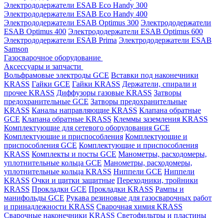
Электрододержатели ESAB Eco Handy 300
Электрододержатели ESAB Eco Handy 400
Электрододержатели ESAB Optimus 300
Электрододержатели
ESAB Optimus 400
Электрододержатели ESAB Optimus 600
Электрододержатели ESAB Prima
Электрододержатели ESAB
Samson
Газосварочное оборудование
Аксессуары и запчасти
Вольфрамовые электроды GCE
Вставки под наконечники
KRASS
Гайки GCE
Гайки KRASS
Держатели, спирали и
прочее KRASS
Диффузоры газовые KRASS
Затворы
предохранительные GCE
Затворы предохранительные
KRASS
Каналы направляющие KRASS
Клапана обратные
GCE
Клапана обратные KRASS
Клеммы заземления KRASS
Комплектующие для сетевого оборудования GCE
Комплектующие и приспособления
Комплектующие и
приспособления GCE
Комплектующие и приспособления
KRASS
Комплекты и посты GCE
Манометры, расходомеры,
уплотнительные кольца GCE
Манометры, расходомеры,
уплотнительные кольца KRASS
Ниппели GCE
Ниппели
KRASS
Очки и щитки защитные
Переходники, тройники
KRASS
Прокладки GCE
Прокладки KRASS
Рампы и
манифольды GCE
Рукава резиновые для газосварочных работ
и принадлежности KRASS
Сварочная химия KRASS
Сварочные наконечники KRASS
Светофильтры и пластины