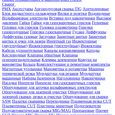
Сварог
PMX
Аксессуары
Аргонодуговая сварка TIG
Ацетиленовые
Блок жидкостного охлаждения
Вилки и розетки
Водородные
Вольфрамовые электроды
Вставки под наконечники
Высокое
давление
Гайки
Гайки для газосварочных горелок
Гелиевые
Головки для горелок
Головки плазмотрона
Горелки
газовоздушные
Горелки газосварочные
Гусаки
Диффузоры
Диффузоры газовые
Заглушки
Защитные щитки
Защитные
щитки и очки для лазера
Инертный газ
Инжекторные
(двухтрубные)
Инжекторные (трехтрубные)
Инжекторы
Кабели удлинительные
Каналы направляющие
Катоды
Кислородные
Клапаны обратные
Клапаны
огнепреградительные
Клеммы заземления
Кожухи на
манометры
Кольца
Комплектующие и ремонтные комплекты
Магнитные угольники
Манометры и ротаметры
Машины
термической резки
Мундштуки для резаков
Мундштуки
машинные
Наборы балеринок
Наголовники
Наконечники
Насадки
Ниппели
Ниппели для газосварочных горелок
Оборудование для заточки вольфрамовых электродов
Оборудование для лазерной очистки
Оборудование для
лазерной сварки, резки и очистки
Оборудование для сварки
SAW
Палатки сварщика
Переходники
Плазменная резка CUT
Плазмотроны CUT
Пластины защитные
Подогреватели
Полуавтоматическая сварка MIG/MAG
Пропановые
Прочее