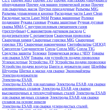
CUT
Прочее MIG
Прочее TIG
Прочее для газорегулирующего
оборудования
Прочее для машин термической резки
Прочее
для сварочных масок
Прутки присадочные
Разъемы MIG
Разъемы управления и кнопки
Расходные части Laser Clean
Расходные части Laser Weld
Резаки машинные
Ролики
подающие
Рукава газовые
Рукава защитные
Ручная дуговая
сварка MMA
С внутрисопловым смешением газов
(трехтрубные)
С манометром-датчиком расхода
С
подогревателем
С ротаметром
Сварочная проволока
Сварочная химия
Сварочные горелки MIG
Сварочные
горелки TIG
Сварочные наконечники
Светофильтры
СИЗОД
Смесители
Соединители
Сопла
Сопла MIG
Сопла TIG
Средства защиты
Тележки
Термическая резка с ЧПУ
Товары
для сварки SAW
Товары для устройств подачи проволоки
Углекислотные
Устройства ДУ
Устройства подачи проволоки
Устройство подачи воздуха
Цанги и держатели цанг
Шлейфы
Штуцеры
Щитки и маски для сварки
Экономайзеры
Электрододержатели
Электроды ESAB
Электроды ESAB для наплавки
Электроды ESAB для сварки
алюминиевых сплавов
Электроды ESAB для сварки
высокопрочных и теплоустойчивых сталей
Электроды ESAB
для сварки медных сплавов
Электроды ESAB для сварки
сплавов на основе никеля
Электроды ESAB для сварки углеродистых сталей