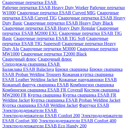
Сварочные перчатки ESAB
Рабочие перчатки ESAB Heavy Duty Worker
Рабочие перчатки
W1000
Сварочные перчатки ESAB Curved MIG
Сварочные
перчатки ESAB Curved TIG
Сварочные перчатки ESAB Heavy
Duty Basic
Сварочные перчатки ESAB Heavy Duty Black
Сварочные перчатки ESAB Heavy Duty Regular
Сварочные
перчатки ESAB M2000 EXL
Сварочные перчатки ESAB TIG
Basic
Сварочные перчатки ESAB TIG Soft
Сварочные
перчатки ESAB TIG Supersoft
Сварочные перчатки Heavy
Duty Alu
Сварочные перчатки M3000
Сварочные перчатки
MW1000
Сварочные перчатки T2000 Black
Сварочный флюс
Сварочный флюс
Спецодежда сварщика ESAB
Балаклава ESAB Balaclava
Брюки сварщика
Брюки сварщика
ESAB Proban Welding Trousers
Кожаная куртка сварщика
ESAB Leather Welding Jacket
Кожаные нарукавники ESAB
Кожаный фартук сварщика ESAB
Комбинезон сварщика
Комбинезон сварщика ESAB FR Coverall
Костюм сварщика
MW2000 FR
Куртка сварщика
Куртка сварщика ESAB FR
Welding Jacket
Куртка сварщика ESAB Proban Welding Jacket
Куртка сварщика ESAB Welding Jacket
Фартуки ESAB
Электрододержатели ESAB
Электрододержатели ESAB Confort 200
Электрододержатели
ESAB Confort 300
Электрододержатели ESAB Confort 400
Электрододержатели ESAB Eco Handy 200