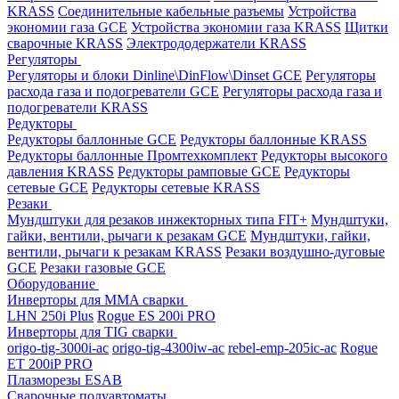
KRASS
Соединительные кабельные разъемы
Устройства
экономии газа GCE
Устройства экономии газа KRASS
Щитки
сварочные KRASS
Электрододержатели KRASS
Регуляторы
Регуляторы и блоки Dinline\DinFlow\Dinset GCE
Регуляторы
расхода газа и подогреватели GCE
Регуляторы расхода газа и
подогреватели KRASS
Редукторы
Редукторы баллонные GCE
Редукторы баллонные KRASS
Редукторы баллонные Промтехкомплект
Редукторы высокого
давления KRASS
Редукторы рамповые GCE
Редукторы
сетевые GCE
Редукторы сетевые KRASS
Резаки
Мундштуки для резаков инжекторных типа FIT+
Мундштуки,
гайки, вентили, рычаги к резакам GCE
Мундштуки, гайки,
вентили, рычаги к резакам KRASS
Резаки воздушно-дуговые
GCE
Резаки газовые GCE
Оборудование
Инверторы для MMA сварки
LHN 250i Plus
Rogue ES 200i PRO
Инверторы для TIG сварки
origo-tig-3000i-ac
origo-tig-4300iw-ac
rebel-emp-205ic-ac
Rogue
ET 200iP PRO
Плазморезы ESAB
Сварочные полуавтоматы