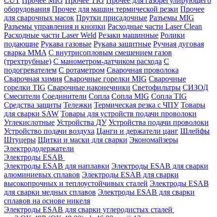
CUT
Прочее MIG
Прочее TIG
Прочее для газорегулирующего
оборудования
Прочее для машин термической резки
Прочее
для сварочных масок
Прутки присадочные
Разъемы MIG
Разъемы управления и кнопки
Расходные части Laser Clean
Расходные части Laser Weld
Резаки машинные
Ролики
подающие
Рукава газовые
Рукава защитные
Ручная дуговая
сварка MMA
С внутрисопловым смешением газов
(трехтрубные)
С манометром-датчиком расхода
С
подогревателем
С ротаметром
Сварочная проволока
Сварочная химия
Сварочные горелки MIG
Сварочные
горелки TIG
Сварочные наконечники
Светофильтры
СИЗОД
Смесители
Соединители
Сопла
Сопла MIG
Сопла TIG
Средства защиты
Тележки
Термическая резка с ЧПУ
Товары
для сварки SAW
Товары для устройств подачи проволоки
Углекислотные
Устройства ДУ
Устройства подачи проволоки
Устройство подачи воздуха
Цанги и держатели цанг
Шлейфы
Штуцеры
Щитки и маски для сварки
Экономайзеры
Электрододержатели
Электроды ESAB
Электроды ESAB для наплавки
Электроды ESAB для сварки
алюминиевых сплавов
Электроды ESAB для сварки
высокопрочных и теплоустойчивых сталей
Электроды ESAB
для сварки медных сплавов
Электроды ESAB для сварки
сплавов на основе никеля
Электроды ESAB для сварки углеродистых сталей