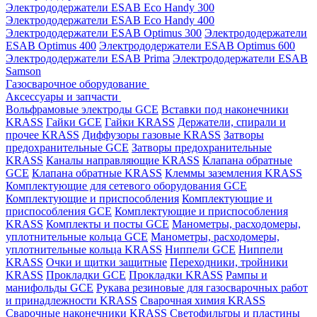
Электрододержатели ESAB Eco Handy 300
Электрододержатели ESAB Eco Handy 400
Электрододержатели ESAB Optimus 300
Электрододержатели
ESAB Optimus 400
Электрододержатели ESAB Optimus 600
Электрододержатели ESAB Prima
Электрододержатели ESAB
Samson
Газосварочное оборудование
Аксессуары и запчасти
Вольфрамовые электроды GCE
Вставки под наконечники
KRASS
Гайки GCE
Гайки KRASS
Держатели, спирали и
прочее KRASS
Диффузоры газовые KRASS
Затворы
предохранительные GCE
Затворы предохранительные
KRASS
Каналы направляющие KRASS
Клапана обратные
GCE
Клапана обратные KRASS
Клеммы заземления KRASS
Комплектующие для сетевого оборудования GCE
Комплектующие и приспособления
Комплектующие и
приспособления GCE
Комплектующие и приспособления
KRASS
Комплекты и посты GCE
Манометры, расходомеры,
уплотнительные кольца GCE
Манометры, расходомеры,
уплотнительные кольца KRASS
Ниппели GCE
Ниппели
KRASS
Очки и щитки защитные
Переходники, тройники
KRASS
Прокладки GCE
Прокладки KRASS
Рампы и
манифольды GCE
Рукава резиновые для газосварочных работ
и принадлежности KRASS
Сварочная химия KRASS
Сварочные наконечники KRASS
Светофильтры и пластины