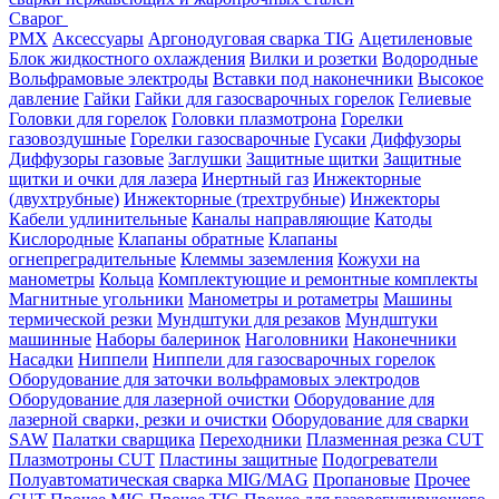
Сварог
PMX
Аксессуары
Аргонодуговая сварка TIG
Ацетиленовые
Блок жидкостного охлаждения
Вилки и розетки
Водородные
Вольфрамовые электроды
Вставки под наконечники
Высокое
давление
Гайки
Гайки для газосварочных горелок
Гелиевые
Головки для горелок
Головки плазмотрона
Горелки
газовоздушные
Горелки газосварочные
Гусаки
Диффузоры
Диффузоры газовые
Заглушки
Защитные щитки
Защитные
щитки и очки для лазера
Инертный газ
Инжекторные
(двухтрубные)
Инжекторные (трехтрубные)
Инжекторы
Кабели удлинительные
Каналы направляющие
Катоды
Кислородные
Клапаны обратные
Клапаны
огнепреградительные
Клеммы заземления
Кожухи на
манометры
Кольца
Комплектующие и ремонтные комплекты
Магнитные угольники
Манометры и ротаметры
Машины
термической резки
Мундштуки для резаков
Мундштуки
машинные
Наборы балеринок
Наголовники
Наконечники
Насадки
Ниппели
Ниппели для газосварочных горелок
Оборудование для заточки вольфрамовых электродов
Оборудование для лазерной очистки
Оборудование для
лазерной сварки, резки и очистки
Оборудование для сварки
SAW
Палатки сварщика
Переходники
Плазменная резка CUT
Плазмотроны CUT
Пластины защитные
Подогреватели
Полуавтоматическая сварка MIG/MAG
Пропановые
Прочее