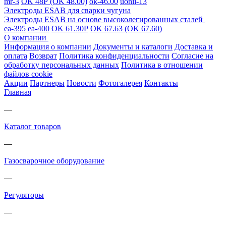
mr-3
OK 48Р (OK 48.00)
ok-46.00
uonii-13
Электроды ESAB для сварки чугуна
Электроды ESAB на основе высоколегированных сталей
ea-395
ea-400
OK 61.30Р
OK 67.63 (OK 67.60)
О компании
Информация о компании
Документы и каталоги
Доставка и
оплата
Возврат
Политика конфиденциальности
Согласие на
обработку персональных данных
Политика в отношении
файлов cookie
Акции
Партнеры
Новости
Фотогалерея
Контакты
Главная
—
Каталог товаров
—
Газосварочное оборудование
—
Регуляторы
—