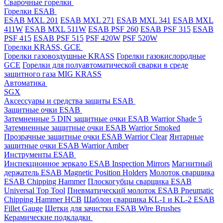
Cварочные горелки
Горелки ESAB
ESAB MXL 201
ESAB MXL 271
ESAB MXL 341
ESAB MXL
411W
ESAB MXL 511W
ESAB PSF 260
ESAB PSF 315
ESAB
PSF 415
ESAB PSF 515
PSF 420W
PSF 520W
Горелки KRASS, GCE
Горелки газовоздушные KRASS
Горелки газокислородные
GCE
Горелки для полуавтоматической сварки в среде
защитного газа MIG KRASS
Автоматика
SGX
Аксессуары и средства защиты ESAB
Защитные очки ESAB
Затемненные 5 DIN защитные очки ESAB Warrior Shade 5
Затемненные защитные очки ESAB Warrior Smoked
Прозрачные защитные очки ESAB Warrior Clear
Янтарные
защитные очки ESAB Warrior Amber
Инструменты ESAB
Инспекционное зеркало ESAB Inspection Mirrors
Магнитный
держатель ESAB Magnetic Position Holders
Молоток сварщика
ESAB Chipping Hammer
Плоскогубцы сварщика ESAB
Universal Top Tool
Пневматический молоток ESAB Pneumatic
Chipping Hammer HCB
Шаблон сварщика KL-1 и KL-2 ESAB
Fillet Gauge
Щетки для зачистки ESAB Wire Brushes
Керамические подкладки