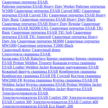
Сварочные перчатки ESAB
Рабочие перчатки ESAB Heavy Duty Worker
Рабочие перчатки
W1000
Сварочные перчатки ESAB Curved MIG
Сварочные
перчатки ESAB Curved TIG
Сварочные перчатки ESAB Heavy
Duty Basic
Сварочные перчатки ESAB Heavy Duty Black
Сварочные перчатки ESAB Heavy Duty Regular
Сварочные
перчатки ESAB M2000 EXL
Сварочные перчатки ESAB TIG
Basic
Сварочные перчатки ESAB TIG Soft
Сварочные
перчатки ESAB TIG Supersoft
Сварочные перчатки Heavy
Duty Alu
Сварочные перчатки M3000
Сварочные перчатки
MW1000
Сварочные перчатки T2000 Black
Сварочный флюс
Сварочный флюс
Спецодежда сварщика ESAB
Балаклава ESAB Balaclava
Брюки сварщика
Брюки сварщика
ESAB Proban Welding Trousers
Кожаная куртка сварщика
ESAB Leather Welding Jacket
Кожаные нарукавники ESAB
Кожаный фартук сварщика ESAB
Комбинезон сварщика
Комбинезон сварщика ESAB FR Coverall
Костюм сварщика
MW2000 FR
Куртка сварщика
Куртка сварщика ESAB FR
Welding Jacket
Куртка сварщика ESAB Proban Welding Jacket
Куртка сварщика ESAB Welding Jacket
Фартуки ESAB
Электрододержатели ESAB
Электрододержатели ESAB Confort 200
Электрододержатели
ESAB Confort 300
Электрододержатели ESAB Confort 400
Электрододержатели ESAB Eco Handy 200