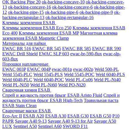
OK Backing Pipe 20
ok-backing-concave-10
ok-backing-concave-
13
ok-backing-concave-16
ok-backing-concave-6
ok-backing-pipe-
12
ok-backing-pipe-15
ok-backing-pipe-6
ok-backing-pipe-9
ok-
backing-rectangular-13
ok-backing-rectangular-16
Клеммы заземления ESAB
Клеммы заземления ESAB Eco 250
Клеммы заземления ESAB
Eco 400
Клеммы заземления ESAB MP
Магнитная клемма
заземления ESAB Magnetic Clamp
Материалы для пайки
EWAC BR 516
EWAC BR 545
EWAC BR 585
EWAC BR 590
EWAC Drill Shield
EWAC SLP 603
ewac-br-590-flux
ewac-slp-
603-flux
Порошки наплавочные
EWAC 003P
EWAC 004P
ewac-001p
ewac-002p
Weld 500-PL
Weld 5545-PLC
Weld 5545-PLS
Weld 5545-POC
Weld 6040-PLS
Weld 6040-PLС
Weld 6040-POC
Weld PL-Co06
Weld PL-Ni40
Weld PL-Ni50
Weld PL-Ni60
Weld PO-Ni20
Сварочная химия ESAB
Спрей и жидкость против брызг ESAB Aristo Fluid
Спрей и
жидкость против брызг ESAB High-Tech
Травильная паста
ESAB Stain Clean
Сварочные маски ESAB
Eco-Arc II
ESAB A20
ESAB A30
ESAB G30
ESAB G50
P10
PAPR
Savage A40 9-13
Savage A40 9-13 for Air
Savage A50
LUX
Sentinel A50
Sentinel A60
SWORD F11