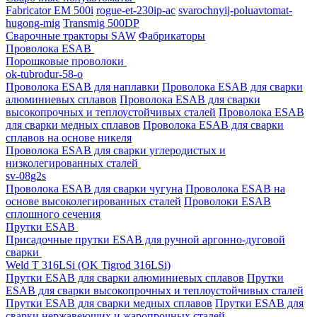
Fabricator EM 500i
rogue-et-230ip-ac
svarochnyij-poluavtomat-
hugong-mig
Transmig 500DP
Сварочные тракторы SAW
Фабрикаторы
Проволока ESAB
Порошковые проволоки
ok-tubrodur-58-o
Проволока ESAB для наплавки
Проволока ESAB для сварки
алюминиевых сплавов
Проволока ESAB для сварки
высокопрочных и теплоустойчивых сталей
Проволока ESAB
для сварки медных сплавов
Проволока ESAB для сварки
сплавов на основе никеля
Проволока ESAB для сварки углеродистых и
низколегированных сталей
sv-08g2s
Проволока ESAB для сварки чугуна
Проволока ESAB на
основе высоколегированных сталей
Проволоки ESAB
сплошного сечения
Прутки ESAB
Присадочные прутки ESAB для ручной аргонно-дуговой
сварки
Weld T 316LSi (OK Tigrod 316LSi)
Прутки ESAB для сварки алюминиевых сплавов
Прутки
ESAB для сварки высокопрочных и теплоустойчивых сталей
Прутки ESAB для сварки медных сплавов
Прутки ESAB для
сварки нержавеющих и жаропрочных сталей