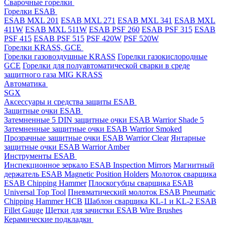
Cварочные горелки
Горелки ESAB
ESAB MXL 201
ESAB MXL 271
ESAB MXL 341
ESAB MXL
411W
ESAB MXL 511W
ESAB PSF 260
ESAB PSF 315
ESAB
PSF 415
ESAB PSF 515
PSF 420W
PSF 520W
Горелки KRASS, GCE
Горелки газовоздушные KRASS
Горелки газокислородные
GCE
Горелки для полуавтоматической сварки в среде
защитного газа MIG KRASS
Автоматика
SGX
Аксессуары и средства защиты ESAB
Защитные очки ESAB
Затемненные 5 DIN защитные очки ESAB Warrior Shade 5
Затемненные защитные очки ESAB Warrior Smoked
Прозрачные защитные очки ESAB Warrior Clear
Янтарные
защитные очки ESAB Warrior Amber
Инструменты ESAB
Инспекционное зеркало ESAB Inspection Mirrors
Магнитный
держатель ESAB Magnetic Position Holders
Молоток сварщика
ESAB Chipping Hammer
Плоскогубцы сварщика ESAB
Universal Top Tool
Пневматический молоток ESAB Pneumatic
Chipping Hammer HCB
Шаблон сварщика KL-1 и KL-2 ESAB
Fillet Gauge
Щетки для зачистки ESAB Wire Brushes
Керамические подкладки