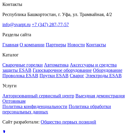
Контакты
Республика Башкортостан, г. Уфа, ул. Трамвайная, 4/2
info@svarpt.ru
+7 (347) 287-77-57
Разделы сайта
Главная
О компании
Партнеры
Новости
Контакты
Каталог
Cварочные горелки
Автоматика
Аксессуары и средства
защиты ESAB
Газосварочное оборудование
Оборудование
Проволока ESAB
Прутки ESAB
Сварог
Электроды ESAB
Услуги
Авторизованный сервисный центр
Выездная демонстрация
Оптовикам
Политика конфиденциальности
Политика обработки
персональных данных
Сайт разработали:
Общество первых позиций