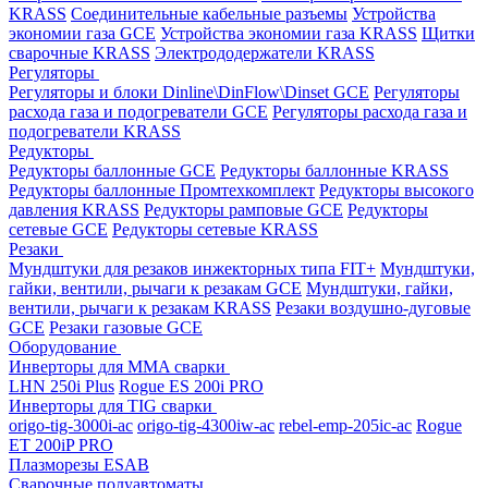
KRASS
Соединительные кабельные разъемы
Устройства
экономии газа GCE
Устройства экономии газа KRASS
Щитки
сварочные KRASS
Электрододержатели KRASS
Регуляторы
Регуляторы и блоки Dinline\DinFlow\Dinset GCE
Регуляторы
расхода газа и подогреватели GCE
Регуляторы расхода газа и
подогреватели KRASS
Редукторы
Редукторы баллонные GCE
Редукторы баллонные KRASS
Редукторы баллонные Промтехкомплект
Редукторы высокого
давления KRASS
Редукторы рамповые GCE
Редукторы
сетевые GCE
Редукторы сетевые KRASS
Резаки
Мундштуки для резаков инжекторных типа FIT+
Мундштуки,
гайки, вентили, рычаги к резакам GCE
Мундштуки, гайки,
вентили, рычаги к резакам KRASS
Резаки воздушно-дуговые
GCE
Резаки газовые GCE
Оборудование
Инверторы для MMA сварки
LHN 250i Plus
Rogue ES 200i PRO
Инверторы для TIG сварки
origo-tig-3000i-ac
origo-tig-4300iw-ac
rebel-emp-205ic-ac
Rogue
ET 200iP PRO
Плазморезы ESAB
Сварочные полуавтоматы