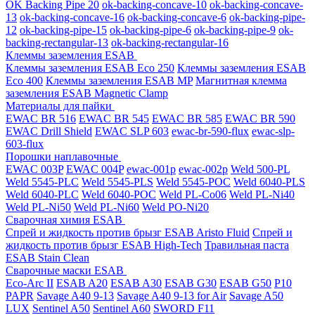
OK Backing Pipe 20
ok-backing-concave-10
ok-backing-concave-
13
ok-backing-concave-16
ok-backing-concave-6
ok-backing-pipe-
12
ok-backing-pipe-15
ok-backing-pipe-6
ok-backing-pipe-9
ok-
backing-rectangular-13
ok-backing-rectangular-16
Клеммы заземления ESAB
Клеммы заземления ESAB Eco 250
Клеммы заземления ESAB
Eco 400
Клеммы заземления ESAB MP
Магнитная клемма
заземления ESAB Magnetic Clamp
Материалы для пайки
EWAC BR 516
EWAC BR 545
EWAC BR 585
EWAC BR 590
EWAC Drill Shield
EWAC SLP 603
ewac-br-590-flux
ewac-slp-
603-flux
Порошки наплавочные
EWAC 003P
EWAC 004P
ewac-001p
ewac-002p
Weld 500-PL
Weld 5545-PLC
Weld 5545-PLS
Weld 5545-POC
Weld 6040-PLS
Weld 6040-PLС
Weld 6040-POC
Weld PL-Co06
Weld PL-Ni40
Weld PL-Ni50
Weld PL-Ni60
Weld PO-Ni20
Сварочная химия ESAB
Спрей и жидкость против брызг ESAB Aristo Fluid
Спрей и
жидкость против брызг ESAB High-Tech
Травильная паста
ESAB Stain Clean
Сварочные маски ESAB
Eco-Arc II
ESAB A20
ESAB A30
ESAB G30
ESAB G50
P10
PAPR
Savage A40 9-13
Savage A40 9-13 for Air
Savage A50
LUX
Sentinel A50
Sentinel A60
SWORD F11