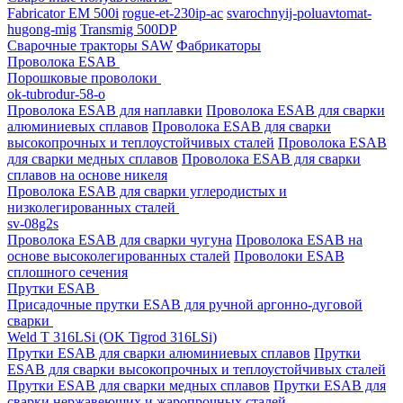
Fabricator EM 500i
rogue-et-230ip-ac
svarochnyij-poluavtomat-
hugong-mig
Transmig 500DP
Сварочные тракторы SAW
Фабрикаторы
Проволока ESAB
Порошковые проволоки
ok-tubrodur-58-o
Проволока ESAB для наплавки
Проволока ESAB для сварки
алюминиевых сплавов
Проволока ESAB для сварки
высокопрочных и теплоустойчивых сталей
Проволока ESAB
для сварки медных сплавов
Проволока ESAB для сварки
сплавов на основе никеля
Проволока ESAB для сварки углеродистых и
низколегированных сталей
sv-08g2s
Проволока ESAB для сварки чугуна
Проволока ESAB на
основе высоколегированных сталей
Проволоки ESAB
сплошного сечения
Прутки ESAB
Присадочные прутки ESAB для ручной аргонно-дуговой
сварки
Weld T 316LSi (OK Tigrod 316LSi)
Прутки ESAB для сварки алюминиевых сплавов
Прутки
ESAB для сварки высокопрочных и теплоустойчивых сталей
Прутки ESAB для сварки медных сплавов
Прутки ESAB для
сварки нержавеющих и жаропрочных сталей