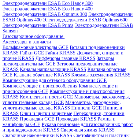
Электрододержатели ESAB Eco Handy 300
Электрододержатели ESAB Eco Handy 400
Электрододержатели ESAB Optimus 300
Электрододержатели
ESAB Optimus 400
Электрододержатели ESAB Optimus 600
Электрододержатели ESAB Prima
Электрододержатели ESAB
Samson
Газосварочное оборудование
Аксессуары и запчасти
Вольфрамовые электроды GCE
Вставки под наконечники
KRASS
Гайки GCE
Гайки KRASS
Держатели, спирали и
прочее KRASS
Диффузоры газовые KRASS
Затворы
предохранительные GCE
Затворы предохранительные
KRASS
Каналы направляющие KRASS
Клапана обратные
GCE
Клапана обратные KRASS
Клеммы заземления KRASS
Комплектующие для сетевого оборудования GCE
Комплектующие и приспособления
Комплектующие и
приспособления GCE
Комплектующие и приспособления
KRASS
Комплекты и посты GCE
Манометры, расходомеры,
уплотнительные кольца GCE
Манометры, расходомеры,
уплотнительные кольца KRASS
Ниппели GCE
Ниппели
KRASS
Очки и щитки защитные
Переходники, тройники
KRASS
Прокладки GCE
Прокладки KRASS
Рампы и
манифольды GCE
Рукава резиновые для газосварочных работ
и принадлежности KRASS
Сварочная химия KRASS
Сварочные наконечники KRASS
Светофильтры и пластины