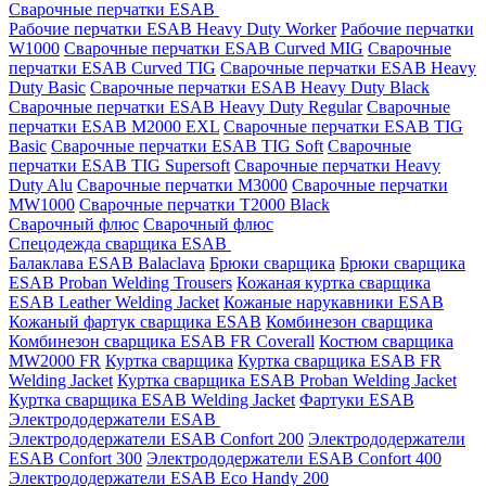
Сварочные перчатки ESAB
Рабочие перчатки ESAB Heavy Duty Worker
Рабочие перчатки
W1000
Сварочные перчатки ESAB Curved MIG
Сварочные
перчатки ESAB Curved TIG
Сварочные перчатки ESAB Heavy
Duty Basic
Сварочные перчатки ESAB Heavy Duty Black
Сварочные перчатки ESAB Heavy Duty Regular
Сварочные
перчатки ESAB M2000 EXL
Сварочные перчатки ESAB TIG
Basic
Сварочные перчатки ESAB TIG Soft
Сварочные
перчатки ESAB TIG Supersoft
Сварочные перчатки Heavy
Duty Alu
Сварочные перчатки M3000
Сварочные перчатки
MW1000
Сварочные перчатки T2000 Black
Сварочный флюс
Сварочный флюс
Спецодежда сварщика ESAB
Балаклава ESAB Balaclava
Брюки сварщика
Брюки сварщика
ESAB Proban Welding Trousers
Кожаная куртка сварщика
ESAB Leather Welding Jacket
Кожаные нарукавники ESAB
Кожаный фартук сварщика ESAB
Комбинезон сварщика
Комбинезон сварщика ESAB FR Coverall
Костюм сварщика
MW2000 FR
Куртка сварщика
Куртка сварщика ESAB FR
Welding Jacket
Куртка сварщика ESAB Proban Welding Jacket
Куртка сварщика ESAB Welding Jacket
Фартуки ESAB
Электрододержатели ESAB
Электрододержатели ESAB Confort 200
Электрододержатели
ESAB Confort 300
Электрододержатели ESAB Confort 400
Электрододержатели ESAB Eco Handy 200