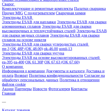
Сварог
Комплектующие и ремонтные комплекты
Палатки сварщика
Прочее MIG
С подогревателем
Сварочная химия
Электроды ESAB
Электроды ESAB для наплавки
Электроды ESAB для сварки
алюминиевых сплавов
Электроды ESAB для сварки
высокопрочных и теплоустойчивых сталей
Электроды ESAB
для сварки медных сплавов
Электроды ESAB для сварки
сплавов на основе никеля
Электроды ESAB для сварки углеродистых сталей
mr-3
OK 48Р (OK 48.00)
ok-46.00
uonii-13
Электроды ESAB для сварки чугуна
Электроды ESAB на основе высоколегированных сталей
ea-395
ea-400
OK 61.30Р
OK 67.63 (OK 67.60)
О компании
Информация о компании
Документы и каталоги
Доставка и
оплата
Возврат
Политика конфиденциальности
Согласие на
обработку персональных данных
Политика в отношении
файлов cookie
Акции
Партнеры
Новости
Фотогалерея
Контакты
Главная
—
Каталог товаров