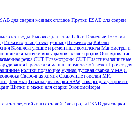
SAB для сварки медных сплавов
Прутки ESAB для сварки
ые электроды
Высокое давление
Гайки
Гелиевые
Головки
е)
Инжекторные (трехтрубные)
Инжекторы
Кабели
ения
Комплектующие и ремонтные комплекты
Манометры и
ование для заточки вольфрамовых электродов
Оборудование
азменная резка CUT
Плазмотроны CUT
Пластины защитные
борудования
Прочее для машин термической резки
Прочее для
машинные
Ролики подающие
Ручная дуговая сварка MMA
С
роволока
Сварочная химия
Сварочные горелки MIG
щиты
Тележки
Товары для сварки SAW
Товары для устройств
цанг
Щитки и маски для сварки
Экономайзеры
х и теплоустойчивых сталей
Электроды ESAB для сварки