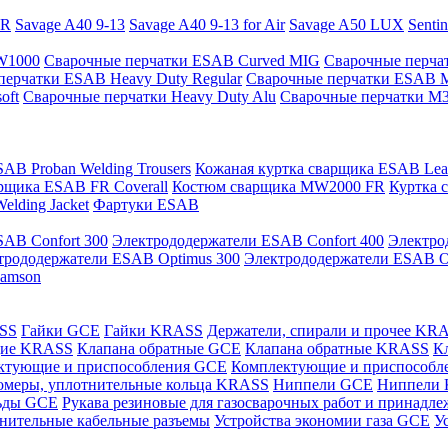
PR
Savage A40 9-13
Savage A40 9-13 for Air
Savage A50 LUX
Senti
 W1000
Сварочные перчатки ESAB Curved MIG
Сварочные перча
перчатки ESAB Heavy Duty Regular
Сварочные перчатки ESAB 
oft
Сварочные перчатки Heavy Duty Alu
Сварочные перчатки M
AB Proban Welding Trousers
Кожаная куртка сварщика ESAB Leath
рщика ESAB FR Coverall
Костюм сварщика MW2000 FR
Куртка 
lding Jacket
Фартуки ESAB
AB Confort 300
Электрододержатели ESAB Confort 400
Электро
трододержатели ESAB Optimus 300
Электрододержатели ESAB O
Samson
ASS
Гайки GCE
Гайки KRASS
Держатели, спирали и прочее KR
щие KRASS
Клапана обратные GCE
Клапана обратные KRASS
К
ктующие и приспособления GCE
Комплектующие и приспособ
омеры, уплотнительные кольца KRASS
Ниппели GCE
Ниппели
ьды GCE
Рукава резиновые для газосварочных работ и принад
нительные кабельные разъемы
Устройства экономии газа GCE
У