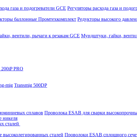
хода газа и подогреватели GCE
Регуляторы расхода газа и подо
укторы баллонные Промтехкомплект
Редукторы высокого давле
айки, вентили, рычаги к резакам GCE
Мундштуки, гайки, венти
 200iP PRO
ng-mig
Transmig 500DP
люминиевых сплавов
Проволока ESAB для сварки высокопрочны
е никеля
ых сталей
е высоколегированных сталей
Проволоки ESAB сплошного сече