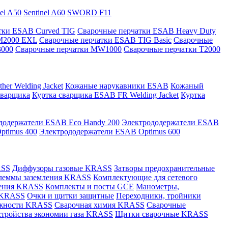
nel A50
Sentinel A60
SWORD F11
тки ESAB Curved TIG
Сварочные перчатки ESAB Heavy Duty
M2000 EXL
Сварочные перчатки ESAB TIG Basic
Сварочные
3000
Сварочные перчатки MW1000
Сварочные перчатки T2000
er Welding Jacket
Кожаные нарукавники ESAB
Кожаный
сварщика
Куртка сварщика ESAB FR Welding Jacket
Куртка
додержатели ESAB Eco Handy 200
Электрододержатели ESAB
ptimus 400
Электрододержатели ESAB Optimus 600
ASS
Диффузоры газовые KRASS
Затворы предохранительные
леммы заземления KRASS
Комплектующие для сетевого
ления KRASS
Комплекты и посты GCE
Манометры,
 KRASS
Очки и щитки защитные
Переходники, тройники
лежности KRASS
Сварочная химия KRASS
Сварочные
стройства экономии газа KRASS
Щитки сварочные KRASS