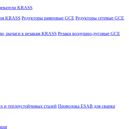
греватели KRASS
ния KRASS
Редукторы рамповые GCE
Редукторы сетевые GCE
ли, рычаги к резакам KRASS
Резаки воздушно-дуговые GCE
х и теплоустойчивых сталей
Проволока ESAB для сварки
ния