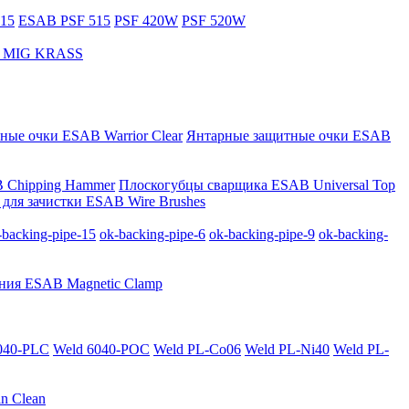
15
ESAB PSF 515
PSF 420W
PSF 520W
за MIG KRASS
ные очки ESAB Warrior Clear
Янтарные защитные очки ESAB
 Chipping Hammer
Плоскогубцы сварщика ESAB Universal Top
для зачистки ESAB Wire Brushes
-backing-pipe-15
ok-backing-pipe-6
ok-backing-pipe-9
ok-backing-
ния ESAB Magnetic Clamp
040-PLС
Weld 6040-POC
Weld PL-Co06
Weld PL-Ni40
Weld PL-
n Clean