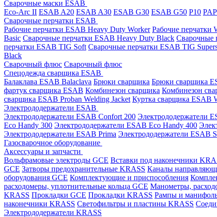
Сварочные маски ESAB
Eco-Arc II
ESAB A20
ESAB A30
ESAB G30
ESAB G50
P10
PA
Сварочные перчатки ESAB
Рабочие перчатки ESAB Heavy Duty Worker
Рабочие перчатки
Basic
Сварочные перчатки ESAB Heavy Duty Black
Сварочные 
перчатки ESAB TIG Soft
Сварочные перчатки ESAB TIG Supers
Black
Сварочный флюс
Сварочный флюс
Спецодежда сварщика ESAB
Балаклава ESAB Balaclava
Брюки сварщика
Брюки сварщика ES
фартук сварщика ESAB
Комбинезон сварщика
Комбинезон сва
сварщика ESAB Proban Welding Jacket
Куртка сварщика ESAB We
Электрододержатели ESAB
Электрододержатели ESAB Confort 200
Электрододержатели ES
Eco Handy 300
Электрододержатели ESAB Eco Handy 400
Элек
Электрододержатели ESAB Prima
Электрододержатели ESAB 
Газосварочное оборудование
Аксессуары и запчасти
Вольфрамовые электроды GCE
Вставки под наконечники KR
GCE
Затворы предохранительные KRASS
Каналы направляю
оборудования GCE
Комплектующие и приспособления
Компле
расходомеры, уплотнительные кольца GCE
Манометры, расход
KRASS
Прокладки GCE
Прокладки KRASS
Рампы и манифол
наконечники KRASS
Светофильтры и пластины KRASS
Соеди
Электрододержатели KRASS