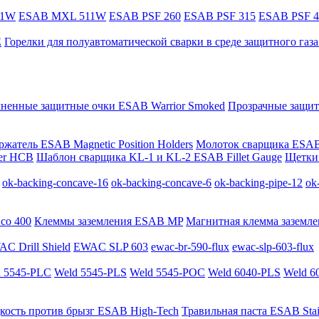
11W
ESAB MXL 511W
ESAB PSF 260
ESAB PSF 315
ESAB PSF 4
E
Горелки для полуавтоматической сварки в среде защитного га
мненные защитные очки ESAB Warrior Smoked
Прозрачные защит
жатель ESAB Magnetic Position Holders
Молоток сварщика ESAB
er HCB
Шаблон сварщика KL-1 и KL-2 ESAB Fillet Gauge
Щетки 
ok-backing-concave-16
ok-backing-concave-6
ok-backing-pipe-12
ok
co 400
Клеммы заземления ESAB MP
Магнитная клемма заземле
C Drill Shield
EWAC SLP 603
ewac-br-590-flux
ewac-slp-603-flux
 5545-PLC
Weld 5545-PLS
Weld 5545-POC
Weld 6040-PLS
Weld 6
кость против брызг ESAB High-Tech
Травильная паста ESAB Stai