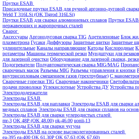
Прутки ESAB
Присадочные прутки ESAB для ручной аргонно-дуговой свар
Weld T 316LSi (OK Tigrod 316LSi)
Прутки ESAB для сварки алюминиевых сплавов
Прутки ESAB 
нержавеющих и жаропрочных сталей
Сварог
Аксессуары
Аргонодуговая сварка TIG
Ацетиленовые
Блок жи
плазмотрона
Гусаки
Диффузоры
Защитные щитки
Защитные щи
удлинительные
Каналы направляющие
Катоды
Кислородные
К
ротаметры
Машины термической резки
Мундштуки для резако
для лазерной очистки
Оборудование для лазерной сварки, резк
Подогреватели
Полуавтоматическая сварка MIG/MAG
Пропан
сварочных масок
Разъемы MIG
Разъемы управления и кнопки
внутрисопловым смешением газов (трехтрубные)
С манометром
Сварочные горелки TIG
Сварочные наконечники
Светофильтр
подачи проволоки
Углекислотные
Устройства ДУ
Устройства п
Электрододержатели
Электроды ESAB
Электроды ESAB для наплавки
Электроды ESAB для сварки а
медных сплавов
Электроды ESAB для сварки сплавов на основ
Электроды ESAB для сварки углеродистых сталей
mr-3
OK 48Р (OK 48.00)
ok-46.00
uonii-13
Электроды ESAB для сварки чугуна
Электроды ESAB на основе высоколегированных сталей
ea-395
ea-400
OK 61.30Р
OK 67.63 (OK 67.60)