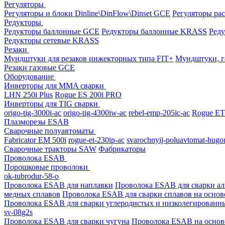
Регуляторы
Регуляторы и блоки Dinline\DinFlow\Dinset GCE
Регуляторы рас
Редукторы
Редукторы баллонные GCE
Редукторы баллонные KRASS
Ред
Редукторы сетевые KRASS
Резаки
Мундштуки для резаков инжекторных типа FIT+
Мундштуки, г
Резаки газовые GCE
Оборудование
Инверторы для MMA сварки
LHN 250i Plus
Rogue ES 200i PRO
Инверторы для TIG сварки
origo-tig-3000i-ac
origo-tig-4300iw-ac
rebel-emp-205ic-ac
Rogue ET
Плазморезы ESAB
Сварочные полуавтоматы
Fabricator EM 500i
rogue-et-230ip-ac
svarochnyij-poluavtomat-hugo
Сварочные тракторы SAW
Фабрикаторы
Проволока ESAB
Порошковые проволоки
ok-tubrodur-58-o
Проволока ESAB для наплавки
Проволока ESAB для сварки а
медных сплавов
Проволока ESAB для сварки сплавов на основ
Проволока ESAB для сварки углеродистых и низколегированн
sv-08g2s
Проволока ESAB для сварки чугуна
Проволока ESAB на основ