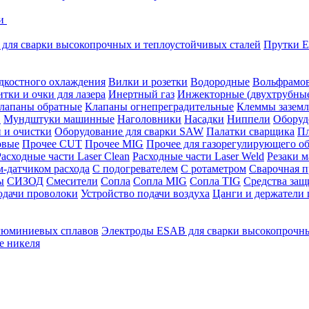
ки
для сварки высокопрочных и теплоустойчивых сталей
Прутки E
дкостного охлаждения
Вилки и розетки
Водородные
Вольфрамов
тки и очки для лазера
Инертный газ
Инжекторные (двухтрубны
лапаны обратные
Клапаны огнепреградительные
Клеммы заземл
в
Мундштуки машинные
Наголовники
Насадки
Ниппели
Оборуд
и и очистки
Оборудование для сварки SAW
Палатки сварщика
Пл
овые
Прочее CUT
Прочее MIG
Прочее для газорегулирующего о
Расходные части Laser Clean
Расходные части Laser Weld
Резаки 
-датчиком расхода
С подогревателем
С ротаметром
Сварочная п
ы
СИЗОД
Смесители
Сопла
Сопла MIG
Сопла TIG
Средства за
одачи проволоки
Устройство подачи воздуха
Цанги и держатели 
люминиевых сплавов
Электроды ESAB для сварки высокопрочны
е никеля