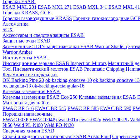
Горелки ESAB
ESAB MXL 201
ESAB MXL 271
ESAB MXL 341
ESAB MXL 4
Горелки KRASS, GCE
Горелки газовоздушные KRASS
Горелки газокислородные GC
Автоматика
SGX
Аксессуары и средства защиты ESAB
Защитные очки ESAB
Затемненные 5 DIN защитные очки ESAB Warrior Shade 5
Зате
Warrior Amber
Инструменты ESAB
Инспекционное зеркало ESAB Inspection Mirrors
Магнитный дер
Tool
Пневматический молоток ESAB Pneumatic Chipping Hamm
Керамические подкладки
OK Backing Pipe 20
ok-backing-concave-10
ok-backing-concave-13
rectangular-13
ok-backing-rectangular-16
Клеммы заземления ESAB
Клеммы заземления ESAB Eco 250
Клеммы заземления ESAB E
Материалы для пайки
EWAC BR 516
EWAC BR 545
EWAC BR 585
EWAC BR 590
EWA
Порошки наплавочные
EWAC 003P
EWAC 004P
ewac-001p
ewac-002p
Weld 500-PL
Weld
Ni50
Weld PL-Ni60
Weld PO-Ni20
Сварочная химия ESAB
Спрей и жидкость против брызг ESAB Aristo Fluid
Спрей и жид