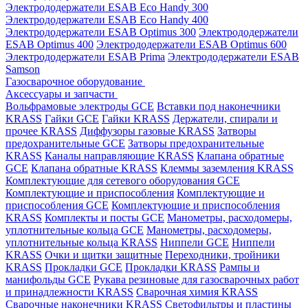
Электрододержатели ESAB Eco Handy 300
Электрододержатели ESAB Eco Handy 400
Электрододержатели ESAB Optimus 300
Электрододержатели
ESAB Optimus 400
Электрододержатели ESAB Optimus 600
Электрододержатели ESAB Prima
Электрододержатели ESAB
Samson
Газосварочное оборудование
Аксессуары и запчасти
Вольфрамовые электроды GCE
Вставки под наконечники
KRASS
Гайки GCE
Гайки KRASS
Держатели, спирали и
прочее KRASS
Диффузоры газовые KRASS
Затворы
предохранительные GCE
Затворы предохранительные
KRASS
Каналы направляющие KRASS
Клапана обратные
GCE
Клапана обратные KRASS
Клеммы заземления KRASS
Комплектующие для сетевого оборудования GCE
Комплектующие и приспособления
Комплектующие и
приспособления GCE
Комплектующие и приспособления
KRASS
Комплекты и посты GCE
Манометры, расходомеры,
уплотнительные кольца GCE
Манометры, расходомеры,
уплотнительные кольца KRASS
Ниппели GCE
Ниппели
KRASS
Очки и щитки защитные
Переходники, тройники
KRASS
Прокладки GCE
Прокладки KRASS
Рампы и
манифольды GCE
Рукава резиновые для газосварочных работ
и принадлежности KRASS
Сварочная химия KRASS
Сварочные наконечники KRASS
Светофильтры и пластины