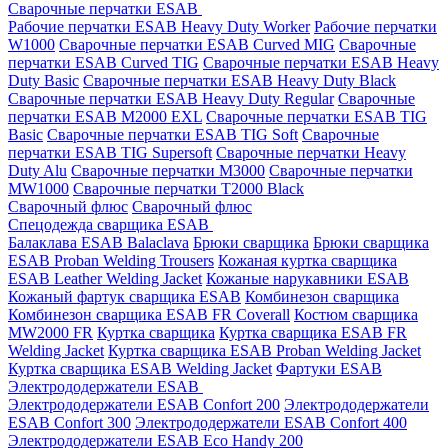
Сварочные перчатки ESAB
Рабочие перчатки ESAB Heavy Duty Worker
Рабочие перчатки
W1000
Сварочные перчатки ESAB Curved MIG
Сварочные
перчатки ESAB Curved TIG
Сварочные перчатки ESAB Heavy
Duty Basic
Сварочные перчатки ESAB Heavy Duty Black
Сварочные перчатки ESAB Heavy Duty Regular
Сварочные
перчатки ESAB M2000 EXL
Сварочные перчатки ESAB TIG
Basic
Сварочные перчатки ESAB TIG Soft
Сварочные
перчатки ESAB TIG Supersoft
Сварочные перчатки Heavy
Duty Alu
Сварочные перчатки M3000
Сварочные перчатки
MW1000
Сварочные перчатки T2000 Black
Сварочный флюс
Сварочный флюс
Спецодежда сварщика ESAB
Балаклава ESAB Balaclava
Брюки сварщика
Брюки сварщика
ESAB Proban Welding Trousers
Кожаная куртка сварщика
ESAB Leather Welding Jacket
Кожаные нарукавники ESAB
Кожаный фартук сварщика ESAB
Комбинезон сварщика
Комбинезон сварщика ESAB FR Coverall
Костюм сварщика
MW2000 FR
Куртка сварщика
Куртка сварщика ESAB FR
Welding Jacket
Куртка сварщика ESAB Proban Welding Jacket
Куртка сварщика ESAB Welding Jacket
Фартуки ESAB
Электрододержатели ESAB
Электрододержатели ESAB Confort 200
Электрододержатели
ESAB Confort 300
Электрододержатели ESAB Confort 400
Электрододержатели ESAB Eco Handy 200