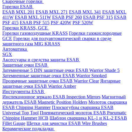
Cварочные горелки
Горелки ESAB
ESAB MXL 201
ESAB MXL 271
ESAB MXL 341
ESAB MXL
411W
ESAB MXL 511W
ESAB PSF 260
ESAB PSF 315
ESAB
PSF 415
ESAB PSF 515
PSF 420W
PSF 520W
Горелки KRASS, GCE
Горелки газовоздушные KRASS
Горелки газокислородные
GCE
Горелки для полуавтоматической сварки в среде
защитного газа MIG KRASS
Автоматика
SGX
Аксессуары и средства защиты ESAB
Защитные очки ESAB
Затемненные 5 DIN защитные очки ESAB Warrior Shade 5
Затемненные защитные очки ESAB Warrior Smoked
Прозрачные защитные очки ESAB Warrior Clear
Янтарные
защитные очки ESAB Warrior Amber
Инструменты ESAB
Инспекционное зеркало ESAB Inspection Mirrors
Магнитный
держатель ESAB Magnetic Position Holders
Молоток сварщика
ESAB Chipping Hammer
Плоскогубцы сварщика ESAB
Universal Top Tool
Пневматический молоток ESAB Pneumatic
Chipping Hammer HCB
Шаблон сварщика KL-1 и KL-2 ESAB
Fillet Gauge
Щетки для зачистки ESAB Wire Brushes
Керамические подкладки