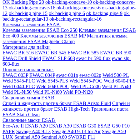
OK Backing Pipe 20
ok-backing-concave-10
ok-backing-concave-
13
ok-backing-concave-16
ok-backing-concave-6
ok-backing-pipe-
12
ok-backing-pipe-15
ok-backing-pipe-6
ok-backing-pipe-9
ok-
backing-rectangular-13
ok-backing-rectangular-16
Клеммы заземления ESAB
Клеммы заземления ESAB Eco 250
Клеммы заземления ESAB
Eco 400
Клеммы заземления ESAB MP
Магнитная клемма
заземления ESAB Magnetic Clamp
Материалы для пайки
EWAC BR 516
EWAC BR 545
EWAC BR 585
EWAC BR 590
EWAC Drill Shield
EWAC SLP 603
ewac-br-590-flux
ewac-slp-
603-flux
Порошки наплавочные
EWAC 003P
EWAC 004P
ewac-001p
ewac-002p
Weld 500-PL
Weld 5545-PLC
Weld 5545-PLS
Weld 5545-POC
Weld 6040-PLS
Weld 6040-PLС
Weld 6040-POC
Weld PL-Co06
Weld PL-Ni40
Weld PL-Ni50
Weld PL-Ni60
Weld PO-Ni20
Сварочная химия ESAB
Спрей и жидкость против брызг ESAB Aristo Fluid
Спрей и
жидкость против брызг ESAB High-Tech
Травильная паста
ESAB Stain Clean
Сварочные маски ESAB
Eco-Arc II
ESAB A20
ESAB A30
ESAB G30
ESAB G50
P10
PAPR
Savage A40 9-13
Savage A40 9-13 for Air
Savage A50
LUX
Sentinel A50
Sentinel A60
SWORD F11