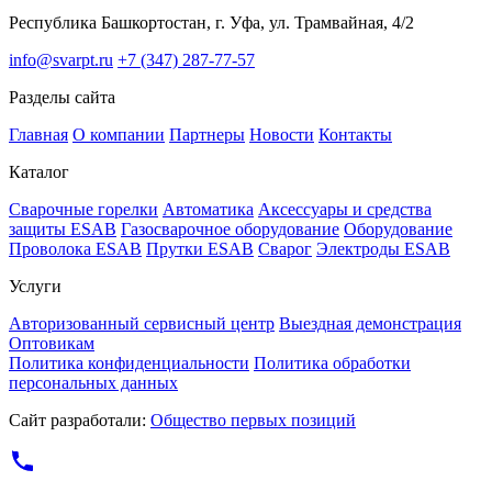
Республика Башкортостан, г. Уфа, ул. Трамвайная, 4/2
info@svarpt.ru
+7 (347) 287-77-57
Разделы сайта
Главная
О компании
Партнеры
Новости
Контакты
Каталог
Cварочные горелки
Автоматика
Аксессуары и средства
защиты ESAB
Газосварочное оборудование
Оборудование
Проволока ESAB
Прутки ESAB
Сварог
Электроды ESAB
Услуги
Авторизованный сервисный центр
Выездная демонстрация
Оптовикам
Политика конфиденциальности
Политика обработки
персональных данных
Сайт разработали:
Общество первых позиций