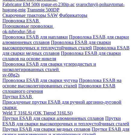
Fabricator EM 500i
rogue-et-230ip-ac
svarochnyij-poluavtomat-
hugong-mig
Transmig 500DP
Сварочные тракторы SAW
Фабрикаторы
Проволока ESAB
Порошковые проволоки
ok-tubrodur-58-o
Проволока ESAB для наплавки
Проволока ESAB для сварки
алюминиевых сплавов
Проволока ESAB для сварки
высокопрочных и теплоустойчивых сталей
Проволока ESAB
для сварки медных сплавов
Проволока ESAB для сварки
сплавов на основе никеля
Проволока ESAB для сварки углеродистых и
низколегированных сталей
sv-08g2s
Проволока ESAB для сварки чугуна
Проволока ESAB на
основе высоколегированных сталей
Проволоки ESAB
сплошного сечения
Прутки ESAB
Присадочные прутки ESAB для ручной аргонно-дуговой
сварки
Weld T 316LSi (OK Tigrod 316LSi)
Прутки ESAB для сварки алюминиевых сплавов
Прутки
ESAB для сварки высокопрочных и теплоустойчивых сталей
Прутки ESAB для сварки медных сплавов
Прутки ESAB для
сварки нержавеющих и жаропрочных сталей