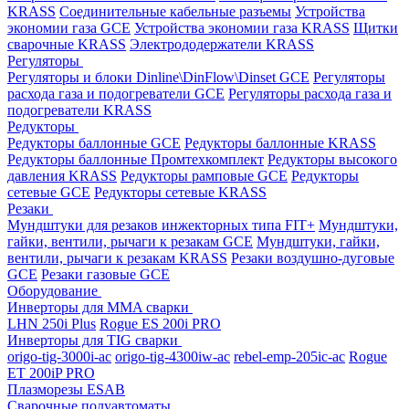
KRASS
Соединительные кабельные разъемы
Устройства
экономии газа GCE
Устройства экономии газа KRASS
Щитки
сварочные KRASS
Электрододержатели KRASS
Регуляторы
Регуляторы и блоки Dinline\DinFlow\Dinset GCE
Регуляторы
расхода газа и подогреватели GCE
Регуляторы расхода газа и
подогреватели KRASS
Редукторы
Редукторы баллонные GCE
Редукторы баллонные KRASS
Редукторы баллонные Промтехкомплект
Редукторы высокого
давления KRASS
Редукторы рамповые GCE
Редукторы
сетевые GCE
Редукторы сетевые KRASS
Резаки
Мундштуки для резаков инжекторных типа FIT+
Мундштуки,
гайки, вентили, рычаги к резакам GCE
Мундштуки, гайки,
вентили, рычаги к резакам KRASS
Резаки воздушно-дуговые
GCE
Резаки газовые GCE
Оборудование
Инверторы для MMA сварки
LHN 250i Plus
Rogue ES 200i PRO
Инверторы для TIG сварки
origo-tig-3000i-ac
origo-tig-4300iw-ac
rebel-emp-205ic-ac
Rogue
ET 200iP PRO
Плазморезы ESAB
Сварочные полуавтоматы