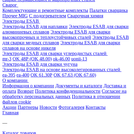
Сварог
Комплектующие и ремонтные комплекты
Палатки сварщика
Прочее MIG
С подогревателем
Сварочная химия
Электроды ESAB
Электроды ESAB для наплавки
Электроды ESAB для сварки
алюминиевых сплавов
Электроды ESAB для сварки
высокопрочных и теплоустойчивых сталей
Электроды ESAB
для сварки медных сплавов
Электроды ESAB для сварки
сплавов на основе никеля
Электроды ESAB для сварки углеродистых сталей
mr-3
OK 48Р (OK 48.00)
ok-46.00
uonii-13
Электроды ESAB для сварки чугуна
Электроды ESAB на основе высоколегированных сталей
ea-395
ea-400
OK 61.30Р
OK 67.63 (OK 67.60)
О компании
Информация о компании
Документы и каталоги
Доставка и
оплата
Возврат
Политика конфиденциальности
Согласие на
обработку персональных данных
Политика в отношении
файлов cookie
Акции
Партнеры
Новости
Фотогалерея
Контакты
Главная
—
Каталог товаров