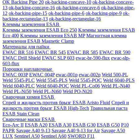
OK Backing Pipe 20
ok-backing-concave-10
ok-backing-concave-
13
ok-backing-concave-16
ok-backing-concave-6
ok-backing-pipe-
12
ok-backing-pipe-15
ok-backing-pipe-6
ok-backing-pipe-9
ok-
backing-rectangular-13
ok-backing-rectangular-16
Клеммы заземления ESAB
Клеммы заземления ESAB Eco 250
Клеммы заземления ESAB
Eco 400
Клеммы заземления ESAB MP
Магнитная клемма
заземления ESAB Magnetic Clamp
Материалы для пайки
EWAC BR 516
EWAC BR 545
EWAC BR 585
EWAC BR 590
EWAC Drill Shield
EWAC SLP 603
ewac-br-590-flux
ewac-slp-
603-flux
Порошки наплавочные
EWAC 003P
EWAC 004P
ewac-001p
ewac-002p
Weld 500-PL
Weld 5545-PLC
Weld 5545-PLS
Weld 5545-POC
Weld 6040-PLS
Weld 6040-PLС
Weld 6040-POC
Weld PL-Co06
Weld PL-Ni40
Weld PL-Ni50
Weld PL-Ni60
Weld PO-Ni20
Сварочная химия ESAB
Спрей и жидкость против брызг ESAB Aristo Fluid
Спрей и
жидкость против брызг ESAB High-Tech
Травильная паста
ESAB Stain Clean
Сварочные маски ESAB
Eco-Arc II
ESAB A20
ESAB A30
ESAB G30
ESAB G50
P10
PAPR
Savage A40 9-13
Savage A40 9-13 for Air
Savage A50
LUX
Sentinel A50
Sentinel A60
SWORD F11