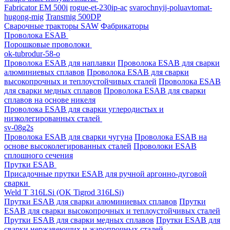
Fabricator EM 500i
rogue-et-230ip-ac
svarochnyij-poluavtomat-
hugong-mig
Transmig 500DP
Сварочные тракторы SAW
Фабрикаторы
Проволока ESAB
Порошковые проволоки
ok-tubrodur-58-o
Проволока ESAB для наплавки
Проволока ESAB для сварки
алюминиевых сплавов
Проволока ESAB для сварки
высокопрочных и теплоустойчивых сталей
Проволока ESAB
для сварки медных сплавов
Проволока ESAB для сварки
сплавов на основе никеля
Проволока ESAB для сварки углеродистых и
низколегированных сталей
sv-08g2s
Проволока ESAB для сварки чугуна
Проволока ESAB на
основе высоколегированных сталей
Проволоки ESAB
сплошного сечения
Прутки ESAB
Присадочные прутки ESAB для ручной аргонно-дуговой
сварки
Weld T 316LSi (OK Tigrod 316LSi)
Прутки ESAB для сварки алюминиевых сплавов
Прутки
ESAB для сварки высокопрочных и теплоустойчивых сталей
Прутки ESAB для сварки медных сплавов
Прутки ESAB для
сварки нержавеющих и жаропрочных сталей