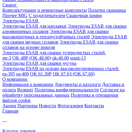
Сварог
Комплектующие и ремонтные комплекты
Палатки сварщика
Прочее MIG
С подогревателем
Сварочная химия
Электроды ESAB
Электроды ESAB для наплавки
Электроды ESAB для сварки
алюминиевых сплавов
Электроды ESAB для сварки
высокопрочных и теплоустойчивых сталей
Электроды ESAB
для сварки медных сплавов
Электроды ESAB для сварки
сплавов на основе никеля
Электроды ESAB для сварки углеродистых сталей
mr-3
OK 48Р (OK 48.00)
ok-46.00
uonii-13
Электроды ESAB для сварки чугуна
Электроды ESAB на основе высоколегированных сталей
ea-395
ea-400
OK 61.30Р
OK 67.63 (OK 67.60)
О компании
Информация о компании
Документы и каталоги
Доставка и
оплата
Возврат
Политика конфиденциальности
Согласие на
обработку персональных данных
Политика в отношении
файлов cookie
Акции
Партнеры
Новости
Фотогалерея
Контакты
Главная
—
Каталог товаров