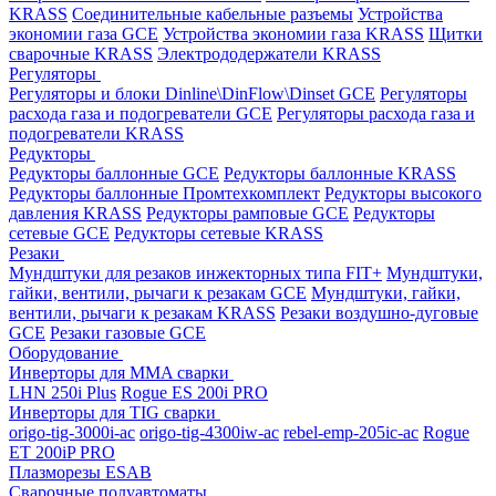
KRASS
Соединительные кабельные разъемы
Устройства
экономии газа GCE
Устройства экономии газа KRASS
Щитки
сварочные KRASS
Электрододержатели KRASS
Регуляторы
Регуляторы и блоки Dinline\DinFlow\Dinset GCE
Регуляторы
расхода газа и подогреватели GCE
Регуляторы расхода газа и
подогреватели KRASS
Редукторы
Редукторы баллонные GCE
Редукторы баллонные KRASS
Редукторы баллонные Промтехкомплект
Редукторы высокого
давления KRASS
Редукторы рамповые GCE
Редукторы
сетевые GCE
Редукторы сетевые KRASS
Резаки
Мундштуки для резаков инжекторных типа FIT+
Мундштуки,
гайки, вентили, рычаги к резакам GCE
Мундштуки, гайки,
вентили, рычаги к резакам KRASS
Резаки воздушно-дуговые
GCE
Резаки газовые GCE
Оборудование
Инверторы для MMA сварки
LHN 250i Plus
Rogue ES 200i PRO
Инверторы для TIG сварки
origo-tig-3000i-ac
origo-tig-4300iw-ac
rebel-emp-205ic-ac
Rogue
ET 200iP PRO
Плазморезы ESAB
Сварочные полуавтоматы