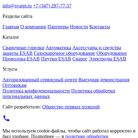
info@svarpt.ru
+7 (347) 287-77-57
Разделы сайта
Главная
О компании
Партнеры
Новости
Контакты
Каталог
Cварочные горелки
Автоматика
Аксессуары и средства
защиты ESAB
Газосварочное оборудование
Оборудование
Проволока ESAB
Прутки ESAB
Сварог
Электроды ESAB
Услуги
Авторизованный сервисный центр
Выездная демонстрация
Оптовикам
Политика конфиденциальности
Политика обработки
персональных данных
Сайт разработали:
Общество первых позиций
Мы используем cookie-файлы, чтобы сайт работал корректно и
был удобнее. Подробнее — в
политике обработки