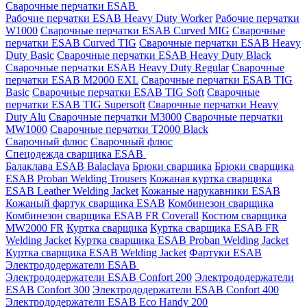
Сварочные перчатки ESAB
Рабочие перчатки ESAB Heavy Duty Worker
Рабочие перчатки
W1000
Сварочные перчатки ESAB Curved MIG
Сварочные
перчатки ESAB Curved TIG
Сварочные перчатки ESAB Heavy
Duty Basic
Сварочные перчатки ESAB Heavy Duty Black
Сварочные перчатки ESAB Heavy Duty Regular
Сварочные
перчатки ESAB M2000 EXL
Сварочные перчатки ESAB TIG
Basic
Сварочные перчатки ESAB TIG Soft
Сварочные
перчатки ESAB TIG Supersoft
Сварочные перчатки Heavy
Duty Alu
Сварочные перчатки M3000
Сварочные перчатки
MW1000
Сварочные перчатки T2000 Black
Сварочный флюс
Сварочный флюс
Спецодежда сварщика ESAB
Балаклава ESAB Balaclava
Брюки сварщика
Брюки сварщика
ESAB Proban Welding Trousers
Кожаная куртка сварщика
ESAB Leather Welding Jacket
Кожаные нарукавники ESAB
Кожаный фартук сварщика ESAB
Комбинезон сварщика
Комбинезон сварщика ESAB FR Coverall
Костюм сварщика
MW2000 FR
Куртка сварщика
Куртка сварщика ESAB FR
Welding Jacket
Куртка сварщика ESAB Proban Welding Jacket
Куртка сварщика ESAB Welding Jacket
Фартуки ESAB
Электрододержатели ESAB
Электрододержатели ESAB Confort 200
Электрододержатели
ESAB Confort 300
Электрододержатели ESAB Confort 400
Электрододержатели ESAB Eco Handy 200