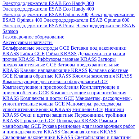
Электрододержатели ESAB Eco Handy 300
Электрододержатели ESAB Eco Handy 400
Электрододержатели ESAB Optimus 300
Электрододержатели
ESAB Optimus 400
Электрододержатели ESAB Optimus 600
Электрододержатели ESAB Prima
Электрододержатели ESAB
Samson
Газосварочное оборудование
Аксессуары и запчасти
Вольфрамовые электроды GCE
Вставки под наконечники
KRASS
Гайки GCE
Гайки KRASS
Держатели, спирали и
прочее KRASS
Диффузоры газовые KRASS
Затворы
предохранительные GCE
Затворы предохранительные
KRASS
Каналы направляющие KRASS
Клапана обратные
GCE
Клапана обратные KRASS
Клеммы заземления KRASS
Комплектующие для сетевого оборудования GCE
Комплектующие и приспособления
Комплектующие и
приспособления GCE
Комплектующие и приспособления
KRASS
Комплекты и посты GCE
Манометры, расходомеры,
уплотнительные кольца GCE
Манометры, расходомеры,
уплотнительные кольца KRASS
Ниппели GCE
Ниппели
KRASS
Очки и щитки защитные
Переходники, тройники
KRASS
Прокладки GCE
Прокладки KRASS
Рампы и
манифольды GCE
Рукава резиновые для газосварочных работ
и принадлежности KRASS
Сварочная химия KRASS
Сварочные наконечники KRASS
Светофильтры и пластины