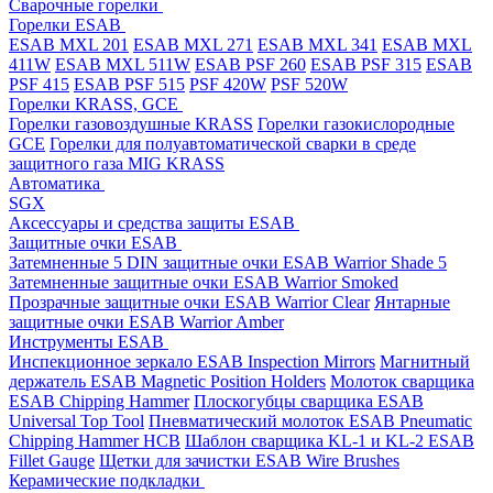
Cварочные горелки
Горелки ESAB
ESAB MXL 201
ESAB MXL 271
ESAB MXL 341
ESAB MXL
411W
ESAB MXL 511W
ESAB PSF 260
ESAB PSF 315
ESAB
PSF 415
ESAB PSF 515
PSF 420W
PSF 520W
Горелки KRASS, GCE
Горелки газовоздушные KRASS
Горелки газокислородные
GCE
Горелки для полуавтоматической сварки в среде
защитного газа MIG KRASS
Автоматика
SGX
Аксессуары и средства защиты ESAB
Защитные очки ESAB
Затемненные 5 DIN защитные очки ESAB Warrior Shade 5
Затемненные защитные очки ESAB Warrior Smoked
Прозрачные защитные очки ESAB Warrior Clear
Янтарные
защитные очки ESAB Warrior Amber
Инструменты ESAB
Инспекционное зеркало ESAB Inspection Mirrors
Магнитный
держатель ESAB Magnetic Position Holders
Молоток сварщика
ESAB Chipping Hammer
Плоскогубцы сварщика ESAB
Universal Top Tool
Пневматический молоток ESAB Pneumatic
Chipping Hammer HCB
Шаблон сварщика KL-1 и KL-2 ESAB
Fillet Gauge
Щетки для зачистки ESAB Wire Brushes
Керамические подкладки