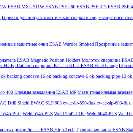
11W
ESAB MXL 511W
ESAB PSF 260
ESAB PSF 315
ESAB PSF 4
E
Горелки для полуавтоматической сварки в среде защитного га
мненные защитные очки ESAB Warrior Smoked
Прозрачные защит
жатель ESAB Magnetic Position Holders
Молоток сварщика ESAB
er HCB
Шаблон сварщика KL-1 и KL-2 ESAB Fillet Gauge
Щетки 
ok-backing-concave-16
ok-backing-concave-6
ok-backing-pipe-12
ok
co 400
Клеммы заземления ESAB MP
Магнитная клемма заземле
C Drill Shield
EWAC SLP 603
ewac-br-590-flux
ewac-slp-603-flux
 5545-PLC
Weld 5545-PLS
Weld 5545-POC
Weld 6040-PLS
Weld 6
кость против брызг ESAB High-Tech
Травильная паста ESAB Stai