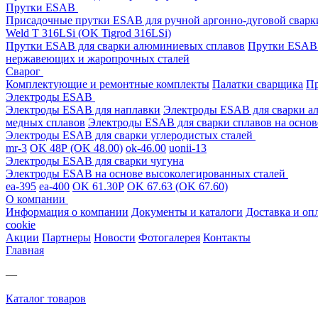
Прутки ESAB
Присадочные прутки ESAB для ручной аргонно-дуговой свар
Weld T 316LSi (OK Tigrod 316LSi)
Прутки ESAB для сварки алюминиевых сплавов
Прутки ESAB 
нержавеющих и жаропрочных сталей
Сварог
Комплектующие и ремонтные комплекты
Палатки сварщика
Пр
Электроды ESAB
Электроды ESAB для наплавки
Электроды ESAB для сварки а
медных сплавов
Электроды ESAB для сварки сплавов на основ
Электроды ESAB для сварки углеродистых сталей
mr-3
OK 48Р (OK 48.00)
ok-46.00
uonii-13
Электроды ESAB для сварки чугуна
Электроды ESAB на основе высоколегированных сталей
ea-395
ea-400
OK 61.30Р
OK 67.63 (OK 67.60)
О компании
Информация о компании
Документы и каталоги
Доставка и оп
cookie
Акции
Партнеры
Новости
Фотогалерея
Контакты
Главная
—
Каталог товаров