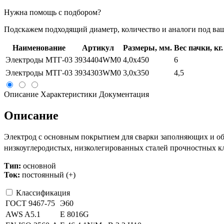
Нужна помощь с подбором?
Подскажем подходящий диаметр, количество и аналоги под ваш
Наименование
Артикул
Размеры, мм.
Вес пачки, кг.
Электроды МТГ-03
3934404WM0
4,0х450
6
Электроды МТГ-03
3934303WM0
3,0х350
4,5
Описание
Характеристики
Документация
Описание
Электрод с основным покрытием для сварки заполняющих и об
низкоуглеродистых, низколегированных сталей прочностных к
Тип:
основной
Ток:
постоянный (+)
Классификация
ГОСТ 9467-75
Э60
AWS A5.1
E 8016G