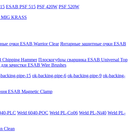
15
ESAB PSF 515
PSF 420W
PSF 520W
за MIG KRASS
ные очки ESAB Warrior Clear
Янтарные защитные очки ESAB
 Chipping Hammer
Плоскогубцы сварщика ESAB Universal Top
для зачистки ESAB Wire Brushes
-backing-pipe-15
ok-backing-pipe-6
ok-backing-pipe-9
ok-backing-
ния ESAB Magnetic Clamp
040-PLС
Weld 6040-POC
Weld PL-Co06
Weld PL-Ni40
Weld PL-
n Clean