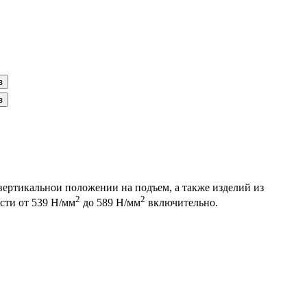
з
з
ертикальнои положении на подъем, а также изделий из
2
2
сти от 539 Н/мм
до 589 Н/мм
включительно.