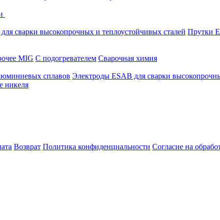
ки
для сварки высокопрочных и теплоустойчивых сталей
Прутки E
очее MIG
С подогревателем
Сварочная химия
люминиевых сплавов
Электроды ESAB для сварки высокопрочны
е никеля
лата
Возврат
Политика конфиденциальности
Согласие на обраб