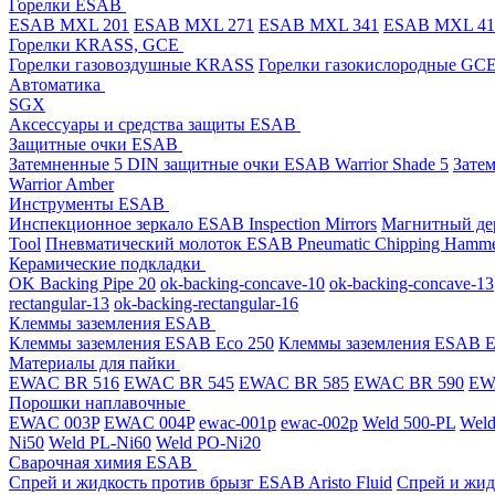
Горелки ESAB
ESAB MXL 201
ESAB MXL 271
ESAB MXL 341
ESAB MXL 4
Горелки KRASS, GCE
Горелки газовоздушные KRASS
Горелки газокислородные GC
Автоматика
SGX
Аксессуары и средства защиты ESAB
Защитные очки ESAB
Затемненные 5 DIN защитные очки ESAB Warrior Shade 5
Зате
Warrior Amber
Инструменты ESAB
Инспекционное зеркало ESAB Inspection Mirrors
Магнитный дер
Tool
Пневматический молоток ESAB Pneumatic Chipping Hamm
Керамические подкладки
OK Backing Pipe 20
ok-backing-concave-10
ok-backing-concave-13
rectangular-13
ok-backing-rectangular-16
Клеммы заземления ESAB
Клеммы заземления ESAB Eco 250
Клеммы заземления ESAB E
Материалы для пайки
EWAC BR 516
EWAC BR 545
EWAC BR 585
EWAC BR 590
EWA
Порошки наплавочные
EWAC 003P
EWAC 004P
ewac-001p
ewac-002p
Weld 500-PL
Weld
Ni50
Weld PL-Ni60
Weld PO-Ni20
Сварочная химия ESAB
Спрей и жидкость против брызг ESAB Aristo Fluid
Спрей и жид