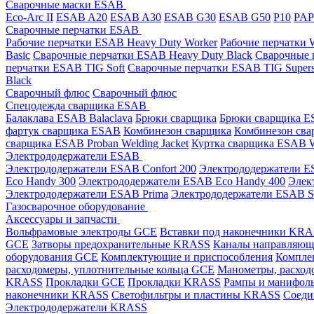
Сварочные маски ESAB
Eco-Arc II
ESAB A20
ESAB A30
ESAB G30
ESAB G50
P10
PA
Сварочные перчатки ESAB
Рабочие перчатки ESAB Heavy Duty Worker
Рабочие перчатки
Basic
Сварочные перчатки ESAB Heavy Duty Black
Сварочные 
перчатки ESAB TIG Soft
Сварочные перчатки ESAB TIG Supers
Black
Сварочный флюс
Сварочный флюс
Спецодежда сварщика ESAB
Балаклава ESAB Balaclava
Брюки сварщика
Брюки сварщика ES
фартук сварщика ESAB
Комбинезон сварщика
Комбинезон сва
сварщика ESAB Proban Welding Jacket
Куртка сварщика ESAB We
Электрододержатели ESAB
Электрододержатели ESAB Confort 200
Электрододержатели ES
Eco Handy 300
Электрододержатели ESAB Eco Handy 400
Элек
Электрододержатели ESAB Prima
Электрододержатели ESAB 
Газосварочное оборудование
Аксессуары и запчасти
Вольфрамовые электроды GCE
Вставки под наконечники KR
GCE
Затворы предохранительные KRASS
Каналы направляю
оборудования GCE
Комплектующие и приспособления
Компле
расходомеры, уплотнительные кольца GCE
Манометры, расход
KRASS
Прокладки GCE
Прокладки KRASS
Рампы и манифол
наконечники KRASS
Светофильтры и пластины KRASS
Соеди
Электрододержатели KRASS