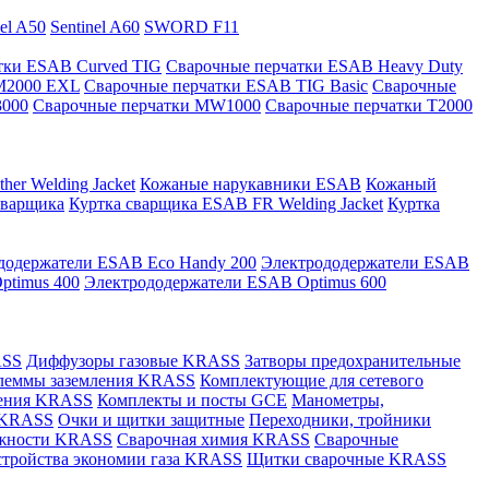
nel A50
Sentinel A60
SWORD F11
тки ESAB Curved TIG
Сварочные перчатки ESAB Heavy Duty
M2000 EXL
Сварочные перчатки ESAB TIG Basic
Сварочные
3000
Сварочные перчатки MW1000
Сварочные перчатки T2000
er Welding Jacket
Кожаные нарукавники ESAB
Кожаный
сварщика
Куртка сварщика ESAB FR Welding Jacket
Куртка
додержатели ESAB Eco Handy 200
Электрододержатели ESAB
ptimus 400
Электрододержатели ESAB Optimus 600
ASS
Диффузоры газовые KRASS
Затворы предохранительные
леммы заземления KRASS
Комплектующие для сетевого
ления KRASS
Комплекты и посты GCE
Манометры,
 KRASS
Очки и щитки защитные
Переходники, тройники
лежности KRASS
Сварочная химия KRASS
Сварочные
стройства экономии газа KRASS
Щитки сварочные KRASS