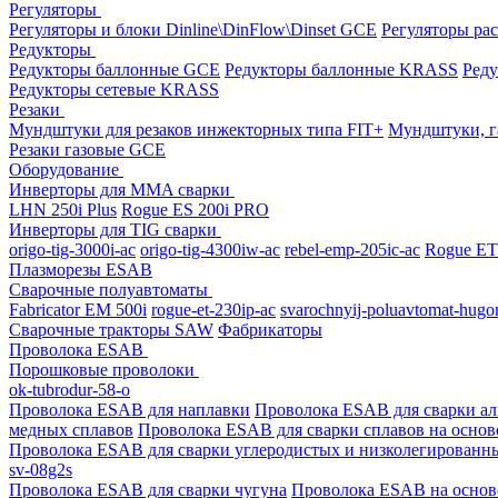
Регуляторы
Регуляторы и блоки Dinline\DinFlow\Dinset GCE
Регуляторы рас
Редукторы
Редукторы баллонные GCE
Редукторы баллонные KRASS
Ред
Редукторы сетевые KRASS
Резаки
Мундштуки для резаков инжекторных типа FIT+
Мундштуки, г
Резаки газовые GCE
Оборудование
Инверторы для MMA сварки
LHN 250i Plus
Rogue ES 200i PRO
Инверторы для TIG сварки
origo-tig-3000i-ac
origo-tig-4300iw-ac
rebel-emp-205ic-ac
Rogue ET
Плазморезы ESAB
Сварочные полуавтоматы
Fabricator EM 500i
rogue-et-230ip-ac
svarochnyij-poluavtomat-hugo
Сварочные тракторы SAW
Фабрикаторы
Проволока ESAB
Порошковые проволоки
ok-tubrodur-58-o
Проволока ESAB для наплавки
Проволока ESAB для сварки а
медных сплавов
Проволока ESAB для сварки сплавов на основ
Проволока ESAB для сварки углеродистых и низколегированн
sv-08g2s
Проволока ESAB для сварки чугуна
Проволока ESAB на основ