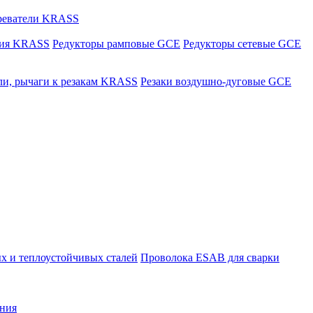
греватели KRASS
ния KRASS
Редукторы рамповые GCE
Редукторы сетевые GCE
ли, рычаги к резакам KRASS
Резаки воздушно-дуговые GCE
х и теплоустойчивых сталей
Проволока ESAB для сварки
ния