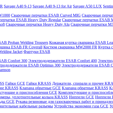
PR
Savage A40 9-13
Savage A40 9-13 for Air
Savage A50 LUX
Senti
 W1000
Сварочные перчатки ESAB Curved MIG
Сварочные перча
перчатки ESAB Heavy Duty Regular
Сварочные перчатки ESAB 
oft
Сварочные перчатки Heavy Duty Alu
Сварочные перчатки M
AB Proban Welding Trousers
Кожаная куртка сварщика ESAB Leath
рщика ESAB FR Coverall
Костюм сварщика MW2000 FR
Куртка 
lding Jacket
Фартуки ESAB
AB Confort 300
Электрододержатели ESAB Confort 400
Электро
трододержатели ESAB Optimus 300
Электрододержатели ESAB O
Samson
ASS
Гайки GCE
Гайки KRASS
Держатели, спирали и прочее KR
щие KRASS
Клапана обратные GCE
Клапана обратные KRASS
К
ктующие и приспособления GCE
Комплектующие и приспособ
омеры, уплотнительные кольца KRASS
Ниппели GCE
Ниппели
ьды GCE
Рукава резиновые для газосварочных работ и принад
нительные кабельные разъемы
Устройства экономии газа GCE
У