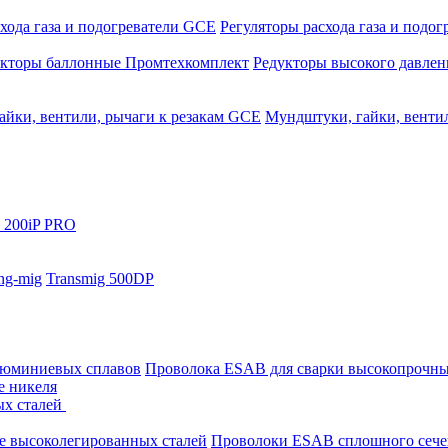
хода газа и подогреватели GCE
Регуляторы расхода газа и подо
укторы баллонные Промтехкомплект
Редукторы высокого давле
айки, вентили, рычаги к резакам GCE
Мундштуки, гайки, венти
 200iP PRO
ng-mig
Transmig 500DP
люминиевых сплавов
Проволока ESAB для сварки высокопрочны
е никеля
ых сталей
е высоколегированных сталей
Проволоки ESAB сплошного сече