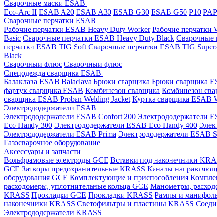
Сварочные маски ESAB
Eco-Arc II
ESAB A20
ESAB A30
ESAB G30
ESAB G50
P10
PA
Сварочные перчатки ESAB
Рабочие перчатки ESAB Heavy Duty Worker
Рабочие перчатки
Basic
Сварочные перчатки ESAB Heavy Duty Black
Сварочные 
перчатки ESAB TIG Soft
Сварочные перчатки ESAB TIG Supers
Black
Сварочный флюс
Сварочный флюс
Спецодежда сварщика ESAB
Балаклава ESAB Balaclava
Брюки сварщика
Брюки сварщика ES
фартук сварщика ESAB
Комбинезон сварщика
Комбинезон сва
сварщика ESAB Proban Welding Jacket
Куртка сварщика ESAB We
Электрододержатели ESAB
Электрододержатели ESAB Confort 200
Электрододержатели ES
Eco Handy 300
Электрододержатели ESAB Eco Handy 400
Элек
Электрододержатели ESAB Prima
Электрододержатели ESAB 
Газосварочное оборудование
Аксессуары и запчасти
Вольфрамовые электроды GCE
Вставки под наконечники KR
GCE
Затворы предохранительные KRASS
Каналы направляю
оборудования GCE
Комплектующие и приспособления
Компле
расходомеры, уплотнительные кольца GCE
Манометры, расход
KRASS
Прокладки GCE
Прокладки KRASS
Рампы и манифол
наконечники KRASS
Светофильтры и пластины KRASS
Соеди
Электрододержатели KRASS