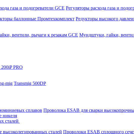
хода газа и подогреватели GCE
Регуляторы расхода газа и подо
укторы баллонные Промтехкомплект
Редукторы высокого давле
айки, вентили, рычаги к резакам GCE
Мундштуки, гайки, венти
 200iP PRO
ng-mig
Transmig 500DP
люминиевых сплавов
Проволока ESAB для сварки высокопрочны
е никеля
ых сталей
е высоколегированных сталей
Проволоки ESAB сплошного сече