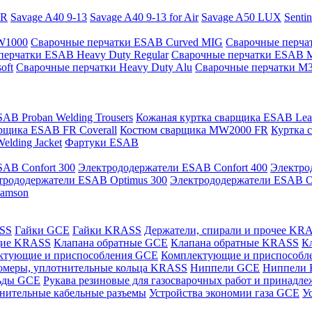
PR
Savage A40 9-13
Savage A40 9-13 for Air
Savage A50 LUX
Senti
 W1000
Сварочные перчатки ESAB Curved MIG
Сварочные перча
перчатки ESAB Heavy Duty Regular
Сварочные перчатки ESAB 
oft
Сварочные перчатки Heavy Duty Alu
Сварочные перчатки M
AB Proban Welding Trousers
Кожаная куртка сварщика ESAB Leath
рщика ESAB FR Coverall
Костюм сварщика MW2000 FR
Куртка 
lding Jacket
Фартуки ESAB
AB Confort 300
Электрододержатели ESAB Confort 400
Электро
трододержатели ESAB Optimus 300
Электрододержатели ESAB O
Samson
ASS
Гайки GCE
Гайки KRASS
Держатели, спирали и прочее KR
щие KRASS
Клапана обратные GCE
Клапана обратные KRASS
К
ктующие и приспособления GCE
Комплектующие и приспособ
омеры, уплотнительные кольца KRASS
Ниппели GCE
Ниппели
ьды GCE
Рукава резиновые для газосварочных работ и принад
нительные кабельные разъемы
Устройства экономии газа GCE
У