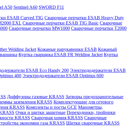
nel A50
Sentinel A60
SWORD F11
тки ESAB Curved TIG
Сварочные перчатки ESAB Heavy Duty
M2000 EXL
Сварочные перчатки ESAB TIG Basic
Сварочные
3000
Сварочные перчатки MW1000
Сварочные перчатки T2000
er Welding Jacket
Кожаные нарукавники ESAB
Кожаный
сварщика
Куртка сварщика ESAB FR Welding Jacket
Куртка
додержатели ESAB Eco Handy 200
Электрододержатели ESAB
ptimus 400
Электрододержатели ESAB Optimus 600
ASS
Диффузоры газовые KRASS
Затворы предохранительные
леммы заземления KRASS
Комплектующие для сетевого
ления KRASS
Комплекты и посты GCE
Манометры,
 KRASS
Очки и щитки защитные
Переходники, тройники
лежности KRASS
Сварочная химия KRASS
Сварочные
стройства экономии газа KRASS
Щитки сварочные KRASS