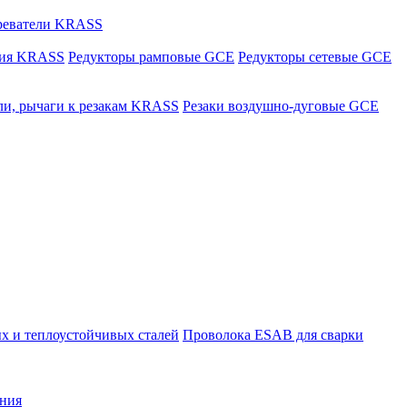
греватели KRASS
ния KRASS
Редукторы рамповые GCE
Редукторы сетевые GCE
ли, рычаги к резакам KRASS
Резаки воздушно-дуговые GCE
х и теплоустойчивых сталей
Проволока ESAB для сварки
ния