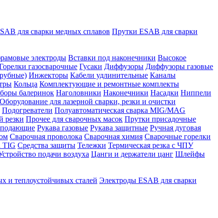
SAB для сварки медных сплавов
Прутки ESAB для сварки
рамовые электроды
Вставки под наконечники
Высокое
Горелки газосварочные
Гусаки
Диффузоры
Диффузоры газовые
рубные)
Инжекторы
Кабели удлинительные
Каналы
тры
Кольца
Комплектующие и ремонтные комплекты
боры балеринок
Наголовники
Наконечники
Насадки
Ниппели
Оборудование для лазерной сварки, резки и очистки
Подогреватели
Полуавтоматическая сварка MIG/MAG
й резки
Прочее для сварочных масок
Прутки присадочные
 подающие
Рукава газовые
Рукава защитные
Ручная дуговая
ром
Сварочная проволока
Сварочная химия
Сварочные горелки
 TIG
Средства защиты
Тележки
Термическая резка с ЧПУ
Устройство подачи воздуха
Цанги и держатели цанг
Шлейфы
х и теплоустойчивых сталей
Электроды ESAB для сварки