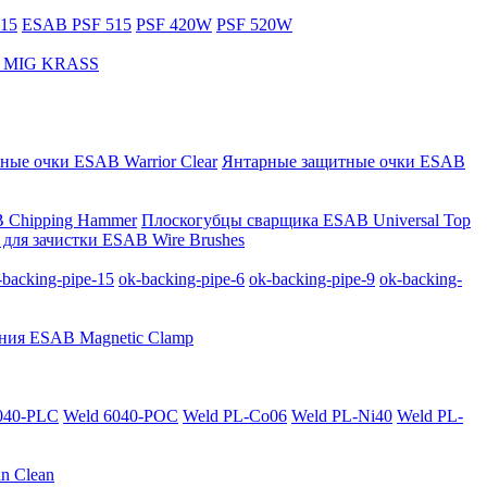
15
ESAB PSF 515
PSF 420W
PSF 520W
за MIG KRASS
ные очки ESAB Warrior Clear
Янтарные защитные очки ESAB
 Chipping Hammer
Плоскогубцы сварщика ESAB Universal Top
для зачистки ESAB Wire Brushes
-backing-pipe-15
ok-backing-pipe-6
ok-backing-pipe-9
ok-backing-
ния ESAB Magnetic Clamp
040-PLС
Weld 6040-POC
Weld PL-Co06
Weld PL-Ni40
Weld PL-
n Clean