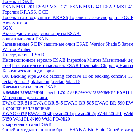
Горелки ESAB
ESAB MXL 201
ESAB MXL 271
ESAB MXL 341
ESAB MXL 4
Горелки KRASS, GCE
Горелки газовоздушные KRASS
Горелки газокислородные GC
Автоматика
SGX
Аксессуары и средства защиты ESAB
Защитные очки ESAB
Затемненные 5 DIN защитные очки ESAB Warrior Shade 5
Зате
Warrior Amber
Инструменты ESAB
Инспекционное зеркало ESAB Inspection Mirrors
Магнитный дер
Tool
Пневматический молоток ESAB Pneumatic Chipping Hamm
Керамические подкладки
OK Backing Pipe 20
ok-backing-concave-10
ok-backing-concave-13
rectangular-13
ok-backing-rectangular-16
Клеммы заземления ESAB
Клеммы заземления ESAB Eco 250
Клеммы заземления ESAB E
Материалы для пайки
EWAC BR 516
EWAC BR 545
EWAC BR 585
EWAC BR 590
EWA
Порошки наплавочные
EWAC 003P
EWAC 004P
ewac-001p
ewac-002p
Weld 500-PL
Weld
Ni50
Weld PL-Ni60
Weld PO-Ni20
Сварочная химия ESAB
Спрей и жидкость против брызг ESAB Aristo Fluid
Спрей и жид