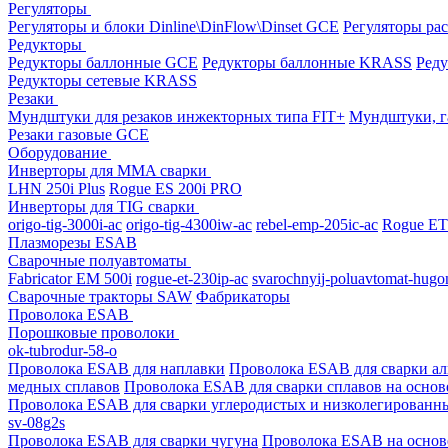
Регуляторы
Регуляторы и блоки Dinline\DinFlow\Dinset GCE
Регуляторы рас
Редукторы
Редукторы баллонные GCE
Редукторы баллонные KRASS
Ред
Редукторы сетевые KRASS
Резаки
Мундштуки для резаков инжекторных типа FIT+
Мундштуки, г
Резаки газовые GCE
Оборудование
Инверторы для MMA сварки
LHN 250i Plus
Rogue ES 200i PRO
Инверторы для TIG сварки
origo-tig-3000i-ac
origo-tig-4300iw-ac
rebel-emp-205ic-ac
Rogue ET
Плазморезы ESAB
Сварочные полуавтоматы
Fabricator EM 500i
rogue-et-230ip-ac
svarochnyij-poluavtomat-hugo
Сварочные тракторы SAW
Фабрикаторы
Проволока ESAB
Порошковые проволоки
ok-tubrodur-58-o
Проволока ESAB для наплавки
Проволока ESAB для сварки а
медных сплавов
Проволока ESAB для сварки сплавов на основ
Проволока ESAB для сварки углеродистых и низколегированн
sv-08g2s
Проволока ESAB для сварки чугуна
Проволока ESAB на основ