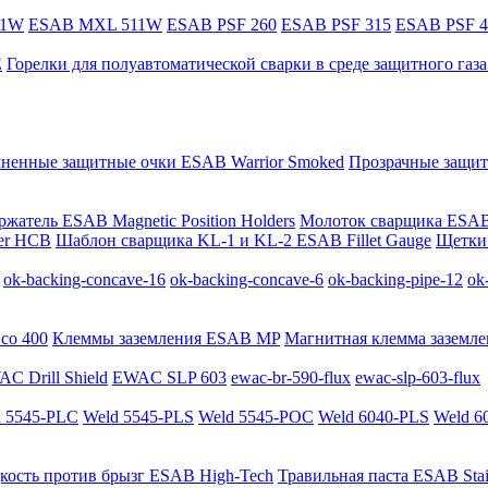
11W
ESAB MXL 511W
ESAB PSF 260
ESAB PSF 315
ESAB PSF 4
E
Горелки для полуавтоматической сварки в среде защитного га
мненные защитные очки ESAB Warrior Smoked
Прозрачные защит
жатель ESAB Magnetic Position Holders
Молоток сварщика ESAB
er HCB
Шаблон сварщика KL-1 и KL-2 ESAB Fillet Gauge
Щетки 
ok-backing-concave-16
ok-backing-concave-6
ok-backing-pipe-12
ok
co 400
Клеммы заземления ESAB MP
Магнитная клемма заземле
C Drill Shield
EWAC SLP 603
ewac-br-590-flux
ewac-slp-603-flux
 5545-PLC
Weld 5545-PLS
Weld 5545-POC
Weld 6040-PLS
Weld 6
кость против брызг ESAB High-Tech
Травильная паста ESAB Stai