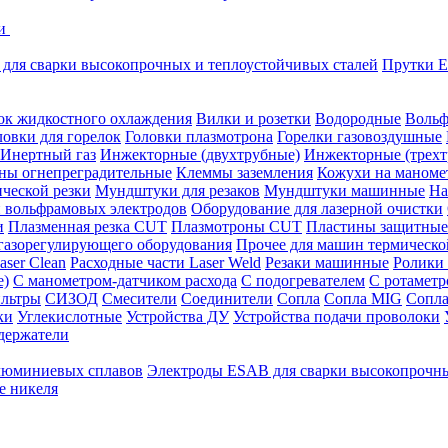
ки
для сварки высокопрочных и теплоустойчивых сталей
Прутки E
ок жидкостного охлаждения
Вилки и розетки
Водородные
Вольф
ловки для горелок
Головки плазмотрона
Горелки газовоздушные
Инертный газ
Инжекторные (двухтрубные)
Инжекторные (трехт
ны огнепреградительные
Клеммы заземления
Кожухи на маноме
ческой резки
Мундштуки для резаков
Мундштуки машинные
На
и вольфрамовых электродов
Оборудование для лазерной очистки
и
Плазменная резка CUT
Плазмотроны CUT
Пластины защитные
 газорегулирующего оборудования
Прочее для машин термическо
aser Clean
Расходные части Laser Weld
Резаки машинные
Ролики
е)
С манометром-датчиком расхода
С подогревателем
С ротамет
льтры
СИЗОД
Смесители
Соединители
Сопла
Сопла MIG
Сопла
ки
Углекислотные
Устройства ДУ
Устройства подачи проволоки
держатели
люминиевых сплавов
Электроды ESAB для сварки высокопрочны
е никеля