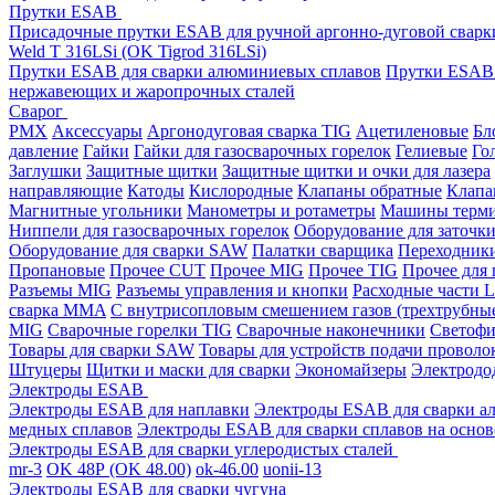
Прутки ESAB
Присадочные прутки ESAB для ручной аргонно-дуговой свар
Weld T 316LSi (OK Tigrod 316LSi)
Прутки ESAB для сварки алюминиевых сплавов
Прутки ESAB 
нержавеющих и жаропрочных сталей
Сварог
PMX
Аксессуары
Аргонодуговая сварка TIG
Ацетиленовые
Бл
давление
Гайки
Гайки для газосварочных горелок
Гелиевые
Го
Заглушки
Защитные щитки
Защитные щитки и очки для лазера
направляющие
Катоды
Кислородные
Клапаны обратные
Клапа
Магнитные угольники
Манометры и ротаметры
Машины терми
Ниппели для газосварочных горелок
Оборудование для заточк
Оборудование для сварки SAW
Палатки сварщика
Переходник
Пропановые
Прочее CUT
Прочее MIG
Прочее TIG
Прочее для
Разъемы MIG
Разъемы управления и кнопки
Расходные части L
сварка MMA
С внутрисопловым смешением газов (трехтрубны
MIG
Сварочные горелки TIG
Сварочные наконечники
Светофи
Товары для сварки SAW
Товары для устройств подачи проволо
Штуцеры
Щитки и маски для сварки
Экономайзеры
Электродо
Электроды ESAB
Электроды ESAB для наплавки
Электроды ESAB для сварки а
медных сплавов
Электроды ESAB для сварки сплавов на основ
Электроды ESAB для сварки углеродистых сталей
mr-3
OK 48Р (OK 48.00)
ok-46.00
uonii-13
Электроды ESAB для сварки чугуна