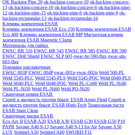
OK Backing Pipe 20
ok-backing-concave-10
ok-backing-concave-
13
ok-backing-concave-16
ok-backing-concave-6
ok-backing-pipe-
12
ok-backing-pipe-15
ok-backing-pipe-6
ok-backing-pipe-9
ok-
backing-rectangular-13
ok-backing-rectangular-16
Клеммы заземления ESAB
Клеммы заземления ESAB Eco 250
Клеммы заземления ESAB
Eco 400
Клеммы заземления ESAB MP
Магнитная клемма
заземления ESAB Magnetic Clamp
Материалы для пайки
EWAC BR 516
EWAC BR 545
EWAC BR 585
EWAC BR 590
EWAC Drill Shield
EWAC SLP 603
ewac-br-590-flux
ewac-slp-
603-flux
Порошки наплавочные
EWAC 003P
EWAC 004P
ewac-001p
ewac-002p
Weld 500-PL
Weld 5545-PLC
Weld 5545-PLS
Weld 5545-POC
Weld 6040-PLS
Weld 6040-PLС
Weld 6040-POC
Weld PL-Co06
Weld PL-Ni40
Weld PL-Ni50
Weld PL-Ni60
Weld PO-Ni20
Сварочная химия ESAB
Спрей и жидкость против брызг ESAB Aristo Fluid
Спрей и
жидкость против брызг ESAB High-Tech
Травильная паста
ESAB Stain Clean
Сварочные маски ESAB
Eco-Arc II
ESAB A20
ESAB A30
ESAB G30
ESAB G50
P10
PAPR
Savage A40 9-13
Savage A40 9-13 for Air
Savage A50
LUX
Sentinel A50
Sentinel A60
SWORD F11