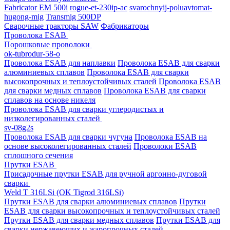
Fabricator EM 500i
rogue-et-230ip-ac
svarochnyij-poluavtomat-
hugong-mig
Transmig 500DP
Сварочные тракторы SAW
Фабрикаторы
Проволока ESAB
Порошковые проволоки
ok-tubrodur-58-o
Проволока ESAB для наплавки
Проволока ESAB для сварки
алюминиевых сплавов
Проволока ESAB для сварки
высокопрочных и теплоустойчивых сталей
Проволока ESAB
для сварки медных сплавов
Проволока ESAB для сварки
сплавов на основе никеля
Проволока ESAB для сварки углеродистых и
низколегированных сталей
sv-08g2s
Проволока ESAB для сварки чугуна
Проволока ESAB на
основе высоколегированных сталей
Проволоки ESAB
сплошного сечения
Прутки ESAB
Присадочные прутки ESAB для ручной аргонно-дуговой
сварки
Weld T 316LSi (OK Tigrod 316LSi)
Прутки ESAB для сварки алюминиевых сплавов
Прутки
ESAB для сварки высокопрочных и теплоустойчивых сталей
Прутки ESAB для сварки медных сплавов
Прутки ESAB для
сварки нержавеющих и жаропрочных сталей