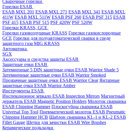
Cварочные горелки
Горелки ESAB
ESAB MXL 201
ESAB MXL 271
ESAB MXL 341
ESAB MXL
411W
ESAB MXL 511W
ESAB PSF 260
ESAB PSF 315
ESAB
PSF 415
ESAB PSF 515
PSF 420W
PSF 520W
Горелки KRASS, GCE
Горелки газовоздушные KRASS
Горелки газокислородные
GCE
Горелки для полуавтоматической сварки в среде
защитного газа MIG KRASS
Автоматика
SGX
Аксессуары и средства защиты ESAB
Защитные очки ESAB
Затемненные 5 DIN защитные очки ESAB Warrior Shade 5
Затемненные защитные очки ESAB Warrior Smoked
Прозрачные защитные очки ESAB Warrior Clear
Янтарные
защитные очки ESAB Warrior Amber
Инструменты ESAB
Инспекционное зеркало ESAB Inspection Mirrors
Магнитный
держатель ESAB Magnetic Position Holders
Молоток сварщика
ESAB Chipping Hammer
Плоскогубцы сварщика ESAB
Universal Top Tool
Пневматический молоток ESAB Pneumatic
Chipping Hammer HCB
Шаблон сварщика KL-1 и KL-2 ESAB
Fillet Gauge
Щетки для зачистки ESAB Wire Brushes
Керамические подкладки