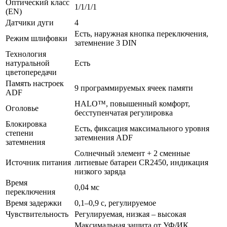
Оптический класс
1/1/1/1
(EN)
Датчики дуги
4
Есть, наружная кнопка переключения,
Режим шлифовки
затемнение 3 DIN
Технология
натуральной
Есть
цветопередачи
Память настроек
9 программируемых ячеек памяти
ADF
HALO™, повышенный комфорт,
Оголовье
бесступенчатая регулировка
Блокировка
Есть, фиксация максимального уровня
степени
затемнения ADF
затемнения
Солнечный элемент + 2 сменные
Источник питания
литиевые батареи CR2450, индикация
низкого заряда
Время
0,04 мс
переключения
Время задержки
0,1–0,9 с, регулируемое
Чувствительность
Регулируемая, низкая – высокая
Максимальная защита от УФ/ИК