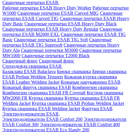
Сварочные перчатки ESAB
Рабочие перчатки ESAB Heavy Duty Worker
Рабочие перчатки
W1000
Сварочные перчатки ESAB Curved MIG
Сварочные
перчатки ESAB Curved TIG
Сварочные перчатки ESAB Heavy
Duty Basic
Сварочные перчатки ESAB Heavy Duty Black
Сварочные перчатки ESAB Heavy Duty Regular
Сварочные
перчатки ESAB M2000 EXL
Сварочные перчатки ESAB TIG
Basic
Сварочные перчатки ESAB TIG Soft
Сварочные
перчатки ESAB TIG Supersoft
Сварочные перчатки Heavy
Duty Alu
Сварочные перчатки M3000
Сварочные перчатки
MW1000
Сварочные перчатки T2000 Black
Сварочный флюс
Сварочный флюс
Спецодежда сварщика ESAB
Балаклава ESAB Balaclava
Брюки сварщика
Брюки сварщика
ESAB Proban Welding Trousers
Кожаная куртка сварщика
ESAB Leather Welding Jacket
Кожаные нарукавники ESAB
Кожаный фартук сварщика ESAB
Комбинезон сварщика
Комбинезон сварщика ESAB FR Coverall
Костюм сварщика
MW2000 FR
Куртка сварщика
Куртка сварщика ESAB FR
Welding Jacket
Куртка сварщика ESAB Proban Welding Jacket
Куртка сварщика ESAB Welding Jacket
Фартуки ESAB
Электрододержатели ESAB
Электрододержатели ESAB Confort 200
Электрододержатели
ESAB Confort 300
Электрододержатели ESAB Confort 400
Электрододержатели ESAB Eco Handy 200