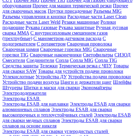
CUT
Прочее MIG
Прочее TIG
Прочее для газорегулирующего
оборудования
Прочее для машин термической резки
Прочее
для сварочных масок
Прутки присадочные
Разъемы MIG
Разъемы управления и кнопки
Расходные части Laser Clean
Расходные части Laser Weld
Резаки машинные
Ролики
подающие
Рукава газовые
Рукава защитные
Ручная дуговая
сварка MMA
С внутрисопловым смешением газов
(трехтрубные)
С манометром-датчиком расхода
С
подогревателем
С ротаметром
Сварочная проволока
Сварочная химия
Сварочные горелки MIG
Сварочные
горелки TIG
Сварочные наконечники
Светофильтры
СИЗОД
Смесители
Соединители
Сопла
Сопла MIG
Сопла TIG
Средства защиты
Тележки
Термическая резка с ЧПУ
Товары
для сварки SAW
Товары для устройств подачи проволоки
Углекислотные
Устройства ДУ
Устройства подачи проволоки
Устройство подачи воздуха
Цанги и держатели цанг
Шлейфы
Штуцеры
Щитки и маски для сварки
Экономайзеры
Электрододержатели
Электроды ESAB
Электроды ESAB для наплавки
Электроды ESAB для сварки
алюминиевых сплавов
Электроды ESAB для сварки
высокопрочных и теплоустойчивых сталей
Электроды ESAB
для сварки медных сплавов
Электроды ESAB для сварки
сплавов на основе никеля
Электроды ESAB для сварки углеродистых сталей