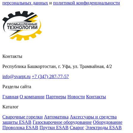
персональных данных
и
политикой конфиденциальности
Контакты
Республика Башкортостан, г. Уфа, ул. Трамвайная, 4/2
info@svarpt.ru
+7 (347) 287-77-57
Разделы сайта
Главная
О компании
Партнеры
Новости
Контакты
Каталог
Cварочные горелки
Автоматика
Аксессуары и средства
защиты ESAB
Газосварочное оборудование
Оборудование
Проволока ESAB
Прутки ESAB
Сварог
Электроды ESAB