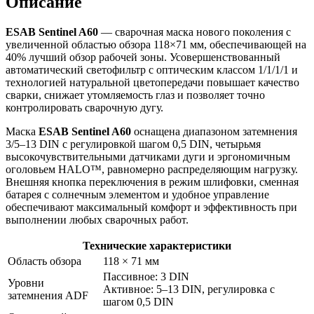
Описание
ESAB Sentinel A60
— сварочная маска нового поколения с
увеличенной областью обзора 118×71 мм, обеспечивающей на
40% лучший обзор рабочей зоны. Усовершенствованный
автоматический светофильтр с оптическим классом 1/1/1/1 и
технологией натуральной цветопередачи повышает качество
сварки, снижает утомляемость глаз и позволяет точно
контролировать сварочную дугу.
Маска
ESAB Sentinel A60
оснащена диапазоном затемнения
3/5–13 DIN с регулировкой шагом 0,5 DIN, четырьмя
высокочувствительными датчиками дуги и эргономичным
оголовьем HALO™, равномерно распределяющим нагрузку.
Внешняя кнопка переключения в режим шлифовки, сменная
батарея с солнечным элементом и удобное управление
обеспечивают максимальный комфорт и эффективность при
выполнении любых сварочных работ.
Технические характеристики
Область обзора
118 × 71 мм
Пассивное: 3 DIN
Уровни
Активное: 5–13 DIN, регулировка с
затемнения ADF
шагом 0,5 DIN