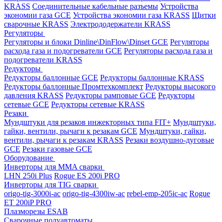
KRASS
Соединительные кабельные разъемы
Устройства
экономии газа GCE
Устройства экономии газа KRASS
Щитки
сварочные KRASS
Электрододержатели KRASS
Регуляторы
Регуляторы и блоки Dinline\DinFlow\Dinset GCE
Регуляторы
расхода газа и подогреватели GCE
Регуляторы расхода газа и
подогреватели KRASS
Редукторы
Редукторы баллонные GCE
Редукторы баллонные KRASS
Редукторы баллонные Промтехкомплект
Редукторы высокого
давления KRASS
Редукторы рамповые GCE
Редукторы
сетевые GCE
Редукторы сетевые KRASS
Резаки
Мундштуки для резаков инжекторных типа FIT+
Мундштуки,
гайки, вентили, рычаги к резакам GCE
Мундштуки, гайки,
вентили, рычаги к резакам KRASS
Резаки воздушно-дуговые
GCE
Резаки газовые GCE
Оборудование
Инверторы для MMA сварки
LHN 250i Plus
Rogue ES 200i PRO
Инверторы для TIG сварки
origo-tig-3000i-ac
origo-tig-4300iw-ac
rebel-emp-205ic-ac
Rogue
ET 200iP PRO
Плазморезы ESAB
Сварочные полуавтоматы