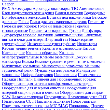
Сварог
PMX
Аксессуары
Аргонодуговая сварка TIG
Ацетиленовые
Блок жидкостного охлаждения
Вилки и розетки
Водородные
Вольфрамовые электроды
Вставки под наконечники
Высокое
давление
Гайки
Гайки для газосварочных горелок
Гелиевые
Головки для горелок
Головки плазмотрона
Горелки
газовоздушные
Горелки газосварочные
Гусаки
Диффузоры
Диффузоры газовые
Заглушки
Защитные щитки
Защитные
щитки и очки для лазера
Инертный газ
Инжекторные
(двухтрубные)
Инжекторные (трехтрубные)
Инжекторы
Кабели удлинительные
Каналы направляющие
Катоды
Кислородные
Клапаны обратные
Клапаны
огнепреградительные
Клеммы заземления
Кожухи на
манометры
Кольца
Комплектующие и ремонтные комплекты
Магнитные угольники
Манометры и ротаметры
Машины
термической резки
Мундштуки для резаков
Мундштуки
машинные
Наборы балеринок
Наголовники
Наконечники
Насадки
Ниппели
Ниппели для газосварочных горелок
Оборудование для заточки вольфрамовых электродов
Оборудование для лазерной очистки
Оборудование для
лазерной сварки, резки и очистки
Оборудование для сварки
SAW
Палатки сварщика
Переходники
Плазменная резка CUT
Плазмотроны CUT
Пластины защитные
Подогреватели
Полуавтоматическая сварка MIG/MAG
Пропановые
Прочее