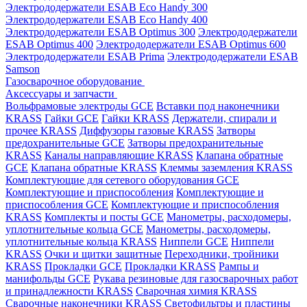
Электрододержатели ESAB Eco Handy 300
Электрододержатели ESAB Eco Handy 400
Электрододержатели ESAB Optimus 300
Электрододержатели
ESAB Optimus 400
Электрододержатели ESAB Optimus 600
Электрододержатели ESAB Prima
Электрододержатели ESAB
Samson
Газосварочное оборудование
Аксессуары и запчасти
Вольфрамовые электроды GCE
Вставки под наконечники
KRASS
Гайки GCE
Гайки KRASS
Держатели, спирали и
прочее KRASS
Диффузоры газовые KRASS
Затворы
предохранительные GCE
Затворы предохранительные
KRASS
Каналы направляющие KRASS
Клапана обратные
GCE
Клапана обратные KRASS
Клеммы заземления KRASS
Комплектующие для сетевого оборудования GCE
Комплектующие и приспособления
Комплектующие и
приспособления GCE
Комплектующие и приспособления
KRASS
Комплекты и посты GCE
Манометры, расходомеры,
уплотнительные кольца GCE
Манометры, расходомеры,
уплотнительные кольца KRASS
Ниппели GCE
Ниппели
KRASS
Очки и щитки защитные
Переходники, тройники
KRASS
Прокладки GCE
Прокладки KRASS
Рампы и
манифольды GCE
Рукава резиновые для газосварочных работ
и принадлежности KRASS
Сварочная химия KRASS
Сварочные наконечники KRASS
Светофильтры и пластины