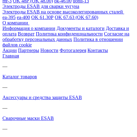
mr-3
OK 48Р (OK 48.00)
ok-46.00
uonii-13
Электроды ESAB для сварки чугуна
Электроды ESAB на основе высоколегированных сталей
ea-395
ea-400
OK 61.30Р
OK 67.63 (OK 67.60)
О компании
Информация о компании
Документы и каталоги
Доставка и
оплата
Возврат
Политика конфиденциальности
Согласие на
обработку персональных данных
Политика в отношении
файлов cookie
Акции
Партнеры
Новости
Фотогалерея
Контакты
Главная
—
Каталог товаров
—
Аксессуары и средства защиты ESAB
—
Сварочные маски ESAB
—