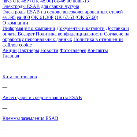
mr-3
OK 48Р (OK 48.00)
ok-46.00
uonii-13
Электроды ESAB для сварки чугуна
Электроды ESAB на основе высоколегированных сталей
ea-395
ea-400
OK 61.30Р
OK 67.63 (OK 67.60)
О компании
Информация о компании
Документы и каталоги
Доставка и
оплата
Возврат
Политика конфиденциальности
Согласие на
обработку персональных данных
Политика в отношении
файлов cookie
Акции
Партнеры
Новости
Фотогалерея
Контакты
Главная
—
Каталог товаров
—
Аксессуары и средства защиты ESAB
—
Клеммы заземления ESAB
—