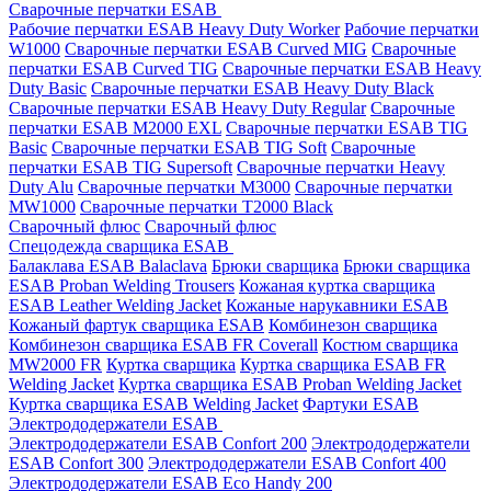
Сварочные перчатки ESAB
Рабочие перчатки ESAB Heavy Duty Worker
Рабочие перчатки
W1000
Сварочные перчатки ESAB Curved MIG
Сварочные
перчатки ESAB Curved TIG
Сварочные перчатки ESAB Heavy
Duty Basic
Сварочные перчатки ESAB Heavy Duty Black
Сварочные перчатки ESAB Heavy Duty Regular
Сварочные
перчатки ESAB M2000 EXL
Сварочные перчатки ESAB TIG
Basic
Сварочные перчатки ESAB TIG Soft
Сварочные
перчатки ESAB TIG Supersoft
Сварочные перчатки Heavy
Duty Alu
Сварочные перчатки M3000
Сварочные перчатки
MW1000
Сварочные перчатки T2000 Black
Сварочный флюс
Сварочный флюс
Спецодежда сварщика ESAB
Балаклава ESAB Balaclava
Брюки сварщика
Брюки сварщика
ESAB Proban Welding Trousers
Кожаная куртка сварщика
ESAB Leather Welding Jacket
Кожаные нарукавники ESAB
Кожаный фартук сварщика ESAB
Комбинезон сварщика
Комбинезон сварщика ESAB FR Coverall
Костюм сварщика
MW2000 FR
Куртка сварщика
Куртка сварщика ESAB FR
Welding Jacket
Куртка сварщика ESAB Proban Welding Jacket
Куртка сварщика ESAB Welding Jacket
Фартуки ESAB
Электрододержатели ESAB
Электрододержатели ESAB Confort 200
Электрододержатели
ESAB Confort 300
Электрододержатели ESAB Confort 400
Электрододержатели ESAB Eco Handy 200