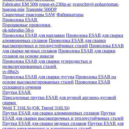
Fabricator EM 500i
rogue-et-230ip-ac
svarochnyij-poluavtomat-
hugong-mig
Transmig 500DP
Сварочные тракторы SAW
Фабрикаторы
Проволока ESAB
Порошковые проволоки
ok-tubrodur-58-o
Проволока ESAB для наплавки
Проволока ESAB для сварки
алюминиевых сплавов
Проволока ESAB для сварки
высокопрочных и теплоустойчивых сталей
Проволока ESAB
для сварки медных сплавов
Проволока ESAB для сварки
сплавов на основе никеля
Проволока ESAB для сварки углеродистых и
низколегированных сталей
sv-08g2s
Проволока ESAB для сварки чугуна
Проволока ESAB на
основе высоколегированных сталей
Проволоки ESAB
сплошного сечения
Прутки ESAB
Присадочные прутки ESAB для ручной аргонно-дуговой
сварки
Weld T 316LSi (OK Tigrod 316LSi)
Прутки ESAB для сварки алюминиевых сплавов
Прутки
ESAB для сварки высокопрочных и теплоустойчивых сталей
Прутки ESAB для сварки медных сплавов
Прутки ESAB для
сварки нержавеющих и жаропрочных сталей