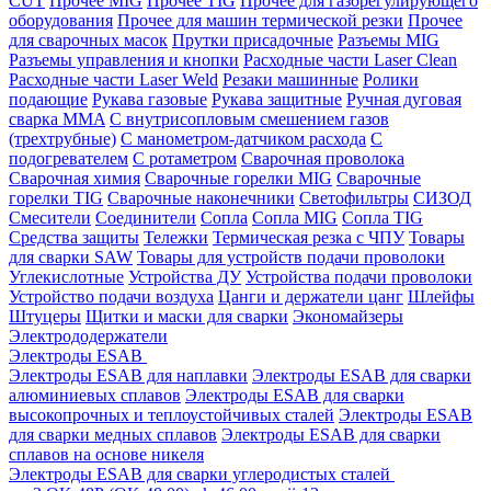
CUT
Прочее MIG
Прочее TIG
Прочее для газорегулирующего
оборудования
Прочее для машин термической резки
Прочее
для сварочных масок
Прутки присадочные
Разъемы MIG
Разъемы управления и кнопки
Расходные части Laser Clean
Расходные части Laser Weld
Резаки машинные
Ролики
подающие
Рукава газовые
Рукава защитные
Ручная дуговая
сварка MMA
С внутрисопловым смешением газов
(трехтрубные)
С манометром-датчиком расхода
С
подогревателем
С ротаметром
Сварочная проволока
Сварочная химия
Сварочные горелки MIG
Сварочные
горелки TIG
Сварочные наконечники
Светофильтры
СИЗОД
Смесители
Соединители
Сопла
Сопла MIG
Сопла TIG
Средства защиты
Тележки
Термическая резка с ЧПУ
Товары
для сварки SAW
Товары для устройств подачи проволоки
Углекислотные
Устройства ДУ
Устройства подачи проволоки
Устройство подачи воздуха
Цанги и держатели цанг
Шлейфы
Штуцеры
Щитки и маски для сварки
Экономайзеры
Электрододержатели
Электроды ESAB
Электроды ESAB для наплавки
Электроды ESAB для сварки
алюминиевых сплавов
Электроды ESAB для сварки
высокопрочных и теплоустойчивых сталей
Электроды ESAB
для сварки медных сплавов
Электроды ESAB для сварки
сплавов на основе никеля
Электроды ESAB для сварки углеродистых сталей