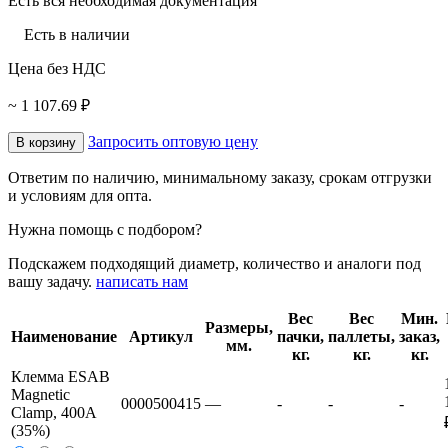
Есть вся необходимая документация
Есть в наличии
Цена без НДС
~ 1 107.69 ₽
Запросить оптовую цену
В корзину
Ответим по наличию, минимальному заказу, срокам отгрузки
и условиям для опта.
Нужна помощь с подбором?
Подскажем подходящий диаметр, количество и аналоги под
вашу задачу.
написать нам
Вес
Вес
Мин.
Размеры,
Наименование
Артикул
пачки,
паллеты,
заказ,
мм.
кг.
кг.
кг.
Клемма ESAB
Magnetic
0000500415
—
-
-
-
Clamp, 400A
(35%)