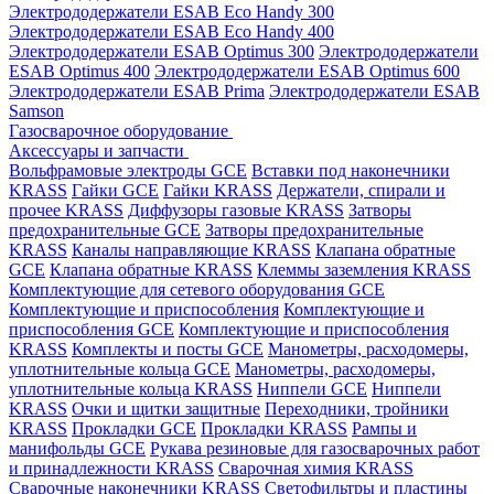
Электрододержатели ESAB Eco Handy 300
Электрододержатели ESAB Eco Handy 400
Электрододержатели ESAB Optimus 300
Электрододержатели
ESAB Optimus 400
Электрододержатели ESAB Optimus 600
Электрододержатели ESAB Prima
Электрододержатели ESAB
Samson
Газосварочное оборудование
Аксессуары и запчасти
Вольфрамовые электроды GCE
Вставки под наконечники
KRASS
Гайки GCE
Гайки KRASS
Держатели, спирали и
прочее KRASS
Диффузоры газовые KRASS
Затворы
предохранительные GCE
Затворы предохранительные
KRASS
Каналы направляющие KRASS
Клапана обратные
GCE
Клапана обратные KRASS
Клеммы заземления KRASS
Комплектующие для сетевого оборудования GCE
Комплектующие и приспособления
Комплектующие и
приспособления GCE
Комплектующие и приспособления
KRASS
Комплекты и посты GCE
Манометры, расходомеры,
уплотнительные кольца GCE
Манометры, расходомеры,
уплотнительные кольца KRASS
Ниппели GCE
Ниппели
KRASS
Очки и щитки защитные
Переходники, тройники
KRASS
Прокладки GCE
Прокладки KRASS
Рампы и
манифольды GCE
Рукава резиновые для газосварочных работ
и принадлежности KRASS
Сварочная химия KRASS
Сварочные наконечники KRASS
Светофильтры и пластины