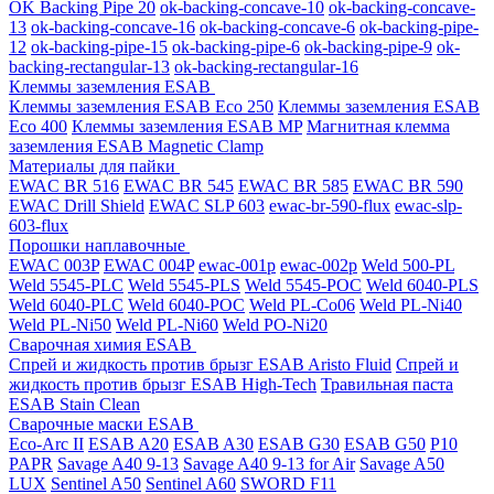
OK Backing Pipe 20
ok-backing-concave-10
ok-backing-concave-
13
ok-backing-concave-16
ok-backing-concave-6
ok-backing-pipe-
12
ok-backing-pipe-15
ok-backing-pipe-6
ok-backing-pipe-9
ok-
backing-rectangular-13
ok-backing-rectangular-16
Клеммы заземления ESAB
Клеммы заземления ESAB Eco 250
Клеммы заземления ESAB
Eco 400
Клеммы заземления ESAB MP
Магнитная клемма
заземления ESAB Magnetic Clamp
Материалы для пайки
EWAC BR 516
EWAC BR 545
EWAC BR 585
EWAC BR 590
EWAC Drill Shield
EWAC SLP 603
ewac-br-590-flux
ewac-slp-
603-flux
Порошки наплавочные
EWAC 003P
EWAC 004P
ewac-001p
ewac-002p
Weld 500-PL
Weld 5545-PLC
Weld 5545-PLS
Weld 5545-POC
Weld 6040-PLS
Weld 6040-PLС
Weld 6040-POC
Weld PL-Co06
Weld PL-Ni40
Weld PL-Ni50
Weld PL-Ni60
Weld PO-Ni20
Сварочная химия ESAB
Спрей и жидкость против брызг ESAB Aristo Fluid
Спрей и
жидкость против брызг ESAB High-Tech
Травильная паста
ESAB Stain Clean
Сварочные маски ESAB
Eco-Arc II
ESAB A20
ESAB A30
ESAB G30
ESAB G50
P10
PAPR
Savage A40 9-13
Savage A40 9-13 for Air
Savage A50
LUX
Sentinel A50
Sentinel A60
SWORD F11