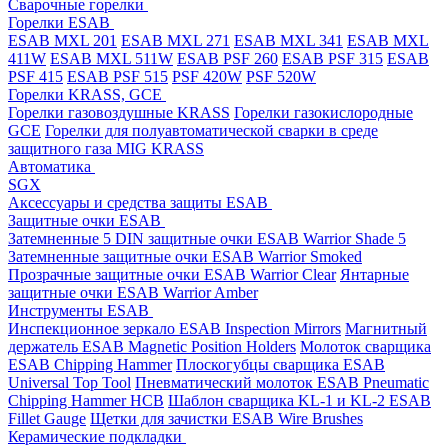
Cварочные горелки
Горелки ESAB
ESAB MXL 201
ESAB MXL 271
ESAB MXL 341
ESAB MXL
411W
ESAB MXL 511W
ESAB PSF 260
ESAB PSF 315
ESAB
PSF 415
ESAB PSF 515
PSF 420W
PSF 520W
Горелки KRASS, GCE
Горелки газовоздушные KRASS
Горелки газокислородные
GCE
Горелки для полуавтоматической сварки в среде
защитного газа MIG KRASS
Автоматика
SGX
Аксессуары и средства защиты ESAB
Защитные очки ESAB
Затемненные 5 DIN защитные очки ESAB Warrior Shade 5
Затемненные защитные очки ESAB Warrior Smoked
Прозрачные защитные очки ESAB Warrior Clear
Янтарные
защитные очки ESAB Warrior Amber
Инструменты ESAB
Инспекционное зеркало ESAB Inspection Mirrors
Магнитный
держатель ESAB Magnetic Position Holders
Молоток сварщика
ESAB Chipping Hammer
Плоскогубцы сварщика ESAB
Universal Top Tool
Пневматический молоток ESAB Pneumatic
Chipping Hammer HCB
Шаблон сварщика KL-1 и KL-2 ESAB
Fillet Gauge
Щетки для зачистки ESAB Wire Brushes
Керамические подкладки