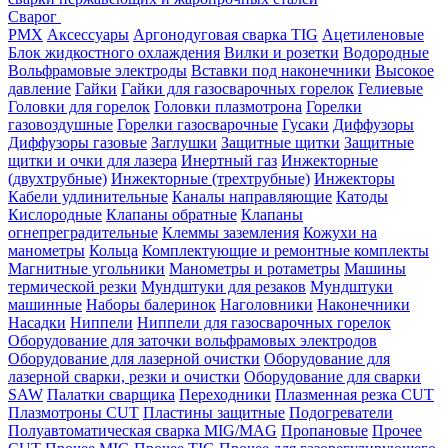
Сварог
PMX
Аксессуары
Аргонодуговая сварка TIG
Ацетиленовые
Блок жидкостного охлаждения
Вилки и розетки
Водородные
Вольфрамовые электроды
Вставки под наконечники
Высокое
давление
Гайки
Гайки для газосварочных горелок
Гелиевые
Головки для горелок
Головки плазмотрона
Горелки
газовоздушные
Горелки газосварочные
Гусаки
Диффузоры
Диффузоры газовые
Заглушки
Защитные щитки
Защитные
щитки и очки для лазера
Инертный газ
Инжекторные
(двухтрубные)
Инжекторные (трехтрубные)
Инжекторы
Кабели удлинительные
Каналы направляющие
Катоды
Кислородные
Клапаны обратные
Клапаны
огнепреградительные
Клеммы заземления
Кожухи на
манометры
Кольца
Комплектующие и ремонтные комплекты
Магнитные угольники
Манометры и ротаметры
Машины
термической резки
Мундштуки для резаков
Мундштуки
машинные
Наборы балеринок
Наголовники
Наконечники
Насадки
Ниппели
Ниппели для газосварочных горелок
Оборудование для заточки вольфрамовых электродов
Оборудование для лазерной очистки
Оборудование для
лазерной сварки, резки и очистки
Оборудование для сварки
SAW
Палатки сварщика
Переходники
Плазменная резка CUT
Плазмотроны CUT
Пластины защитные
Подогреватели
Полуавтоматическая сварка MIG/MAG
Пропановые
Прочее