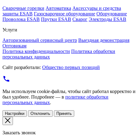
Cварочные горелки
Автоматика
Аксессуары и средства
защиты ESAB
Газосварочное оборудование
Оборудование
Проволока ESAB
Прутки ESAB
Сварог
Электроды ESAB
Услуги
Авторизованный сервисный центр
Выездная демонстрация
Оптовикам
Политика конфиденциальности
Политика обработки
персональных данных
Сайт разработали:
Общество первых позиций
Мы используем cookie-файлы, чтобы сайт работал корректно и
был удобнее. Подробнее — в
политике обработки
персональных данных
.
Настройки
Отклонить
Принять
Заказать звонок