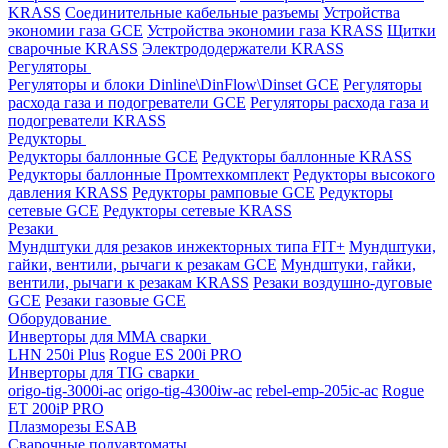
KRASS
Соединительные кабельные разъемы
Устройства
экономии газа GCE
Устройства экономии газа KRASS
Щитки
сварочные KRASS
Электрододержатели KRASS
Регуляторы
Регуляторы и блоки Dinline\DinFlow\Dinset GCE
Регуляторы
расхода газа и подогреватели GCE
Регуляторы расхода газа и
подогреватели KRASS
Редукторы
Редукторы баллонные GCE
Редукторы баллонные KRASS
Редукторы баллонные Промтехкомплект
Редукторы высокого
давления KRASS
Редукторы рамповые GCE
Редукторы
сетевые GCE
Редукторы сетевые KRASS
Резаки
Мундштуки для резаков инжекторных типа FIT+
Мундштуки,
гайки, вентили, рычаги к резакам GCE
Мундштуки, гайки,
вентили, рычаги к резакам KRASS
Резаки воздушно-дуговые
GCE
Резаки газовые GCE
Оборудование
Инверторы для MMA сварки
LHN 250i Plus
Rogue ES 200i PRO
Инверторы для TIG сварки
origo-tig-3000i-ac
origo-tig-4300iw-ac
rebel-emp-205ic-ac
Rogue
ET 200iP PRO
Плазморезы ESAB
Сварочные полуавтоматы