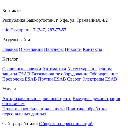
Контакты
Республика Башкортостан, г. Уфа, ул. Трамвайная, 4/2
info@svarpt.ru
+7 (347) 287-77-57
Разделы сайта
Главная
О компании
Партнеры
Новости
Контакты
Каталог
Cварочные горелки
Автоматика
Аксессуары и средства
защиты ESAB
Газосварочное оборудование
Оборудование
Проволока ESAB
Прутки ESAB
Сварог
Электроды ESAB
Услуги
Авторизованный сервисный центр
Выездная демонстрация
Оптовикам
Политика конфиденциальности
Политика обработки
персональных данных
Сайт разработали:
Общество первых позиций