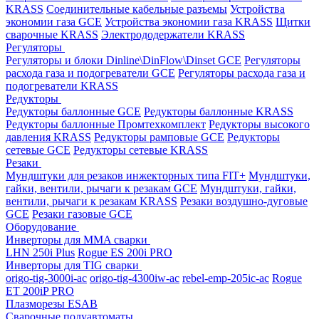
KRASS
Соединительные кабельные разъемы
Устройства
экономии газа GCE
Устройства экономии газа KRASS
Щитки
сварочные KRASS
Электрододержатели KRASS
Регуляторы
Регуляторы и блоки Dinline\DinFlow\Dinset GCE
Регуляторы
расхода газа и подогреватели GCE
Регуляторы расхода газа и
подогреватели KRASS
Редукторы
Редукторы баллонные GCE
Редукторы баллонные KRASS
Редукторы баллонные Промтехкомплект
Редукторы высокого
давления KRASS
Редукторы рамповые GCE
Редукторы
сетевые GCE
Редукторы сетевые KRASS
Резаки
Мундштуки для резаков инжекторных типа FIT+
Мундштуки,
гайки, вентили, рычаги к резакам GCE
Мундштуки, гайки,
вентили, рычаги к резакам KRASS
Резаки воздушно-дуговые
GCE
Резаки газовые GCE
Оборудование
Инверторы для MMA сварки
LHN 250i Plus
Rogue ES 200i PRO
Инверторы для TIG сварки
origo-tig-3000i-ac
origo-tig-4300iw-ac
rebel-emp-205ic-ac
Rogue
ET 200iP PRO
Плазморезы ESAB
Сварочные полуавтоматы