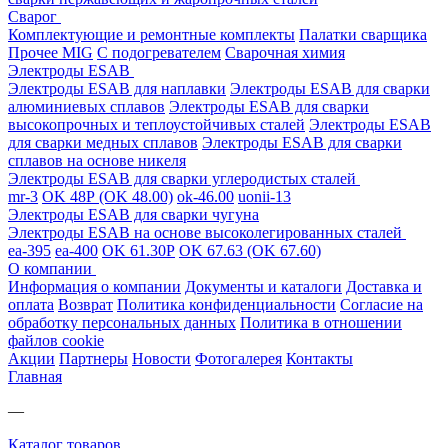
Сварог
Комплектующие и ремонтные комплекты
Палатки сварщика
Прочее MIG
С подогревателем
Сварочная химия
Электроды ESAB
Электроды ESAB для наплавки
Электроды ESAB для сварки
алюминиевых сплавов
Электроды ESAB для сварки
высокопрочных и теплоустойчивых сталей
Электроды ESAB
для сварки медных сплавов
Электроды ESAB для сварки
сплавов на основе никеля
Электроды ESAB для сварки углеродистых сталей
mr-3
OK 48Р (OK 48.00)
ok-46.00
uonii-13
Электроды ESAB для сварки чугуна
Электроды ESAB на основе высоколегированных сталей
ea-395
ea-400
OK 61.30Р
OK 67.63 (OK 67.60)
О компании
Информация о компании
Документы и каталоги
Доставка и
оплата
Возврат
Политика конфиденциальности
Согласие на
обработку персональных данных
Политика в отношении
файлов cookie
Акции
Партнеры
Новости
Фотогалерея
Контакты
Главная
—
Каталог товаров