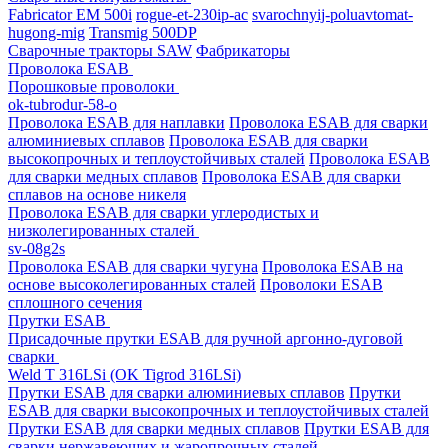
Fabricator EM 500i
rogue-et-230ip-ac
svarochnyij-poluavtomat-
hugong-mig
Transmig 500DP
Сварочные тракторы SAW
Фабрикаторы
Проволока ESAB
Порошковые проволоки
ok-tubrodur-58-o
Проволока ESAB для наплавки
Проволока ESAB для сварки
алюминиевых сплавов
Проволока ESAB для сварки
высокопрочных и теплоустойчивых сталей
Проволока ESAB
для сварки медных сплавов
Проволока ESAB для сварки
сплавов на основе никеля
Проволока ESAB для сварки углеродистых и
низколегированных сталей
sv-08g2s
Проволока ESAB для сварки чугуна
Проволока ESAB на
основе высоколегированных сталей
Проволоки ESAB
сплошного сечения
Прутки ESAB
Присадочные прутки ESAB для ручной аргонно-дуговой
сварки
Weld T 316LSi (OK Tigrod 316LSi)
Прутки ESAB для сварки алюминиевых сплавов
Прутки
ESAB для сварки высокопрочных и теплоустойчивых сталей
Прутки ESAB для сварки медных сплавов
Прутки ESAB для
сварки нержавеющих и жаропрочных сталей