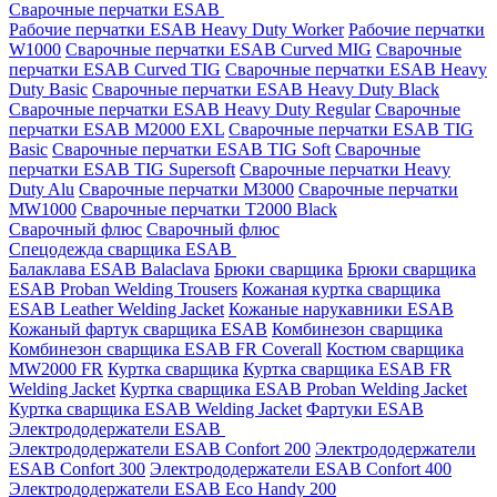
Сварочные перчатки ESAB
Рабочие перчатки ESAB Heavy Duty Worker
Рабочие перчатки
W1000
Сварочные перчатки ESAB Curved MIG
Сварочные
перчатки ESAB Curved TIG
Сварочные перчатки ESAB Heavy
Duty Basic
Сварочные перчатки ESAB Heavy Duty Black
Сварочные перчатки ESAB Heavy Duty Regular
Сварочные
перчатки ESAB M2000 EXL
Сварочные перчатки ESAB TIG
Basic
Сварочные перчатки ESAB TIG Soft
Сварочные
перчатки ESAB TIG Supersoft
Сварочные перчатки Heavy
Duty Alu
Сварочные перчатки M3000
Сварочные перчатки
MW1000
Сварочные перчатки T2000 Black
Сварочный флюс
Сварочный флюс
Спецодежда сварщика ESAB
Балаклава ESAB Balaclava
Брюки сварщика
Брюки сварщика
ESAB Proban Welding Trousers
Кожаная куртка сварщика
ESAB Leather Welding Jacket
Кожаные нарукавники ESAB
Кожаный фартук сварщика ESAB
Комбинезон сварщика
Комбинезон сварщика ESAB FR Coverall
Костюм сварщика
MW2000 FR
Куртка сварщика
Куртка сварщика ESAB FR
Welding Jacket
Куртка сварщика ESAB Proban Welding Jacket
Куртка сварщика ESAB Welding Jacket
Фартуки ESAB
Электрододержатели ESAB
Электрододержатели ESAB Confort 200
Электрододержатели
ESAB Confort 300
Электрододержатели ESAB Confort 400
Электрододержатели ESAB Eco Handy 200