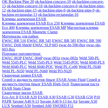
OK Backing Pipe 20
ok-backing-concave-10
ok-backing-concave-
13
ok-backing-concave-16
ok-backing-concave-6
ok-backing-pipe-
12
ok-backing-pipe-15
ok-backing-pipe-6
ok-backing-pipe-9
ok-
backing-rectangular-13
ok-backing-rectangular-16
Клеммы заземления ESAB
Клеммы заземления ESAB Eco 250
Клеммы заземления ESAB
Eco 400
Клеммы заземления ESAB MP
Магнитная клемма
заземления ESAB Magnetic Clamp
Материалы для пайки
EWAC BR 516
EWAC BR 545
EWAC BR 585
EWAC BR 590
EWAC Drill Shield
EWAC SLP 603
ewac-br-590-flux
ewac-slp-
603-flux
Порошки наплавочные
EWAC 003P
EWAC 004P
ewac-001p
ewac-002p
Weld 500-PL
Weld 5545-PLC
Weld 5545-PLS
Weld 5545-POC
Weld 6040-PLS
Weld 6040-PLС
Weld 6040-POC
Weld PL-Co06
Weld PL-Ni40
Weld PL-Ni50
Weld PL-Ni60
Weld PO-Ni20
Сварочная химия ESAB
Спрей и жидкость против брызг ESAB Aristo Fluid
Спрей и
жидкость против брызг ESAB High-Tech
Травильная паста
ESAB Stain Clean
Сварочные маски ESAB
Eco-Arc II
ESAB A20
ESAB A30
ESAB G30
ESAB G50
P10
PAPR
Savage A40 9-13
Savage A40 9-13 for Air
Savage A50
LUX
Sentinel A50
Sentinel A60
SWORD F11