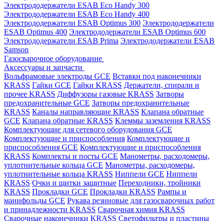
Электрододержатели ESAB Eco Handy 300
Электрододержатели ESAB Eco Handy 400
Электрододержатели ESAB Optimus 300
Электрододержатели
ESAB Optimus 400
Электрододержатели ESAB Optimus 600
Электрододержатели ESAB Prima
Электрододержатели ESAB
Samson
Газосварочное оборудование
Аксессуары и запчасти
Вольфрамовые электроды GCE
Вставки под наконечники
KRASS
Гайки GCE
Гайки KRASS
Держатели, спирали и
прочее KRASS
Диффузоры газовые KRASS
Затворы
предохранительные GCE
Затворы предохранительные
KRASS
Каналы направляющие KRASS
Клапана обратные
GCE
Клапана обратные KRASS
Клеммы заземления KRASS
Комплектующие для сетевого оборудования GCE
Комплектующие и приспособления
Комплектующие и
приспособления GCE
Комплектующие и приспособления
KRASS
Комплекты и посты GCE
Манометры, расходомеры,
уплотнительные кольца GCE
Манометры, расходомеры,
уплотнительные кольца KRASS
Ниппели GCE
Ниппели
KRASS
Очки и щитки защитные
Переходники, тройники
KRASS
Прокладки GCE
Прокладки KRASS
Рампы и
манифольды GCE
Рукава резиновые для газосварочных работ
и принадлежности KRASS
Сварочная химия KRASS
Сварочные наконечники KRASS
Светофильтры и пластины