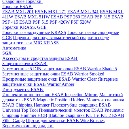
Cварочные горелки
Горелки ESAB
ESAB MXL 201
ESAB MXL 271
ESAB MXL 341
ESAB MXL
411W
ESAB MXL 511W
ESAB PSF 260
ESAB PSF 315
ESAB
PSF 415
ESAB PSF 515
PSF 420W
PSF 520W
Горелки KRASS, GCE
Горелки газовоздушные KRASS
Горелки газокислородные
GCE
Горелки для полуавтоматической сварки в среде
защитного газа MIG KRASS
Автоматика
SGX
Аксессуары и средства защиты ESAB
Защитные очки ESAB
Затемненные 5 DIN защитные очки ESAB Warrior Shade 5
Затемненные защитные очки ESAB Warrior Smoked
Прозрачные защитные очки ESAB Warrior Clear
Янтарные
защитные очки ESAB Warrior Amber
Инструменты ESAB
Инспекционное зеркало ESAB Inspection Mirrors
Магнитный
держатель ESAB Magnetic Position Holders
Молоток сварщика
ESAB Chipping Hammer
Плоскогубцы сварщика ESAB
Universal Top Tool
Пневматический молоток ESAB Pneumatic
Chipping Hammer HCB
Шаблон сварщика KL-1 и KL-2 ESAB
Fillet Gauge
Щетки для зачистки ESAB Wire Brushes
Керамические подкладки