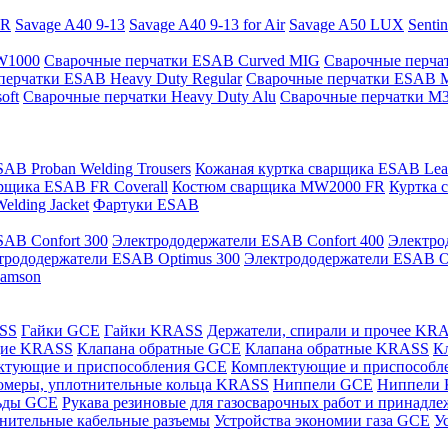
PR
Savage A40 9-13
Savage A40 9-13 for Air
Savage A50 LUX
Senti
 W1000
Сварочные перчатки ESAB Curved MIG
Сварочные перча
перчатки ESAB Heavy Duty Regular
Сварочные перчатки ESAB 
oft
Сварочные перчатки Heavy Duty Alu
Сварочные перчатки M
AB Proban Welding Trousers
Кожаная куртка сварщика ESAB Leath
рщика ESAB FR Coverall
Костюм сварщика MW2000 FR
Куртка 
lding Jacket
Фартуки ESAB
AB Confort 300
Электрододержатели ESAB Confort 400
Электро
трододержатели ESAB Optimus 300
Электрододержатели ESAB O
Samson
ASS
Гайки GCE
Гайки KRASS
Держатели, спирали и прочее KR
щие KRASS
Клапана обратные GCE
Клапана обратные KRASS
К
ктующие и приспособления GCE
Комплектующие и приспособ
омеры, уплотнительные кольца KRASS
Ниппели GCE
Ниппели
ьды GCE
Рукава резиновые для газосварочных работ и принад
нительные кабельные разъемы
Устройства экономии газа GCE
У