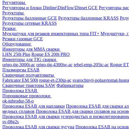
Регуляторы
Регуляторы и блоки Dinline\DinFlow\Dinset GCE
Регуляторы рас
Редукторы
Редукторы баллонные GCE
Редукторы баллонные KRASS
Ред
Редукторы сетевые KRASS
Резаки
Мундштуки для резаков инжекторных типа FIT+
Мундштуки, г
Резаки газовые GCE
Оборудование
Инверторы для MMA сварки
LHN 250i Plus
Rogue ES 200i PRO
Инверторы для TIG сварки
origo-tig-3000i-ac
origo-tig-4300iw-ac
rebel-emp-205ic-ac
Rogue ET
Плазморезы ESAB
Сварочные полуавтоматы
Fabricator EM 500i
rogue-et-230ip-ac
svarochnyij-poluavtomat-hugo
Сварочные тракторы SAW
Фабрикаторы
Проволока ESAB
Порошковые проволоки
ok-tubrodur-58-o
Проволока ESAB для наплавки
Проволока ESAB для сварки а
медных сплавов
Проволока ESAB для сварки сплавов на основ
Проволока ESAB для сварки углеродистых и низколегированн
sv-08g2s
Проволока ESAB для сварки чугуна
Проволока ESAB на основ