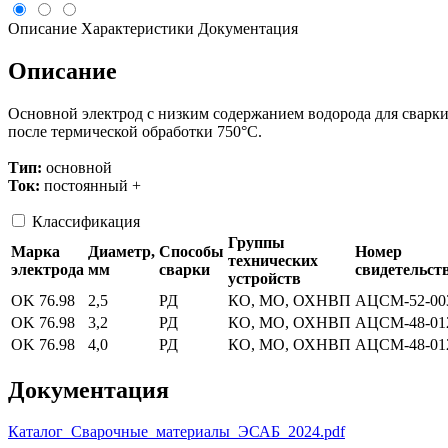
Описание
Характеристики
Документация
Описание
Основной электрод с низким содержанием водорода для сварки
после термической обработки 750°C.
Тип:
основной
Ток:
постоянный +
Классификация
Группы
Марка
Диаметр,
Способы
Номер
технических
электрода
мм
сварки
свидетельст
устройств
OK 76.98
2,5
РД
КО, МО, ОХНВП
АЦСМ-52-00
OK 76.98
3,2
РД
КО, МО, ОХНВП
АЦСМ-48-01
OK 76.98
4,0
РД
КО, МО, ОХНВП
АЦСМ-48-01
Документация
Каталог_Сварочные_материалы_ЭСАБ_2024.pdf