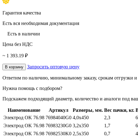
Гарантия качества
Есть вся необходимая документация
Есть в наличии
Цена без НДС
~ 1 393.19 ₽
Запросить оптовую цену
В корзину
Ответим по наличию, минимальному заказу, срокам отгрузки и 
Нужна помощь с подбором?
Подскажем подходящий диаметр, количество и аналоги под ваш
Наименование
Артикул
Размеры, мм.
Вес пачки, кг.
В
Электрод OK 76.98
76984040G0
4,0x450
2,3
6
Электрод OK 76.98
76983230G0
3,2x350
1,7
6
Электрод OK 76.98
76982530K0
2,5x350
0,7
4