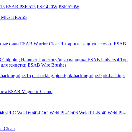
15
ESAB PSF 515
PSF 420W
PSF 520W
за MIG KRASS
ные очки ESAB Warrior Clear
Янтарные защитные очки ESAB
 Chipping Hammer
Плоскогубцы сварщика ESAB Universal Top
для зачистки ESAB Wire Brushes
-backing-pipe-15
ok-backing-pipe-6
ok-backing-pipe-9
ok-backing-
ния ESAB Magnetic Clamp
040-PLС
Weld 6040-POC
Weld PL-Co06
Weld PL-Ni40
Weld PL-
n Clean