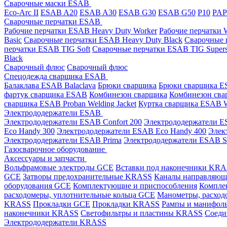
Сварочные маски ESAB
Eco-Arc II
ESAB A20
ESAB A30
ESAB G30
ESAB G50
P10
PA
Сварочные перчатки ESAB
Рабочие перчатки ESAB Heavy Duty Worker
Рабочие перчатки
Basic
Сварочные перчатки ESAB Heavy Duty Black
Сварочные 
перчатки ESAB TIG Soft
Сварочные перчатки ESAB TIG Supers
Black
Сварочный флюс
Сварочный флюс
Спецодежда сварщика ESAB
Балаклава ESAB Balaclava
Брюки сварщика
Брюки сварщика ES
фартук сварщика ESAB
Комбинезон сварщика
Комбинезон сва
сварщика ESAB Proban Welding Jacket
Куртка сварщика ESAB We
Электрододержатели ESAB
Электрододержатели ESAB Confort 200
Электрододержатели ES
Eco Handy 300
Электрододержатели ESAB Eco Handy 400
Элек
Электрододержатели ESAB Prima
Электрододержатели ESAB 
Газосварочное оборудование
Аксессуары и запчасти
Вольфрамовые электроды GCE
Вставки под наконечники KR
GCE
Затворы предохранительные KRASS
Каналы направляю
оборудования GCE
Комплектующие и приспособления
Компле
расходомеры, уплотнительные кольца GCE
Манометры, расход
KRASS
Прокладки GCE
Прокладки KRASS
Рампы и манифол
наконечники KRASS
Светофильтры и пластины KRASS
Соеди
Электрододержатели KRASS