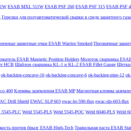
11W
ESAB MXL 511W
ESAB PSF 260
ESAB PSF 315
ESAB PSF 4
E
Горелки для полуавтоматической сварки в среде защитного га
мненные защитные очки ESAB Warrior Smoked
Прозрачные защит
жатель ESAB Magnetic Position Holders
Молоток сварщика ESAB
er HCB
Шаблон сварщика KL-1 и KL-2 ESAB Fillet Gauge
Щетки 
ok-backing-concave-16
ok-backing-concave-6
ok-backing-pipe-12
ok
co 400
Клеммы заземления ESAB MP
Магнитная клемма заземле
C Drill Shield
EWAC SLP 603
ewac-br-590-flux
ewac-slp-603-flux
 5545-PLC
Weld 5545-PLS
Weld 5545-POC
Weld 6040-PLS
Weld 6
кость против брызг ESAB High-Tech
Травильная паста ESAB Stai