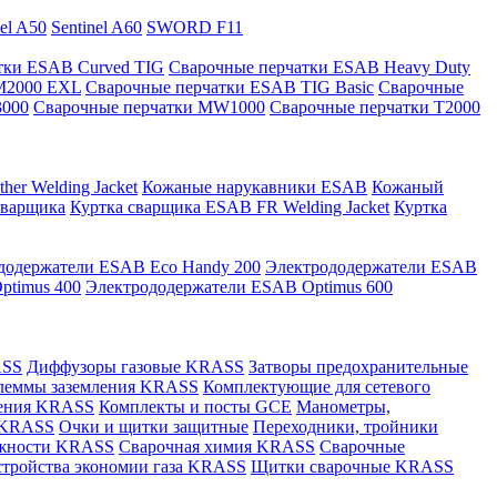
nel A50
Sentinel A60
SWORD F11
тки ESAB Curved TIG
Сварочные перчатки ESAB Heavy Duty
M2000 EXL
Сварочные перчатки ESAB TIG Basic
Сварочные
3000
Сварочные перчатки MW1000
Сварочные перчатки T2000
er Welding Jacket
Кожаные нарукавники ESAB
Кожаный
сварщика
Куртка сварщика ESAB FR Welding Jacket
Куртка
додержатели ESAB Eco Handy 200
Электрододержатели ESAB
ptimus 400
Электрододержатели ESAB Optimus 600
ASS
Диффузоры газовые KRASS
Затворы предохранительные
леммы заземления KRASS
Комплектующие для сетевого
ления KRASS
Комплекты и посты GCE
Манометры,
 KRASS
Очки и щитки защитные
Переходники, тройники
лежности KRASS
Сварочная химия KRASS
Сварочные
стройства экономии газа KRASS
Щитки сварочные KRASS