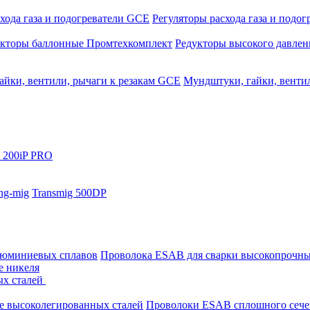
хода газа и подогреватели GCE
Регуляторы расхода газа и подо
укторы баллонные Промтехкомплект
Редукторы высокого давле
айки, вентили, рычаги к резакам GCE
Мундштуки, гайки, венти
 200iP PRO
ng-mig
Transmig 500DP
люминиевых сплавов
Проволока ESAB для сварки высокопрочны
е никеля
ых сталей
е высоколегированных сталей
Проволоки ESAB сплошного сече