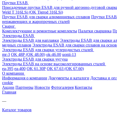
Прутки ESAB
Присадочные прутки ESAB для ручной аргонно-дуговой свар
Weld T 316LSi (OK Tigrod 316LSi)
Прутки ESAB для сварки алюминиевых сплавов
Прутки ESAB 
нержавеющих и жаропрочных сталей
Сварог
Комплектующие и ремонтные комплекты
Палатки сварщика
Пр
Электроды ESAB
Электроды ESAB для наплавки
Электроды ESAB для сварки а
медных сплавов
Электроды ESAB для сварки сплавов на основ
Электроды ESAB для сварки углеродистых сталей
mr-3
OK 48Р (OK 48.00)
ok-46.00
uonii-13
Электроды ESAB для сварки чугуна
Электроды ESAB на основе высоколегированных сталей
ea-395
ea-400
OK 61.30Р
OK 67.63 (OK 67.60)
О компании
Информация о компании
Документы и каталоги
Доставка и оп
cookie
Акции
Партнеры
Новости
Фотогалерея
Контакты
Главная
—
Каталог товаров