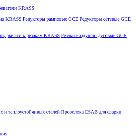
греватели KRASS
ния KRASS
Редукторы рамповые GCE
Редукторы сетевые GCE
ли, рычаги к резакам KRASS
Резаки воздушно-дуговые GCE
х и теплоустойчивых сталей
Проволока ESAB для сварки
ния