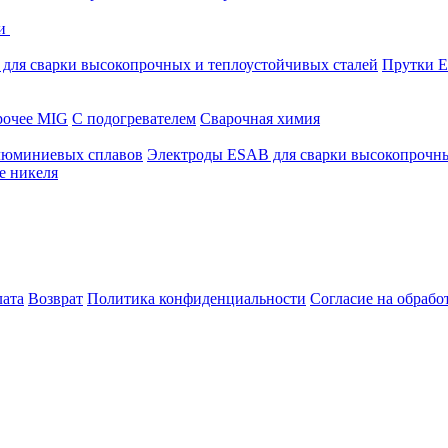
ки
для сварки высокопрочных и теплоустойчивых сталей
Прутки E
очее MIG
С подогревателем
Сварочная химия
люминиевых сплавов
Электроды ESAB для сварки высокопрочны
е никеля
лата
Возврат
Политика конфиденциальности
Согласие на обраб