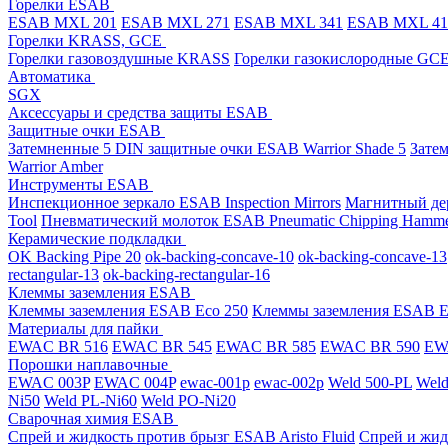
Горелки ESAB
ESAB MXL 201
ESAB MXL 271
ESAB MXL 341
ESAB MXL 4
Горелки KRASS, GCE
Горелки газовоздушные KRASS
Горелки газокислородные GC
Автоматика
SGX
Аксессуары и средства защиты ESAB
Защитные очки ESAB
Затемненные 5 DIN защитные очки ESAB Warrior Shade 5
Зате
Warrior Amber
Инструменты ESAB
Инспекционное зеркало ESAB Inspection Mirrors
Магнитный дер
Tool
Пневматический молоток ESAB Pneumatic Chipping Hamm
Керамические подкладки
OK Backing Pipe 20
ok-backing-concave-10
ok-backing-concave-13
rectangular-13
ok-backing-rectangular-16
Клеммы заземления ESAB
Клеммы заземления ESAB Eco 250
Клеммы заземления ESAB E
Материалы для пайки
EWAC BR 516
EWAC BR 545
EWAC BR 585
EWAC BR 590
EWA
Порошки наплавочные
EWAC 003P
EWAC 004P
ewac-001p
ewac-002p
Weld 500-PL
Weld
Ni50
Weld PL-Ni60
Weld PO-Ni20
Сварочная химия ESAB
Спрей и жидкость против брызг ESAB Aristo Fluid
Спрей и жид