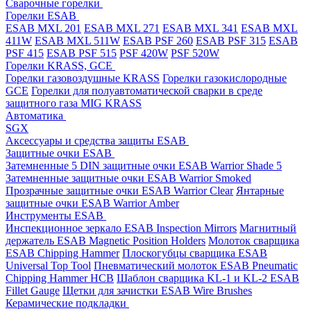
Cварочные горелки
Горелки ESAB
ESAB MXL 201
ESAB MXL 271
ESAB MXL 341
ESAB MXL
411W
ESAB MXL 511W
ESAB PSF 260
ESAB PSF 315
ESAB
PSF 415
ESAB PSF 515
PSF 420W
PSF 520W
Горелки KRASS, GCE
Горелки газовоздушные KRASS
Горелки газокислородные
GCE
Горелки для полуавтоматической сварки в среде
защитного газа MIG KRASS
Автоматика
SGX
Аксессуары и средства защиты ESAB
Защитные очки ESAB
Затемненные 5 DIN защитные очки ESAB Warrior Shade 5
Затемненные защитные очки ESAB Warrior Smoked
Прозрачные защитные очки ESAB Warrior Clear
Янтарные
защитные очки ESAB Warrior Amber
Инструменты ESAB
Инспекционное зеркало ESAB Inspection Mirrors
Магнитный
держатель ESAB Magnetic Position Holders
Молоток сварщика
ESAB Chipping Hammer
Плоскогубцы сварщика ESAB
Universal Top Tool
Пневматический молоток ESAB Pneumatic
Chipping Hammer HCB
Шаблон сварщика KL-1 и KL-2 ESAB
Fillet Gauge
Щетки для зачистки ESAB Wire Brushes
Керамические подкладки