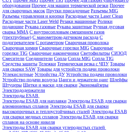
CUT
Прочее MIG
Прочее TIG
Прочее для газорегулирующего
оборудования
Прочее для машин термической резки
Прочее
для сварочных масок
Прутки присадочные
Разъемы MIG
Разъемы управления и кнопки
Расходные части Laser Clean
Расходные части Laser Weld
Резаки машинные
Ролики
подающие
Рукава газовые
Рукава защитные
Ручная дуговая
сварка MMA
С внутрисопловым смешением газов
(трехтрубные)
С манометром-датчиком расхода
С
подогревателем
С ротаметром
Сварочная проволока
Сварочная химия
Сварочные горелки MIG
Сварочные
горелки TIG
Сварочные наконечники
Светофильтры
СИЗОД
Смесители
Соединители
Сопла
Сопла MIG
Сопла TIG
Средства защиты
Тележки
Термическая резка с ЧПУ
Товары
для сварки SAW
Товары для устройств подачи проволоки
Углекислотные
Устройства ДУ
Устройства подачи проволоки
Устройство подачи воздуха
Цанги и держатели цанг
Шлейфы
Штуцеры
Щитки и маски для сварки
Экономайзеры
Электрододержатели
Электроды ESAB
Электроды ESAB для наплавки
Электроды ESAB для сварки
алюминиевых сплавов
Электроды ESAB для сварки
высокопрочных и теплоустойчивых сталей
Электроды ESAB
для сварки медных сплавов
Электроды ESAB для сварки
сплавов на основе никеля
Электроды ESAB для сварки углеродистых сталей