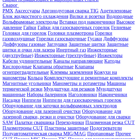
Сварог
PMX
Аксессуары
Аргонодуговая сварка TIG
Ацетиленовые
Блок жидкостного охлаждения
Вилки и розетки
Водородные
Вольфрамовые электроды
Вставки под наконечники
Высокое
давление
Гайки
Гайки для газосварочных горелок
Гелиевые
Головки для горелок
Головки плазмотрона
Горелки
газовоздушные
Горелки газосварочные
Гусаки
Диффузоры
Диффузоры газовые
Заглушки
Защитные щитки
Защитные
щитки и очки для лазера
Инертный газ
Инжекторные
(двухтрубные)
Инжекторные (трехтрубные)
Инжекторы
Кабели удлинительные
Каналы направляющие
Катоды
Кислородные
Клапаны обратные
Клапаны
огнепреградительные
Клеммы заземления
Кожухи на
манометры
Кольца
Комплектующие и ремонтные комплекты
Магнитные угольники
Манометры и ротаметры
Машины
термической резки
Мундштуки для резаков
Мундштуки
машинные
Наборы балеринок
Наголовники
Наконечники
Насадки
Ниппели
Ниппели для газосварочных горелок
Оборудование для заточки вольфрамовых электродов
Оборудование для лазерной очистки
Оборудование для
лазерной сварки, резки и очистки
Оборудование для сварки
SAW
Палатки сварщика
Переходники
Плазменная резка CUT
Плазмотроны CUT
Пластины защитные
Подогреватели
Полуавтоматическая сварка MIG/MAG
Пропановые
Прочее