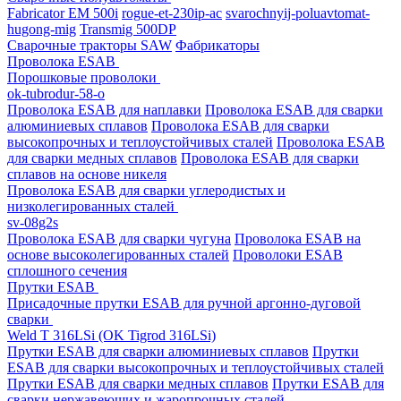
Fabricator EM 500i
rogue-et-230ip-ac
svarochnyij-poluavtomat-
hugong-mig
Transmig 500DP
Сварочные тракторы SAW
Фабрикаторы
Проволока ESAB
Порошковые проволоки
ok-tubrodur-58-o
Проволока ESAB для наплавки
Проволока ESAB для сварки
алюминиевых сплавов
Проволока ESAB для сварки
высокопрочных и теплоустойчивых сталей
Проволока ESAB
для сварки медных сплавов
Проволока ESAB для сварки
сплавов на основе никеля
Проволока ESAB для сварки углеродистых и
низколегированных сталей
sv-08g2s
Проволока ESAB для сварки чугуна
Проволока ESAB на
основе высоколегированных сталей
Проволоки ESAB
сплошного сечения
Прутки ESAB
Присадочные прутки ESAB для ручной аргонно-дуговой
сварки
Weld T 316LSi (OK Tigrod 316LSi)
Прутки ESAB для сварки алюминиевых сплавов
Прутки
ESAB для сварки высокопрочных и теплоустойчивых сталей
Прутки ESAB для сварки медных сплавов
Прутки ESAB для
сварки нержавеющих и жаропрочных сталей