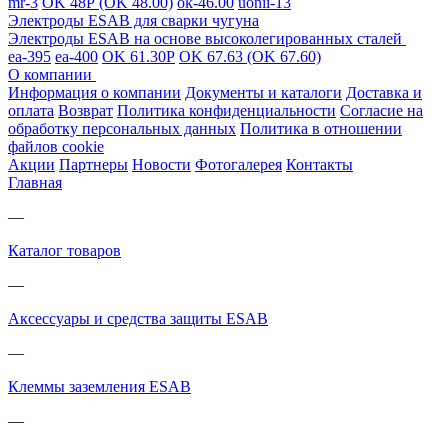
mr-3
OK 48Р (OK 48.00)
ok-46.00
uonii-13
Электроды ESAB для сварки чугуна
Электроды ESAB на основе высоколегированных сталей
ea-395
ea-400
OK 61.30Р
OK 67.63 (OK 67.60)
О компании
Информация о компании
Документы и каталоги
Доставка и
оплата
Возврат
Политика конфиденциальности
Согласие на
обработку персональных данных
Политика в отношении
файлов cookie
Акции
Партнеры
Новости
Фотогалерея
Контакты
Главная
—
Каталог товаров
—
Аксессуары и средства защиты ESAB
—
Клеммы заземления ESAB
—