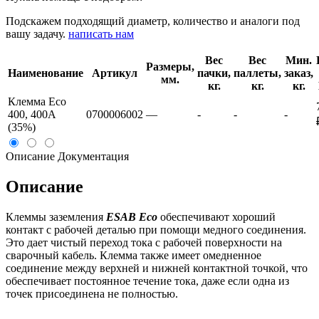
Подскажем подходящий диаметр, количество и аналоги под
вашу задачу.
написать нам
Вес
Вес
Мин.
Размеры,
Наименование
Артикул
пачки,
паллеты,
заказ,
мм.
кг.
кг.
кг.
Клемма Eco
400, 400A
0700006002
—
-
-
-
(35%)
Описание
Документация
Описание
Клеммы заземления
ESAB Eco
обеспечивают хороший
контакт с рабочей деталью при помощи медного соединения.
Это дает чистый переход тока с рабочей поверхности на
сварочный кабель. Клемма также имеет омедненное
соединение между верхней и нижней контактной точкой, что
обеспечивает постоянное течение тока, даже если одна из
точек присоединена не полностью.