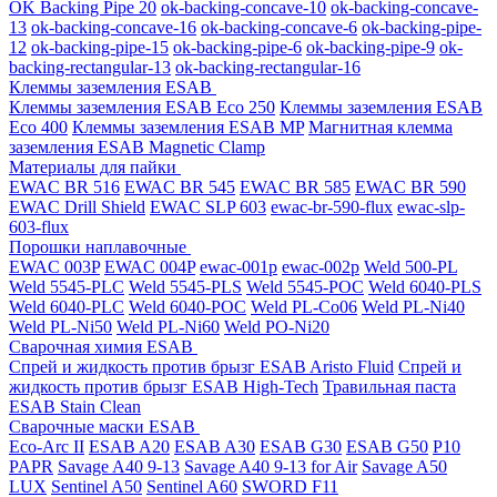
OK Backing Pipe 20
ok-backing-concave-10
ok-backing-concave-
13
ok-backing-concave-16
ok-backing-concave-6
ok-backing-pipe-
12
ok-backing-pipe-15
ok-backing-pipe-6
ok-backing-pipe-9
ok-
backing-rectangular-13
ok-backing-rectangular-16
Клеммы заземления ESAB
Клеммы заземления ESAB Eco 250
Клеммы заземления ESAB
Eco 400
Клеммы заземления ESAB MP
Магнитная клемма
заземления ESAB Magnetic Clamp
Материалы для пайки
EWAC BR 516
EWAC BR 545
EWAC BR 585
EWAC BR 590
EWAC Drill Shield
EWAC SLP 603
ewac-br-590-flux
ewac-slp-
603-flux
Порошки наплавочные
EWAC 003P
EWAC 004P
ewac-001p
ewac-002p
Weld 500-PL
Weld 5545-PLC
Weld 5545-PLS
Weld 5545-POC
Weld 6040-PLS
Weld 6040-PLС
Weld 6040-POC
Weld PL-Co06
Weld PL-Ni40
Weld PL-Ni50
Weld PL-Ni60
Weld PO-Ni20
Сварочная химия ESAB
Спрей и жидкость против брызг ESAB Aristo Fluid
Спрей и
жидкость против брызг ESAB High-Tech
Травильная паста
ESAB Stain Clean
Сварочные маски ESAB
Eco-Arc II
ESAB A20
ESAB A30
ESAB G30
ESAB G50
P10
PAPR
Savage A40 9-13
Savage A40 9-13 for Air
Savage A50
LUX
Sentinel A50
Sentinel A60
SWORD F11