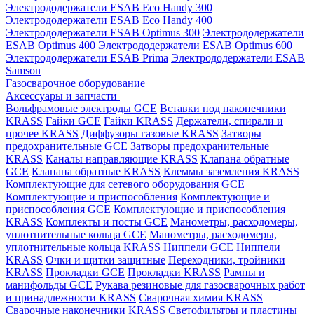
Электрододержатели ESAB Eco Handy 300
Электрододержатели ESAB Eco Handy 400
Электрододержатели ESAB Optimus 300
Электрододержатели
ESAB Optimus 400
Электрододержатели ESAB Optimus 600
Электрододержатели ESAB Prima
Электрододержатели ESAB
Samson
Газосварочное оборудование
Аксессуары и запчасти
Вольфрамовые электроды GCE
Вставки под наконечники
KRASS
Гайки GCE
Гайки KRASS
Держатели, спирали и
прочее KRASS
Диффузоры газовые KRASS
Затворы
предохранительные GCE
Затворы предохранительные
KRASS
Каналы направляющие KRASS
Клапана обратные
GCE
Клапана обратные KRASS
Клеммы заземления KRASS
Комплектующие для сетевого оборудования GCE
Комплектующие и приспособления
Комплектующие и
приспособления GCE
Комплектующие и приспособления
KRASS
Комплекты и посты GCE
Манометры, расходомеры,
уплотнительные кольца GCE
Манометры, расходомеры,
уплотнительные кольца KRASS
Ниппели GCE
Ниппели
KRASS
Очки и щитки защитные
Переходники, тройники
KRASS
Прокладки GCE
Прокладки KRASS
Рампы и
манифольды GCE
Рукава резиновые для газосварочных работ
и принадлежности KRASS
Сварочная химия KRASS
Сварочные наконечники KRASS
Светофильтры и пластины