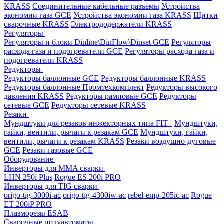
KRASS
Соединительные кабельные разъемы
Устройства
экономии газа GCE
Устройства экономии газа KRASS
Щитки
сварочные KRASS
Электрододержатели KRASS
Регуляторы
Регуляторы и блоки Dinline\DinFlow\Dinset GCE
Регуляторы
расхода газа и подогреватели GCE
Регуляторы расхода газа и
подогреватели KRASS
Редукторы
Редукторы баллонные GCE
Редукторы баллонные KRASS
Редукторы баллонные Промтехкомплект
Редукторы высокого
давления KRASS
Редукторы рамповые GCE
Редукторы
сетевые GCE
Редукторы сетевые KRASS
Резаки
Мундштуки для резаков инжекторных типа FIT+
Мундштуки,
гайки, вентили, рычаги к резакам GCE
Мундштуки, гайки,
вентили, рычаги к резакам KRASS
Резаки воздушно-дуговые
GCE
Резаки газовые GCE
Оборудование
Инверторы для MMA сварки
LHN 250i Plus
Rogue ES 200i PRO
Инверторы для TIG сварки
origo-tig-3000i-ac
origo-tig-4300iw-ac
rebel-emp-205ic-ac
Rogue
ET 200iP PRO
Плазморезы ESAB
Сварочные полуавтоматы