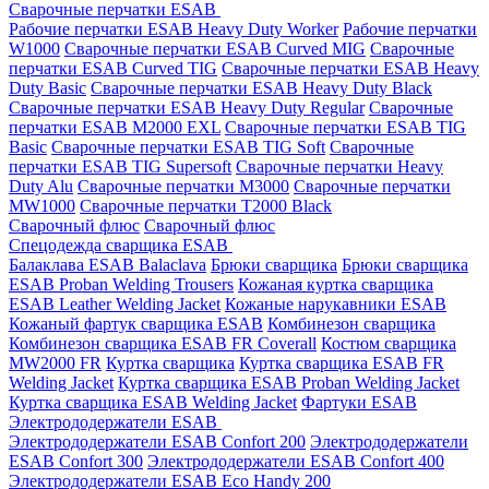
Сварочные перчатки ESAB
Рабочие перчатки ESAB Heavy Duty Worker
Рабочие перчатки
W1000
Сварочные перчатки ESAB Curved MIG
Сварочные
перчатки ESAB Curved TIG
Сварочные перчатки ESAB Heavy
Duty Basic
Сварочные перчатки ESAB Heavy Duty Black
Сварочные перчатки ESAB Heavy Duty Regular
Сварочные
перчатки ESAB M2000 EXL
Сварочные перчатки ESAB TIG
Basic
Сварочные перчатки ESAB TIG Soft
Сварочные
перчатки ESAB TIG Supersoft
Сварочные перчатки Heavy
Duty Alu
Сварочные перчатки M3000
Сварочные перчатки
MW1000
Сварочные перчатки T2000 Black
Сварочный флюс
Сварочный флюс
Спецодежда сварщика ESAB
Балаклава ESAB Balaclava
Брюки сварщика
Брюки сварщика
ESAB Proban Welding Trousers
Кожаная куртка сварщика
ESAB Leather Welding Jacket
Кожаные нарукавники ESAB
Кожаный фартук сварщика ESAB
Комбинезон сварщика
Комбинезон сварщика ESAB FR Coverall
Костюм сварщика
MW2000 FR
Куртка сварщика
Куртка сварщика ESAB FR
Welding Jacket
Куртка сварщика ESAB Proban Welding Jacket
Куртка сварщика ESAB Welding Jacket
Фартуки ESAB
Электрододержатели ESAB
Электрододержатели ESAB Confort 200
Электрододержатели
ESAB Confort 300
Электрододержатели ESAB Confort 400
Электрододержатели ESAB Eco Handy 200