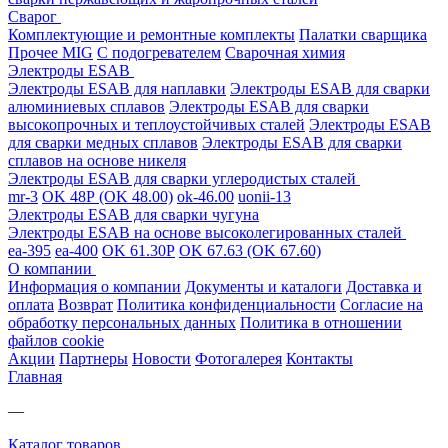
Сварог
Комплектующие и ремонтные комплекты
Палатки сварщика
Прочее MIG
С подогревателем
Сварочная химия
Электроды ESAB
Электроды ESAB для наплавки
Электроды ESAB для сварки
алюминиевых сплавов
Электроды ESAB для сварки
высокопрочных и теплоустойчивых сталей
Электроды ESAB
для сварки медных сплавов
Электроды ESAB для сварки
сплавов на основе никеля
Электроды ESAB для сварки углеродистых сталей
mr-3
OK 48Р (OK 48.00)
ok-46.00
uonii-13
Электроды ESAB для сварки чугуна
Электроды ESAB на основе высоколегированных сталей
ea-395
ea-400
OK 61.30Р
OK 67.63 (OK 67.60)
О компании
Информация о компании
Документы и каталоги
Доставка и
оплата
Возврат
Политика конфиденциальности
Согласие на
обработку персональных данных
Политика в отношении
файлов cookie
Акции
Партнеры
Новости
Фотогалерея
Контакты
Главная
—
Каталог товаров