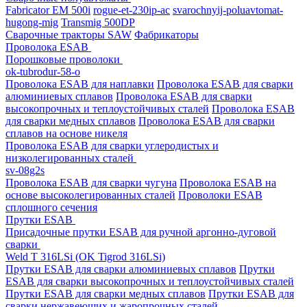
Fabricator EM 500i
rogue-et-230ip-ac
svarochnyij-poluavtomat-
hugong-mig
Transmig 500DP
Сварочные тракторы SAW
Фабрикаторы
Проволока ESAB
Порошковые проволоки
ok-tubrodur-58-o
Проволока ESAB для наплавки
Проволока ESAB для сварки
алюминиевых сплавов
Проволока ESAB для сварки
высокопрочных и теплоустойчивых сталей
Проволока ESAB
для сварки медных сплавов
Проволока ESAB для сварки
сплавов на основе никеля
Проволока ESAB для сварки углеродистых и
низколегированных сталей
sv-08g2s
Проволока ESAB для сварки чугуна
Проволока ESAB на
основе высоколегированных сталей
Проволоки ESAB
сплошного сечения
Прутки ESAB
Присадочные прутки ESAB для ручной аргонно-дуговой
сварки
Weld T 316LSi (OK Tigrod 316LSi)
Прутки ESAB для сварки алюминиевых сплавов
Прутки
ESAB для сварки высокопрочных и теплоустойчивых сталей
Прутки ESAB для сварки медных сплавов
Прутки ESAB для
сварки нержавеющих и жаропрочных сталей