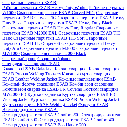
Сварочные перчатки ESAB
Рабочие перчатки ESAB Heavy Duty Worker
Рабочие перчатки
W1000
Сварочные перчатки ESAB Curved MIG
Сварочные
перчатки ESAB Curved TIG
Сварочные перчатки ESAB Heavy
Duty Basic
Сварочные перчатки ESAB Heavy Duty Black
Сварочные перчатки ESAB Heavy Duty Regular
Сварочные
перчатки ESAB M2000 EXL
Сварочные перчатки ESAB TIG
Basic
Сварочные перчатки ESAB TIG Soft
Сварочные
перчатки ESAB TIG Supersoft
Сварочные перчатки Heavy
Duty Alu
Сварочные перчатки M3000
Сварочные перчатки
MW1000
Сварочные перчатки T2000 Black
Сварочный флюс
Сварочный флюс
Спецодежда сварщика ESAB
Балаклава ESAB Balaclava
Брюки сварщика
Брюки сварщика
ESAB Proban Welding Trousers
Кожаная куртка сварщика
ESAB Leather Welding Jacket
Кожаные нарукавники ESAB
Кожаный фартук сварщика ESAB
Комбинезон сварщика
Комбинезон сварщика ESAB FR Coverall
Костюм сварщика
MW2000 FR
Куртка сварщика
Куртка сварщика ESAB FR
Welding Jacket
Куртка сварщика ESAB Proban Welding Jacket
Куртка сварщика ESAB Welding Jacket
Фартуки ESAB
Электрододержатели ESAB
Электрододержатели ESAB Confort 200
Электрододержатели
ESAB Confort 300
Электрододержатели ESAB Confort 400
Электрододержатели ESAB Eco Handy 200