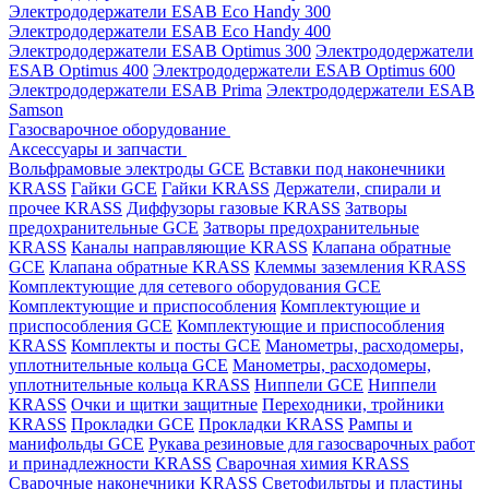
Электрододержатели ESAB Eco Handy 300
Электрододержатели ESAB Eco Handy 400
Электрододержатели ESAB Optimus 300
Электрододержатели
ESAB Optimus 400
Электрододержатели ESAB Optimus 600
Электрододержатели ESAB Prima
Электрододержатели ESAB
Samson
Газосварочное оборудование
Аксессуары и запчасти
Вольфрамовые электроды GCE
Вставки под наконечники
KRASS
Гайки GCE
Гайки KRASS
Держатели, спирали и
прочее KRASS
Диффузоры газовые KRASS
Затворы
предохранительные GCE
Затворы предохранительные
KRASS
Каналы направляющие KRASS
Клапана обратные
GCE
Клапана обратные KRASS
Клеммы заземления KRASS
Комплектующие для сетевого оборудования GCE
Комплектующие и приспособления
Комплектующие и
приспособления GCE
Комплектующие и приспособления
KRASS
Комплекты и посты GCE
Манометры, расходомеры,
уплотнительные кольца GCE
Манометры, расходомеры,
уплотнительные кольца KRASS
Ниппели GCE
Ниппели
KRASS
Очки и щитки защитные
Переходники, тройники
KRASS
Прокладки GCE
Прокладки KRASS
Рампы и
манифольды GCE
Рукава резиновые для газосварочных работ
и принадлежности KRASS
Сварочная химия KRASS
Сварочные наконечники KRASS
Светофильтры и пластины