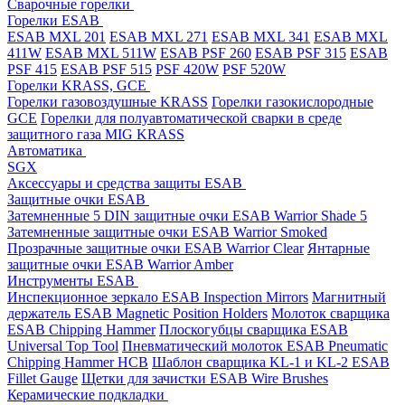
Cварочные горелки
Горелки ESAB
ESAB MXL 201
ESAB MXL 271
ESAB MXL 341
ESAB MXL
411W
ESAB MXL 511W
ESAB PSF 260
ESAB PSF 315
ESAB
PSF 415
ESAB PSF 515
PSF 420W
PSF 520W
Горелки KRASS, GCE
Горелки газовоздушные KRASS
Горелки газокислородные
GCE
Горелки для полуавтоматической сварки в среде
защитного газа MIG KRASS
Автоматика
SGX
Аксессуары и средства защиты ESAB
Защитные очки ESAB
Затемненные 5 DIN защитные очки ESAB Warrior Shade 5
Затемненные защитные очки ESAB Warrior Smoked
Прозрачные защитные очки ESAB Warrior Clear
Янтарные
защитные очки ESAB Warrior Amber
Инструменты ESAB
Инспекционное зеркало ESAB Inspection Mirrors
Магнитный
держатель ESAB Magnetic Position Holders
Молоток сварщика
ESAB Chipping Hammer
Плоскогубцы сварщика ESAB
Universal Top Tool
Пневматический молоток ESAB Pneumatic
Chipping Hammer HCB
Шаблон сварщика KL-1 и KL-2 ESAB
Fillet Gauge
Щетки для зачистки ESAB Wire Brushes
Керамические подкладки