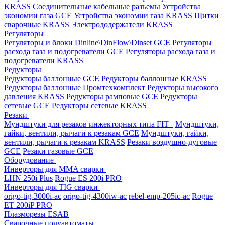
KRASS
Соединительные кабельные разъемы
Устройства
экономии газа GCE
Устройства экономии газа KRASS
Щитки
сварочные KRASS
Электрододержатели KRASS
Регуляторы
Регуляторы и блоки Dinline\DinFlow\Dinset GCE
Регуляторы
расхода газа и подогреватели GCE
Регуляторы расхода газа и
подогреватели KRASS
Редукторы
Редукторы баллонные GCE
Редукторы баллонные KRASS
Редукторы баллонные Промтехкомплект
Редукторы высокого
давления KRASS
Редукторы рамповые GCE
Редукторы
сетевые GCE
Редукторы сетевые KRASS
Резаки
Мундштуки для резаков инжекторных типа FIT+
Мундштуки,
гайки, вентили, рычаги к резакам GCE
Мундштуки, гайки,
вентили, рычаги к резакам KRASS
Резаки воздушно-дуговые
GCE
Резаки газовые GCE
Оборудование
Инверторы для MMA сварки
LHN 250i Plus
Rogue ES 200i PRO
Инверторы для TIG сварки
origo-tig-3000i-ac
origo-tig-4300iw-ac
rebel-emp-205ic-ac
Rogue
ET 200iP PRO
Плазморезы ESAB
Сварочные полуавтоматы