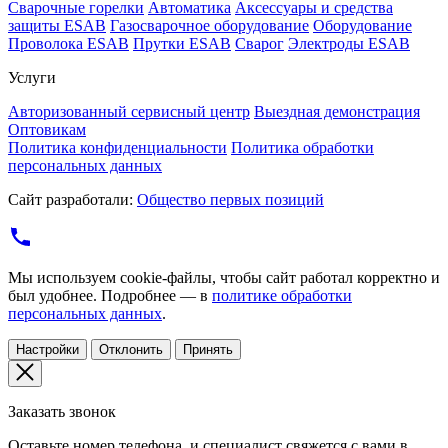
Cварочные горелки
Автоматика
Аксессуары и средства
защиты ESAB
Газосварочное оборудование
Оборудование
Проволока ESAB
Прутки ESAB
Сварог
Электроды ESAB
Услуги
Авторизованный сервисный центр
Выездная демонстрация
Оптовикам
Политика конфиденциальности
Политика обработки
персональных данных
Сайт разработали:
Общество первых позиций
Мы используем cookie-файлы, чтобы сайт работал корректно и
был удобнее. Подробнее — в
политике обработки
персональных данных
.
Настройки
Отклонить
Принять
Заказать звонок
Оставьте номер телефона, и специалист свяжется с вами в