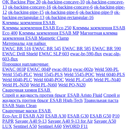
OK Backing Pipe 20
ok-backing-concave-10
ok-backing-concave-
13
ok-backing-concave-16
ok-backing-concave-6
ok-backing-pipe-
12
ok-backing-pipe-15
ok-backing-pipe-6
ok-backing-pipe-9
ok-
backing-rectangular-13
ok-backing-rectangular-16
Клеммы заземления ESAB
Клеммы заземления ESAB Eco 250
Клеммы заземления ESAB
Eco 400
Клеммы заземления ESAB MP
Магнитная клемма
заземления ESAB Magnetic Clamp
Материалы для пайки
EWAC BR 516
EWAC BR 545
EWAC BR 585
EWAC BR 590
EWAC Drill Shield
EWAC SLP 603
ewac-br-590-flux
ewac-slp-
603-flux
Порошки наплавочные
EWAC 003P
EWAC 004P
ewac-001p
ewac-002p
Weld 500-PL
Weld 5545-PLC
Weld 5545-PLS
Weld 5545-POC
Weld 6040-PLS
Weld 6040-PLС
Weld 6040-POC
Weld PL-Co06
Weld PL-Ni40
Weld PL-Ni50
Weld PL-Ni60
Weld PO-Ni20
Сварочная химия ESAB
Спрей и жидкость против брызг ESAB Aristo Fluid
Спрей и
жидкость против брызг ESAB High-Tech
Травильная паста
ESAB Stain Clean
Сварочные маски ESAB
Eco-Arc II
ESAB A20
ESAB A30
ESAB G30
ESAB G50
P10
PAPR
Savage A40 9-13
Savage A40 9-13 for Air
Savage A50
LUX
Sentinel A50
Sentinel A60
SWORD F11