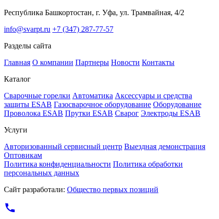
Республика Башкортостан, г. Уфа, ул. Трамвайная, 4/2
info@svarpt.ru
+7 (347) 287-77-57
Разделы сайта
Главная
О компании
Партнеры
Новости
Контакты
Каталог
Cварочные горелки
Автоматика
Аксессуары и средства
защиты ESAB
Газосварочное оборудование
Оборудование
Проволока ESAB
Прутки ESAB
Сварог
Электроды ESAB
Услуги
Авторизованный сервисный центр
Выездная демонстрация
Оптовикам
Политика конфиденциальности
Политика обработки
персональных данных
Сайт разработали:
Общество первых позиций