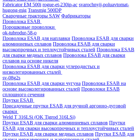
Fabricator EM 500i
rogue-et-230ip-ac
svarochnyij-poluavtomat-
hugong-mig
Transmig 500DP
Сварочные тракторы SAW
Фабрикаторы
Проволока ESAB
Порошковые проволоки
ok-tubrodur-58-o
Проволока ESAB для наплавки
Проволока ESAB для сварки
алюминиевых сплавов
Проволока ESAB для сварки
высокопрочных и теплоустойчивых сталей
Проволока ESAB
для сварки медных сплавов
Проволока ESAB для сварки
сплавов на основе никеля
Проволока ESAB для сварки углеродистых и
низколегированных сталей
sv-08g2s
Проволока ESAB для сварки чугуна
Проволока ESAB на
основе высоколегированных сталей
Проволоки ESAB
сплошного сечения
Прутки ESAB
Присадочные прутки ESAB для ручной аргонно-дуговой
сварки
Weld T 316LSi (OK Tigrod 316LSi)
Прутки ESAB для сварки алюминиевых сплавов
Прутки
ESAB для сварки высокопрочных и теплоустойчивых сталей
Прутки ESAB для сварки медных сплавов
Прутки ESAB для
сварки нержавеющих и жаропрочных сталей