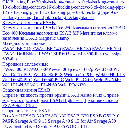
OK Backing Pipe 20
ok-backing-concave-10
ok-backing-concave-
13
ok-backing-concave-16
ok-backing-concave-6
ok-backing-pipe-
12
ok-backing-pipe-15
ok-backing-pipe-6
ok-backing-pipe-9
ok-
backing-rectangular-13
ok-backing-rectangular-16
Клеммы заземления ESAB
Клеммы заземления ESAB Eco 250
Клеммы заземления ESAB
Eco 400
Клеммы заземления ESAB MP
Магнитная клемма
заземления ESAB Magnetic Clamp
Материалы для пайки
EWAC BR 516
EWAC BR 545
EWAC BR 585
EWAC BR 590
EWAC Drill Shield
EWAC SLP 603
ewac-br-590-flux
ewac-slp-
603-flux
Порошки наплавочные
EWAC 003P
EWAC 004P
ewac-001p
ewac-002p
Weld 500-PL
Weld 5545-PLC
Weld 5545-PLS
Weld 5545-POC
Weld 6040-PLS
Weld 6040-PLС
Weld 6040-POC
Weld PL-Co06
Weld PL-Ni40
Weld PL-Ni50
Weld PL-Ni60
Weld PO-Ni20
Сварочная химия ESAB
Спрей и жидкость против брызг ESAB Aristo Fluid
Спрей и
жидкость против брызг ESAB High-Tech
Травильная паста
ESAB Stain Clean
Сварочные маски ESAB
Eco-Arc II
ESAB A20
ESAB A30
ESAB G30
ESAB G50
P10
PAPR
Savage A40 9-13
Savage A40 9-13 for Air
Savage A50
LUX
Sentinel A50
Sentinel A60
SWORD F11