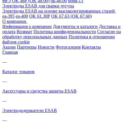
mr-3
OK 48Р (OK 48.00)
ok-46.00
uonii-13
Электроды ESAB для сварки чугуна
Электроды ESAB на основе высоколегированных сталей
ea-395
ea-400
OK 61.30Р
OK 67.63 (OK 67.60)
О компании
Информация о компании
Документы и каталоги
Доставка и
оплата
Возврат
Политика конфиденциальности
Согласие на
обработку персональных данных
Политика в отношении
файлов cookie
Акции
Партнеры
Новости
Фотогалерея
Контакты
Главная
—
Каталог товаров
—
Аксессуары и средства защиты ESAB
—
Электрододержатели ESAB
—