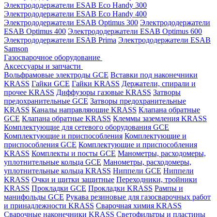
Электрододержатели ESAB Eco Handy 300
Электрододержатели ESAB Eco Handy 400
Электрододержатели ESAB Optimus 300
Электрододержатели
ESAB Optimus 400
Электрододержатели ESAB Optimus 600
Электрододержатели ESAB Prima
Электрододержатели ESAB
Samson
Газосварочное оборудование
Аксессуары и запчасти
Вольфрамовые электроды GCE
Вставки под наконечники
KRASS
Гайки GCE
Гайки KRASS
Держатели, спирали и
прочее KRASS
Диффузоры газовые KRASS
Затворы
предохранительные GCE
Затворы предохранительные
KRASS
Каналы направляющие KRASS
Клапана обратные
GCE
Клапана обратные KRASS
Клеммы заземления KRASS
Комплектующие для сетевого оборудования GCE
Комплектующие и приспособления
Комплектующие и
приспособления GCE
Комплектующие и приспособления
KRASS
Комплекты и посты GCE
Манометры, расходомеры,
уплотнительные кольца GCE
Манометры, расходомеры,
уплотнительные кольца KRASS
Ниппели GCE
Ниппели
KRASS
Очки и щитки защитные
Переходники, тройники
KRASS
Прокладки GCE
Прокладки KRASS
Рампы и
манифольды GCE
Рукава резиновые для газосварочных работ
и принадлежности KRASS
Сварочная химия KRASS
Сварочные наконечники KRASS
Светофильтры и пластины