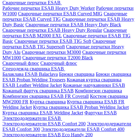
Сварочные перчатки ESAB
Рабочие перчатки ESAB Heavy Duty Worker
Рабочие перчатки
W1000
Сварочные перчатки ESAB Curved MIG
Сварочные
перчатки ESAB Curved TIG
Сварочные перчатки ESAB Heavy
Duty Basic
Сварочные перчатки ESAB Heavy Duty Black
Сварочные перчатки ESAB Heavy Duty Regular
Сварочные
перчатки ESAB M2000 EXL
Сварочные перчатки ESAB TIG
Basic
Сварочные перчатки ESAB TIG Soft
Сварочные
перчатки ESAB TIG Supersoft
Сварочные перчатки Heavy
Duty Alu
Сварочные перчатки M3000
Сварочные перчатки
MW1000
Сварочные перчатки T2000 Black
Сварочный флюс
Сварочный флюс
Спецодежда сварщика ESAB
Балаклава ESAB Balaclava
Брюки сварщика
Брюки сварщика
ESAB Proban Welding Trousers
Кожаная куртка сварщика
ESAB Leather Welding Jacket
Кожаные нарукавники ESAB
Кожаный фартук сварщика ESAB
Комбинезон сварщика
Комбинезон сварщика ESAB FR Coverall
Костюм сварщика
MW2000 FR
Куртка сварщика
Куртка сварщика ESAB FR
Welding Jacket
Куртка сварщика ESAB Proban Welding Jacket
Куртка сварщика ESAB Welding Jacket
Фартуки ESAB
Электрододержатели ESAB
Электрододержатели ESAB Confort 200
Электрододержатели
ESAB Confort 300
Электрододержатели ESAB Confort 400
Электрододержатели ESAB Eco Handy 200