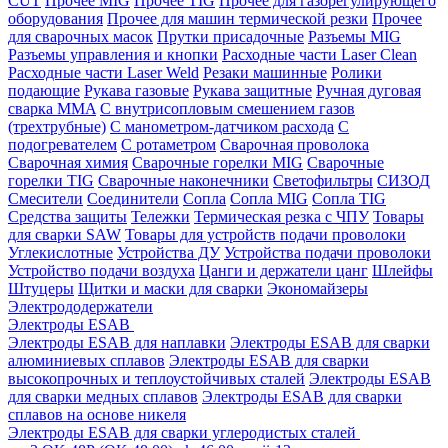
CUT
Прочее MIG
Прочее TIG
Прочее для газорегулирующего
оборудования
Прочее для машин термической резки
Прочее
для сварочных масок
Прутки присадочные
Разъемы MIG
Разъемы управления и кнопки
Расходные части Laser Clean
Расходные части Laser Weld
Резаки машинные
Ролики
подающие
Рукава газовые
Рукава защитные
Ручная дуговая
сварка MMA
С внутрисопловым смешением газов
(трехтрубные)
С манометром-датчиком расхода
С
подогревателем
С ротаметром
Сварочная проволока
Сварочная химия
Сварочные горелки MIG
Сварочные
горелки TIG
Сварочные наконечники
Светофильтры
СИЗОД
Смесители
Соединители
Сопла
Сопла MIG
Сопла TIG
Средства защиты
Тележки
Термическая резка с ЧПУ
Товары
для сварки SAW
Товары для устройств подачи проволоки
Углекислотные
Устройства ДУ
Устройства подачи проволоки
Устройство подачи воздуха
Цанги и держатели цанг
Шлейфы
Штуцеры
Щитки и маски для сварки
Экономайзеры
Электрододержатели
Электроды ESAB
Электроды ESAB для наплавки
Электроды ESAB для сварки
алюминиевых сплавов
Электроды ESAB для сварки
высокопрочных и теплоустойчивых сталей
Электроды ESAB
для сварки медных сплавов
Электроды ESAB для сварки
сплавов на основе никеля
Электроды ESAB для сварки углеродистых сталей