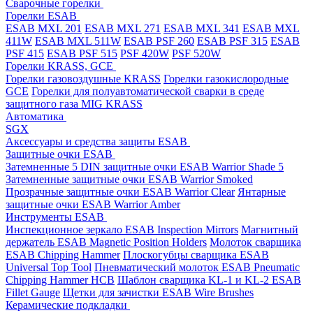
Cварочные горелки
Горелки ESAB
ESAB MXL 201
ESAB MXL 271
ESAB MXL 341
ESAB MXL
411W
ESAB MXL 511W
ESAB PSF 260
ESAB PSF 315
ESAB
PSF 415
ESAB PSF 515
PSF 420W
PSF 520W
Горелки KRASS, GCE
Горелки газовоздушные KRASS
Горелки газокислородные
GCE
Горелки для полуавтоматической сварки в среде
защитного газа MIG KRASS
Автоматика
SGX
Аксессуары и средства защиты ESAB
Защитные очки ESAB
Затемненные 5 DIN защитные очки ESAB Warrior Shade 5
Затемненные защитные очки ESAB Warrior Smoked
Прозрачные защитные очки ESAB Warrior Clear
Янтарные
защитные очки ESAB Warrior Amber
Инструменты ESAB
Инспекционное зеркало ESAB Inspection Mirrors
Магнитный
держатель ESAB Magnetic Position Holders
Молоток сварщика
ESAB Chipping Hammer
Плоскогубцы сварщика ESAB
Universal Top Tool
Пневматический молоток ESAB Pneumatic
Chipping Hammer HCB
Шаблон сварщика KL-1 и KL-2 ESAB
Fillet Gauge
Щетки для зачистки ESAB Wire Brushes
Керамические подкладки