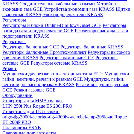
KRASS
Соединительные кабельные разъемы
Устройства
экономии газа GCE
Устройства экономии газа KRASS
Щитки
сварочные KRASS
Электрододержатели KRASS
Регуляторы
Регуляторы и блоки Dinline\DinFlow\Dinset GCE
Регуляторы
расхода газа и подогреватели GCE
Регуляторы расхода газа и
подогреватели KRASS
Редукторы
Редукторы баллонные GCE
Редукторы баллонные KRASS
Редукторы баллонные Промтехкомплект
Редукторы высокого
давления KRASS
Редукторы рамповые GCE
Редукторы
сетевые GCE
Редукторы сетевые KRASS
Резаки
Мундштуки для резаков инжекторных типа FIT+
Мундштуки,
гайки, вентили, рычаги к резакам GCE
Мундштуки, гайки,
вентили, рычаги к резакам KRASS
Резаки воздушно-дуговые
GCE
Резаки газовые GCE
Оборудование
Инверторы для MMA сварки
LHN 250i Plus
Rogue ES 200i PRO
Инверторы для TIG сварки
origo-tig-3000i-ac
origo-tig-4300iw-ac
rebel-emp-205ic-ac
Rogue
ET 200iP PRO
Плазморезы ESAB
Сварочные полуавтоматы